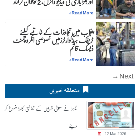
اور ہلڑ بازی کی ویڈیو وائرل، 2 نوجوان گرفتار
>
Read More
پنجاب میں تجاوزات کے خاتمے کیلئے
ٹریفک ہیڈکوارٹرزمیں خصوصی انکروچمنٹ
ڈیسک قائم
>
Read More
Next →
متعلقہ خبریں
نادرا نے متوفی شہریوں کے شناختی کارڈ منسوخ کر
دیئے
12 Mar 2026