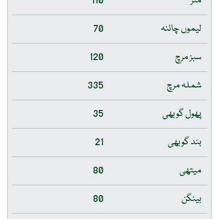
مٹر
110
لیموں چائنہ
70
سبز مرچ
120
شملہ مرچ
335
پھول گوبھی
35
بند گوبھی
21
میتھی
80
بینگن
80