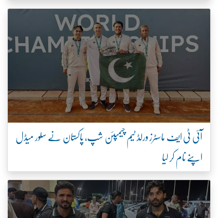
آئی ٹی ایف ماسٹرز ورلڈ ٹیم چیمپئن شپ، پاکستان نے سلور میڈل
اپنے نام کر لیا