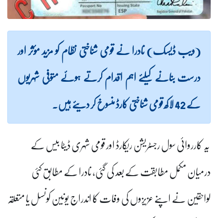
(ویب ڈیسک) نادرا نے قومی شناختی نظام کو مزید مؤثر اور
درست بنانے کیلئے اہم اقدام کرتے ہوئے متوفی شہریوں
کے 42 لاکھ قومی شناختی کارڈ منسوخ کر دیئے ہیں۔
یہ کارروائی سول رجسٹریشن ریکارڈ اور قومی شہری ڈیٹا بیس کے
درمیان مکمل مطابقت کے بعد کی گئی، نادرا کے مطابق کئی
لواحقین نے اپنے عزیزوں کی وفات کا اندراج یونین کونسل یا متعلقہ