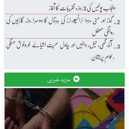
پنجاب پولیس کی 3 روزہ تقریبات کا آغاز
گڈز اور منی مزدا ٹرانسپورٹرز کی ہڑتال کا دوسرا روز، گاڑیوں کی
روانگی معطل
آٹا، گھی، تیل، دالیں اور چاول سمیت اشیائے خورونوش مہنگی
،عوام پریشان
مزید خبریں