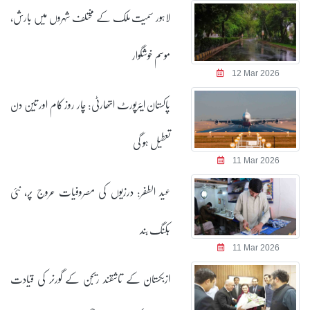
لاہور سمیت ملک کے مختلف شہروں میں بارش،
موسم خوشگوار
12 Mar 2026
پاکستان ایئرپورٹ اتھارٹی: چار روز کام اور تین دن
تعطیل ہو گی
11 Mar 2026
عید الطفر: درزیوں کی مصروفیات عروج پر، نئی
بکنگ بند
11 Mar 2026
ازبکستان کے تاشقند ریجن کے گورنر کی قیادت