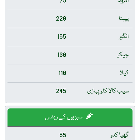
امرود
75
پپیتا
220
انگور
155
چیکو
160
کیلا
110
سیب کالا کلو پہاڑی
245
سبزیوں کے ریٹس
گھیا کدو
55