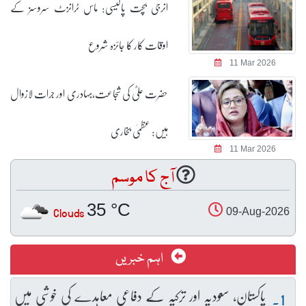
انرجی بچت پالیسی: ماس ٹرانزٹ سروسز کے
اوقات کار کا جائزہ شروع
11 Mar 2026
حضرت علیؓ کی شجاعت،بہادری اور جرات لازوال
ہیں: عظمیٰ بخاری
11 Mar 2026
آج کا موسم
35 °C
Clouds
09-Aug-2026
اہم خبریں
پاکستان، سعودیہ اور ترکیہ کے دفاعی معاہدے کی خوشی میں