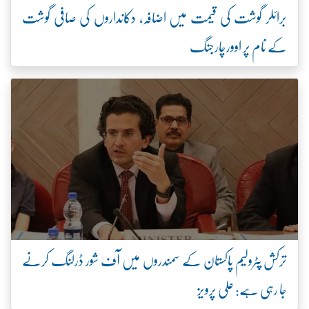
برائلر گوشت کی قیمت میں اضافہ، دکانداروں کی صافی گوشت
کے نام پر اوورچارجنگ
ترکش پٹرولیم پاکستان کے سمندروں میں آف شور ڈرلنگ کرنے
جا رہی ہے: علی پرویز