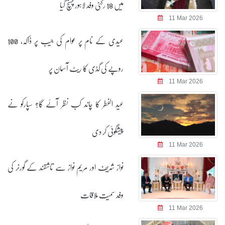
میں 18 رکنی وفد لاہور پہنچ گیا
11 Mar 2026
عیدی کے نام پر عوام کی جیب پر ڈاکہ، 100
روپے کی گڈی کا ریٹ آسمان پر
11 Mar 2026
عید الفطر کا چاند کب نظر آئے گا؟ سپارکو نے
پیشگوئی کر دی
11 Mar 2026
نواز شریف اور مریم نواز سے تاشقند کے گورنر کی
وفد سمیت ملاقات
11 Mar 2026