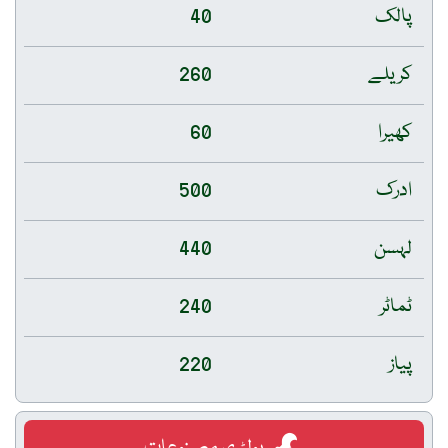
پالک
40
کریلے
260
کھیرا
60
ادرک
500
لہسن
440
ٹماٹر
240
پیاز
220
پولٹری مصنوعات