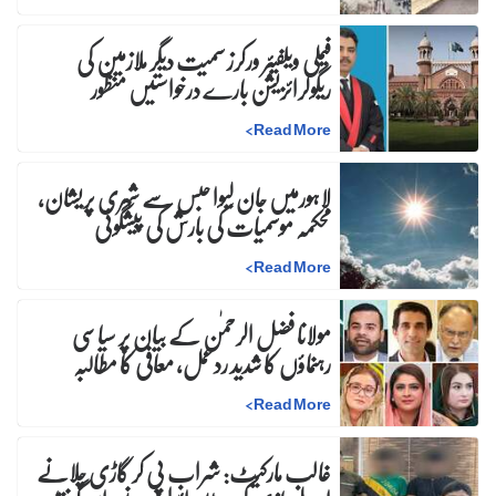
فیملی ویلفیئر ورکرز سمیت دیگر ملازمین کی
ریگولرائزیشن بارے درخواستیں منظور
>
Read More
لاہورمیں جان لیوا حبس سے شہری پریشان،
محکمہ موسمیات کی بارش کی پیشگوئی
>
Read More
مولانا فضل الرحمٰن کے بیان پر سیاسی
رہنماؤں کا شدید ردعمل، معافی کا مطالبہ
>
Read More
غالب مارکیٹ: شراب پی کر گاڑی چلانے