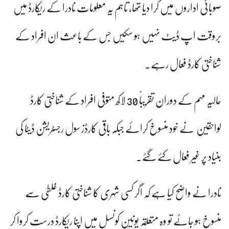
صوبائی اداروں میں کرا دیا تھا، تاہم یہ معلومات نادرا کے ریکارڈ میں
بروقت اپ ڈیٹ نہیں ہو سکیں جس کے باعث ان افراد کے
شناختی کارڈ فعال رہے۔
حالیہ مہم کے دوران تقریباً 30 لاکھ متوفی افراد کے شناختی کارڈ
لواحقین نے خود منسوخ کرائے جبکہ باقی کارڈز سول رجسٹریشن ڈیٹا کی
بنیاد پر غیر فعال کئے گئے۔
نادرا نے واضح کیا ہے کہ اگر کسی شہری کا شناختی کارڈ غلطی سے
منسوخ ہو جائے تو وہ متعلقہ یونین کونسل میں اپنا ریکارڈ درست کروا کر