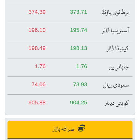
برطانوی پاؤنڈ
374.39
373.71
آسٹریلیا ڈالر
196.10
195.74
کینیڈا ڈالر
198.49
198.13
جاپانی ین
1.76
1.76
سعودی ریال
74.06
73.93
کویتی دینار
905.88
904.25
صرافہ بازار