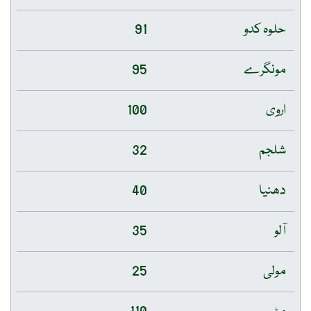
حلوہ کدو
91
مونگرے
95
اروی
100
شلجم
32
دھنیا
40
آلو
35
مولی
25