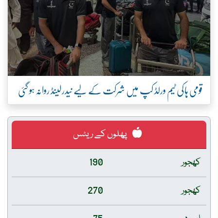
قومی ہاکی ٹیم ورلڈ کپ میں شرکت کے لیے نیدرلینڈ روانہ ہو گئی
پھلوں کے ریٹس
کھجور
190
کھجور
270