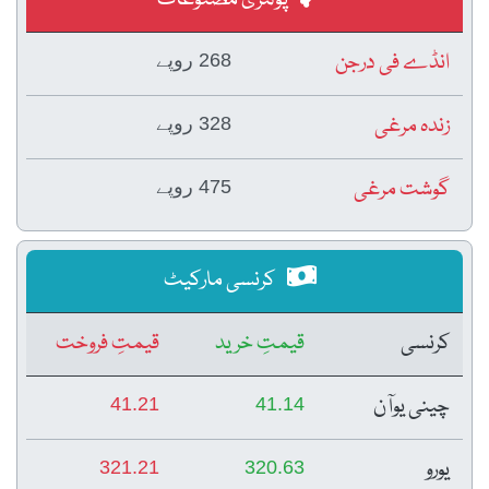
انڈے فی درجن
268 روپے
زندہ مرغی
328 روپے
گوشت مرغی
475 روپے
کرنسی مارکیٹ
کرنسی
قیمتِ خرید
قیمتِ فروخت
چینی یوآن
41.21
41.14
یورو
321.21
320.63