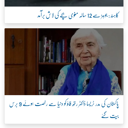
کاہنہ: جوہڑ سے 12 سالہ مغوی بچے کی لاش برآمد
پاکستان کی مدر ٹریسا ڈاکٹر رتھ فاؤ کو دنیا سے رخصت ہوئے 9 برس
بیت گئے