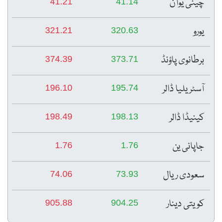
چینی یوآن
41.21
41.14
یورو
321.21
320.63
برطانوی پاؤنڈ
374.39
373.71
آسٹریلیا ڈالر
196.10
195.74
کینیڈا ڈالر
198.49
198.13
جاپانی ین
1.76
1.76
سعودی ریال
74.06
73.93
کویتی دینار
905.88
904.25