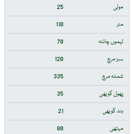
مولی
25
مٹر
110
لیموں چائنہ
70
سبز مرچ
120
شملہ مرچ
335
پھول گوبھی
35
بند گوبھی
21
میتھی
80