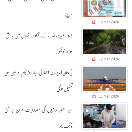
دیئے
12 Mar 2026
لاہور سمیت ملک کے مختلف شہروں میں بارش،
موسم خوشگوار
12 Mar 2026
پاکستان ایئرپورٹ اتھارٹی: چار روز کام اور تین دن
تعطیل ہو گی
11 Mar 2026
عید الطفر: درزیوں کی مصروفیات عروج پر، نئی
بکنگ بند