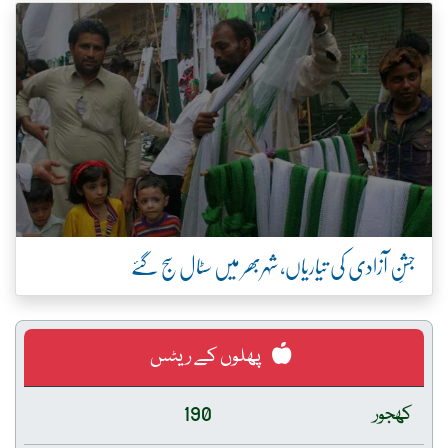
جشنِ آزادی کی تیاریاں، شہربھر میں سٹال سج گئے
پھلوں کے ریٹس
کھجور
190