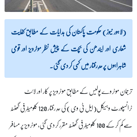
(لاہور نیوز) حکومت پاکستان کی ہدایات کے مطابق کفایت
شعاری اور ایندھن کی بچت کے پیش نظر موٹرویز اور قومی
شاہراہوں پر حدِ رفتار میں کمی کر دی گئی۔
ترجمان موٹروے پولیس کے مطابق موٹرویز پر کار اور لائٹ
ٹرانسپورٹ وہیکل(ایل ٹی وی) کی حدِ رفتار 120 کلومیٹر فی گھنٹہ
سے کم کر کے 100 کلومیٹر فی گھنٹہ مقرر کر دی گئی، موٹرویز پر مسافر