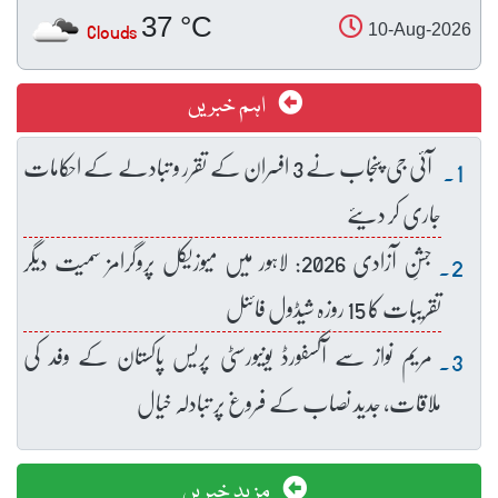
37 °C
Clouds
10-Aug-2026
اہم خبریں
آئی جی پنجاب نے 3 افسران کے تقرر و تبادلے کے احکامات
جاری کر دیئے
جشنِ آزادی 2026: لاہور میں میوزیکل پروگرامز سمیت دیگر
تقریبات کا 15 روزہ شیڈول فائنل
مریم نواز سے آکسفورڈ یونیورسٹی پریس پاکستان کے وفد کی
ملاقات، جدید نصاب کے فروغ پر تبادلہ خیال
مزید خبریں