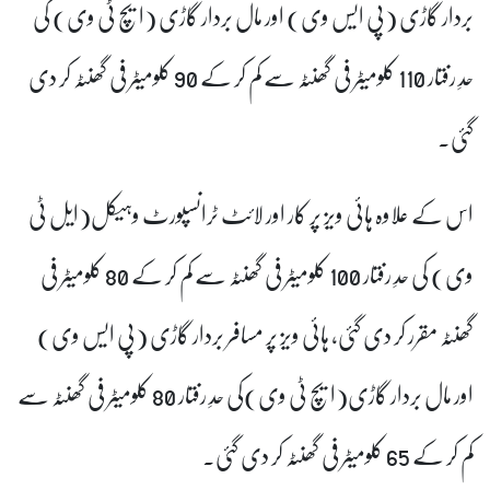
بردار گاڑی (پی ایس وی) اور مال بردار گاڑی (ایچ ٹی وی) کی
حدِ رفتار 110 کلومیٹر فی گھنٹہ سے کم کر کے 90 کلومیٹر فی گھنٹہ کر دی
گئی۔
اس کے علاوہ
ہائی ویز پر کار اور لائٹ ٹرانسپورٹ وہیکل(ایل ٹی
وی) کی حدِ رفتار 100 کلومیٹر فی گھنٹہ سے کم کر کے 80 کلومیٹر فی
گھنٹہ مقرر کر دی گئی، ہائی ویز پر مسافر بردار گاڑی (پی ایس وی)
اور مال بردار گاڑی(ایچ ٹی وی)کی حدِ رفتار 80 کلومیٹر فی گھنٹہ سے
کم کر کے 65 کلومیٹر فی گھنٹہ کر دی گئی۔