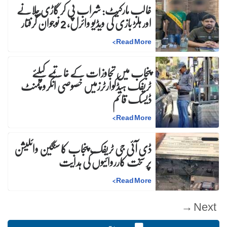
غالب مارکیٹ: شراب پی کر گاڑی چلانے
اور ہلڑ بازی کی ویڈیو وائرل، 2 نوجوان گرفتار
>
Read More
پنجاب میں تجاوزات کے خاتمے کیلئے
ٹریفک ہیڈکوارٹرزمیں خصوصی انکروچمنٹ
ڈیسک قائم
>
Read More
ڈی آئی جی ٹریفک پنجاب کا سنگین وائلیشن
پر سخت کارروائیوں کی ہدایت
>
Read More
Next →