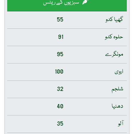
سبزیوں کے ریٹس
گھیا کدو
55
حلوہ کدو
91
مونگرے
95
اروی
100
شلجم
32
دھنیا
40
آلو
35