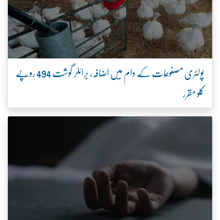
پولٹری مصنوعات کے دام میں اضافہ، برائلر گوشت 494 روپے
کلو مقرر