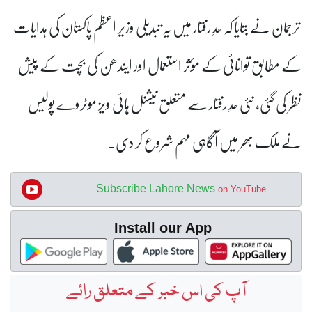
ترجمان نے بتایا کہ حدِ رفتار میں یہ تبدیلی وزیرِ اعظم پاکستان کی ہدایات
کے مطابق توانائی کے مؤثر استعمال اور ایندھن کی بچت کے پیش
نظر کی گئی، نئی حدِ رفتار سے متعلق نیشنل ہائی ویز موٹروے پولیس
نے ملک بھر میں آگاہی مہم شروع کر دی۔
Subscribe Lahore News
on YouTube
Install our App
آپ کی اس خبر کے متعلق رائے