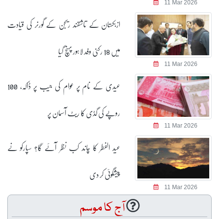
11 Mar 2026
ازبکستان کے تاشقند ریجن کے گورنر کی قیادت
میں 18 رکنی وفد لاہور پہنچ گیا
11 Mar 2026
عیدی کے نام پر عوام کی جیب پر ڈاکہ، 100
روپے کی گڈی کا ریٹ آسمان پر
11 Mar 2026
عید الفطر کا چاند کب نظر آئے گا؟ سپارکو نے
پیشگوئی کر دی
11 Mar 2026
آج کا موسم