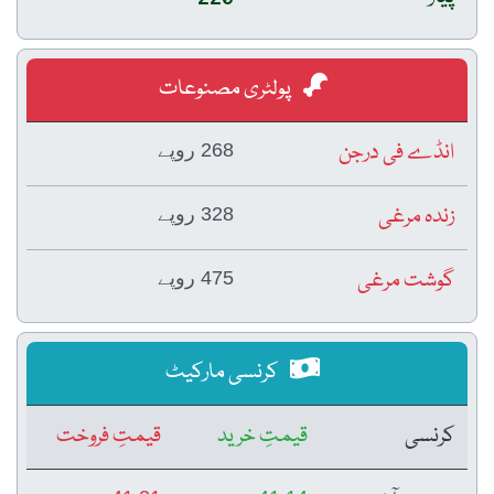
پولٹری مصنوعات
انڈے فی درجن
268 روپے
زندہ مرغی
328 روپے
گوشت مرغی
475 روپے
کرنسی مارکیٹ
کرنسی
قیمتِ خرید
قیمتِ فروخت