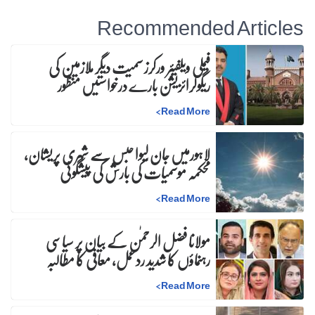
Recommended Articles
فیملی ویلفیئر ورکرز سمیت دیگر ملازمین کی
ریگولرائزیشن بارے درخواستیں منظور
>
Read More
لاہورمیں جان لیوا حبس سے شہری پریشان،
محکمہ موسمیات کی بارش کی پیشگوئی
>
Read More
مولانا فضل الرحمٰن کے بیان پر سیاسی
رہنماؤں کا شدید ردعمل، معافی کا مطالبہ
>
Read More