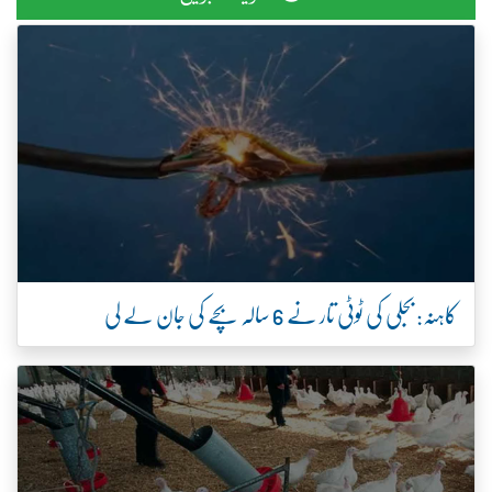
کاہنہ: بجلی کی ٹوٹی تار نے 6 سالہ بچے کی جان لے لی