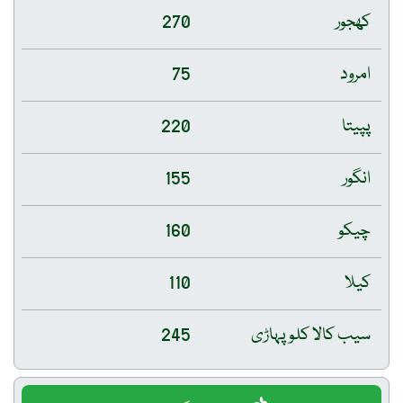
کھجور
270
امرود
75
پپیتا
220
انگور
155
چیکو
160
کیلا
110
سیب کالا کلو پہاڑی
245