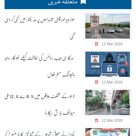
متعلقہ خبریں
موٹرویز اور قومی شاہراہوں پر حدِ رفتار میں کمی کر دی
گئی
12 Mar 2026
سرکاری ویب سائٹس کی حفاظت کیلئے خودکار سائبر
مانیٹرنگ سسٹم فعال
12 Mar 2026
لاہور کے مختلف علاقوں میں 0.5 سے 12.6 ملی
میٹر تک بارش ریکارڈ
12 Mar 2026
نادرا نے متوفی شہریوں کے شناختی کارڈ منسوخ کر