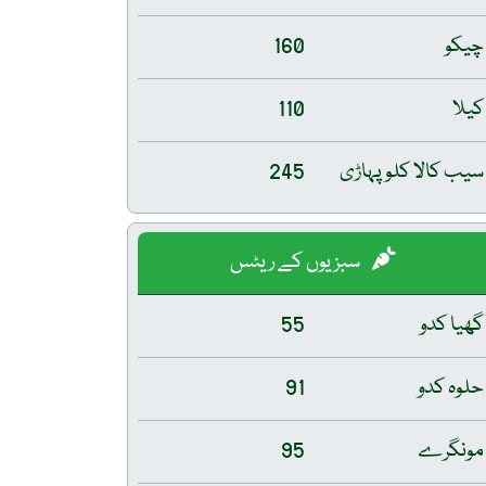
چیکو
160
کیلا
110
سیب کالا کلو پہاڑی
245
سبزیوں کے ریٹس
گھیا کدو
55
حلوہ کدو
91
مونگرے
95