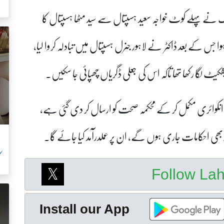
ک
نے پہلے کوٹ خواجہ سعید ہسپتال سے سید مٹھا ہسپتال کا
وا جس کے بعد ڈاکٹر نے لاہور جنرل ہسپتال میں تبادلہ کروا لیا،
 لگا رکھا تھا تاکہ اس کی جعلی ڈگریاں چھپائی جا سکیں۔
کہ انکوائری مکمل کر کے محکمہ صحت کو ارسال کر دی گئی ہے،
ھی احکامات جاری ہوں گے، ان پر عملدرآمد کیا جائے گا۔
ک
Follow La
Install our App