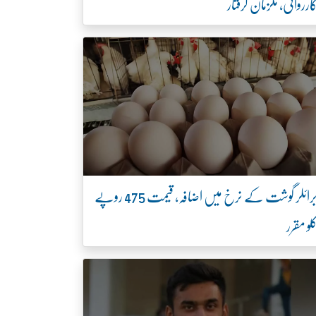
ارروائی، ملزمان گرفتار
برائلر گوشت کے نرخ میں اضافہ، قیمت 475 روپے
لو مقرر