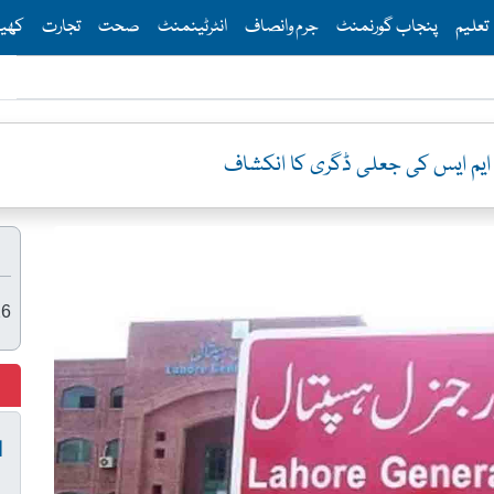
Th
تعلیم
پنجاب گورنمنٹ
جرم وانصاف
انٹرٹینمنٹ
صحت
تجارت
کھی
ایم ایس کی جعلی ڈگری کا انکشاف
26