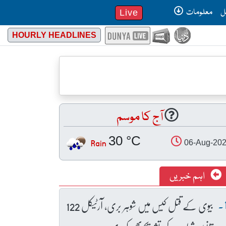
ل
معلومات
Live
HOURLY HEADLINES
آج کا موسم
30 °C
Rain
06-Aug-20
اہم خبریں
بیوی کے قتل کیس میں شوہر بری، آرٹیکل 122