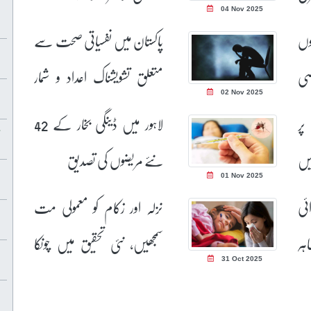
04 Nov 2025
وں
پاکستان میں نفسیاتی صحت سے
صی
متعلق تشویشناک اعداد و شمار
02 Nov 2025
جاری
پر
لاہور میں ڈینگی بخار کے 42
یں
نئے مریضوں کی تصدیق
01 Nov 2025
ئی
نزلہ اور زکام کو معمولی مت
ہر
سمجھیں، نئی تحقیق میں چونکا
31 Oct 2025
یق
دینے والا انکشاف