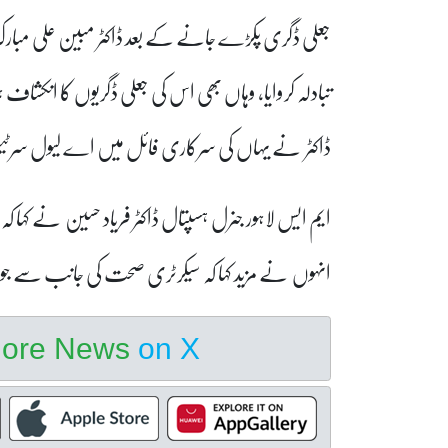
جعلی ڈگری پکڑے جانے کے بعد ڈاکٹر مبین علی مبارک 
تبادلہ کروایا، وہاں بھی اس کی جعلی ڈگریوں کا انکشاف ہ
ڈاکٹر نے یہاں کی سرکاری فائل میں اے لیول سرٹیفکیٹ
ایم ایس لاہور جنرل ہسپتال ڈاکٹر فریاد حسین نے کہا 
انہوں نے مزید کہا کہ سیکرٹری صحت کی جانب سے جو ب
hore News
on X