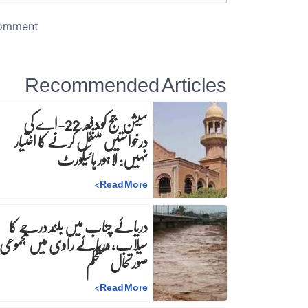
Recommended Articles
سیشن جج کو دفعہ 22-اے کی
درخواستیں منتقل کرنے کا اختیار
نہیں: لاہور ہائیکورٹ
>
Read More
دریائے چناب میں بلند درجے کا
سیلاب، دریائے راوی میں مجموعی
صورتحال مستحکم
>
Read More