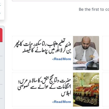
و
وزیرِ تعلیم پنجاب رانا سکندر حیات کا ٹیچر
بن کر لاہور میں پڑھانے کا فیصلہ
>
Read More
حضرت داتا گنج بخش ؒ کا سالانہ عرس;
انتظامات کے حوالے سے خصوصی
اجلاس
>
Read More