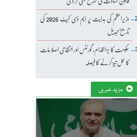
قانونِ شہادت کی تشریح بھی کر دی
وزیراعظم کی ہدایت پر ایم ڈی کیٹ 2026 کی
تاریخ تبدیل
حکومت کا بڑا اقدام، گورننس اور انتظامی اصلاحات
کا عمل تیز کرنے کا فیصلہ
مزید خبریں