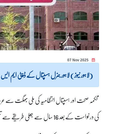
07 Nov 2025
(لاہور نیوز) لاہور جنرل ہسپتال کے ڈپٹی ایم ایس
محکمہ صحت اور ہسپتال انتظامیہ کی ملی بھگت سے عرص
کی درخواست کے بعد 16 سال سے جعلی طریقے سے تنخواہ لینے والے ڈاکٹر مبین علی مبارک کا بھانڈا پھوٹ گیا۔