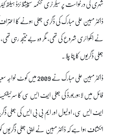
شہری کی درخواست پر سیکرٹری محکمہ سپیشلائزڈ ہیلتھ کی
ڈاکٹر مبین علی مبارک کی ڈگری جعلی ہونے کا اعتراف کر
نے انکوائری شروع کی تھی، مگر وہ بے نتیجہ رہی تھی، اب 
جعلی ڈگریوں کا پتا چلا۔
ڈاکٹر مبین علی مبارک نے 
فائل میں لاہور بورڈ کی جعلی ایف ایس سی کا سرٹیفکیٹ 
ایف ایس سی، او لیول اور ایم بی بی ایس کی جعلی ڈگر
انکشاف ہوا ہے کہ ڈاکٹر مبین نے اپنی جعلی ڈگریوں کو