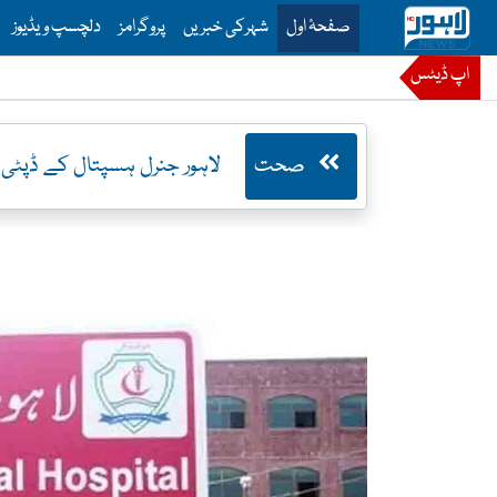
is is the main menu for Lahore News
صفحۂ اول
شہرکی خبریں
پروگرامز
دلچسپ ویڈیوز
اپ ڈیٹس
صحت
لاہور جنرل ہسپتال کے ڈپٹی 