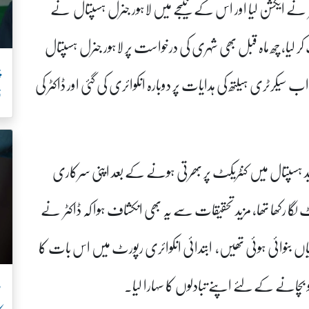
ئر نے ایکشن لیا اور اس کے نتیجے میں لاہور جنرل ہسپتال نے
 لیا، چھ ماہ قبل بھی شہری کی درخواست پر لاہور جنرل ہسپتال
سیکرٹری ہیلتھ کی ہدایات پر دوبارہ انکوائری کی گئی اور ڈاکٹر کی
ف
2009 میں کوٹ خواجہ سعید ہسپتال میں کنٹریکٹ پر بھرتی ہونے کے بعد اپنی سرکاری
لگا رکھا تھا، مزید تحقیقات سے یہ بھی انکشاف ہوا کہ ڈاکٹر نے
یاں بنوائی ہوئی تھیں، ابتدائی انکوائری رپورٹ میں اس بات کا
ب
 بچانے کے لئے اپنے تبادلوں کا سہارا لیا۔