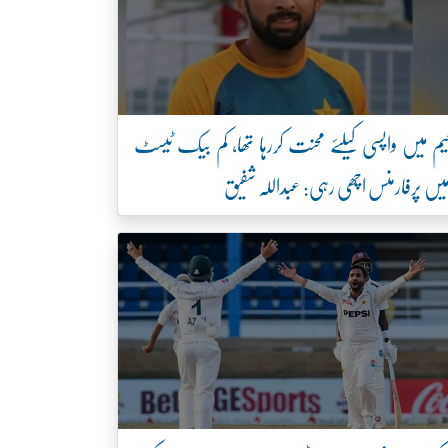
یم میں واپسی کیلئے محنت کررہا تھا، کم بیک ٹیسٹ
یں پرفارمنس اچھی رہی: عبداللہ شفیق