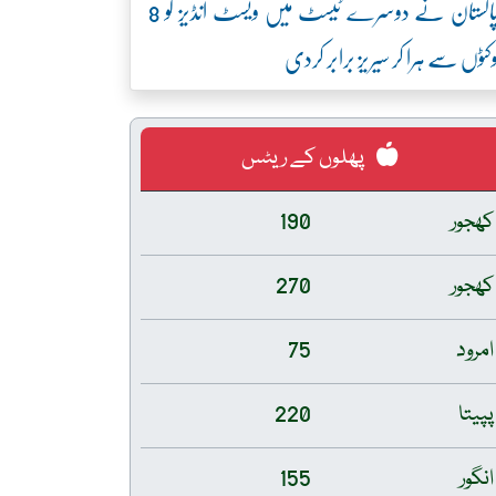
پاکستان نے دوسرے ٹیسٹ میں ویسٹ انڈیز کو 8
کٹوں سے ہرا کر سیریز برابر کردی
پھلوں کے ریٹس
کھجور
190
کھجور
270
امرود
75
پپیتا
220
انگور
155