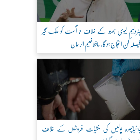
پٹرولیم لیوی بھتہ کے خلاف 7 اگست کو ملک گیر
یصلہ کن احتجاج ہو گا، حافظ نعیم الرحمان
اغبانپورہ پولیس کی منشیات فروشوں کے خلاف