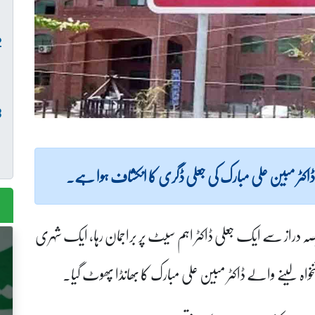
 ڈاکٹر مبین علی مبارک کی جعلی ڈگری کا انکشاف ہوا ہے۔
ہ دراز سے ایک جعلی ڈاکٹر اہم سیٹ پر براجمان رہا، ایک شہری