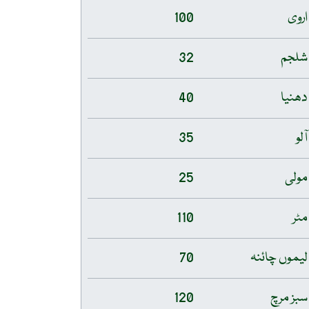
اروی
100
شلجم
32
دھنیا
40
آلو
35
مولی
25
مٹر
110
لیموں چائنہ
70
سبز مرچ
120