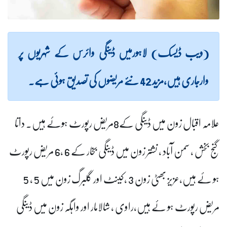
(ویب ڈیسک) لاہورمیں ڈینگی وائرس کے شہریوں پر
وارجاری ہیں،مزید 42 نئے مریضوں کی تصدیق ہوئی ہے۔
علامہ اقبال زون میں ڈینگی کے8مریض رپورٹ ہوئے ہیں۔ داتا
گنج بخش ، سمن آباد ، نشتر زون میں ڈینگی بخار کے 6 ،6 مریض رپورٹ
ہو ئے ہیں،عزیز بھٹی زون 3 ،کینٹ اور گلبرگ زون میں 5 ، 5
مریض رپورٹ ہو ئے ہیں،راوی ، شالامار اور واہگہ زون میں ڈینگی