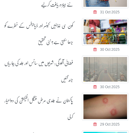
نئے جینز دریافت کرلیے
31 Oct 2025
کون سی غذائیں کینسر اور ذیابیطس کے خطرے کو
بڑھا سکتی ہے؟ نئی تحقیق
30 Oct 2025
فضائی آلودگی: شہریوں میں سانس اور جلد کی بیماریاں
بڑھ گئیں
30 Oct 2025
پاکستان نے جِلدی مرض فنگل انفیکشن کی دوا تیار
کرلی
29 Oct 2025