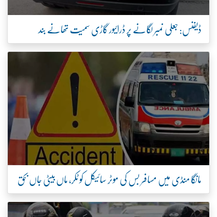
ڈیفنس: جعلی نمبر لگانے پر ڈرائیور گاڑی سمیت تھانے بند
مانگا منڈی میں مسافر بس کی موٹر سائیکل کو ٹکر، ماں بیٹی جاں بحق