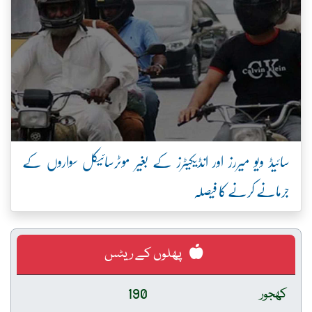
سائیڈ ویو میررز اور انڈیکیٹرز کے بغیر موٹرسائیکل سواروں کے
جرمانے کرنے کا فیصلہ
پھلوں کے ریٹس
کھجور
190