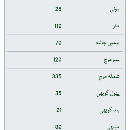
مولی
25
مٹر
110
لیموں چائنہ
70
سبز مرچ
120
شملہ مرچ
335
پھول گوبھی
35
بند گوبھی
21
میتھی
80