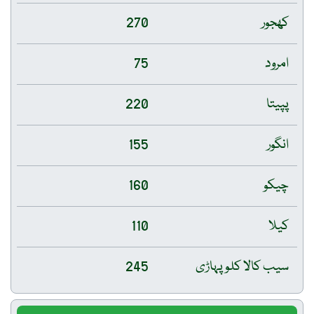
کھجور
270
امرود
75
پپیتا
220
انگور
155
چیکو
160
کیلا
110
سیب کالا کلو پہاڑی
245