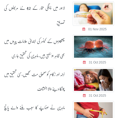
لاہور میں ڈینگی بخار کے 42 نئے مریضوں کی
تصدیق
01 Nov 2025
پھیپھڑوں کے کینسر کی ابتدائی علامات پیروں میں
بھی ظاہر ہوسکتی ہیں، ماہرین کی تحقیق جاری
31 Oct 2025
نزلہ اور زکام کو معمولی مت سمجھیں، نئی تحقیق میں
چونکا دینے والا انکشاف
31 Oct 2025
ماہرین نے موٹاپے کا سبب بننے والے پانچ