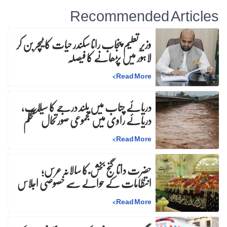
Recommended Articles
وزیرِ تعلیم پنجاب رانا سکندر حیات کا ٹیچر بن کر
لاہور میں پڑھانے کا فیصلہ
>
Read More
دریائے چناب میں بلند درجے کا سیلاب،
دریائے راوی میں مجموعی صورتحال مستحکم
>
Read More
حضرت داتا گنج بخش ؒ کا سالانہ عرس;
انتظامات کے حوالے سے خصوصی اجلاس
>
Read More