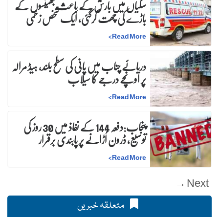
سگیاں میں بارش کے باعث بھینسوں کے
باڑے کی چھت گرگئی، ایک شخص زخمی
>
Read More
دریائے چناب میں پانی کی سطح بلند، ہیڈ مرالہ
پر اونچے درجے کا سیلاب
>
Read More
پنجاب:دفعہ 144 کے نفاذ میں 30 روز کی
توسیع، ڈرون اُڑانے پر پابندی برقرار
>
Read More
Next →
متعلقہ خبریں