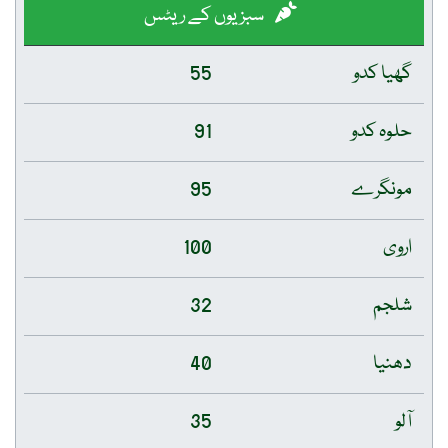
سبزیوں کے ریٹس
گھیا کدو
55
حلوہ کدو
91
مونگرے
95
اروی
100
شلجم
32
دھنیا
40
آلو
35