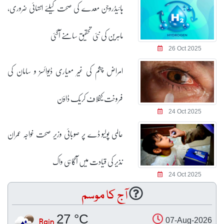
ہائیڈروجن معدے کی صحت کیلئے انتہائی ضروری،
ماہرین کی نئی تحقیق سامنے آگئی
26 Oct 2025
امراض چشم کی غیر معیاری ڈیوائسز و سامان کی
فروخت کیخلاف کریک ڈاؤن
24 Oct 2025
عالمی پولیو ڈے پر صوبائی وزیر صحت خواجہ عمران
نذیر کی قیادت میں آگاہی واک
24 Oct 2025
آج کا موسم
27 °C
Rain
07-Aug-2026