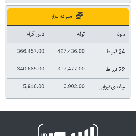
صرافہ بازار
سونا
تولہ
دس گرام
24 قیراط
366,457.00
427,436.00
22 قیراط
340,685.00
397,477.00
چاندی تیزابی
5,916.00
6,902.00