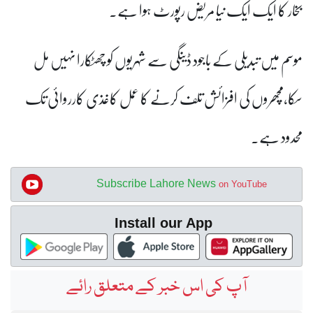
بخار کا ایک ایک نیا مریض رپورٹ ہوا ہے۔
موسم میں تبدیلی کے باجود ڈینگی سے شہریوں کو چھٹکارا نہیں مل
سکا،مچھروں کی افزائش تلف کرنے کا عمل کاغذی کارروائی تک
محدود ہے۔
Subscribe Lahore News
on YouTube
Install our App
آپ کی اس خبر کے متعلق رائے