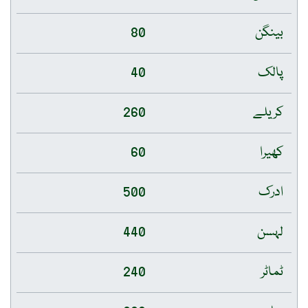
بینگن
80
پالک
40
کریلے
260
کھیرا
60
ادرک
500
لہسن
440
ٹماٹر
240