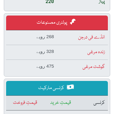
پیاز
220
پولٹری مصنوعات
انڈے فی درجن
268 روپے
زندہ مرغی
328 روپے
گوشت مرغی
475 روپے
کرنسی مارکیٹ
کرنسی
قیمتِ خرید
قیمتِ فروخت