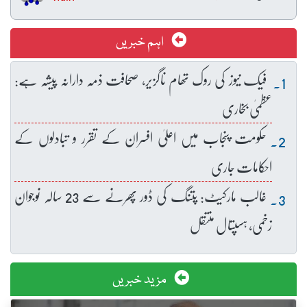
اہم خبریں
فیک نیوز کی روک تھام ناگزیر، صحافت ذمہ دارانہ پیشہ ہے:
عظمیٰ بخاری
حکومت پنجاب میں اعلیٰ افسران کے تقرر و تبادلوں کے
احکامات جاری
غالب مارکیٹ: پتنگ کی ڈور پھرنے سے 23 سالہ نوجوان
زخمی، ہسپتال منتقل
مزید خبریں