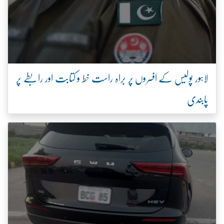
لاہور پولیس کے افسروں پر براہ راست خط و کتابت اور رابطے پر
پابندی