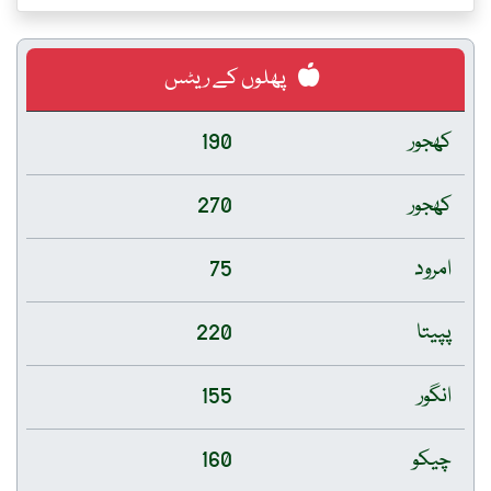
پھلوں کے ریٹس
کھجور
190
کھجور
270
امرود
75
پپیتا
220
انگور
155
چیکو
160