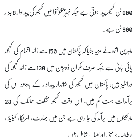
600 ٹن کھجور پیدا ہوتی ہے جبکہ خیبرپختونخوا میں کھجور کی پیداوار 8 ہزار
900 ٹن ہے۔
ماہرین اثمارنے مزید بتایا کہ پاکستان میں 150سے زائد اقسام کی کھجور
پائی جاتی ہے جبکہ صرف مکران ڈویژن میں 130سے زائد کھجور کی
ورائٹیز ہیں، پاکستان میں کھجور کی شاندار پیداوار کے باوجود اس کی
برآمدات بہت کم ہیں، اس وقت کھجور مختلف ممالک کی 23
مارکیٹوں میں برآمد کی جا رہی ہے جن میں بھارت، امریکا، کینیڈا،
برطانیہ، جرمنی اور نیپال شامل ہیں۔