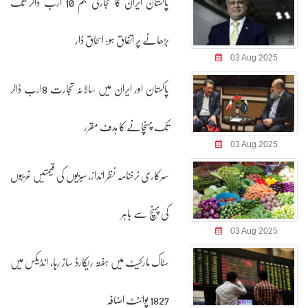
پاکستان ایران کا تجارتی حجم 10 ارب ڈالر تک
بڑھانے پر اتفاق ہو: اسحاق ڈار
03 Aug 2025
پاکستان اور ایران میں سالانہ تجارت 8ارب ڈالر
تک پہنچانے کا ہدف مقرر
03 Aug 2025
سرکاری نرخنامہ نظر انداز، سبزیوں کی قیمتیں غریبوں
کی پہنچ سے باہر
03 Aug 2025
سٹاک مارکیٹ میں ہفتہ ریکارڈ ساز رہا، انڈیکس میں
1827 پوائنٹ اضافہ