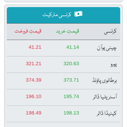
کرنسی مارکیٹ
کرنسی
قیمتِ خرید
قیمتِ فروخت
چینی یوآن
41.21
41.14
یورو
321.21
320.63
برطانوی پاؤنڈ
374.39
373.71
آسٹریلیا ڈالر
196.10
195.74
کینیڈا ڈالر
198.49
198.13