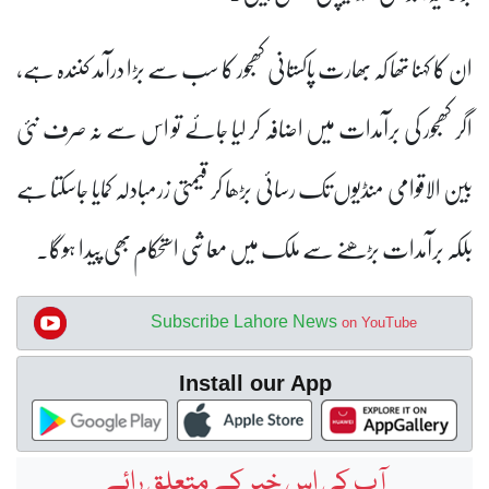
ان کا کہنا تھا کہ بھارت پاکستانی کھجور کا سب سے بڑا درآمد کنندہ ہے،
اگر کھجور کی برآمدات میں اضافہ کر لیا جائے تو اس سے نہ صرف نئی
بین الاقوامی منڈیوں تک رسائی بڑھا کر قیمتی زرمبادلہ کمایا جاسکتا ہے
بلکہ برآمدات بڑھنے سے ملک میں معاشی استحکام بھی پیدا ہوگا۔
Subscribe Lahore News
on YouTube
Install our App
آپ کی اس خبر کے متعلق رائے