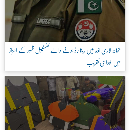
تھانہ لاری اڈہ میں ریٹائرڈ ہونے والے کنسٹیبل ظہور کے اعزاز
میں الوداعی تقریب