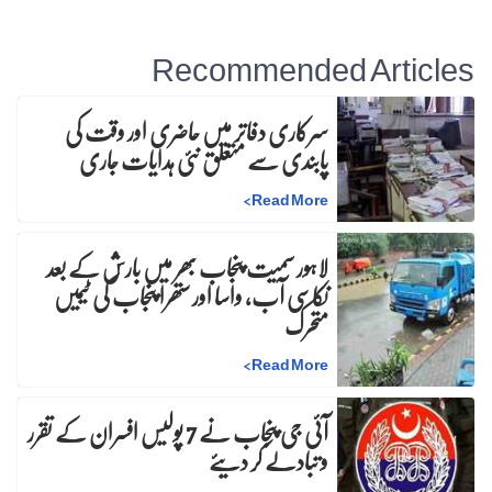
Recommended Articles
سرکاری دفاتر میں حاضری اور وقت کی
پابندی سے متعلق نئی ہدایات جاری
>
Read More
لاہور سمیت پنجاب بھر میں بارش کے بعد
نکاسی آب، واسا اور ستھرا پنجاب کی ٹیمیں
متحرک
>
Read More
آئی جی پنجاب نے 7 پولیس افسران کے تقرر
و تبادلے کر دیئے