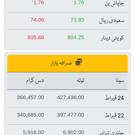
جاپانی ین
1.76
1.76
سعودی ریال
74.06
73.93
کویتی دینار
905.88
904.25
صرافہ بازار
سونا
تولہ
دس گرام
24 قیراط
366,457.00
427,436.00
22 قیراط
340,685.00
397,477.00
چاندی تیزابی
5,916.00
6,902.00