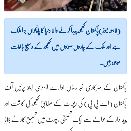
(لاہور نیوز)پاکستان کھجور پیدا کرنے والا دنیا کا پانچواں بڑا ملک
ہے اور ملک کے چاروں صوبوں میں کھجور کے وسیع باغات
موجود ہیں۔
پاکستان کے سرکاری خبر رساں ادارے ایسوسی ایٹڈ پریس آف
پاکستان (اے پی پی) کی رپورٹ کے مطابق کھجور کی کاشت اور
پیداوار کے حوالے سے ایک تحقیقی رپورٹ میں تحقیق کار نے بتایا