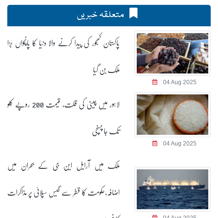
متعلقہ خبریں
پاکستان کھجور کی پیدا کرنے والا دنیا کا پانچواں بڑا
ملک بن گیا
04 Aug 2025
لاہور میں چینی کی قلت، قیمت 200 روپے کلو
تک جا پہنچی
04 Aug 2025
ملک میں آرایل این جی کے بحران میں
اضافہ،حکومت کا قطر سے گیس سپلائی پر مذاکرات