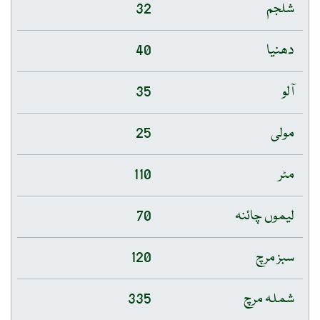
شلجم
32
دھنیا
40
آلو
35
مولی
25
مٹر
110
لیموں چائنہ
70
سبز مرچ
120
شملہ مرچ
335