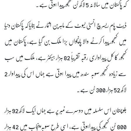
کہ پاکستان میں سالانہ 5 لاکھ ٹن کھجور پیدا ہوتی ہے۔
ڈیٹ پام ریسرچ انسٹی ٹیوٹ کے ماہرین اثمار نے بتایا کہ پاکستان دنیا
میں کھجور پیدا کرنے والا پانچواں بڑا ملک بن گیا ہے، پاکستان میں
کھجور کا کل پیداواری رقبہ تقریباً 82 ہزار ہیکٹر ہے، ملک میں سب
سے زیادہ کھجور صوبہ سندھ میں پیدا ہوتی ہے جہاں اس کی پیداوار 2
لاکھ 52 ہزار 300 ٹن ہے۔
بلوچستان اس سلسلہ میں دوسرے نمبر پر ہے جہاں ایک لاکھ 92 ہزار
800 ٹن کھجور کی پیداہوتی ہے، اسی طرح صوبہ پنجاب میں 42 ہزار