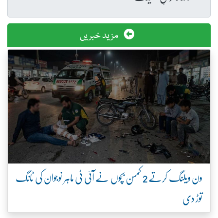
مزید خبریں
ون ویلنگ کرتے 2 کمسن بچوں نے آئی ٹی ماہر نوجوان کی ٹانگ
توڑ دی