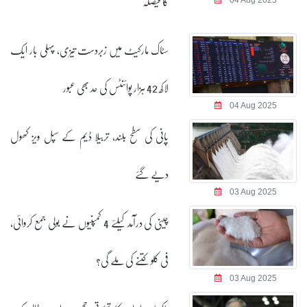
کا فیصلہ
04 Aug 2025
سٹاک مارکیٹ میں زبردست تیزی، پہلی بار ایک
لاکھ 42 ہزار پوائنٹس کی حد بھی عبور
04 Aug 2025
پانی کی سطح بلند، تربیلا ڈیم کے سپل ویز کھول
دیے گئے
03 Aug 2025
چینی کی درآمد کیلئے 4 کمپنیوں نے بولی جمع کروائی،
فی کلو کتنے کی ملے گی؟
03 Aug 2025