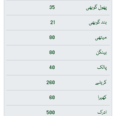
پھول گوبھی
35
بند گوبھی
21
میتھی
80
بینگن
80
پالک
40
کریلے
260
کھیرا
60
ادرک
500