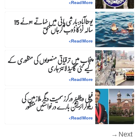
>
Read More
یوحناآباد:بارشی پانی میں نہاتے ہوئے 15
سالہ لڑکا ڈوب کرجاں بحق
>
Read More
پنجاب میں ترقیاتی منصوبوں کی منظوری کے
لیے نئی گائیڈ لائنز جاری
>
Read More
فیملی ویلفیئر ورکرز سمیت دیگر ملازمین کی
ریگولرائزیشن بارے درخواستیں منظور
>
Read More
Next →