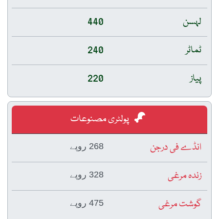
لہسن
440
ٹماٹر
240
پیاز
220
پولٹری مصنوعات
انڈے فی درجن
268 روپے
زندہ مرغی
328 روپے
گوشت مرغی
475 روپے