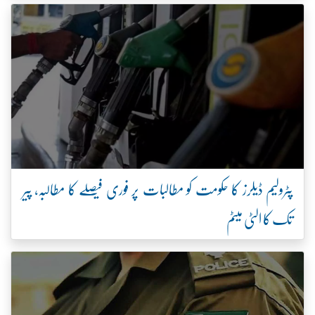
پٹرولیم ڈیلرز کا حکومت کو مطالبات پر فوری فیصلے کا مطالبہ، پیر
تک کا الٹی میٹم