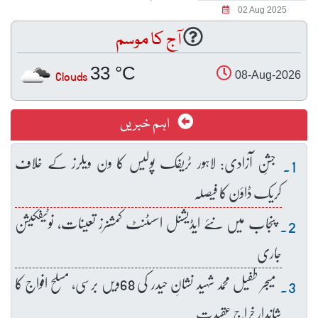
02 Aug 2025
آج کا موسم
33 °C
Clouds
08-Aug-2026
اہم خبریں
جشنِ آزادی: لاہور ٹریفک پولیس کا ون ویلرز کے خلاف
کریک ڈاؤن کا فیصلہ
پنجاب میں نئے ایڈیشنل اسسٹنٹ کمشنرز تعینات، نوٹیفکیشن
جاری
میجر طفیل محمد شہید نشانِ حیدر کی 68ویں برسی، مسلح افواج کا
شاندار خراجِ عقیدت