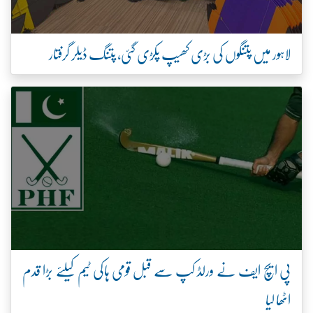
لاہور میں پتنگوں کی بڑی کھیپ پکڑی گئی، پتنگ ڈیلر گرفتار
پی ایچ ایف نے ورلڈ کپ سے قبل قومی ہاکی ٹیم کیلئے بڑا قدم
اٹھا لیا