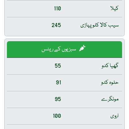
کیلا
110
سیب کالا کلو پہاڑی
245
سبزیوں کے ریٹس
گھیا کدو
55
حلوہ کدو
91
مونگرے
95
اروی
100