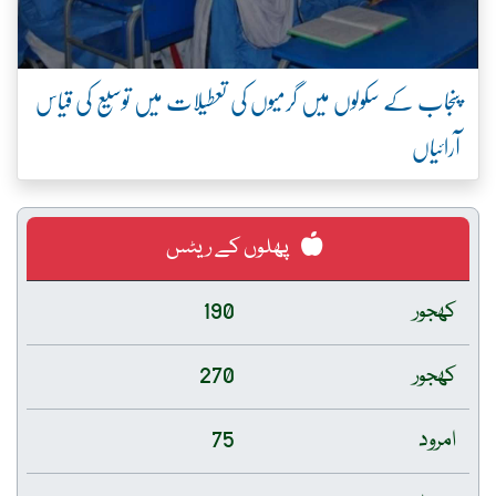
پنجاب کے سکولوں میں گرمیوں کی تعطیلات میں توسیع کی قیاس
آرائیاں
پھلوں کے ریٹس
کھجور
190
کھجور
270
امرود
75