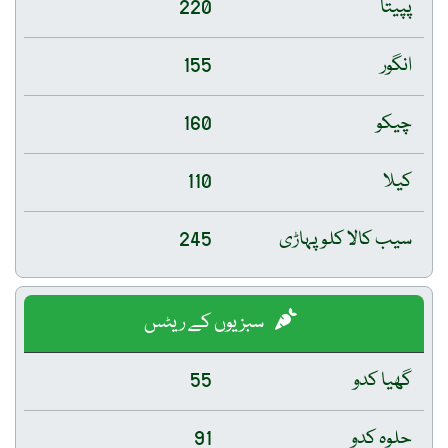
پپیتا
220
انگور
155
چیکو
160
کیلا
110
سیب کالا کلو پہاڑی
245
سبزیوں کے ریٹس
گھیا کدو
55
حلوہ کدو
91