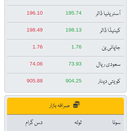
آسٹریلیا ڈالر
196.10
195.74
کینیڈا ڈالر
198.49
198.13
جاپانی ین
1.76
1.76
سعودی ریال
74.06
73.93
کویتی دینار
905.88
904.25
صرافہ بازار
سونا
تولہ
دس گرام