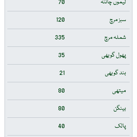
لیموں چائنہ
70
سبز مرچ
120
شملہ مرچ
335
پھول گوبھی
35
بند گوبھی
21
میتھی
80
بینگن
80
پالک
40