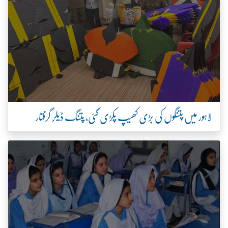
لاہور میں پتنگوں کی بڑی کھیپ پکڑی گئی، پتنگ ڈیلر گرفتار