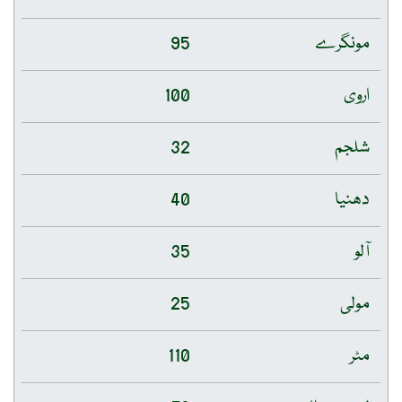
مونگرے
95
اروی
100
شلجم
32
دھنیا
40
آلو
35
مولی
25
مٹر
110