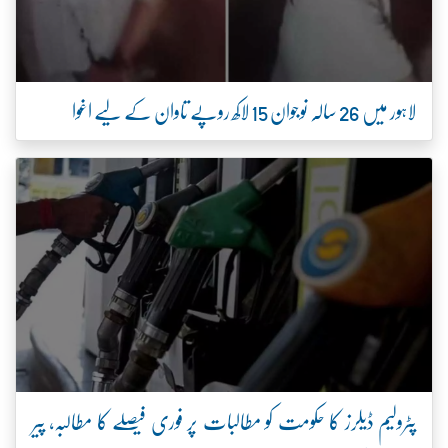
لاہور میں 26 سالہ نوجوان 15 لاکھ روپے تاوان کے لیے اغوا
پٹرولیم ڈیلرز کا حکومت کو مطالبات پر فوری فیصلے کا مطالبہ، پیر