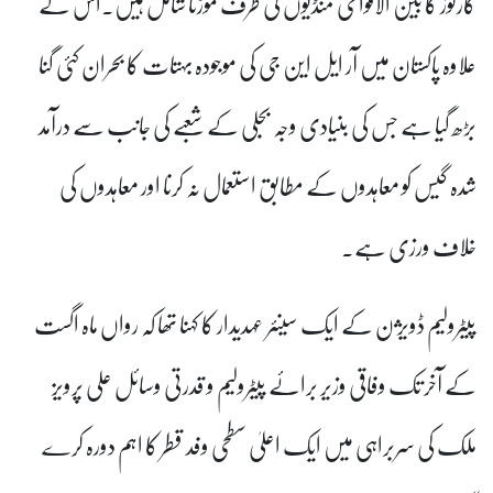
کارگوز کا بین الاقوامی منڈیوں کی طرف موڑنا شامل ہیں۔اس کے
علاوہ پاکستان میں آر ایل این جی کی موجودہ بہتات کا بحران کئی گنا
بڑھ گیا ہے جس کی بنیادی وجہ بجلی کے شعبے کی جانب سے درآمد
شدہ گیس کو معاہدوں کے مطابق استعمال نہ کرنا اور معاہدوں کی
خلاف ورزی ہے۔
پیٹرولیم ڈویژن کے ایک سینئر عہدیدار کا کہنا تھا کہ رواں ماہ اگست
کے آخر تک وفاقی وزیر برائے پیٹرولیم و قدرتی وسائل علی پرویز
ملک کی سربراہی میں ایک اعلیٰ سطحی وفد قطر کا اہم دورہ کرے