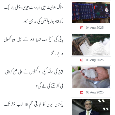
سٹاک مارکیٹ میں زبردست تیزی، پہلی بار ایک
لاکھ 42 ہزار پوائنٹس کی حد بھی عبور
04 Aug 2025
پانی کی سطح بلند، تربیلا ڈیم کے سپل ویز کھول
دیے گئے
03 Aug 2025
چینی کی درآمد کیلئے 4 کمپنیوں نے بولی جمع کروائی،
فی کلو کتنے کی ملے گی؟
03 Aug 2025
پاکستان ایران کا تجارتی حجم 10 ارب ڈالر تک