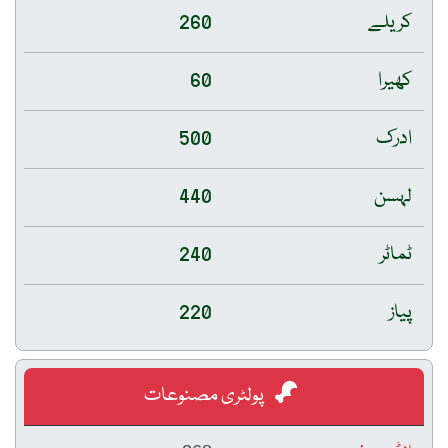
کریلے
260
کھیرا
60
ادرک
500
لہسن
440
ٹماٹر
240
پیاز
220
پولٹری مصنوعات