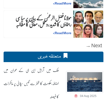
>
Read More
مولانا فضل الرحمٰن کے بیان پر سیاسی
رہنماؤں کا شدید ردعمل، معافی کا مطالبہ
>
Read More
Next →
متعلقہ خبریں
ملک میں آرایل این جی کے بحران میں
اضافہ،حکومت کا قطر سے گیس سپلائی پر مذاکرات
کا فیصلہ
04 Aug 2025