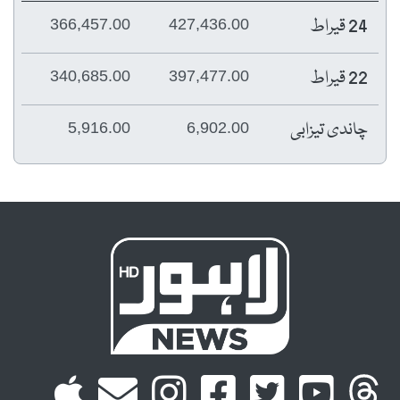
24 قیراط
366,457.00
427,436.00
22 قیراط
340,685.00
397,477.00
چاندی تیزابی
5,916.00
6,902.00