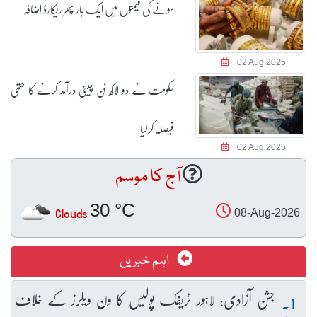
سونے کی قیمتوں میں ایک بار پھر ریکارڈ اضافہ
02 Aug 2025
حکومت نے دو لاکھ ٹن چینی درآمد کرنے کا حتمی
فیصلہ کرلیا
02 Aug 2025
آج کا موسم
30 °C
Clouds
08-Aug-2026
اہم خبریں
جشنِ آزادی: لاہور ٹریفک پولیس کا ون ویلرز کے خلاف