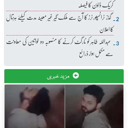
کریک ڈاؤن کا فیصلہ
گڈز ٹرانسپورٹرز کا آج سے ملک گیر غیر معینہ مدت کیلئے ہڑتال
کا اعلان
عبداللہ طاہر کو ٹارگٹ کرنے کا منصوبہ دو خواتین کی معاونت
سے مکمل ہوا، ذرائع
مزید خبریں