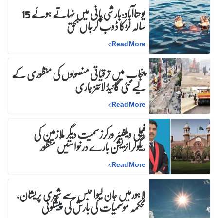
یوحناآباد:بارشی پانی میں نہاتے ہوئے 15
سالہ لڑکا ڈوب کرجاں بحق
>
Read More
پنجاب میں ترقیاتی منصوبوں کی منظوری کے
لیے نئی گائیڈ لائنز جاری
>
Read More
فیملی ویلفیئر ورکرز سمیت دیگر ملازمین کی
ریگولرائزیشن بارے درخواستیں منظور
>
Read More
لاہورمیں جان لیوا حبس سے شہری پریشان،
محکمہ موسمیات کی بارش کی پیشگوئی