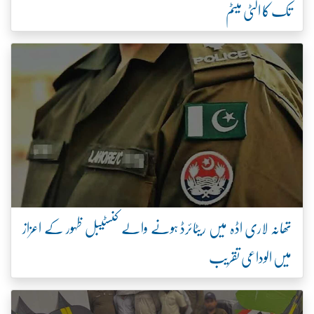
تک کا الٹی میٹم
تھانہ لاری اڈہ میں ریٹائرڈ ہونے والے کنسٹیبل ظہور کے اعزاز
میں الوداعی تقریب