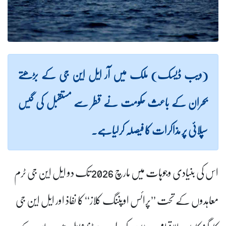
(ویب ڈیسک) ملک میں آر ایل این جی کے بڑھتے
بحران کے باعث حکومت نے قطر سے مستقبل کی گیس
سپلائی پر مذاکرات کا فیصلہ کرلیاہے۔
اس کی بنیادی وجوہات میں مارچ 2026 تک دو ایل این جی ٹرم
معاہدوں کے تحت ’’پرائس اوپننگ کلاز‘‘ کا نفاذ اور ایل این جی