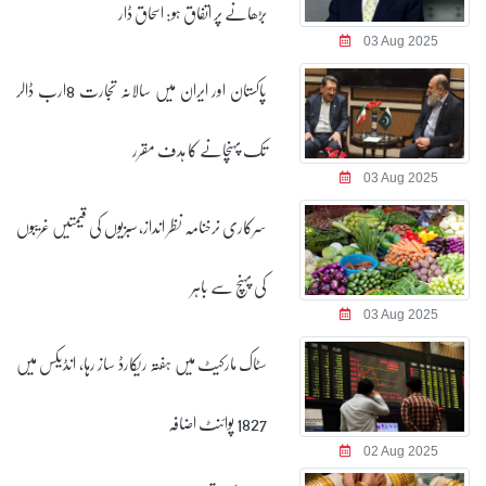
بڑھانے پر اتفاق ہو: اسحاق ڈار
03 Aug 2025
پاکستان اور ایران میں سالانہ تجارت 8ارب ڈالر
تک پہنچانے کا ہدف مقرر
03 Aug 2025
سرکاری نرخنامہ نظر انداز، سبزیوں کی قیمتیں غریبوں
کی پہنچ سے باہر
03 Aug 2025
سٹاک مارکیٹ میں ہفتہ ریکارڈ ساز رہا، انڈیکس میں
1827 پوائنٹ اضافہ
02 Aug 2025