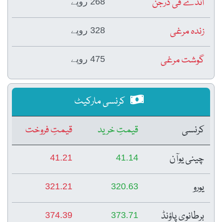
انڈے فی درجن
268 روپے
زندہ مرغی
328 روپے
گوشت مرغی
475 روپے
کرنسی مارکیٹ
کرنسی
قیمتِ خرید
قیمتِ فروخت
چینی یوآن
41.21
41.14
یورو
321.21
320.63
برطانوی پاؤنڈ
374.39
373.71