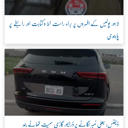
لاہور پولیس کے افسروں پر براہ راست خط و کتابت اور رابطے پر
پابندی
ڈیفنس: جعلی نمبر لگانے پر ڈرائیور گاڑی سمیت تھانے بند