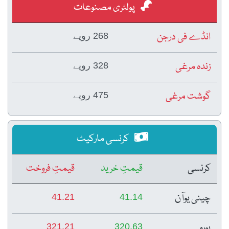
پولٹری مصنوعات
انڈے فی درجن
268 روپے
زندہ مرغی
328 روپے
گوشت مرغی
475 روپے
کرنسی مارکیٹ
کرنسی
قیمتِ خرید
قیمتِ فروخت
چینی یوآن
41.21
41.14
یورو
321.21
320.63