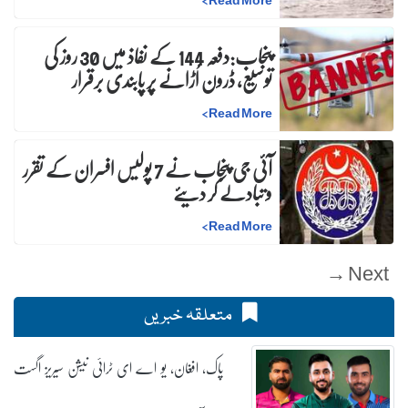
پنجاب:دفعہ 144 کے نفاذ میں 30 روز کی
توسیع، ڈرون اُڑانے پر پابندی برقرار
>
Read More
آئی جی پنجاب نے 7 پولیس افسران کے تقرر
و تبادلے کر دیئے
>
Read More
Next →
متعلقہ خبریں
پاک، افغان، یو اے ای ٹرائی نیشن سیریز اگست