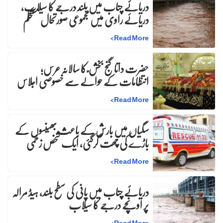
دریائے چناب میں بلند درجے کا سیلاب،
دریائے راوی میں مجموعی صورتحال مستحکم
>
Read More
حضرت داتا گنج بخش ؒ کا سالانہ عرس;
انتظامات کے حوالے سے خصوصی اجلاس
>
Read More
سگیاں میں بارش کے باعث بھینسوں کے
باڑے کی چھت گرگئی، ایک شخص زخمی
>
Read More
دریائے چناب میں پانی کی سطح بلند، ہیڈ مرالہ
پر اونچے درجے کا سیلاب
>
Read More