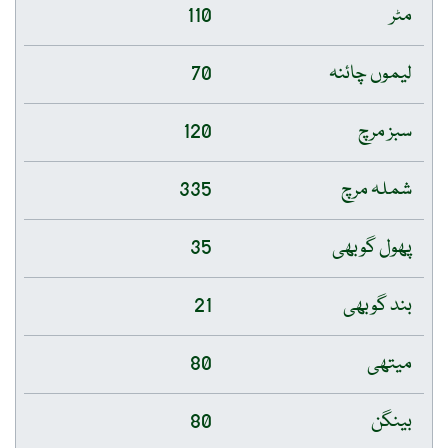
مٹر
110
لیموں چائنہ
70
سبز مرچ
120
شملہ مرچ
335
پھول گوبھی
35
بند گوبھی
21
میتھی
80
بینگن
80