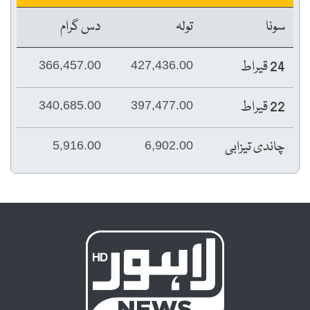
سونا
تولہ
دس گرام
24 قیراط
366,457.00
427,436.00
22 قیراط
340,685.00
397,477.00
چاندی تیزابی
5,916.00
6,902.00