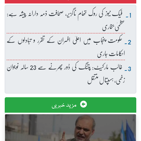
فیک نیوز کی روک تھام ناگزیر، صحافت ذمہ دارانہ پیشہ ہے:
عظمیٰ بخاری
حکومت پنجاب میں اعلیٰ افسران کے تقرر و تبادلوں کے
احکامات جاری
غالب مارکیٹ: پتنگ کی ڈور پھرنے سے 23 سالہ نوجوان
زخمی، ہسپتال منتقل
مزید خبریں