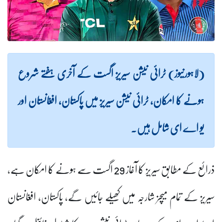
(لاہورنیوز) ٹرائی نیشن سیریز اگست کے آخری ہفتے شروع
ہونے کا امکان، ٹرائی نیشن سیریز میں پاکستان، افغانستان اور
یو اے ای شامل ہیں۔
ذرائع کے مطابق سیریز کا آغاز 29 اگست سے ہونے کا امکان ہے،
سیریز کے تمام میچز شارجہ میں کھیلے جائیں گے، پاکستان، افغانستان