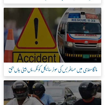
مانگا منڈی میں مسافر بس کی موٹر سائیکل کو ٹکر، ماں بیٹی جاں بحق