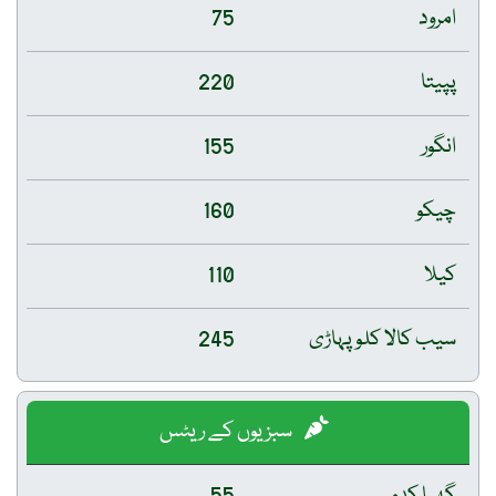
امرود
75
پپیتا
220
انگور
155
چیکو
160
کیلا
110
سیب کالا کلو پہاڑی
245
سبزیوں کے ریٹس
گھیا کدو
55