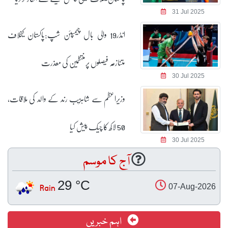
31 Jul 2025
انڈر19 والی بال چیمپئن شپ:پاکستان کیخلاف
متنازعہ فیصلوں پرمنتظمین کی معذرت
30 Jul 2025
وزیراعظم سے شاہزیب رند کے والد کی ملاقات،
50 لاکھ کا چیک پیش کیا
30 Jul 2025
آج کا موسم
29 °C
Rain
07-Aug-2026
اہم خبریں