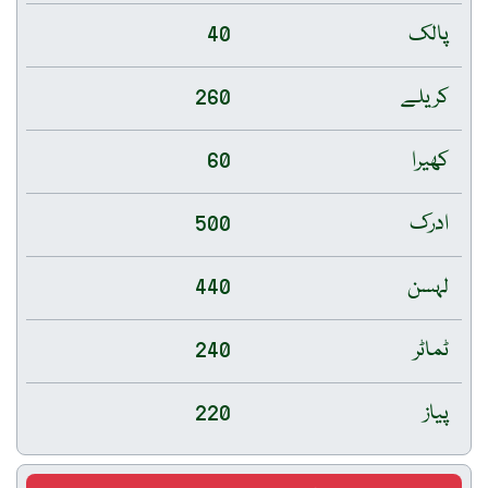
پالک
40
کریلے
260
کھیرا
60
ادرک
500
لہسن
440
ٹماٹر
240
پیاز
220