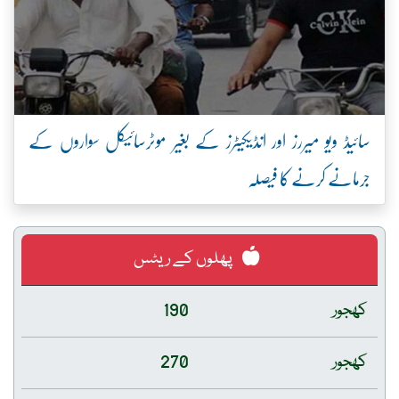
سائیڈ ویو میررز اور انڈیکیٹرز کے بغیر موٹرسائیکل سواروں کے
جرمانے کرنے کا فیصلہ
پھلوں کے ریٹس
کھجور
190
کھجور
270