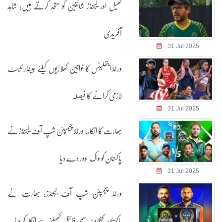
کھیل اور لیجنڈز شائقین کو متحد کرتے ہیں: شاہد
آفریدی
31 Jul 2025
ورلڈ ایتھلیٹس کا خواتین کھلاڑیوں کیلئے جینڈر ٹیسٹ
لازمی کرانے کا فیصلہ
31 Jul 2025
بھارت کا انکار، ورلڈ چیمپئن شپ آف لیجنڈز نے
پاکستان کو واک اوور دے دیا
31 Jul 2025
ورلڈ چیمپئن شپ آف لیجنڈز: بھارت نے
پاکستان کیخلاف سیمی فائنل کھیلنے سے انکار کر دیا