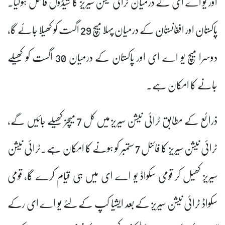
اور یو اے ای کے درمیان ٹرائی نیشن سیریز کا شیڈول فائنل ہوگیا۔
پاکستان اور افغانستان کے درمیان پہلا میچ 29 اگست کو کھیلا جائے گا،
دوسرا میچ یو اے ای اور پاکستان کے درمیان 30 اگست کو کھیلے
جانے کا امکان ہے۔
ذرائع کے مطابق ٹرائی نیشن سیریز میں کل 7 میچز کھیلے جائیں گے،
ٹرائی نیشن سیریز کا فائنل 7 ستمبر کو ہونے کا امکان ہے۔ٹرائی نیشن
سیریز کھیل کر قومی سکواڈ یو اے ای میں ہی قیام کرے گا، قومی
سکواڈ ٹرائی نیشن سیریز کے بعد ایشیا کپ کے لئے یو اے ای رکے