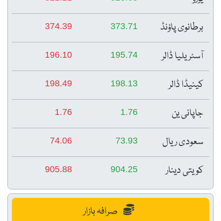
برطانوی پاؤنڈ
374.39
373.71
آسٹریلیا ڈالر
196.10
195.74
کینیڈا ڈالر
198.49
198.13
جاپانی ین
1.76
1.76
سعودی ریال
74.06
73.93
کویتی دینار
905.88
904.25
صرافہ بازار