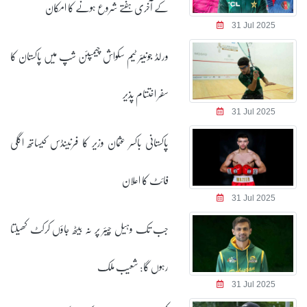
کے آخری ہفتے شروع ہونے کا امکان
31 Jul 2025
ورلڈ جونیئر ٹیم سکواش چیمپئن شپ میں پاکستان کا
سفر اختتام پذیر
31 Jul 2025
پاکستانی باکسر عثمان وزیر کا فرنینڈس کیساتھ اگلی
فائٹ کا اعلان
31 Jul 2025
جب تک وہیل چیئر پر نہ بیٹھ جاؤں کرکٹ کھیلتا
رہوں گا: شعیب ملک
31 Jul 2025