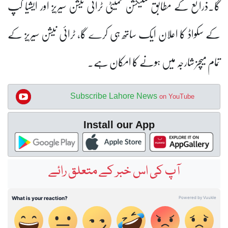
گا۔
ذرائع کے مطابق سلیکشن کمیٹی ٹرائی نیشن سیریز اور ایشیا کپ
کے سکواڈ کا اعلان ایک ساتھ ہی کرے گا، ٹرائی نیشن سیریز کے
تمام میچز شارجہ میں ہونے کا امکان ہے۔
Subscribe Lahore News
on YouTube
Install our App
آپ کی اس خبر کے متعلق رائے