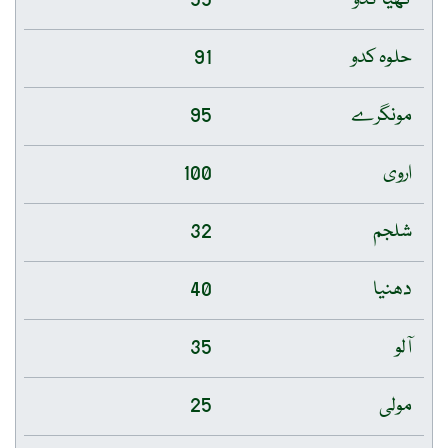
حلوہ کدو
91
مونگرے
95
اروی
100
شلجم
32
دھنیا
40
آلو
35
مولی
25