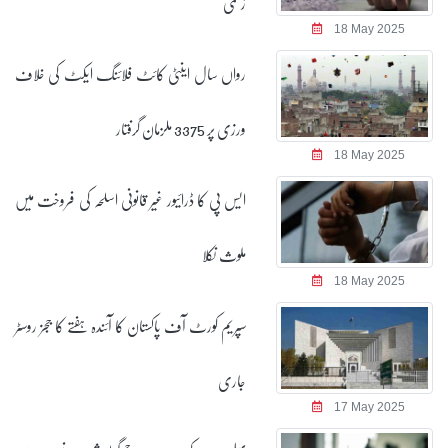
زخمی
18 May 2025
رواں سال اینٹی کائٹ فلائنگ ایکٹ کی خلاف
ورزی پر 3375 ملزمان گرفتار
18 May 2025
ایس پی کا ڈرائیور غیر قانونی اسلحہ کی فروخت میں
ملوث نکلا
18 May 2025
سپریم کورٹ آف پاکستان کا آئندہ ہفتے کا ججز روسٹر
جاری
17 May 2025