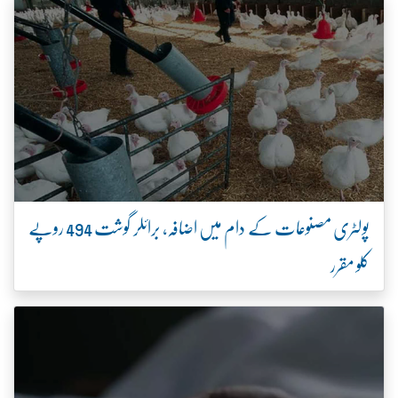
پولٹری مصنوعات کے دام میں اضافہ، برائلر گوشت 494 روپے
کلو مقرر