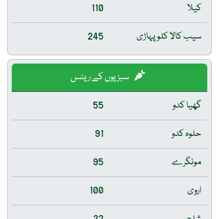
کیلا
110
سیب کالا کلو پہاڑی
245
سبزیوں کے ریٹس
گھیا کدو
55
حلوہ کدو
91
مونگرے
95
اروی
100