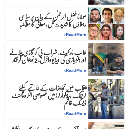
مولانا فضل الرحمٰن کے بیان پر سیاسی
رہنماؤں کا شدید ردعمل، معافی کا مطالبہ
>
Read More
غالب مارکیٹ: شراب پی کر گاڑی چلانے
اور ہلڑ بازی کی ویڈیو وائرل، 2 نوجوان گرفتار
>
Read More
پنجاب میں تجاوزات کے خاتمے کیلئے
ٹریفک ہیڈکوارٹرزمیں خصوصی انکروچمنٹ
ڈیسک قائم
>
Read More