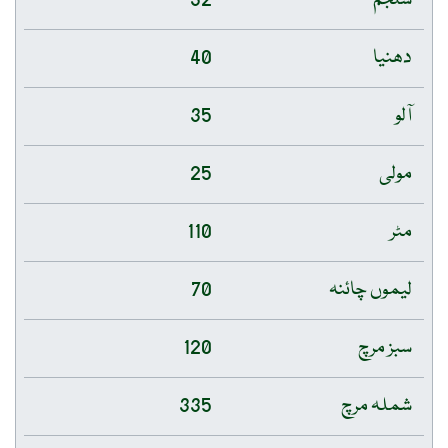
شلجم
32
دھنیا
40
آلو
35
مولی
25
مٹر
110
لیموں چائنہ
70
سبز مرچ
120
شملہ مرچ
335