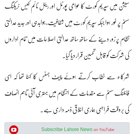
سیشن میں سپریم کورٹ کا عوامی پورٹل اور ریئل ٹائم کیس ٹریکنگ
سسٹم پر غور ہوا جبکہ سپریم کورٹ میں شفافیت، جوابدہی اور جدید عدالتی
نظام پر زور دینے کے ساتھ ساتھ عدالتی اصلاحات میں تمام اداروں
کی شرکت کو قابل تحسین قرار دیا گیا۔
شرکاء سے خطاب کرتے ہوئے چیف جسٹس کا کہنا تھا کہ ای
فائلنگ سسٹم سے مقدمات کے انتظام میں بہتری آئی تاہم انصاف
کی بروقت فراہمی ہماری اخلاقی ذمہ داری ہے۔
Subscribe Lahore News
on YouTube