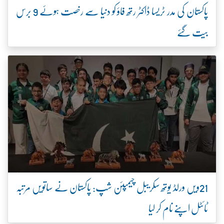
پاکستان کی مدر ٹریسا ڈاکٹر رتھ فاؤ کو دنیا سے رخصت ہوئے 9 برس
بیت گئے
21ویں ورلڈ یوتھ سکریبل چیمپئن شپ: پاکستان نے ساتویں مرتبہ
ٹائٹل اپنے نام کر لیا