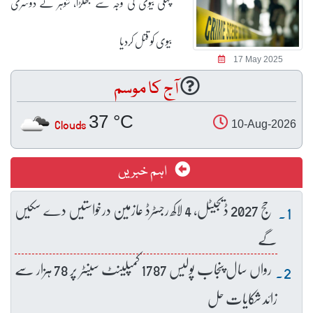
پہلی بیوی کی وجہ سے جھگڑا، شوہر نے دوسری
بیوی کو قتل کردیا
17 May 2025
آج کا موسم
37 °C
Clouds
10-Aug-2026
اہم خبریں
حج 2027 ڈیجیٹل، 4 لاکھ رجسٹرڈ عازمین درخواستیں دے سکیں
گے
رواں سال پنجاب پولیس 1787 کمپلینٹ سینٹر پر 78 ہزار سے
زائد شکایات حل