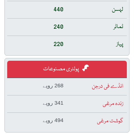
لہسن
440
ٹماٹر
240
پیاز
220
پولٹری مصنوعات
انڈے فی درجن
268 روپے
زندہ مرغی
341 روپے
گوشت مرغی
494 روپے