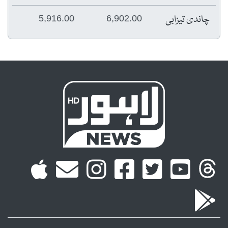
چاندی تیزابی
5,916.00
6,902.00