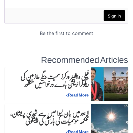
Recommended Articles
فیملی ویلفیئر ورکرز سمیت دیگر ملازمین کی
ریگولرائزیشن بارے درخواستیں منظور
>
Read More
لاہورمیں جان لیوا حبس سے شہری پریشان،
محکمہ موسمیات کی بارش کی پیشگوئی
>
Read More