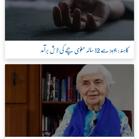
کاہنہ: جوہڑ سے 12 سالہ مغوی بچے کی لاش برآمد