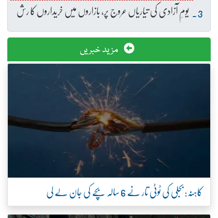
یومِ آزادی کی تیاریاں عروج پر، بازاروں میں خریداروں کا رش
مزید خبریں
کاہنہ: بجلی کی ٹوٹی تار نے 6 سالہ بچے کی جان لے لی