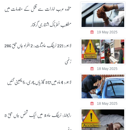
متحدہ عرب امارات سے قتل کے مقدمات میں
مطلوب خطرناک اشتہاری گرفتار
19 May 2025
لاہور: 221 ٹریفک حادثات: 2 افراد جاں بحق 286
زخمی
18 May 2025
لاہور: 4 ماہ میں317 گاڑیاں چوری، 5 چھینی گئیں
18 May 2025
رائیونڈ: ٹریفک حادثہ میں ایک شخص جاں بحق 3