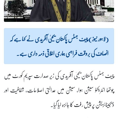
(لاہور نیوز) چیف جسٹس پاکستان یحییٰ آفریدی نے کہا ہے کہ
انصاف کی بروقت فراہمی ہماری اخلاقی ذمہ داری ہے۔
چیف جسٹس پاکستان یحییٰ آفریدی کی زیر صدارت سپریم کورٹ میں
چوتھا انٹریکٹو سیشن ہوا، سیشن میں عدالتی اصلاحات، شفافیت اور
ڈیجیٹائزیشن پر پیش رفت کا جائزہ لیا گیا۔