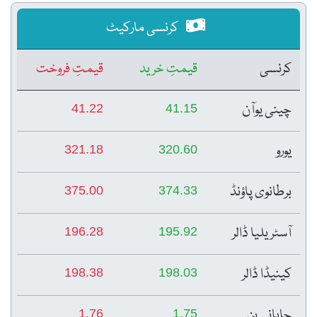
کرنسی مارکیٹ
کرنسی
قیمتِ خرید
قیمتِ فروخت
چینی یوآن
41.22
41.15
یورو
321.18
320.60
برطانوی پاؤنڈ
375.00
374.33
آسٹریلیا ڈالر
196.28
195.92
کینیڈا ڈالر
198.38
198.03
جاپانی ین
1.76
1.75