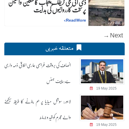
ڈی آئی جی ٹریفک پنجاب کا سنگین وائلیشن
پر سخت کارروائیوں کی ہدایت
>
Read More
Next →
متعلقہ خبریں
انصاف کی بروقت فراہمی ہماری اخلاقی ذمہ داری
ہے: چیف جسٹس
19 May 2025
لاہور: سوشل میڈیا پر بم بنانے کا طریقہ سیکھنے
والے مجرم کو قید و جرمانہ
19 May 2025