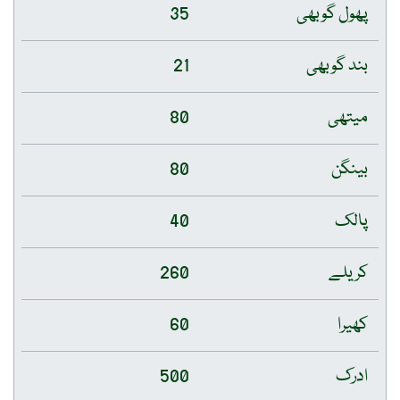
پھول گوبھی
35
بند گوبھی
21
میتھی
80
بینگن
80
پالک
40
کریلے
260
کھیرا
60
ادرک
500