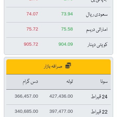
سعودی ریال
74.07
73.94
اماراتی درہم
75.72
75.58
کویتی دینار
905.72
904.09
صرافہ بازار
سونا
تولہ
دس گرام
24 قیراط
366,457.00
427,436.00
22 قیراط
340,685.00
397,477.00