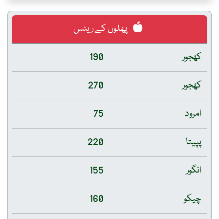
پھلوں کے ریٹس
کھجور
190
کھجور
270
امرود
75
پپیتا
220
انگور
155
چیکو
160