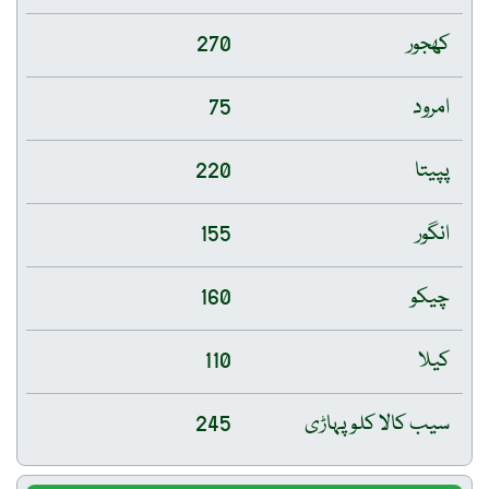
کھجور
270
امرود
75
پپیتا
220
انگور
155
چیکو
160
کیلا
110
سیب کالا کلو پہاڑی
245