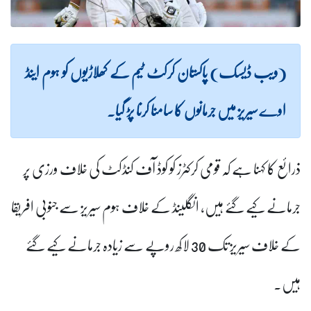
(ویب ڈیسک) پاکستان کرکٹ ٹیم کے کھلاڑیوں کو ہوم اینڈ
اوے سیریز میں جرمانوں کا سامنا کرنا پڑ گیا۔
ذرائع کا کہنا ہے کہ قومی کرکٹرز کو کوڈ آف کنڈکٹ کی خلاف ورزی پر
جرمانے کیے گئے ہیں، انگلینڈ کے خلاف ہوم سیریز سے جنوبی افریقا
کے خلاف سیریز تک 30 لاکھ روپے سے زیادہ جرمانے کیے گئے
ہیں۔