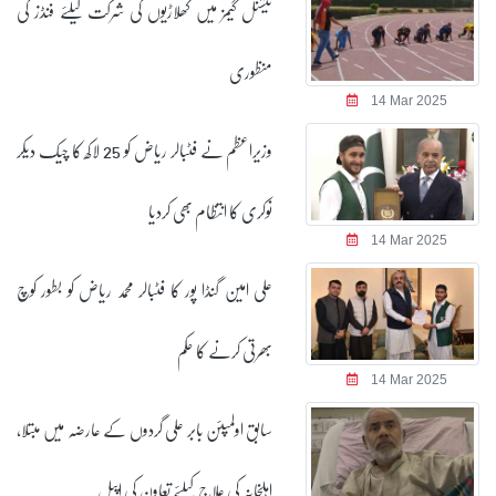
نیشنل گیمز میں کھلاڑیوں کی شرکت کیلئے فنڈز کی
منظوری
14 Mar 2025
وزیراعظم نے فٹبالر ریاض کو 25 لاکھ کا چیک دیکر
نوکری کا انتظام بھی کردیا
14 Mar 2025
علی امین گنڈا پور کا فٹبالر محمد ریاض کو بطور کوچ
بھرتی کرنے کا حکم
14 Mar 2025
سابق اولمپئن بابر علی گردوں کے عارضہ میں مبتلا،
اہلخانہ کی علاج کیلئے تعاون کی اپیل