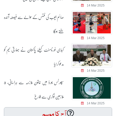
14 Mar 2025
صائم ایوب کی فٹنس کے حوالے سے فیصلہ آئندہ
ہفتے ہوگا
14 Mar 2025
کبڈی ٹورنامنٹ کیلئے پاکستان نے بھارتی ٹیم کو
مدعو کرلیا
14 Mar 2025
سپورٹس بورڈ میں خاتون ملازمہ سے ہراسانی، 3
ملازمین نوکری سے فارغ
14 Mar 2025
آج کا موسم