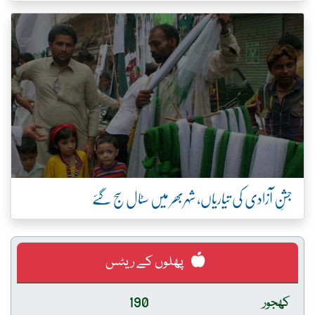
جشنِ آزادی کی تیاریاں، شہربھر میں سٹال سج گئے
پھلوں کے ریٹس
کھجور
190