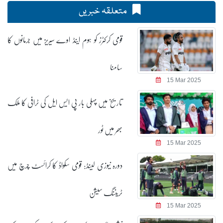
متعلقہ خبریں
قومی کرکٹرز کو ہوم اینڈ اوے سیریز میں جرمانوں کا
سامنا
15 Mar 2025
تاریخ میں پہلی بار پی ایس ایل کی ٹرافی کا ملک
بھر میں ٹور
15 Mar 2025
دورہ نیوزی لینڈ: قومی سکواڈ کا کرائسٹ چرچ میں
ٹریننگ سیشن
15 Mar 2025