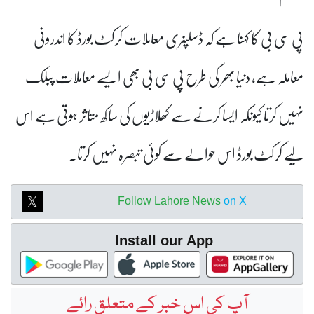
پی سی بی کا کہنا ہے کہ ڈسلپنری معاملات کرکٹ بورڈ کا اندرونی
معاملہ ہے، دنیا بھر کی طرح پی سی بی بھی ایسے معاملات پبلک
نہیں کرتا کیونکہ ایسا کرنے سے کھلاڑیوں کی ساکھ متاثر ہوتی ہے اس
لیے کرکٹ بورڈ اس حوالے سے کوئی تبصرہ نہیں کرتا۔
Follow Lahore News
on X
Install our App
آپ کی اس خبر کے متعلق رائے