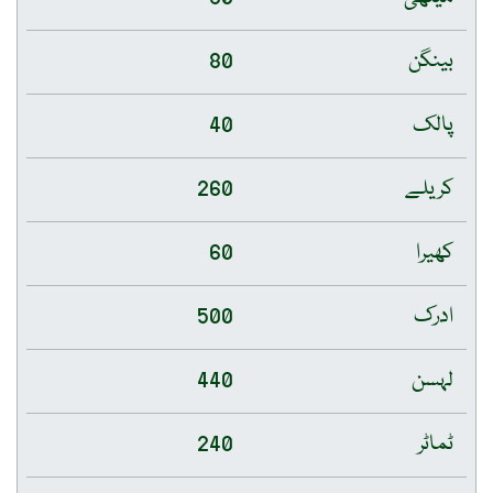
بینگن
80
پالک
40
کریلے
260
کھیرا
60
ادرک
500
لہسن
440
ٹماٹر
240