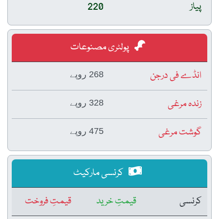
پیاز
220
پولٹری مصنوعات
انڈے فی درجن
268 روپے
زندہ مرغی
328 روپے
گوشت مرغی
475 روپے
کرنسی مارکیٹ
کرنسی
قیمتِ خرید
قیمتِ فروخت