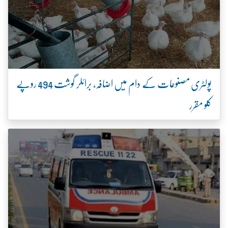
پولٹری مصنوعات کے دام میں اضافہ، برائلر گوشت 494 روپے
کلو مقرر