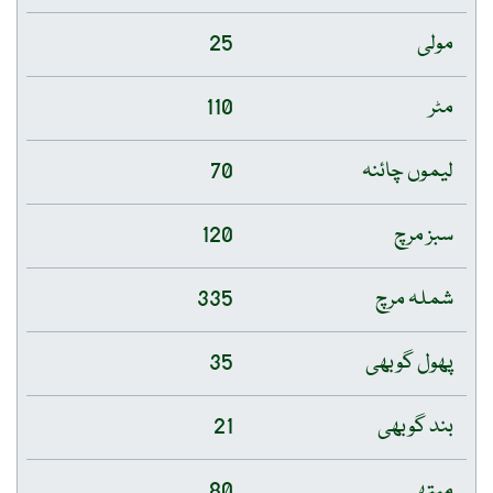
مولی
25
مٹر
110
لیموں چائنہ
70
سبز مرچ
120
شملہ مرچ
335
پھول گوبھی
35
بند گوبھی
21
میتھی
80