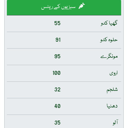
سبزیوں کے ریٹس
گھیا کدو
55
حلوہ کدو
91
مونگرے
95
اروی
100
شلجم
32
دھنیا
40
آلو
35