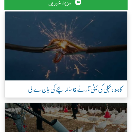
مزید خبریں
کاہنہ: بجلی کی ٹوٹی تار نے 6 سالہ بچے کی جان لے لی