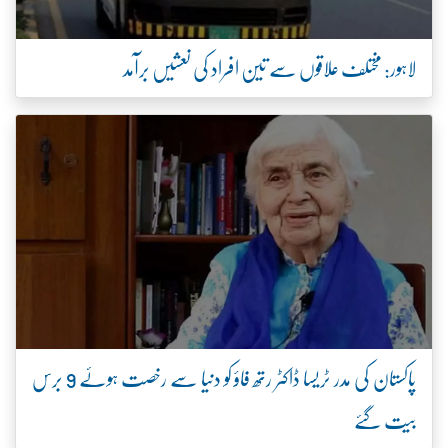
لاہور: مختلف علاقوں سے تین افراد کی نعشیں برآمد
پاکستان کی مدر ٹریسا ڈاکٹر رتھ فاؤ کو دنیا سے رخصت ہوئے 9 برس
بیت گئے