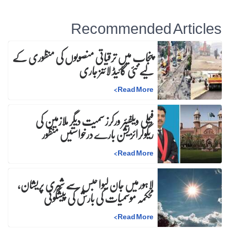
Recommended Articles
پنجاب میں ترقیاتی منصوبوں کی منظوری کے
لیے نئی گائیڈ لائنز جاری
>
Read More
فیملی ویلفیئر ورکرز سمیت دیگر ملازمین کی
ریگولرائزیشن بارے درخواستیں منظور
>
Read More
لاہورمیں جان لیوا حبس سے شہری پریشان،
محکمہ موسمیات کی بارش کی پیشگوئی
>
Read More