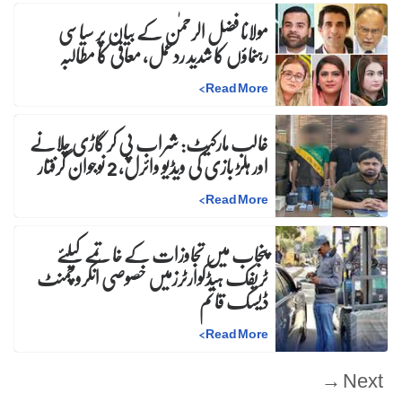
مولانا فضل الرحمٰن کے بیان پر سیاسی
رہنماؤں کا شدید ردعمل، معافی کا مطالبہ
>
Read More
غالب مارکیٹ: شراب پی کر گاڑی چلانے
اور ہلڑ بازی کی ویڈیو وائرل، 2 نوجوان گرفتار
>
Read More
پنجاب میں تجاوزات کے خاتمے کیلئے
ٹریفک ہیڈکوارٹرزمیں خصوصی انکروچمنٹ
ڈیسک قائم
>
Read More
Next →