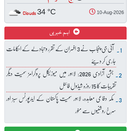
34 °C
Clouds
10-Aug-2026
اہم خبریں
آئی جی پنجاب نے 3 افسران کے تقرر و تبادلے کے احکامات
جاری کر دیئے
جشنِ آزادی 2026: لاہور میں میوزیکل پروگرامز سمیت دیگر
تقریبات کا 15 روزہ شیڈول فائنل
مکہ دفاعی معاہدہ، لاہور سمیت پاکستان کے ایئرپورٹس سبز اور
سرخ روشنیوں سے منور