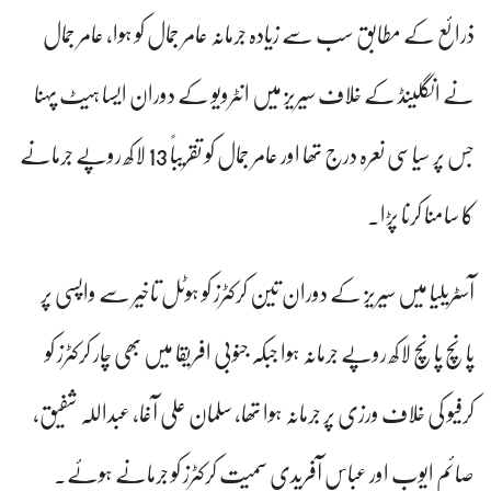
ذرائع کے مطابق سب سے زیادہ جرمانہ عامر جمال کو ہوا، عامر جمال
نے انگلینڈ کے خلاف سیریز میں انٹرویو کے دوران ایسا ہیٹ پہنا
جس پر سیاسی نعرہ درج تھا اور عامر جمال کو تقریباً 13 لاکھ روپے جرمانے
کا سامنا کرنا پڑا۔
آسٹریلیا میں سیریز کے دوران تین کرکٹرز کو ہوٹل تاخیر سے واپسی پر
پانچ پانچ لاکھ روپے جرمانہ ہوا جبکہ جنوبی افریقا میں بھی چار کرکٹرز کو
کرفیو کی خلاف ورزی پر جرمانہ ہوا تھا، سلمان علی آغا، عبداللہ شفیق،
صائم ایوب اور عباس آفریدی سمیت کرکٹرز کو جرمانے ہوئے۔