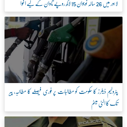
لاہور میں 26 سالہ نوجوان 15 لاکھ روپے تاوان کے لیے اغوا
پٹرولیم ڈیلرز کا حکومت کو مطالبات پر فوری فیصلے کا مطالبہ، پیر
تک کا الٹی میٹم