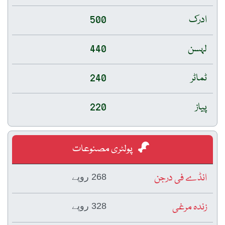
ادرک
500
لہسن
440
ٹماٹر
240
پیاز
220
پولٹری مصنوعات
انڈے فی درجن
268 روپے
زندہ مرغی
328 روپے