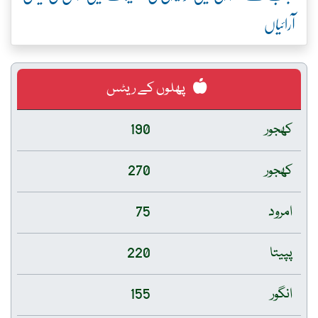
آرائیاں
پھلوں کے ریٹس
کھجور
190
کھجور
270
امرود
75
پپیتا
220
انگور
155