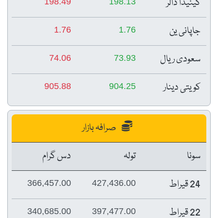
کینیڈا ڈالر
198.49
198.13
جاپانی ین
1.76
1.76
سعودی ریال
74.06
73.93
کویتی دینار
905.88
904.25
صرافہ بازار
سونا
تولہ
دس گرام
24 قیراط
366,457.00
427,436.00
22 قیراط
340,685.00
397,477.00