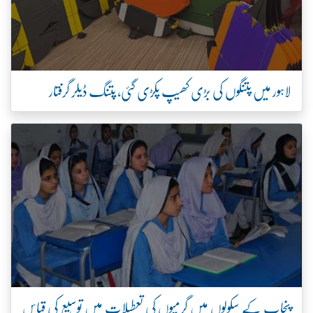
لاہور میں پتنگوں کی بڑی کھیپ پکڑی گئی، پتنگ ڈیلر گرفتار
پنجاب کے سکولوں میں گرمیوں کی تعطیلات میں توسیع کی قیاس