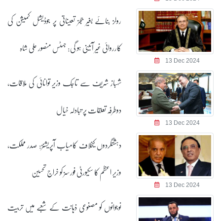
رولز بنائے بغیر ججز تعیناتی پر جوڈیشل کمیشن کی
کارروائی غیر آئینی ہو گی: جسٹس منصور علی شاہ
13 Dec 2024
شہباز شریف سے تاجک وزیر توانائی کی ملاقات،
دوطرفہ تعلقات پر تبادلہ خیال
13 Dec 2024
دہشتگردوں کیخلاف کامیاب آپریشنز: صدر مملکت،
وزیر اعظم کا سکیورٹی فورسز کو خراج تحسین
13 Dec 2024
نوجوانوں کو مصنوعی ذہانت کے شعبے میں تربیت