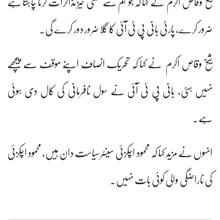
شیخ وقاص اکرم نے کہا کہ جو ہم سے معنی خیز مذاکرات کرنا چاہتا ہے
ضرور کرے، پارٹی بانی پی ٹی آئی کا گلا ضرور دور کرے گی۔
شیخ وقاص اکرم نے کہا کہ تحریک انصاف اپنے موقف سے پیچھے
نہیں ہٹی، بانی پی ٹی آئی نے سول نافرمانی کی کال دی ہوئی
ہے۔
انہوں نے مزید کہا کہ محمود اچکزئی سینئرسیاست دان ہیں، محمود اچکزئی
کی ناراضگی والی کوئی بات نہیں۔