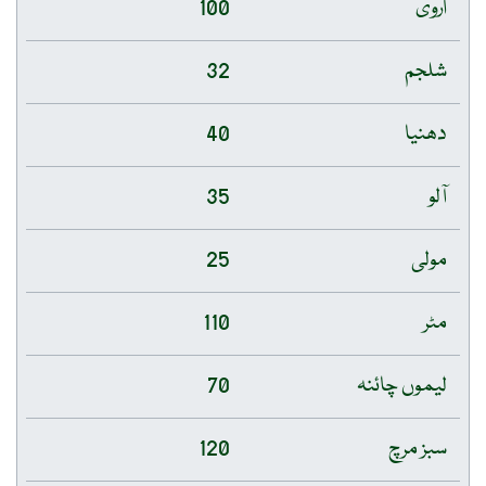
اروی
100
شلجم
32
دھنیا
40
آلو
35
مولی
25
مٹر
110
لیموں چائنہ
70
سبز مرچ
120