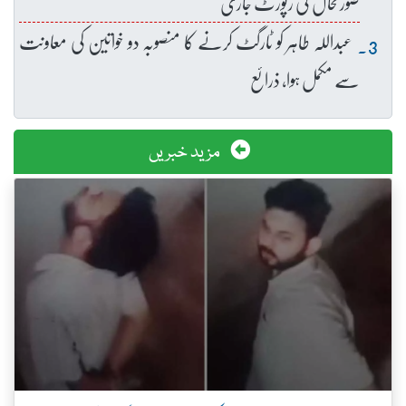
صورتحال کی رپورٹ جاری
عبداللہ طاہر کو ٹارگٹ کرنے کا منصوبہ دو خواتین کی معاونت
سے مکمل ہوا، ذرائع
مزید خبریں