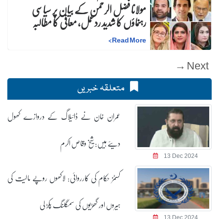
مولانا فضل الرحمٰن کے بیان پر سیاسی
رہنماؤں کا شدید ردعمل، معافی کا مطالبہ
>
Read More
Next →
متعلقہ خبریں
عمران خان نے ڈائیلاگ کے دروازے کھول
دیئے ہیں: شیخ وقاص اکرم
13 Dec 2024
کسٹمز حکام کی کارروائی: لاکھوں روپے مالیت کی
ہیروں اور گھڑیوں کی سمگلنگ پکڑ لی
13 Dec 2024