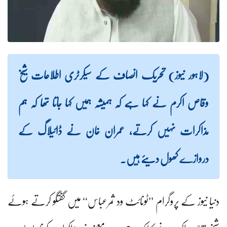
(لاہور نیوز) تحریک انصاف کے سیکرٹری اطلاعات شیخ
وقاص اکرم نے کہا ہے کہ ہمیشہ ہمیں کہا جاتا تھا کہ ہم
مذاکرات نہیں کرتے، عمران خان نے ڈائیلاگ کے
دروازے کھول دیئے ہیں۔
دنیا نیوز کے پروگرام ’’ٹونائٹ ود ثمرعباس‘‘ میں گفتگو کرتے ہوئے