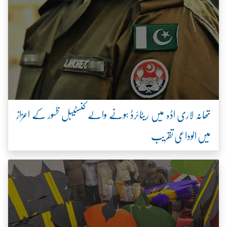
تھانہ لاری اڈہ میں ریٹائرڈ ہونے والے کنسٹیبل ظہور کے اعزاز
میں الوداعی تقریب