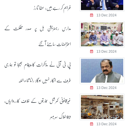
فراہم کر رہے ہیں: عطا تارڑ
13 Dec 2024
مدارس رجسٹریشن بل پر صدر مملکت کے
اعتراضات سامنے آ گئے
13 Dec 2024
پی ٹی آئی نے مذاکرات کا پیغام بھیجا تو ہماری
طرف سے انکار نہیں ہوگا: رانا ثناء اللہ
13 Dec 2024
غیرقانونی کمرشل عمارتوں کے خلاف کارروائیاں،
87 املاک سربمہر
13 Dec 2024