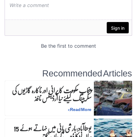
Recommended Articles
پنجاب حکومت کا پرانی اور ناکارہ گاڑیوں کی
سکریپنگ کیلئے نیا آرڈیننس نافذ
>
Read More
یوحناآباد:بارشی پانی میں نہاتے ہوئے 15
سالہ لڑکا ڈوب کرجاں بحق