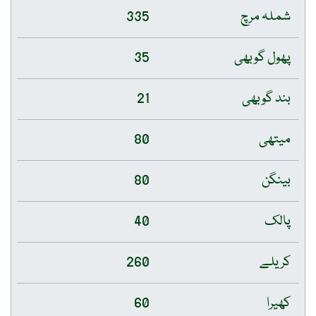
شملہ مرچ
335
پھول گوبھی
35
بند گوبھی
21
میتھی
80
بینگن
80
پالک
40
کریلے
260
کھیرا
60