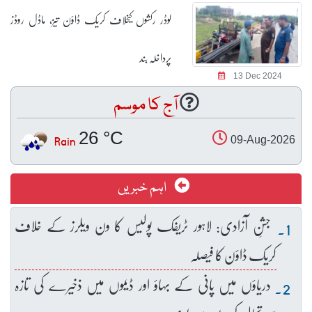
لوڈر رکشوں کیخلاف کریک ڈاؤن تیز، ماڈل روڈز
پرداخلہ بند
13 Dec 2024
آج کا موسم
26 °C
Rain
09-Aug-2026
اہم خبریں
جشنِ آزادی: لاہور ٹریفک پولیس کا ون ویلرز کے خلاف
کریک ڈاؤن کا فیصلہ
دریاؤں میں پانی کے بہاؤ اور ڈیموں میں ذخیرے کی تازہ