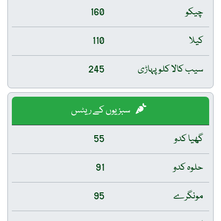
چیکو
160
کیلا
110
سیب کالا کلو پہاڑی
245
سبزیوں کے ریٹس
گھیا کدو
55
حلوہ کدو
91
مونگرے
95