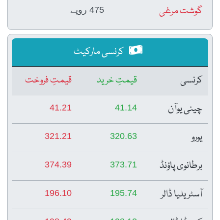
گوشت مرغی
475 روپے
کرنسی مارکیٹ
کرنسی
قیمتِ خرید
قیمتِ فروخت
چینی یوآن
41.21
41.14
یورو
321.21
320.63
برطانوی پاؤنڈ
374.39
373.71
آسٹریلیا ڈالر
196.10
195.74