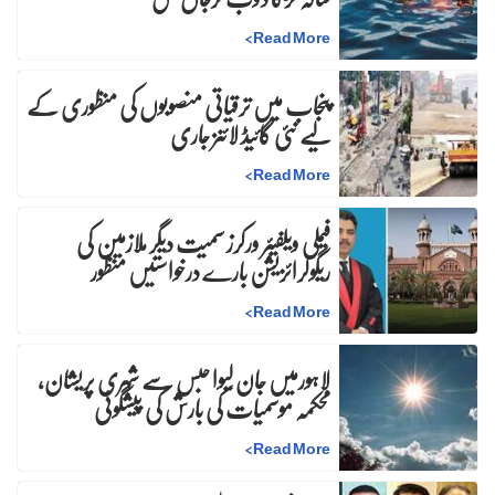
>
Read More
پنجاب میں ترقیاتی منصوبوں کی منظوری کے
لیے نئی گائیڈ لائنز جاری
>
Read More
فیملی ویلفیئر ورکرز سمیت دیگر ملازمین کی
ریگولرائزیشن بارے درخواستیں منظور
>
Read More
لاہورمیں جان لیوا حبس سے شہری پریشان،
محکمہ موسمیات کی بارش کی پیشگوئی
>
Read More