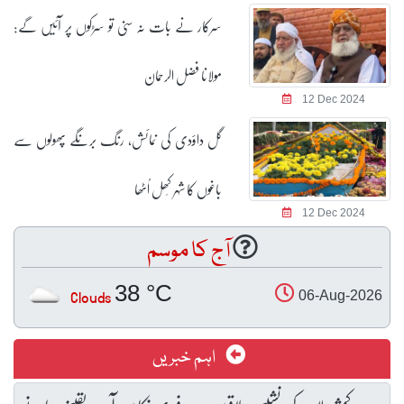
سرکار نے بات نہ سنی تو سڑکوں پر آئیں گے:
مولانا فضل الرحمان
12 Dec 2024
گل داؤدی کی نمائش، رنگ برنگے پھولوں سے
باغوں کا شہر کِھل اُٹھا
12 Dec 2024
آج کا موسم
38 °C
Clouds
06-Aug-2026
اہم خبریں