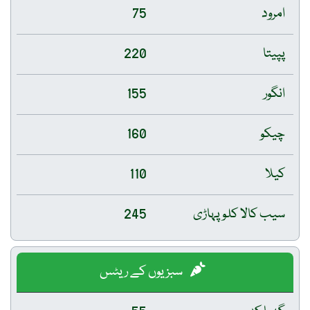
امرود
75
پپیتا
220
انگور
155
چیکو
160
کیلا
110
سیب کالا کلو پہاڑی
245
سبزیوں کے ریٹس