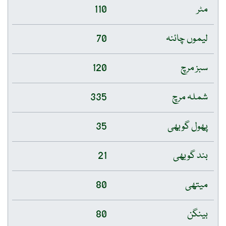
مٹر
110
لیموں چائنہ
70
سبز مرچ
120
شملہ مرچ
335
پھول گوبھی
35
بند گوبھی
21
میتھی
80
بینگن
80