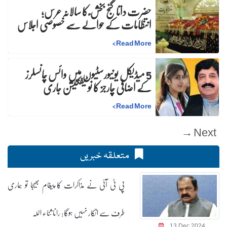
حضرت داتا گنج بخش ؒ کا سالانہ عرس;
انتظامات کے حوالے سے خصوصی اجلاس
>
Read More
5 میڈیکل یونیورسٹیوں میں وائس چانسلرز
کے اضافی چارجز کا نوٹیفکیشن جاری
>
Read More
Next →
متعلقہ خبریں
پی ٹی آئی نے مذاکرات کا پیغام بھیجا تو ہماری
طرف سے انکار نہیں ہوگا: رانا ثناء اللہ
13 Dec 2024