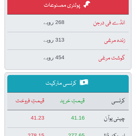
پولٹری مصنوعات
انڈے فی درجن
268 روپے
زندہ مرغی
313 روپے
گوشت مرغی
454 روپے
کرنسی مارکیٹ
کرنسی
قیمتِ خرید
قیمتِ فروخت
چینی یوآن
41.23
41.16
278.15
277.65