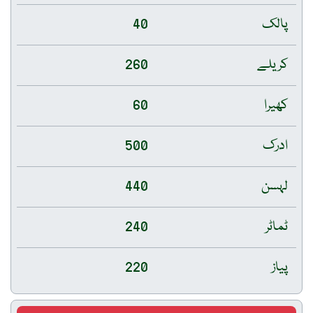
پالک
40
کریلے
260
کھیرا
60
ادرک
500
لہسن
440
ٹماٹر
240
پیاز
220