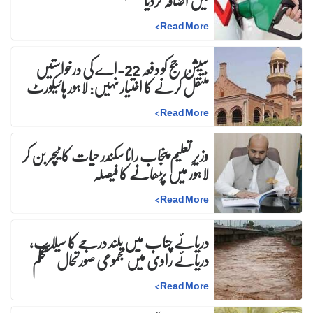
میں اضافہ کردیا
>
Read More
سیشن جج کو دفعہ 22-اے کی درخواستیں
منتقل کرنے کا اختیار نہیں: لاہور ہائیکورٹ
>
Read More
وزیرِ تعلیم پنجاب رانا سکندر حیات کا ٹیچر بن کر
لاہور میں پڑھانے کا فیصلہ
>
Read More
دریائے چناب میں بلند درجے کا سیلاب،
دریائے راوی میں مجموعی صورتحال مستحکم
>
Read More