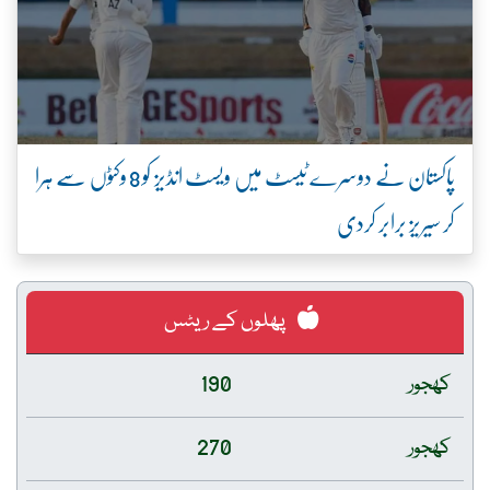
پاکستان نے دوسرے ٹیسٹ میں ویسٹ انڈیز کو 8 وکٹوں سے ہرا
کر سیریز برابر کردی
پھلوں کے ریٹس
کھجور
190
کھجور
270