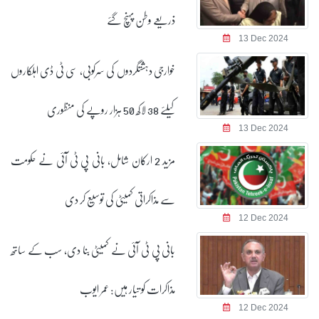
ذریعے وطن پہنچ گئے
13 Dec 2024
خوارجی دہشتگردوں کی سرکوبی، سی ٹی ڈی اہلکاروں
کیلئے 38 لاکھ 50 ہزار روپے کی منظوری
13 Dec 2024
مزید 2 ارکان شامل، بانی پی ٹی آئی نے حکومت
سے مذاکراتی کمیٹی کی توسیع کر دی
12 Dec 2024
بانی پی ٹی آئی نے کمیٹی بنا دی، سب کے ساتھ
مذاکرات کو تیار ہیں: عمر ایوب
12 Dec 2024