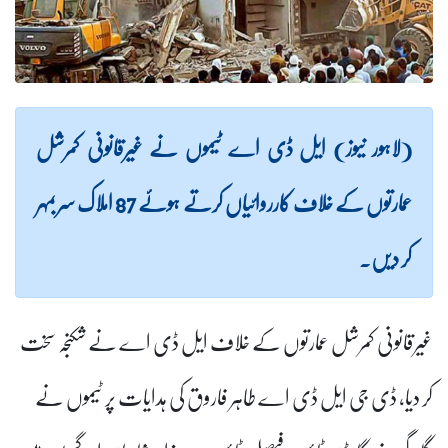
(لاہور نیوز) ایل ڈی اے ٹیموں نے غیرقانونی کمرشل
عمارتوں کے خلاف کارروائیاں کرتے ہوئے 87 املاک سربمہر
کر دیں۔
غیرقانونی کمرشل عمارتوں کے خلاف ایل ڈی اے نے شکنجہ سخت
کر دیا، ڈی جی ایل ڈی اے طاہر فاروق کی ہدایات پر ٹیموں نے