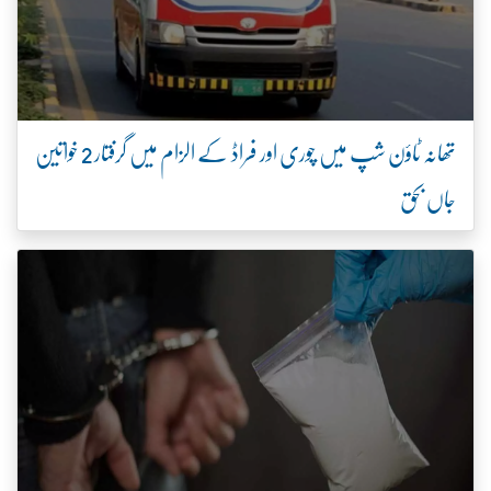
تھانہ ٹاؤن شپ میں چوری اور فراڈ کے الزام میں گرفتار 2 خواتین
جاں بحق