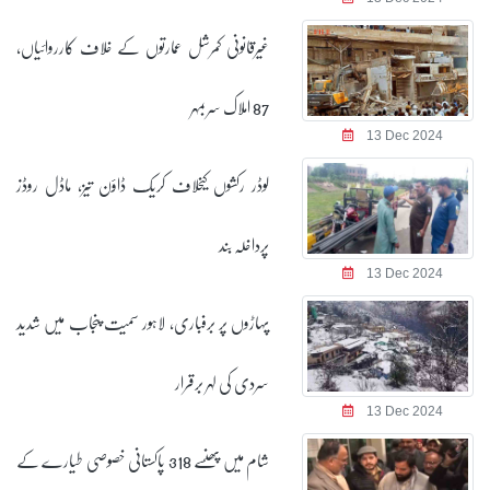
غیرقانونی کمرشل عمارتوں کے خلاف کارروائیاں،
87 املاک سربمہر
13 Dec 2024
لوڈر رکشوں کیخلاف کریک ڈاؤن تیز، ماڈل روڈز
پرداخلہ بند
13 Dec 2024
پہاڑوں پر برفباری، لاہور سمیت پنجاب میں شدید
سردی کی لہر برقرار
13 Dec 2024
شام میں پھنسے 318 پاکستانی خصوصی طیارے کے