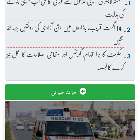
کمشنر لاہور کی نشیبی علاقوں سے فوری نکاسی آب یقینی بنانے
کی ہدایت
14 اگست قریب، بازاروں میں جشن آزادی کی رونقیں بڑھنے
لگیں
حکومت کا بڑا اقدام، گورننس اور انتظامی اصلاحات کا عمل تیز
کرنے کا فیصلہ
مزید خبریں