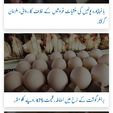
باغبانپورہ پولیس کی منشیات فروشوں کے خلاف کارروائی، ملزمان
گرفتار
برائلر گوشت کے نرخ میں اضافہ، قیمت 475 روپے کلو مقرر