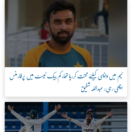
ٹیم میں واپسی کیلئے محنت کررہا تھا، کم بیک ٹیسٹ میں پرفارمنس
اچھی رہی: عبداللہ شفیق