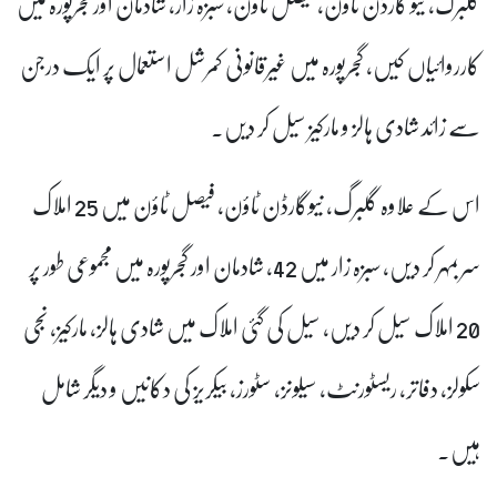
گلبرگ، نیو گارڈن ٹاؤن، فیصل ٹاؤن، سبزہ زار، شادمان اور گجرپورہ میں
کارروائیاں کیں، گجرپورہ میں غیرقانونی کمرشل استعمال پر ایک درجن
سے زائد شادی ہالز و مارکیز سیل کر دیں۔
اس کے علاوہ گلبرگ، نیوگارڈن ٹاؤن، فیصل ٹاؤن میں 25 املاک
سربمہر کر دیں، سبزہ زار میں 42، شادمان اور گجرپورہ میں مجموعی طور پر
20 املاک سیل کر دیں، سیل کی گئی املاک میں شادی ہالز، مارکیز، نجی
سکولز، دفاتر،
ریسٹورنٹ، سیلونز، سٹورز، بیکریز کی دکانیں و دیگر شامل
ہیں۔