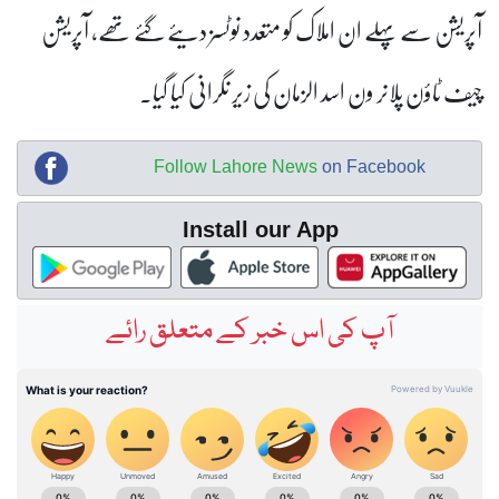
آپریشن سے پہلے ان املاک کو متعدد نوٹسز دیئے گئے تھے، آپریشن
چیف ٹاؤن پلانر ون اسد الزمان کی زیر نگرانی کیا گیا۔
Follow Lahore News
on Facebook
Install our App
آپ کی اس خبر کے متعلق رائے