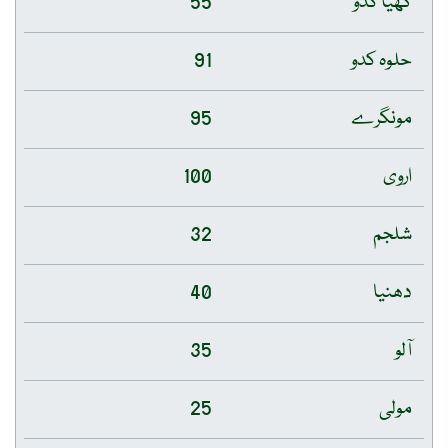
گھیا کدو
55
حلوہ کدو
91
مونگرے
95
اروی
100
شلجم
32
دھنیا
40
آلو
35
مولی
25