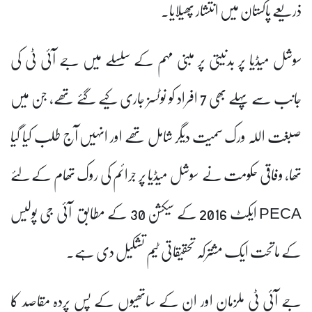
ذریعے پاکستان میں انتشار پھیلایا۔
سوشل میڈیا پر بدنیتی پر مبنی مہم کے سلسلے میں جے آئی ٹی کی
جانب سے پہلے بھی 7 افراد کو نوٹسز جاری کیے گئے تھے، جن میں
صبغت اللہ ورک سمیت دیگر شامل تھے اور انہیں آج طلب کیا گیا
تھا، وفاقی حکومت نے سوشل میڈیا پر جرائم کی روک تھام کے لئے
PECA ایکٹ 2016 کے سیکشن 30 کے مطابق آئی جی پولیس
کے ماتحت ایک مشترکہ تحقیقاتی ٹیم تشکیل دی ہے۔
جے آئی ٹی ملزمان اور ان کے ساتھیوں کے پسِ پردہ مقاصد کا