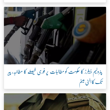
پٹرولیم ڈیلرز کا حکومت کو مطالبات پر فوری فیصلے کا مطالبہ، پیر
تک کا الٹی میٹم