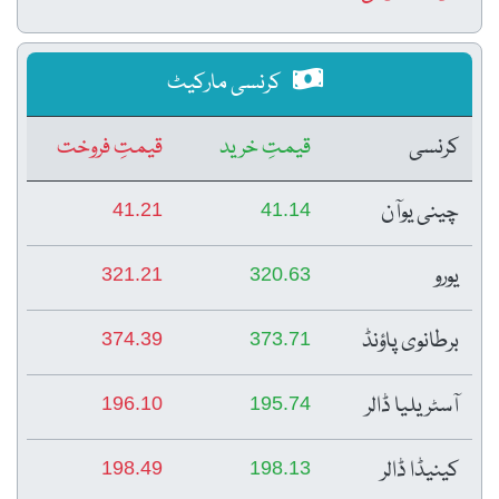
کرنسی مارکیٹ
کرنسی
قیمتِ خرید
قیمتِ فروخت
چینی یوآن
41.21
41.14
یورو
321.21
320.63
برطانوی پاؤنڈ
374.39
373.71
آسٹریلیا ڈالر
196.10
195.74
کینیڈا ڈالر
198.49
198.13