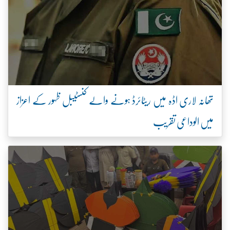
تھانہ لاری اڈہ میں ریٹائرڈ ہونے والے کنسٹیبل ظہور کے اعزاز
میں الوداعی تقریب