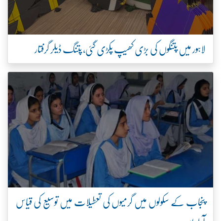
لاہور میں پتنگوں کی بڑی کھیپ پکڑی گئی، پتنگ ڈیلر گرفتار
پنجاب کے سکولوں میں گرمیوں کی تعطیلات میں توسیع کی قیاس