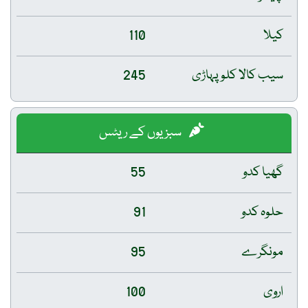
کیلا
110
سیب کالا کلو پہاڑی
245
سبزیوں کے ریٹس
گھیا کدو
55
حلوہ کدو
91
مونگرے
95
اروی
100