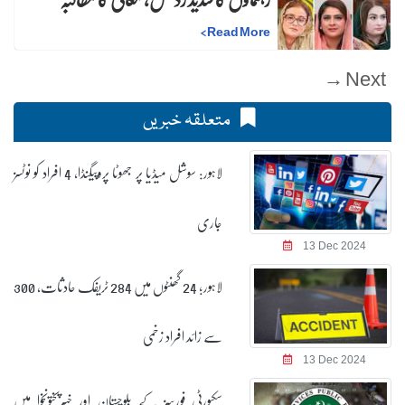
>
Read More
Next →
متعلقہ خبریں
لاہور: سوشل میڈیا پر جھوٹا پروپیگنڈا، 4 افراد کو نوٹسز
جاری
13 Dec 2024
لاہور؛ 24 گھنٹوں میں 284 ٹریفک حادثات، 300
سے زائد افراد زخمی
13 Dec 2024
سکیورٹی فورسز کے بلوچستان اور خیبرپختونخوا میں