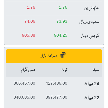
جاپانی ین
1.76
1.76
سعودی ریال
74.06
73.93
کویتی دینار
905.88
904.25
صرافہ بازار
سونا
تولہ
دس گرام
24 قیراط
366,457.00
427,436.00
22 قیراط
340,685.00
397,477.00