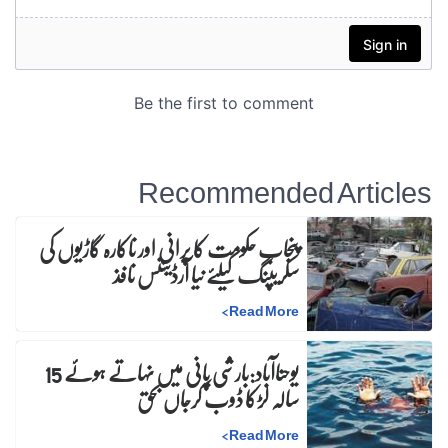
Recommended Articles
پنجاب حکومت کا پرانی اور ناکارہ گاڑیوں کی
سکریپنگ کیلئے نیا آرڈیننس نافذ
>
Read More
یوحناآباد:بارشی پانی میں نہاتے ہوئے 15
سالہ لڑکا ڈوب کرجاں بحق
>
Read More