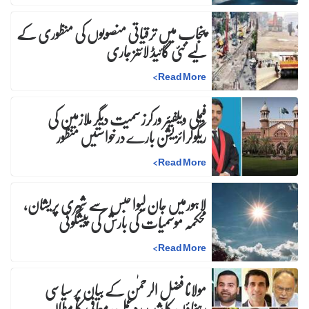
پنجاب میں ترقیاتی منصوبوں کی منظوری کے
لیے نئی گائیڈ لائنز جاری
>
Read More
فیملی ویلفیئر ورکرز سمیت دیگر ملازمین کی
ریگولرائزیشن بارے درخواستیں منظور
>
Read More
لاہورمیں جان لیوا حبس سے شہری پریشان،
محکمہ موسمیات کی بارش کی پیشگوئی
>
Read More
مولانا فضل الرحمٰن کے بیان پر سیاسی
رہنماؤں کا شدید ردعمل، معافی کا مطالبہ