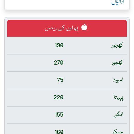
آرائیاں
پھلوں کے ریٹس
کھجور
190
کھجور
270
امرود
75
پپیتا
220
انگور
155
چیکو
160