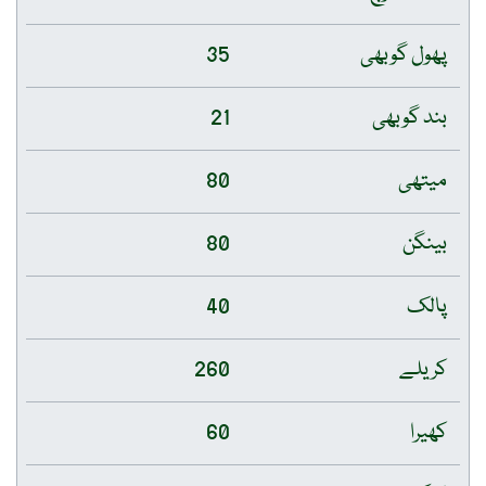
پھول گوبھی
35
بند گوبھی
21
میتھی
80
بینگن
80
پالک
40
کریلے
260
کھیرا
60