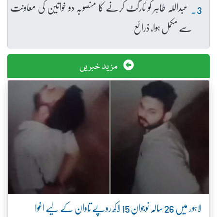
عبداللہ طاہر کو ٹارگٹ کرنے کا منصوبہ دو خواتین کی معاونت
سے مکمل ہوا، ذرائع
مزید خبریں
لاہور میں 26 سالہ نوجوان 15 لاکھ روپے تاوان کے لیے اغوا