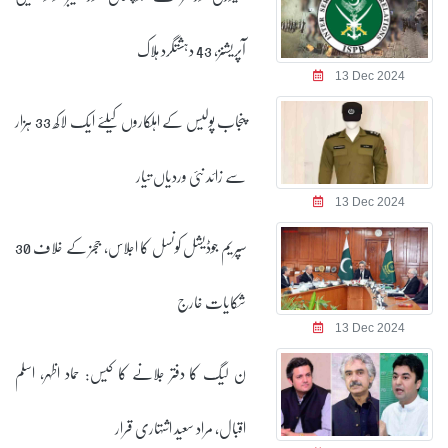
آپریشنز، 43 دہشتگرد ہلاک
13 Dec 2024
پنجاب پولیس کے اہلکاروں کیلئے ایک لاکھ 33 ہزار
سے زائد نئی وردیاں تیار
13 Dec 2024
سپریم جوڈیشل کونسل کا اجلاس، ججز کے خلاف 30
شکایات خارج
13 Dec 2024
ن لیگ کا دفتر جلانے کا کیس: حماد اظہر، اسلم
اقبال، مراد سعید اشتہاری قرار