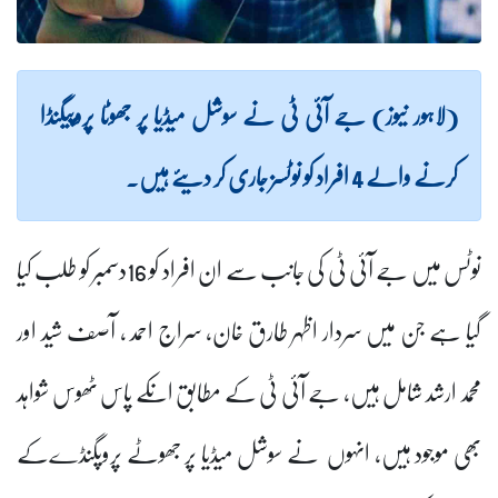
(لاہور نیوز) جے آئی ٹی نے سوشل میڈیا پر جھوٹا پروپیگنڈا
کرنے والے 4 افراد کو نوٹسز جاری کر دیئے ہیں۔
نوٹس میں جے آئی ٹی کی جانب سے ان افراد کو 16دسمبر کو طلب کیا
گیا ہے جن میں سردار اظہر طارق خان، سراج احمد ، آصف شید اور
محمد ارشد شامل ہیں، جے آئی ٹی کے مطابق انکے پاس ٹھوس شواہد
بھی موجود ہیں، انہوں نے سوشل میڈیا پر جھوٹے پروپگنڈےکے