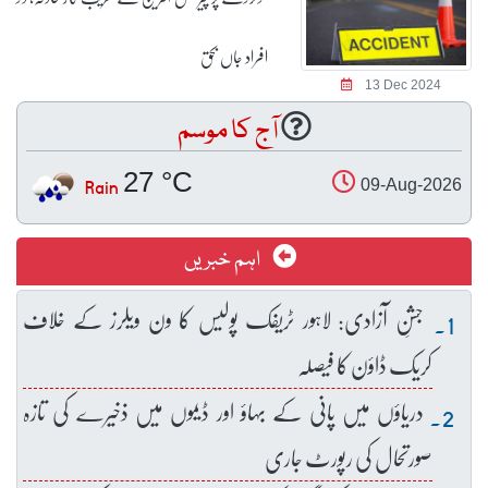
افراد جاں بحق
13 Dec 2024
آج کا موسم
27 °C
Rain
09-Aug-2026
اہم خبریں
جشنِ آزادی: لاہور ٹریفک پولیس کا ون ویلرز کے خلاف
کریک ڈاؤن کا فیصلہ
دریاؤں میں پانی کے بہاؤ اور ڈیموں میں ذخیرے کی تازہ
صورتحال کی رپورٹ جاری