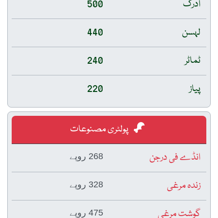
ادرک
500
لہسن
440
ٹماٹر
240
پیاز
220
پولٹری مصنوعات
انڈے فی درجن
268 روپے
زندہ مرغی
328 روپے
گوشت مرغی
475 روپے