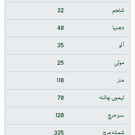
شلجم
32
دھنیا
40
آلو
35
مولی
25
مٹر
110
لیموں چائنہ
70
سبز مرچ
120
شملہ مرچ
335