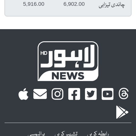
چاندی تیزابی
5,916.00
6,902.00
رابطہ کریں
تشہیر کریں
پرائیوسی