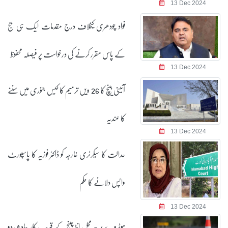
13 Dec 2024
فواد چودھری کیخلاف درج مقدمات ایک ہی جج
کے پاس مقرر کرنے کی درخواست پر فیصلہ محفوظ
13 Dec 2024
آئینی بینچ کا 26 ویں ترمیم کا کیس جنوری میں سننے
کا عندیہ
13 Dec 2024
عدالت کا سیکرٹری خارجہ کو ڈاکٹر فوزیہ کا پاسپورٹ
واپس دلانے کا حکم
13 Dec 2024
موٹروے پر پیر محل انٹرچینج کے قریب کار حادثہ، دو