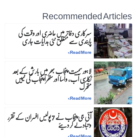
Recommended Articles
سرکاری دفاتر میں حاضری اور وقت کی
پابندی سے متعلق نئی ہدایات جاری
>
Read More
لاہور سمیت پنجاب بھر میں بارش کے بعد
نکاسی آب، واسا اور ستھرا پنجاب کی ٹیمیں
متحرک
>
Read More
آئی جی پنجاب نے 7 پولیس افسران کے تقرر
و تبادلے کر دیئے
>
Read More