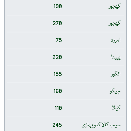
کھجور
190
کھجور
270
امرود
75
پپیتا
220
انگور
155
چیکو
160
کیلا
110
سیب کالا کلو پہاڑی
245