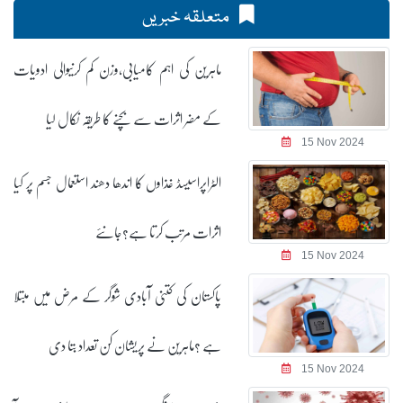
متعلقہ خبریں
ماہرین کی اہم کامیابی،وزن کم کرنیوالی ادویات
کے مضر اثرات سے بچنے کا طریقہ نکال لیا
15 Nov 2024
الٹراپراسیسڈ غذاوں کا اندھا دھند استعمال جسم پر کیا
اثرات مرتب کرتا ہے؟جانئے
15 Nov 2024
پاکستان کی کتنی آبادی شوگر کے مرض میں مبتلا
ہے ؟ماہرین نے پریشان کن تعداد بتا دی
15 Nov 2024