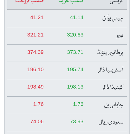
کرنسی
قیمتِ خرید
قیمتِ فروخت
چینی یوآن
41.21
41.14
یورو
321.21
320.63
برطانوی پاؤنڈ
374.39
373.71
آسٹریلیا ڈالر
196.10
195.74
کینیڈا ڈالر
198.49
198.13
جاپانی ین
1.76
1.76
سعودی ریال
74.06
73.93