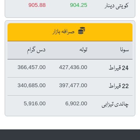
کویتی دینار
905.88
904.25
صرافہ بازار
سونا
تولہ
دس گرام
24 قیراط
366,457.00
427,436.00
22 قیراط
340,685.00
397,477.00
چاندی تیزابی
5,916.00
6,902.00