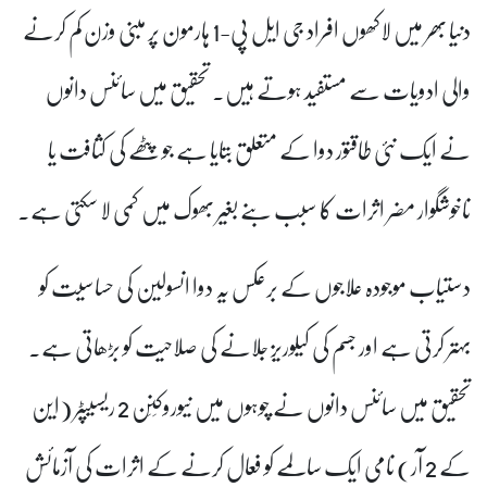
دنیا بھر میں لاکھوں افراد جی ایل پی-1 ہارمون پر مبنی وزن کم کرنے
والی ادویات سے مستفید ہوتے ہیں۔ تحقیق میں سائنس دانوں
نے ایک نئی طاقتور دوا کے متعلق بتایا ہے جو پٹھے کی کثافت یا
ناخوشگوار مضر اثرات کا سبب بنے بغیر بھوک میں کمی لا سکتی ہے۔
دستیاب موجودہ علاجوں کے برعکس یہ دوا انسولین کی حساسیت کو
بہتر کرتی ہے اور جسم کی کیلوریز جلانے کی صلاحیت کو بڑھاتی ہے۔
تحقیق میں سائنس دانوں نے چوہوں میں نیوروکِنِن 2 ریسیپٹر (این
کے 2 آر) نامی ایک سالمے کو فعال کرنے کے اثرات کی آزمائش