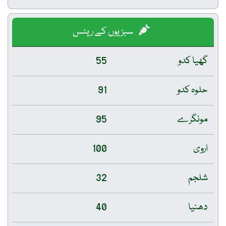
سبزیوں کے ریٹس
گھیا کدو
55
حلوہ کدو
91
مونگرے
95
اروی
100
شلجم
32
دھنیا
40