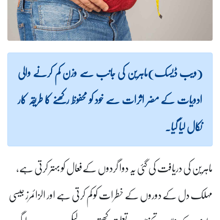
(ویب ڈیسک)ماہرین کی جانب سے وزن کم کرنے والی
ادویات کے مضر اثرات سے خود کو محفوظ رکھنے کا طریقہ کار
نکال لیا گیا۔
ماہرین کی دریافت کی گئی
یہ دوا گردوں کےفعال کو بہتر کرتی ہے،
مہلک دل کے دوروں کے خطرات کو کم کرتی ہے اور الزائمرز جیسی