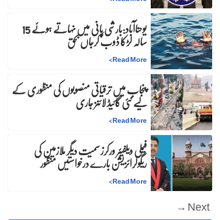
یوحناآباد:بارشی پانی میں نہاتے ہوئے 15
سالہ لڑکا ڈوب کرجاں بحق
>
Read More
پنجاب میں ترقیاتی منصوبوں کی منظوری کے
لیے نئی گائیڈ لائنز جاری
>
Read More
فیملی ویلفیئر ورکرز سمیت دیگر ملازمین کی
ریگولرائزیشن بارے درخواستیں منظور
>
Read More
Next →