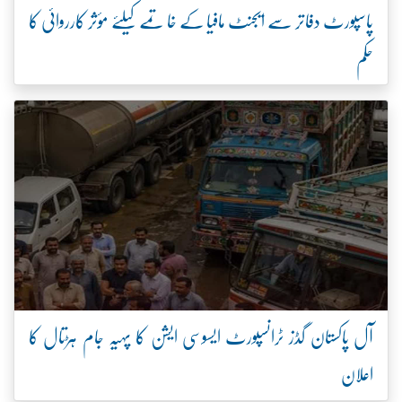
پاسپورٹ دفاتر سے ایجنٹ مافیا کے خاتمے کیلئے مؤثر کارروائی کا
حکم
آل پاکستان گڈز ٹرانسپورٹ ایسوسی ایشن کا پہیہ جام ہڑتال کا
اعلان