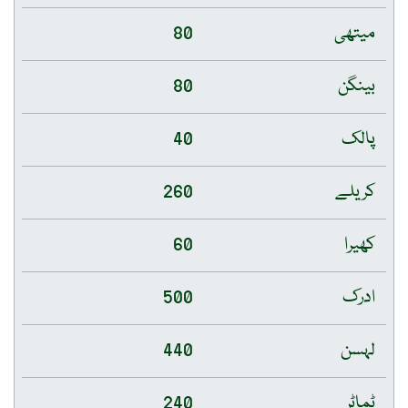
میتھی
80
بینگن
80
پالک
40
کریلے
260
کھیرا
60
ادرک
500
لہسن
440
ٹماٹر
240