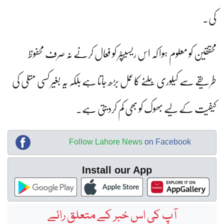
کی۔
محققین کو معلوم ہوا کہ اس ریسیپٹر کو فعال کرنے نہ صرف محفوظ
طریقے سے کیلوری جلنے کاعمل بڑھ جاتا ہے بلکہ یہ بغیر کسی متلی کی
کیفیت کے لیے بھوک کو بھی کم کردیتی ہے۔
Follow Lahore News
on Facebook
Install our App
آپ کی اس خبر کے متعلق رائے