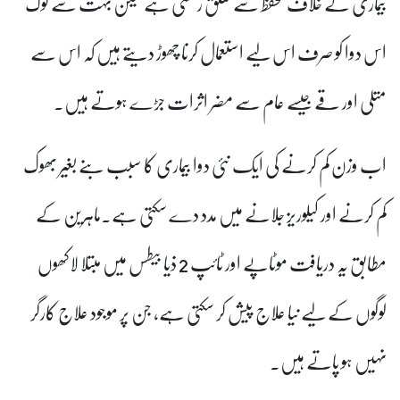
بیماری کے خلاف تحفظ سے تعلق رکھتی ہے لیکن بہت سے لوگ
اس دوا کو صرف اس لیے استعمال کرنا چھوڑ دیتے ہیں کہ اس سے
متلی اور قے جیسے عام سے مضر اثرات جڑے ہوتے ہیں۔
اب وزن کم کرنے کی ایک نئی دوا بیماری کا سبب بنے بغیر بھوک
کم کرنے اور کیلوریز جلانے میں مدد دے سکتی ہے۔ماہرین کے
مطابق یہ دریافت موٹاپے اور ٹائپ 2 ذیا بیطس میں مبتلا لاکھوں
لوگوں کے لیے نیا علاج پیش کر سکتی ہے، جن پر موجود علاج کارگر
نہیں ہو پاتے ہیں۔