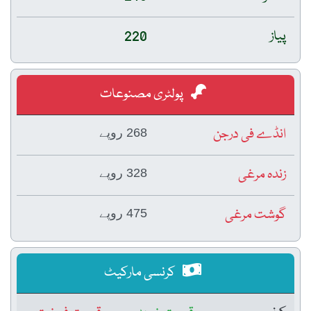
پیاز
220
پولٹری مصنوعات
انڈے فی درجن
268 روپے
زندہ مرغی
328 روپے
گوشت مرغی
475 روپے
کرنسی مارکیٹ