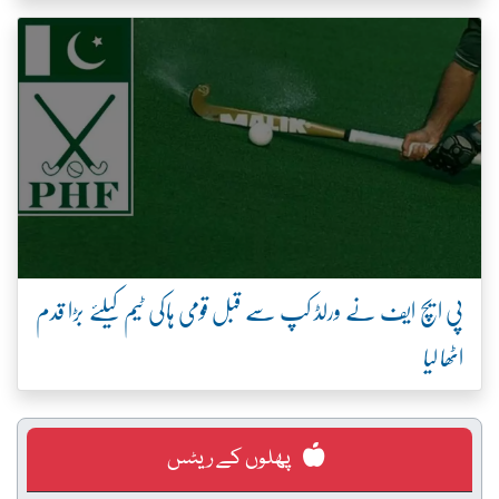
پی ایچ ایف نے ورلڈ کپ سے قبل قومی ہاکی ٹیم کیلئے بڑا قدم
اٹھا لیا
پھلوں کے ریٹس