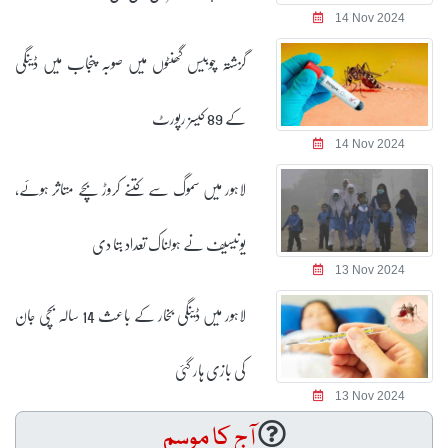
14 Nov 2024
گزشتہ چوبیس گھنٹوں میں صوبہ پنجاب میں ڈینگی
کے 89 کیسز رپورٹ
14 Nov 2024
لاہور میں سموگ سے کتنے کروڑ بچے متاثر ہوئے،
یونیسیف نے ہولناک تعداد بتا دی
13 Nov 2024
لاہور میں ڈینگی بخار کے باعث 14 سالہ بچی جان
کی بازی ہار گئی
13 Nov 2024
آج کا موسم