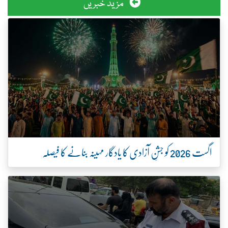
مزید خبریں
اگست 2026 کو جشنِ آزادی کا یادگار مہینہ بنانے کا فیصلہ