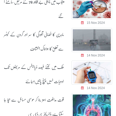
پنجاب میں ڈینگی بے قابو، 78 نئے مریض سامنے آ
گئے
15 Nov 2024
ماہرین کا فضائی آلودگی کا سر اور گردن کے کینسر
سے تعلق کا ہولناک انکشاف
14 Nov 2024
ملک میں کتنے فیصد ذیابیطس کے مریضوں تک
ادویات نہیں پہنچ پاتیں؟جانئے
14 Nov 2024
قوت مدافعت بہتر بنا کر موسمی مسائل سے بچا جا
سکتا ہے، ڈائریکٹر سی ڈی سی