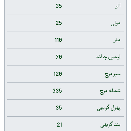
آلو
35
مولی
25
مٹر
110
لیموں چائنہ
70
سبز مرچ
120
شملہ مرچ
335
پھول گوبھی
35
بند گوبھی
21