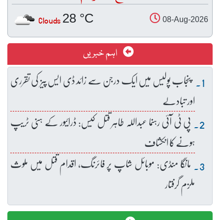
28 °C
Clouds
08-Aug-2026
اہم خبریں
پنجاب پولیس میں ایک درجن سے زائد ڈی ایس پیز کی تقرری
اور تبادلے
پی ٹی آئی رہنما عبداللہ طاہر قتل کیس: ڈرائیور کے ہنی ٹریپ
ہونے کا انکشاف
مانگا منڈی: موبائل شاپ پر فائرنگ، اقدام قتل میں ملوث
ملزم گرفتار