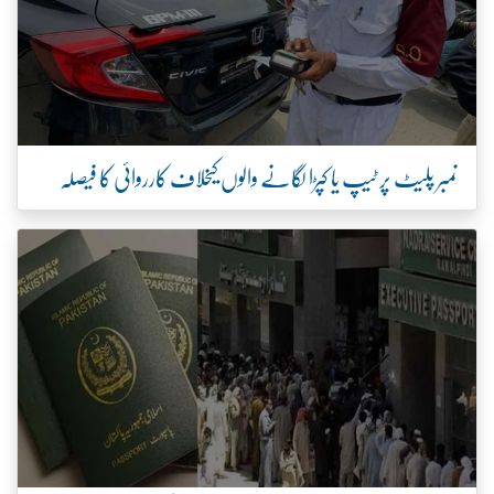
نمبر پلیٹ پر ٹیپ یا کپڑا لگانے والوں کیخلاف کارروائی کا فیصلہ