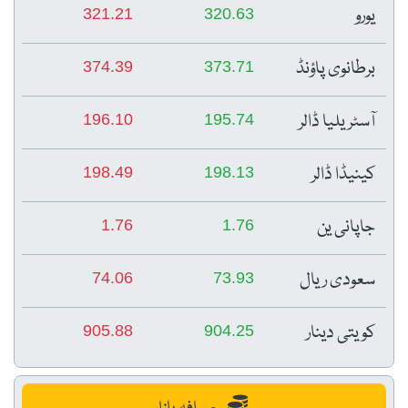
یورو
321.21
320.63
برطانوی پاؤنڈ
374.39
373.71
آسٹریلیا ڈالر
196.10
195.74
کینیڈا ڈالر
198.49
198.13
جاپانی ین
1.76
1.76
سعودی ریال
74.06
73.93
کویتی دینار
905.88
904.25