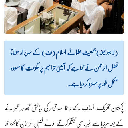
(لاہور نیوز)جمعیت علمائے اسلام (ف) کے سربراہ مولانا
فضل الرحمن نے کہا ہے کہ آئینی ترامیم پر حکومت کا مسودہ
مکمل طور پر مسترد کر دیا ہے۔
پاکستان تحریک انصاف کے رہنما اسد قیصر کی رہائش گاہ ہر ظہرانے
کے بعد میڈیا سے غیر رسمی گفتگو کرتے ہوئے فضل الرحمان کا کہنا تھا