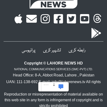
رابطہ کریں
تشہیر کریں
پرائیوسی
Copyright © LAHORE NEWS HD
NATIONAL COMMUNICATIONS SERVICES (SMC-PVT) LTD.
Head Office: 8-A, Abbot Road, Lahore , Pakistan
UAN: 111-138-692 E-mail: info@lahorenews.tv All rights
reserved.
Reproduction or misrepresentation of material available on
this web site in any form is infringement of copyright and is
strictly prohibited