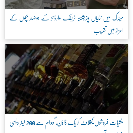
میٹرک میں نمایاں پوزیشنز: ٹریفک وارڈنز کے ہونہار بچوں کے
اعزاز میں تقریب
منشیات فروشوں کیخلاف کریک ڈاؤن، گودام سے 200 لیٹر دیسی