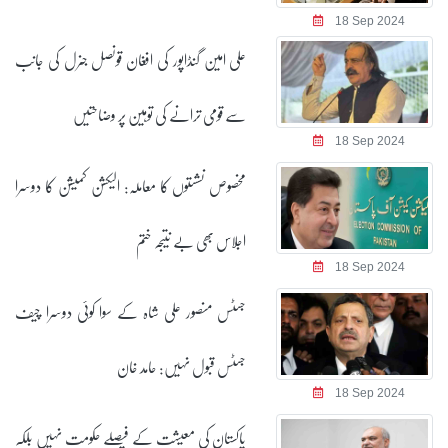
18 Sep 2024
علی امین گنڈاپور کی افغان قونصل جنرل کی جانب
سے قومی ترانے کی توہین پر وضاحتیں
18 Sep 2024
مخصوص نشستوں کا معاملہ: الیکشن کمیشن کا دوسرا
اجلاس بھی بے نتیجہ ختم
18 Sep 2024
جسٹس منصور علی شاہ کے سوا کوئی دوسرا چیف
جسٹس قبول نہیں: حامد خان
18 Sep 2024
پاکستان کی معیشت کے فیصلے حکومت نہیں بلکہ