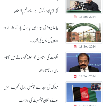
آئی ایم ایف کرتی ہے، حافظ نعیم الرحمان
18 Sep 2024
چائلڈ پروٹیکشن بیورو میں پرورش پانے والے دو
جوڑوں کی نکاح کی تقریب
18 Sep 2024
حکومت کی مشاورتی ٹیم مولانا کو منانے میں ناکام
رہی : رانا ثناء اللہ
18 Sep 2024
میوزک کی وجہ سے قونصل جنرل کھڑے نہیں
ہوئے: افغان قونصلیٹ کی وضاحت