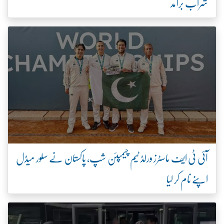
شراب برآمد
آئی ٹی ایف ماسٹرز ورلڈ ٹیم چیمپئن شپ، پاکستان نے سلور میڈل
اپنے نام کر لیا