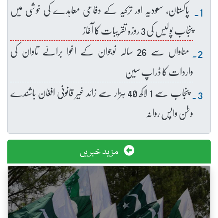
پاکستان، سعودیہ اور ترکیہ کے دفاعی معاہدے کی خوشی میں
پنجاب پولیس کی 3 روزہ تقریبات کا آغاز
مناواں سے 26 سالہ نوجوان کے اغوا برائے تاوان کی
واردات کا ڈراپ سین
پنجاب سے 1 لاکھ 40 ہزار سے زائد غیر قانونی افغان باشندے
وطن واپس روانہ
مزید خبریں