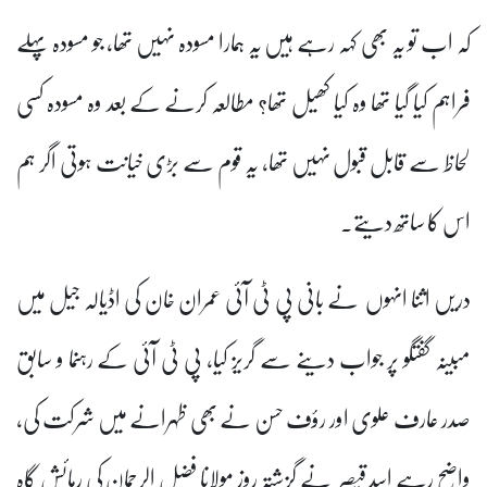
کہ اب تو یہ بھی کہہ رہے ہیں یہ ہمارا مسودہ نہیں تھا، جو مسودہ پہلے
فراہم کیا گیا تھا وہ کیا کھیل تھا؟ مطالعہ کرنے کے بعد وہ مسودہ کسی
لحاظ سے قابل قبول نہیں تھا، یہ قوم سے بڑی خیانت ہوتی اگر ہم
اس کا ساتھ دیتے۔
دریں اثنا انہوں نے بانی پی ٹی آئی عمران خان کی اڈیالہ جیل میں
مبینہ گفتگو پر جواب دینے سے گریز کیا، پی ٹی آئی کے رہنما و سابق
صدر عارف علوی اور رؤف حسن نے بھی ظہرانے میں شرکت کی،
واضح رہے اسد قیصر نے گزشتہ روز مولانا فضل الرحمان کی رہائش گاہ