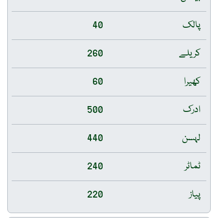
پالک
40
کریلے
260
کھیرا
60
ادرک
500
لہسن
440
ٹماٹر
240
پیاز
220