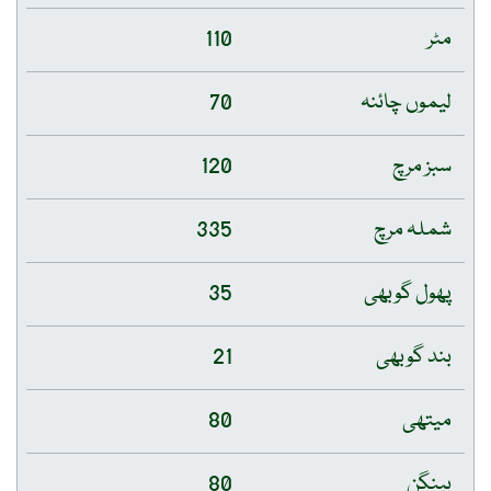
مٹر
110
لیموں چائنہ
70
سبز مرچ
120
شملہ مرچ
335
پھول گوبھی
35
بند گوبھی
21
میتھی
80
بینگن
80