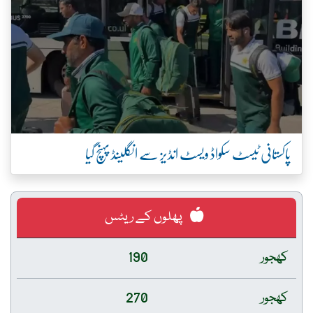
پاکستانی ٹیسٹ سکواڈ ویسٹ انڈیز سے انگلینڈ پہنچ گیا
پھلوں کے ریٹس
کھجور
190
کھجور
270