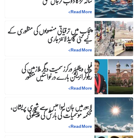
سالہ لڑکا ڈوب کرجاں بحق
>
Read More
پنجاب میں ترقیاتی منصوبوں کی منظوری کے
لیے نئی گائیڈ لائنز جاری
>
Read More
فیملی ویلفیئر ورکرز سمیت دیگر ملازمین کی
ریگولرائزیشن بارے درخواستیں منظور
>
Read More
لاہورمیں جان لیوا حبس سے شہری پریشان،
محکمہ موسمیات کی بارش کی پیشگوئی
>
Read More