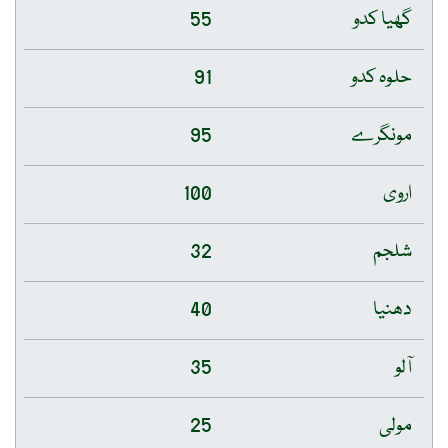
گھیا کدو
55
حلوہ کدو
91
مونگرے
95
اروی
100
شلجم
32
دھنیا
40
آلو
35
مولی
25