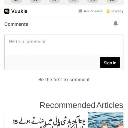
Recommended Articles
یوحناآباد:بارشی پانی میں نہاتے ہوئے 15