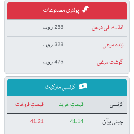
پولٹری مصنوعات
انڈے فی درجن
268 روپے
زندہ مرغی
328 روپے
گوشت مرغی
475 روپے
کرنسی مارکیٹ
کرنسی
قیمتِ خرید
قیمتِ فروخت
چینی یوآن
41.21
41.14