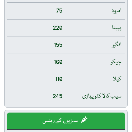
امرود
75
پپیتا
220
انگور
155
چیکو
160
کیلا
110
سیب کالا کلو پہاڑی
245
سبزیوں کے ریٹس