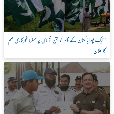
’’ایک پودا پاکستان کے نام‘‘، جشنِ آزادی پر منفرد شجرکاری مہم
کا اعلان