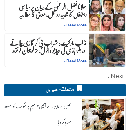
مولانا فضل الرحمٰن کے بیان پر سیاسی
رہنماؤں کا شدید ردعمل، معافی کا مطالبہ
>
Read More
غالب مارکیٹ: شراب پی کر گاڑی چلانے
اور ہلڑ بازی کی ویڈیو وائرل، 2 نوجوان گرفتار
>
Read More
Next →
متعلقہ خبریں
فضل الرحمان نے آئینی ترامیم پر حکومت کا مسودہ
مسترد کر دیا