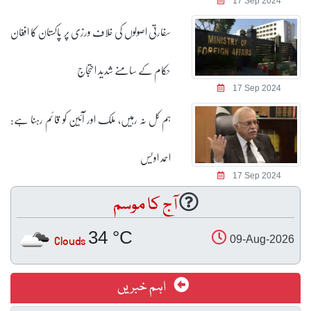
17 Sep 2024
سفارتی اصولوں کی خلاف ورزی پر پاکستان کا افغان
حکام کے سامنے شدید احتجاج
17 Sep 2024
ہم کل نہ رہیں، ملک اور آئین کو قائم رہنا ہے:
احمد اویس
17 Sep 2024
آج کا موسم
34 °C
Clouds
09-Aug-2026
اہم خبریں