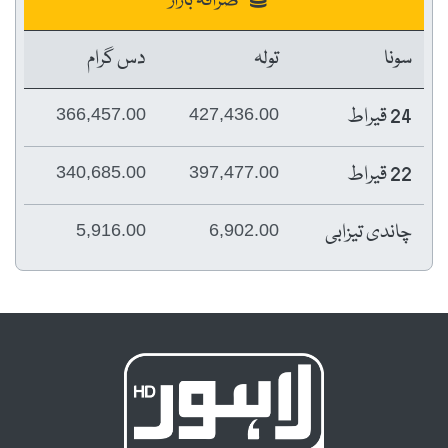
صرافہ بازار
سونا
تولہ
دس گرام
24 قیراط
366,457.00
427,436.00
22 قیراط
340,685.00
397,477.00
چاندی تیزابی
5,916.00
6,902.00