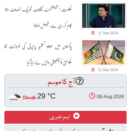
حکومت اسٹیبلشمنٹ کیخلاف تحریک انصاف والا
کام کررہی ہے: فیصل واوڈا
11 Sep 2024
پاکستان میں موجود کشمیر پراپرٹی کی فروخت کا
حکومتی نوٹیفکیشن واپس لے لیا گیا
11 Sep 2024
آج کا موسم
29 °C
Clouds
08-Aug-2026
اہم خبریں