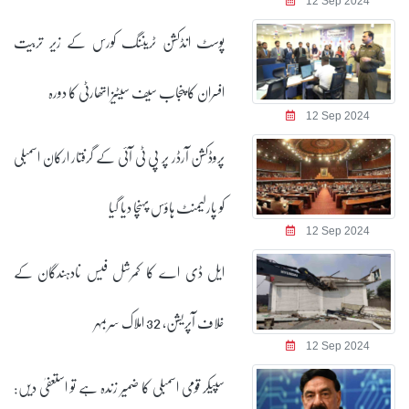
12 Sep 2024
پوسٹ انڈکشن ٹریننگ کورس کے زیر تربیت
افسران کا پنجاب سیف سیٹیز اتھارٹی کا دورہ
12 Sep 2024
پروڈکشن آرڈر پر پی ٹی آئی کے گرفتار ارکان اسمبلی
کو پارلیمنٹ ہاؤس پہنچا دیا گیا
12 Sep 2024
ایل ڈی اے کا کمرشل فیس نادہندگان کے
خلاف آپریشن، 32 املاک سربمہر
12 Sep 2024
سپیکر قومی اسمبلی کا ضمیر زندہ ہے تو استعفیٰ دیں: