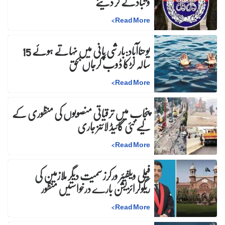
و تبادلے کر دیئے
>
Read More
یوحناآباد:بارشی پانی میں نہاتے ہوئے 15
سالہ لڑکا ڈوب کرجاں بحق
>
Read More
پنجاب میں ترقیاتی منصوبوں کی منظوری کے
لیے نئی گائیڈ لائنز جاری
>
Read More
فیملی ویلفیئر ورکرز سمیت دیگر ملازمین کی
ریگولرائزیشن بارے درخواستیں منظور
>
Read More