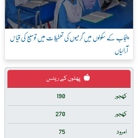
پنجاب کے سکولوں میں گرمیوں کی تعطیلات میں توسیع کی قیاس
آرائیاں
پھلوں کے ریٹس
کھجور
190
کھجور
270
امرود
75