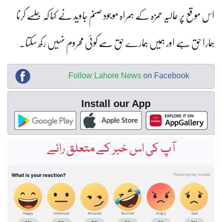
اس موقع پر عالیہ حمزہ کے ہمراہ موجود صنم جاوید نے کہا کہ جلسے کرنا
ہمارا حق ہے اور ہمیں ہمارے حق سے کوئی محروم نہیں رکھ سکتا۔
Follow Lahore News
on Facebook
Install our App
آپ کی اس خبر کے متعلق رائے