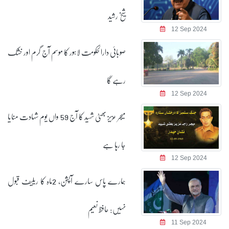
شیخ رشید
12 Sep 2024
صوبائی دارالحکومت لاہور کا موسم آج گرم اور خشک
رہے گا
12 Sep 2024
میجر عزیز بھٹی شہید کا آج 59 واں یوم شہادت منایا
جا رہا ہے
12 Sep 2024
ہمارے پاس سارے آپشن، 2ماہ کا ریلیف قبول
نہیں: حافظ نعیم
11 Sep 2024