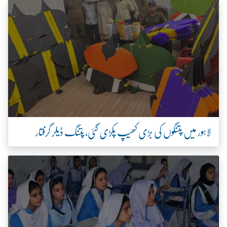
لاہور میں پتنگوں کی بڑی کھیپ پکڑی گئی، پتنگ ڈیلر گرفتار