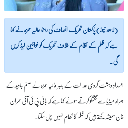
(لاہور نیوز) پاکستان تحریک انصاف کی رہنما عالیہ حمزہ نے کہا
ہے کہ ظلم کے نظام کے خلاف تحریک کو خواتین لیڈ کریں
گی۔
انسدادِ دہشت گردی عدالت کے باہر عالیہ حمزہ نے صنم جاوید کے
ہمراہ میڈیا سے گفتگو کرتے ہوئے کہا ہے کہ بانی پی ٹی آئی عمران
خان ہمیشہ کہتے ہیں کہ ظلم کا نظام نہیں چل سکتا۔