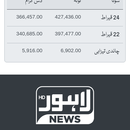
سونا
تولہ
دس گرام
24 قیراط
366,457.00
427,436.00
22 قیراط
340,685.00
397,477.00
چاندی تیزابی
5,916.00
6,902.00