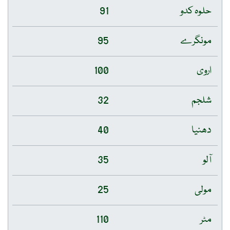
حلوہ کدو
91
مونگرے
95
اروی
100
شلجم
32
دھنیا
40
آلو
35
مولی
25
مٹر
110