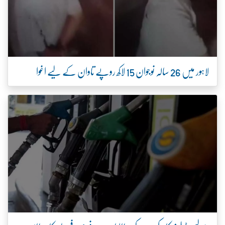
لاہور میں 26 سالہ نوجوان 15 لاکھ روپے تاوان کے لیے اغوا