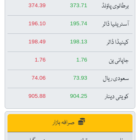
برطانوی پاؤنڈ
374.39
373.71
آسٹریلیا ڈالر
196.10
195.74
کینیڈا ڈالر
198.49
198.13
جاپانی ین
1.76
1.76
سعودی ریال
74.06
73.93
کویتی دینار
905.88
904.25
صرافہ بازار