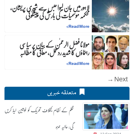
لاہورمیں جان لیوا حبس سے شہری پریشان،
محکمہ موسمیات کی بارش کی پیشگوئی
>
Read More
مولانا فضل الرحمٰن کے بیان پر سیاسی
رہنماؤں کا شدید ردعمل، معافی کا مطالبہ
>
Read More
Next →
متعلقہ خبریں
ظلم کے نظام کیخلاف تحریک کو خواتین لیڈ کریں
گی: عالیہ حمزہ