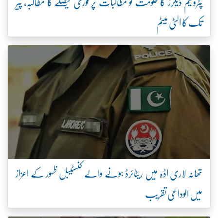
پٹرولیم ڈیلرز کا حکومت کو مطالبات پر فوری فیصلے کا مطالبہ، پیر
تک کا الٹی میٹم
تھانہ لاری اڈہ میں ریٹائرڈ ہونے والے کنسٹیبل ظہور کے اعزاز
میں الوداعی تقریب