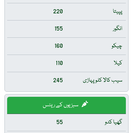
پپیتا
220
انگور
155
چیکو
160
کیلا
110
سیب کالا کلو پہاڑی
245
سبزیوں کے ریٹس
گھیا کدو
55