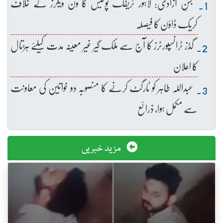
جشنِ آزادی: لاہور ٹریفک پولیس کا ون ویلرز کے خلاف
کریک ڈاؤن کا فیصلہ
گڈز ٹرانسپورٹرز کا آج سے ملک گیر غیر معینہ مدت کیلئے ہڑتال
کا اعلان
عبداللہ طاہر کو ٹارگٹ کرنے کا منصوبہ دو خواتین کی معاونت
سے مکمل ہوا، ذرائع
مزید خبریں