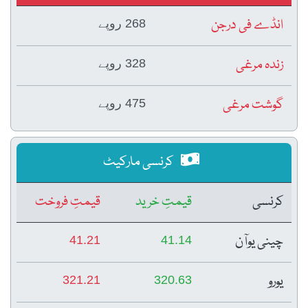
انڈے فی درجن
268 روپے
زندہ مرغی
328 روپے
گوشت مرغی
475 روپے
کرنسی مارکیٹ
کرنسی
قیمتِ خرید
قیمتِ فروخت
چینی یوآن
41.21
41.14
یورو
321.21
320.63