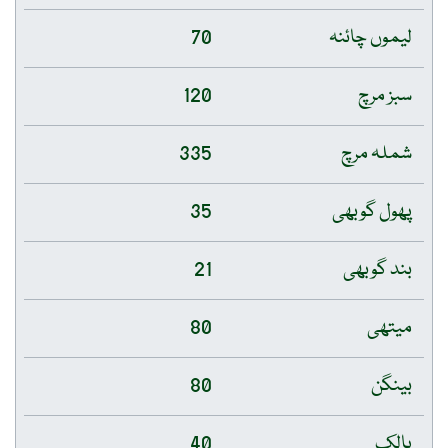
لیموں چائنہ
70
سبز مرچ
120
شملہ مرچ
335
پھول گوبھی
35
بند گوبھی
21
میتھی
80
بینگن
80
پالک
40