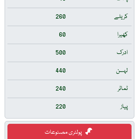
کریلے
260
کھیرا
60
ادرک
500
لہسن
440
ٹماٹر
240
پیاز
220
پولٹری مصنوعات