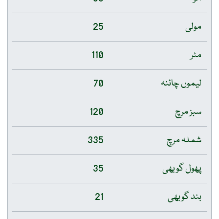
مولی
25
مٹر
110
لیموں چائنہ
70
سبز مرچ
120
شملہ مرچ
335
پھول گوبھی
35
بند گوبھی
21