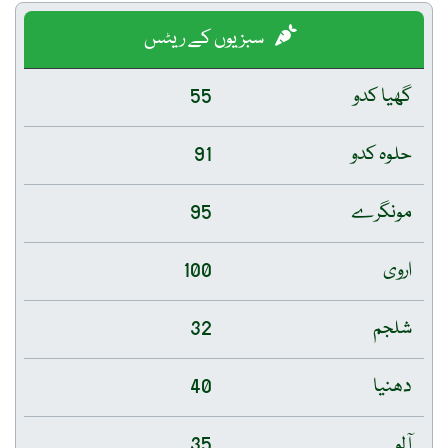
سبزیوں کے ریٹس
گھیا کدو
55
حلوہ کدو
91
مونگرے
95
اروی
100
شلجم
32
دھنیا
40
آلو
35