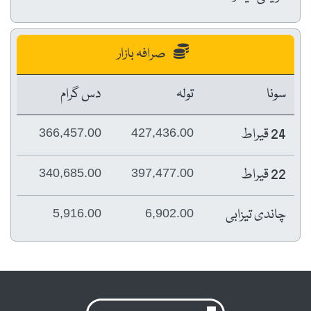
صرافہ بازار
سونا
تولہ
دس گرام
24 قیراط
366,457.00
427,436.00
22 قیراط
340,685.00
397,477.00
چاندی تیزابی
5,916.00
6,902.00