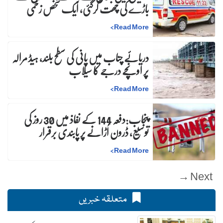
باڑے کی چھت گرگئی، ایک شخص زخمی
>
Read More
دریائے چناب میں پانی کی سطح بلند، ہیڈ مرالہ
پر اونچے درجے کا سیلاب
>
Read More
پنجاب:دفعہ 144 کے نفاذ میں 30 روز کی
توسیع، ڈرون اُڑانے پر پابندی برقرار
>
Read More
Next →
متعلقہ خبریں