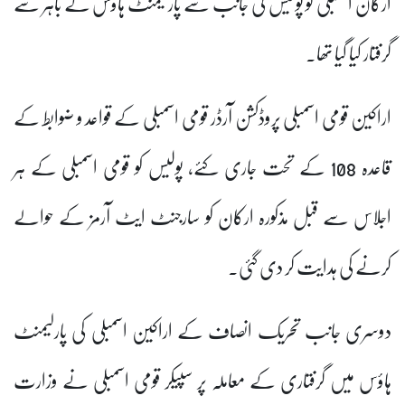
ارکان اسمبلی کو پولیس کی جانب سے پارلیمنٹ ہاؤس کے باہر سے
گرفتار کیا گیا تھا۔
اراکین قومی اسمبلی پروڈکشن آرڈر قومی اسمبلی کے قواعد و ضوابط کے
قاعدہ 108 کے تحت جاری کئے، پولیس کو قومی اسمبلی کے ہر
اجلاس سے قبل مذکورہ ارکان کو سارجنٹ ایٹ آرمز کے حوالے
کرنے کی ہدایت کر دی گئی۔
دوسری جانب تحریک انصاف کے اراکین اسمبلی کی پارلیمنٹ
ہاؤس میں گرفتاری کے معاملہ پر سپیکر قومی اسمبلی نے وزارت