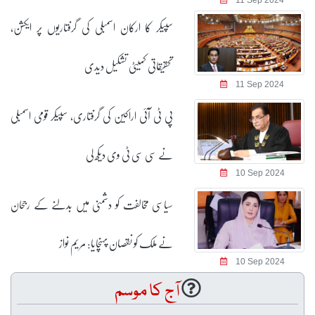
11 Sep 2024
سپیکر کا ارکان اسمبلی کی گرفتاریوں پر ایکشن،
تحقیقاتی کمیٹی تشکیل دیدی
11 Sep 2024
پی ٹی آئی اراکین کی گرفتاری، سپیکر قومی اسمبلی
نے سی سی ٹی وی دیکھ لی
10 Sep 2024
سیاسی مخالفت کو دشمنی میں بدلنے کے رجحان
نے ملک کو نقصان پہنچایا: مریم نواز
10 Sep 2024
آج کا موسم