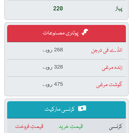
پیاز
220
پولٹری مصنوعات
انڈے فی درجن
268 روپے
زندہ مرغی
328 روپے
گوشت مرغی
475 روپے
کرنسی مارکیٹ
کرنسی
قیمتِ خرید
قیمتِ فروخت