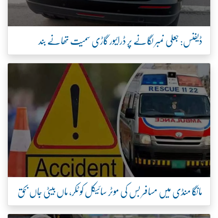
ڈیفنس: جعلی نمبر لگانے پر ڈرائیور گاڑی سمیت تھانے بند
مانگا منڈی میں مسافر بس کی موٹر سائیکل کو ٹکر، ماں بیٹی جاں بحق