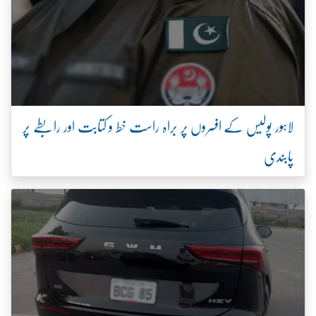
لاہور پولیس کے افسروں پر براہ راست خط و کتابت اور رابطے پر
پابندی