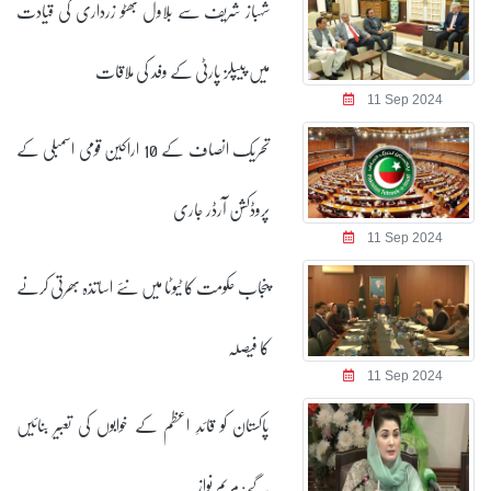
شہباز شریف سے بلاول بھٹو زرداری کی قیادت
میں پیپلز پارٹی کے وفد کی ملاقات
11 Sep 2024
تحریک انصاف کے 10 اراکین قومی اسمبلی کے
پروڈکشن آرڈر جاری
11 Sep 2024
پنجاب حکومت کا ٹیوٹا میں نئے اساتذہ بھرتی کرنے
کا فیصلہ
11 Sep 2024
پاکستان کو قائدِ اعظم کے خوابوں کی تعبیر بنائیں
گے: مریم نواز