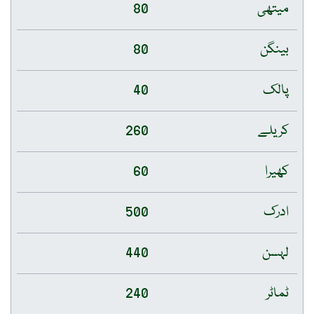
میتھی
80
بینگن
80
پالک
40
کریلے
260
کھیرا
60
ادرک
500
لہسن
440
ٹماٹر
240