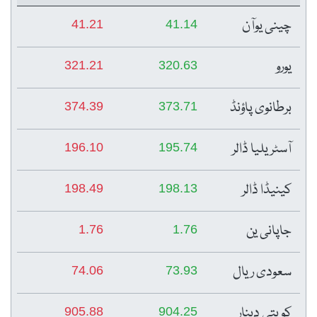
چینی یوآن
41.21
41.14
یورو
321.21
320.63
برطانوی پاؤنڈ
374.39
373.71
آسٹریلیا ڈالر
196.10
195.74
کینیڈا ڈالر
198.49
198.13
جاپانی ین
1.76
1.76
سعودی ریال
74.06
73.93
کویتی دینار
905.88
904.25