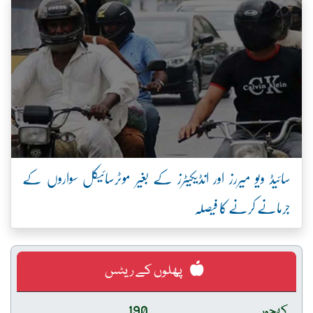
سائیڈ ویو میررز اور انڈیکیٹرز کے بغیر موٹرسائیکل سواروں کے
جرمانے کرنے کا فیصلہ
پھلوں کے ریٹس
کھجور
190