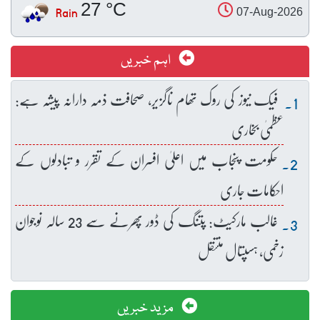
27 °C
Rain
07-Aug-2026
اہم خبریں
فیک نیوز کی روک تھام ناگزیر، صحافت ذمہ دارانہ پیشہ ہے:
عظمیٰ بخاری
حکومت پنجاب میں اعلیٰ افسران کے تقرر و تبادلوں کے
احکامات جاری
غالب مارکیٹ: پتنگ کی ڈور پھرنے سے 23 سالہ نوجوان
زخمی، ہسپتال منتقل
مزید خبریں