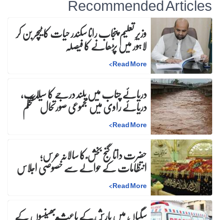
Recommended Articles
وزیرِ تعلیم پنجاب رانا سکندر حیات کا ٹیچر بن کر
لاہور میں پڑھانے کا فیصلہ
>
Read More
دریائے چناب میں بلند درجے کا سیلاب،
دریائے راوی میں مجموعی صورتحال مستحکم
>
Read More
حضرت داتا گنج بخش ؒ کا سالانہ عرس;
انتظامات کے حوالے سے خصوصی اجلاس
>
Read More
سگیاں میں بارش کے باعث بھینسوں کے