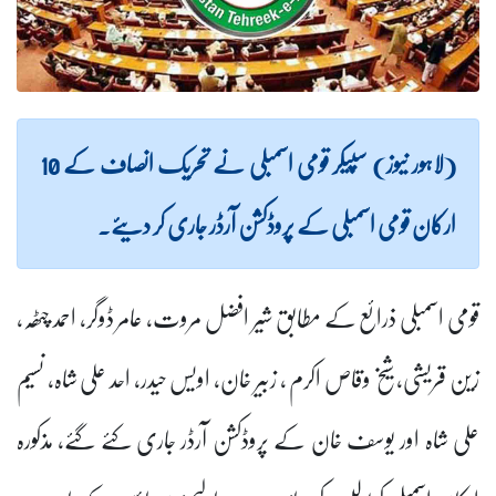
(لاہور نیوز) سپیکر قومی اسمبلی نے تحریک انصاف کے 10
ارکان قومی اسمبلی کے پروڈکشن آرڈر جاری کر دیئے۔
قومی اسمبلی ذرائع کے مطابق شیر افضل مروت، عامر ڈوگر، احمد چٹھہ،
زین قریشی، شیخ وقاص اکرم ، زبیر خان، اویس حیدر، احد علی شاہ، نسیم
علی شاہ اور یوسف خان کے پروڈکشن آرڈر جاری کئے گئے، مذکورہ