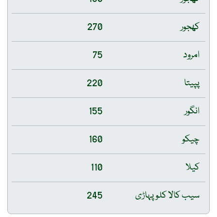
کھجور
270
امرود
75
پپیتا
220
انگور
155
چیکو
160
کیلا
110
سیب کالا کلو پہاڑی
245