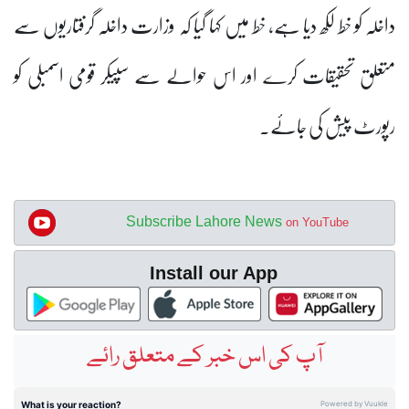
داخلہ کو خط لکھ دیا ہے، خط میں کہا گیا کہ وزارت داخلہ گرفتاریوں سے
متعلق تحقیقات کرے اور اس حوالے سے سپیکر قومی اسمبلی کو
رپورٹ پیش کی جائے۔
Subscribe Lahore News
on YouTube
Install our App
آپ کی اس خبر کے متعلق رائے