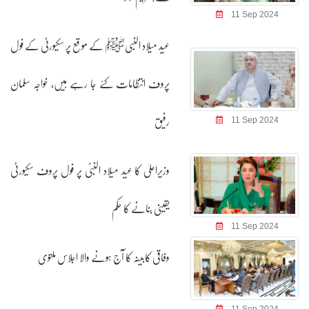
11 Sep 2024
عید میلاد النبیﷺ کے موقع پر سکیورٹی کے فول
پروف انتظامات کئے جا رہے ہیں، خواجہ سلمان
رفیق
11 Sep 2024
وزیراعلیٰ کا عید میلاد النبیؐ پر فول پروف سکیورٹی
یقینی بنانے کا حکم
11 Sep 2024
وفاقی کابینہ کا آج ہونے والا اجلاس ملتوی