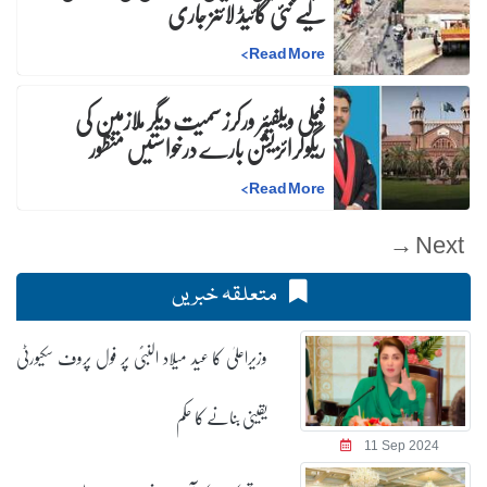
لیے نئی گائیڈ لائنز جاری
>
Read More
فیملی ویلفیئر ورکرز سمیت دیگر ملازمین کی
ریگولرائزیشن بارے درخواستیں منظور
>
Read More
Next →
متعلقہ خبریں
وزیراعلیٰ کا عید میلاد النبیؐ پر فول پروف سکیورٹی
یقینی بنانے کا حکم
11 Sep 2024