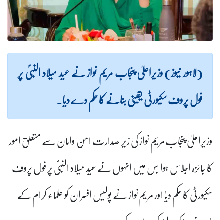
(لاہور نیوز) وزیراعلیٰ پنجاب مریم نواز نے عید میلاد النبیؐ پر
فول پروف سکیورٹی یقینی بنانے کا حکم دے دیا۔
وزیراعلیٰ پنجاب مریم نواز کی زیر صدارت امن وامان سے متعلق امور
کا جائزہ اجلاس ہوا جس میں انہوں نے عید میلاد النبیؐ پر فول پروف
سکیورٹی کا حکم دیا اور مریم نواز نے پولیس افسران کو علماء کرام کے