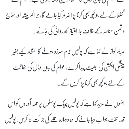
تحفظ کے لئے جو کچھ بھی کرنا پڑا ضرور کیا جائے گا، جرائم پیشہ اور سماج
دشمن عناصر کے خلاف بلا امتیاز کارروائی کی جائے۔
مریم نواز نے کہا ہے کہ پولیس جرم سرزد ہونے کا انتظار کیے بغیر
پیشگی ایکشن کی اہلیت پیدا کرے، عوام کی جان ومال کی حفاظت
کے لئے جو کچھ بھی کرنا پڑا کریں گے۔
انہوں نے مزید کہا ہے کہ پولیس چیک پوسٹوں پر حملہ آوروں کو اس
قدر سخت جواب دیا جائے کہ وہ دوبارہ حملے کی جرأت نہ کریں، پولیس