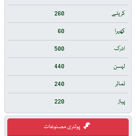
کریلے
260
کھیرا
60
ادرک
500
لہسن
440
ٹماٹر
240
پیاز
220
پولٹری مصنوعات