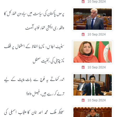
10 Sep 2024
پرسوں پاکستان کی سیاست میں سیاہ دن تھا، کل کا
واقعہ ری ایکشن تھا: خواجہ آصف
10 Sep 2024
سینیٹ اجلاس: نازیبا الفاظ کے استعمال پر فلک
ناز چترالی کی رکنیت معطل
10 Sep 2024
اندر کھاتے یہ فوج سے بات چیت کے لیے
ترلے کر رہے ہیں، فیصل واوڈا
10 Sep 2024
سپیکر ملک محمد احمد خان کا پنجاب اسمبلی کی