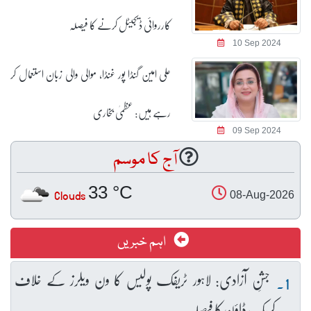
کارروائی ڈیجیٹل کرنے کا فیصلہ
10 Sep 2024
علی امین گنڈا پور غنڈا، موالی والی زبان استعمال کر
رہے ہیں: عظمیٰ بخاری
09 Sep 2024
آج کا موسم
33 °C
Clouds
08-Aug-2026
اہم خبریں
جشنِ آزادی: لاہور ٹریفک پولیس کا ون ویلرز کے خلاف
کریک ڈاؤن کا فیصلہ