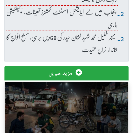
پنجاب میں نئے ایڈیشنل اسسٹنٹ کمشنرز تعینات، نوٹیفکیشن
جاری
میجر طفیل محمد شہید نشانِ حیدر کی 68ویں برسی، مسلح افواج کا
شاندار خراجِ عقیدت
مزید خبریں