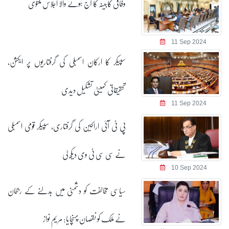
وفاقی کابینہ کا آج ہونے والا اجلاس ملتوی
11 Sep 2024
سپیکر کا ارکان اسمبلی کی گرفتاریوں پر ایکشن،
تحقیقاتی کمیٹی تشکیل دیدی
11 Sep 2024
پی ٹی آئی اراکین کی گرفتاری، سپیکر قومی اسمبلی
نے سی سی ٹی وی دیکھ لی
10 Sep 2024
سیاسی مخالفت کو دشمنی میں بدلنے کے رجحان
نے ملک کو نقصان پہنچایا: مریم نواز