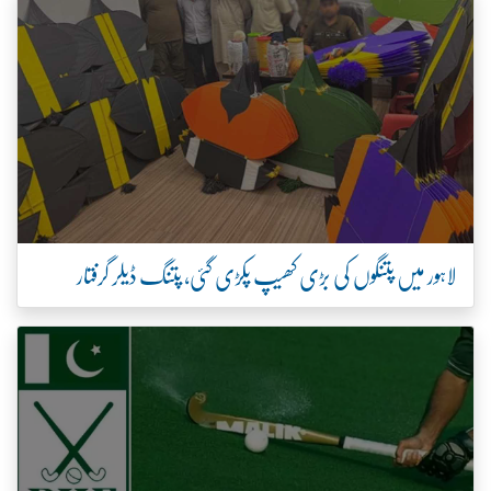
لاہور میں پتنگوں کی بڑی کھیپ پکڑی گئی، پتنگ ڈیلر گرفتار