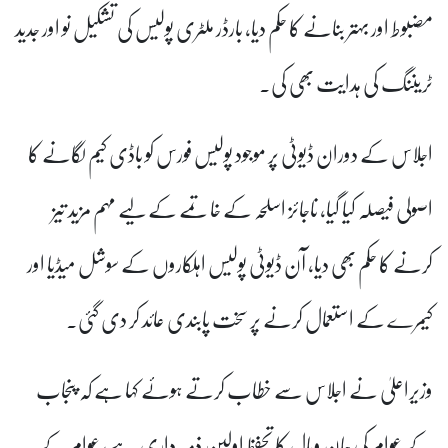
مضبوط اور بہتر بنانے کا حکم دیا، بارڈر ملٹری پولیس کی تشکیل نو اور جدید
ٹریننگ کی ہدایت بھی کی۔
اجلاس کے دوران ڈیوٹی پر موجود پولیس فورس کو باڈی کیم لگانے کا
اصولی فیصلہ کیا گیا، ناجائز اسلحہ کے خاتمے کے لیے مہم مزید تیز
کرنے کا حکم بھی دیا، آن ڈیوٹی پولیس اہلکاروں کے سوشل میڈیا اور
کیمرے کے استعمال کرنے پر سخت پابندی عائد کر دی گئی۔
وزیراعلیٰ نے اجلاس سے خطاب کرتے ہوئے کہا ہے کہ پنجاب
کے عوام کی جان ومال کا تحفظ اولین ذمہ داری ہے، عوام کے