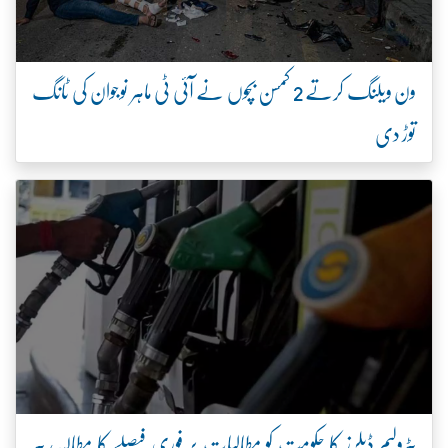
ون ویلنگ کرتے 2 کمسن بچوں نے آئی ٹی ماہر نوجوان کی ٹانگ
توڑ دی
پٹرولیم ڈیلرز کا حکومت کو مطالبات پر فوری فیصلے کا مطالبہ، پیر