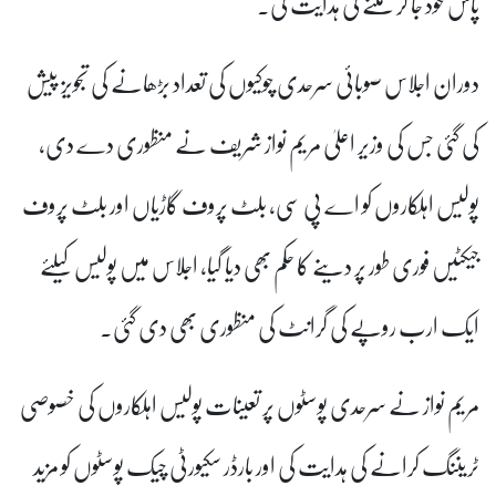
پاس خود جا کر ملنے کی ہدایت کی۔
دوران اجلاس صوبائی سرحدی چوکیوں کی تعداد بڑھانے کی تجویز پیش
کی گئی جس کی وزیر اعلیٰ مریم نواز شریف نے منظوری دے دی،
پولیس اہلکاروں کو اے پی سی، بلٹ پروف گاڑیاں اور بلٹ پروف
جیکٹیں فوری طور پر دینے کا حکم بھی دیا گیا، اجلاس میں پولیس کیلئے
ایک ارب روپے کی گرانٹ کی منظوری بھی دی گئی۔
مریم نواز نے سرحدی پوسٹوں پر تعینات پولیس اہلکاروں کی خصوصی
ٹریننگ کرانے کی ہدایت کی اور بارڈر سکیورٹی چیک پوسٹوں کو مزید