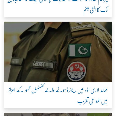
تک کا الٹی میٹم
تھانہ لاری اڈہ میں ریٹائرڈ ہونے والے کنسٹیبل ظہور کے اعزاز
میں الوداعی تقریب