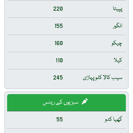
پپیتا
220
انگور
155
چیکو
160
کیلا
110
سیب کالا کلو پہاڑی
245
سبزیوں کے ریٹس
گھیا کدو
55