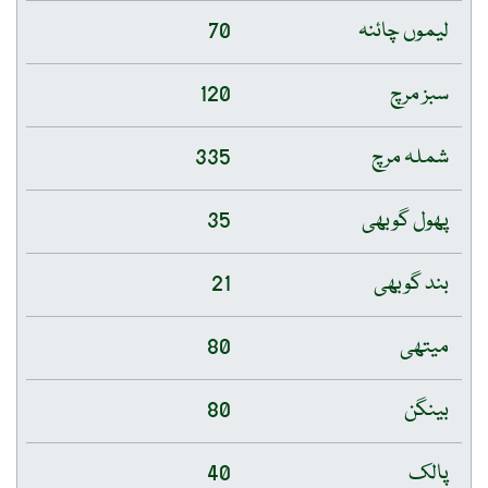
لیموں چائنہ
70
سبز مرچ
120
شملہ مرچ
335
پھول گوبھی
35
بند گوبھی
21
میتھی
80
بینگن
80
پالک
40