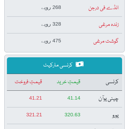
انڈے فی درجن
268 روپے
زندہ مرغی
328 روپے
گوشت مرغی
475 روپے
کرنسی مارکیٹ
کرنسی
قیمتِ خرید
قیمتِ فروخت
چینی یوآن
41.21
41.14
یورو
321.21
320.63