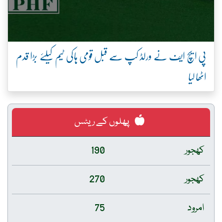
پی ایچ ایف نے ورلڈ کپ سے قبل قومی ہاکی ٹیم کیلئے بڑا قدم
اٹھا لیا
پھلوں کے ریٹس
کھجور
190
کھجور
270
امرود
75