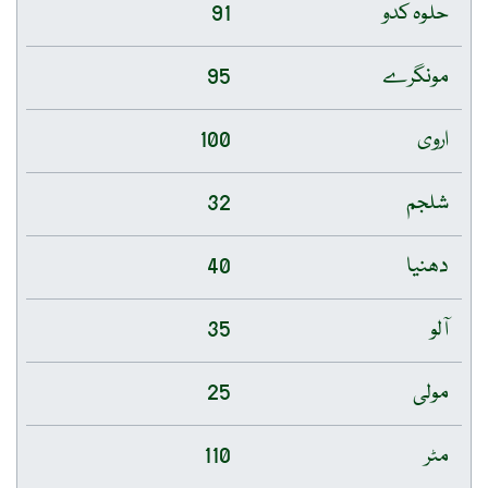
حلوہ کدو
91
مونگرے
95
اروی
100
شلجم
32
دھنیا
40
آلو
35
مولی
25
مٹر
110