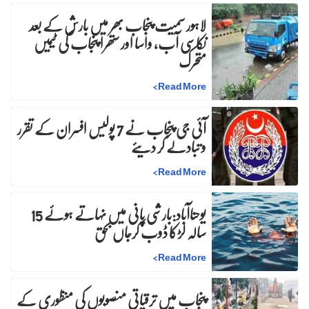
لاہور سمیت پنجاب بھر میں بارش کے بعد
نکاسی آب، واسا اور ستھرا پنجاب کی ٹیمیں
متحرک
>
Read More
آئی جی پنجاب نے 7 پولیس افسران کے تقرر
و تبادلے کر دیئے
>
Read More
یوحناآباد:بارشی پانی میں نہاتے ہوئے 15
سالہ لڑکا ڈوب کرجاں بحق
>
Read More
پنجاب میں ترقیاتی منصوبوں کی منظوری کے