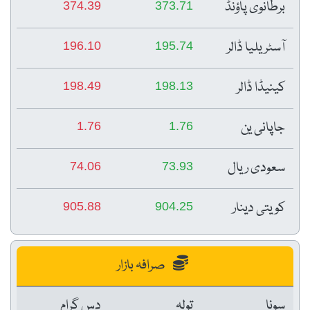
برطانوی پاؤنڈ
374.39
373.71
آسٹریلیا ڈالر
196.10
195.74
کینیڈا ڈالر
198.49
198.13
جاپانی ین
1.76
1.76
سعودی ریال
74.06
73.93
کویتی دینار
905.88
904.25
صرافہ بازار
سونا
تولہ
دس گرام