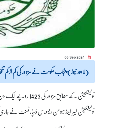
06 Sep 2024
(لاہور نیوز) پنجاب حکومت نے مزدور کی کم از کم تنخواہ 37000 کرنے کا نوٹیفکیشن جاری کر د
نوٹیفکیشن لیبر اینڈ ہیومن ریسورس ڈیپارٹمنٹ نے جاری 