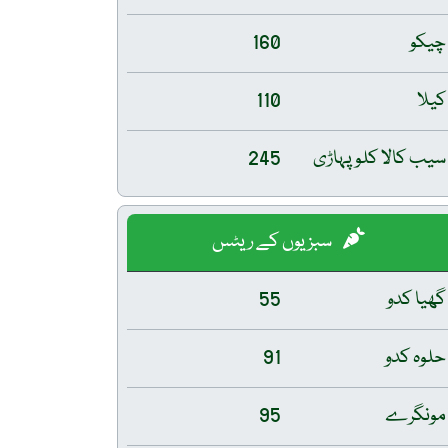
چیکو
160
کیلا
110
سیب کالا کلو پہاڑی
245
سبزیوں کے ریٹس
گھیا کدو
55
حلوہ کدو
91
مونگرے
95