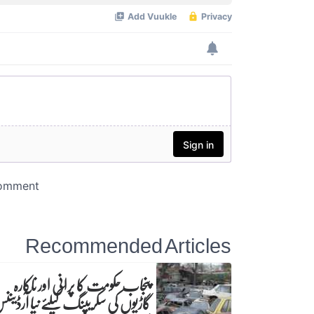
Recommended Articles
پنجاب حکومت کا پرانی اور ناکارہ
گاڑیوں کی سکریپنگ کیلئے نیا آرڈینن