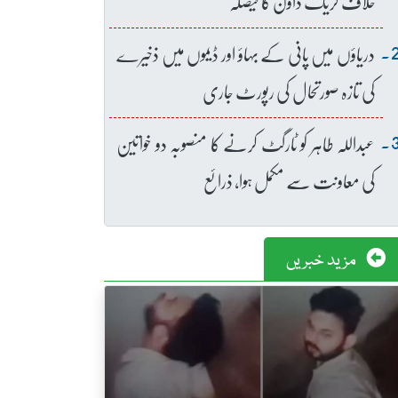
خلاف کریک ڈاؤن کا فیصلہ
دریاؤں میں پانی کے بہاؤ اور ڈیموں میں ذخیرے
کی تازہ صورتحال کی رپورٹ جاری
عبداللہ طاہر کو ٹارگٹ کرنے کا منصوبہ دو خواتین
کی معاونت سے مکمل ہوا، ذرائع
مزید خبریں