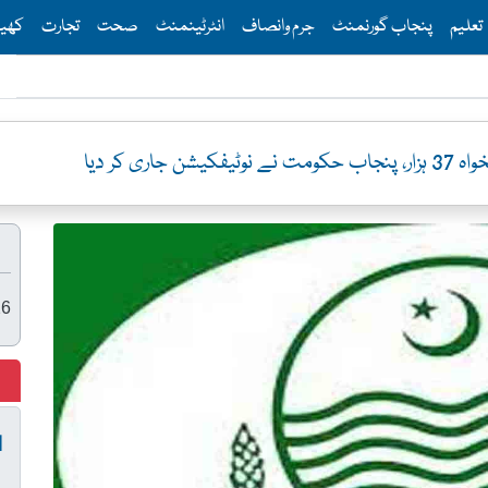
Th
تعلیم
پنجاب گورنمنٹ
جرم وانصاف
انٹرٹینمنٹ
صحت
تجارت
کھی
ن جاری کر دیا
26