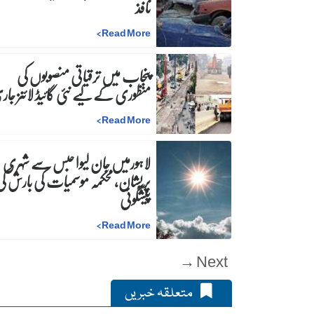
نافذ
>
Read More
پنجاب میں ترقیاتی منصوبوں کی
منظوری کے لیے نئی گائیڈ لائنز جا
>
Read More
لاہورمیں جان لیوا حبس سے شہری
پریشان، محکمہ موسمیات کی بارش ک
پیشگوئی
>
Read More
Next →
متعلقہ خبریں