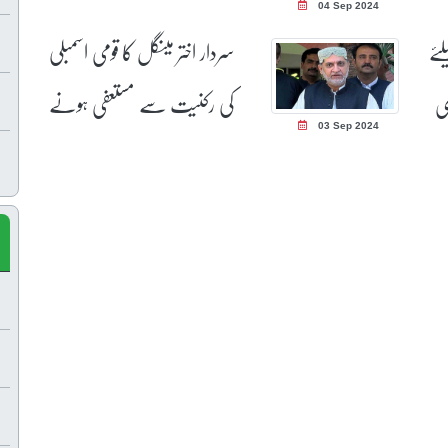
04 Sep 2024
چیئرمین منتخب
لئے
سردار اختر مینگل کا قومی اسمبلی
ی
کی رکنیت سے مستعفی ہونے
03 Sep 2024
کااعلان