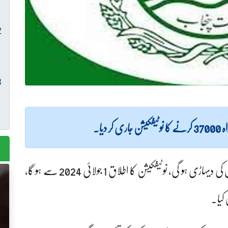
یا۔
نوٹیفکیشن کے مطابق مزدور کی 1423 روپے ایک دن کی دیہاڑی ہو گی، نوٹیفکیشن کا اطلاق 1 جولائی 2024 سے ہو گا،
کیا۔