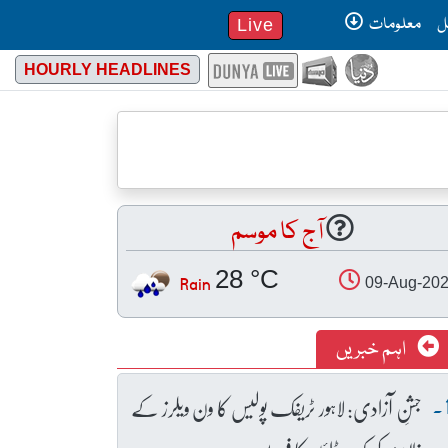
ل
معلومات
Live
HOURLY HEADLINES
آج کا موسم
28 °C
Rain
09-Aug-20
اہم خبریں
جشنِ آزادی: لاہور ٹریفک پولیس کا ون ویلرز کے