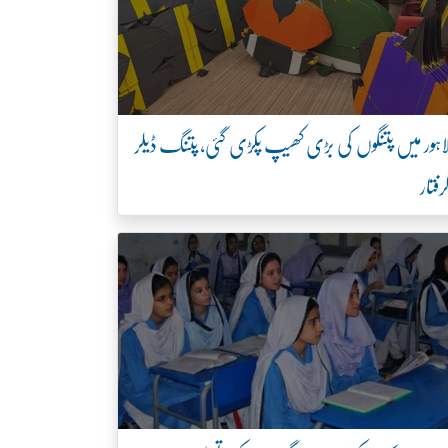
اہور میں پتنگوں کی بڑی کھیپ پکڑی گئی، پتنگ ڈیلر
رفتار