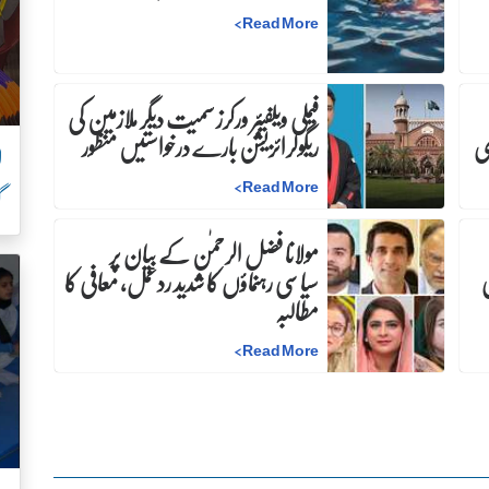
>
Read More
فیملی ویلفیئر ورکرز سمیت دیگر ملازمین کی
ری
ریگولرائزیشن بارے درخواستیں منظور
ل
>
Read More
گ
مولانا فضل الرحمٰن کے بیان پر
ی
سیاسی رہنماؤں کا شدید ردعمل، معافی کا
مطالبہ
>
Read More