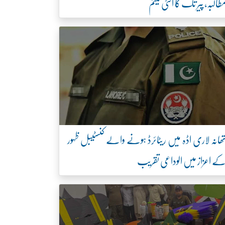
طالبہ، پیر تک کا الٹی میٹم
ھانہ لاری اڈہ میں ریٹائرڈ ہونے والے کنسٹیبل ظہور
ے اعزاز میں الوداعی تقریب