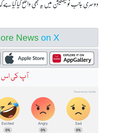
دوسری جانب نوٹیفکیشن میں یہ بھی واضح کیا گیا ہے کہ خوا
hore News
on X
آپ کی اس خ