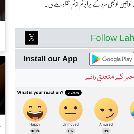
تین کو بھی مرد کے برابر کم از کم تنخواہ ملے گی۔
Follow La
ل
Install our App
بر کے متعلق رائے
پ