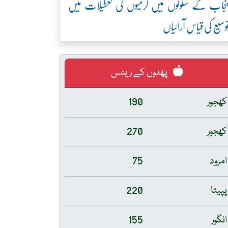
نجاب کے سکولوں میں گرمیوں کی تعطیلات میں
وسیع کی قیاس آرائیاں
پھلوں کے ریٹس
کھجور
190
کھجور
270
امرود
75
پپیتا
220
انگور
155