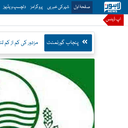
is is the main menu for Lahore News
صفحۂ اول
شہرکی خبریں
پروگرامز
دلچسپ ویڈیوز
اپ ڈیٹس
پنجاب گورنمنٹ
مزدور کی کم از کم تنخواہ 37 ہزار، پنجاب حکومت نے نوٹیفکیش