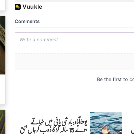
م
ت
ک
یوحناآباد:بارشی پانی میں نہاتے
س
ہوئے 15 سالہ لڑکا ڈوب کرجاں بحق