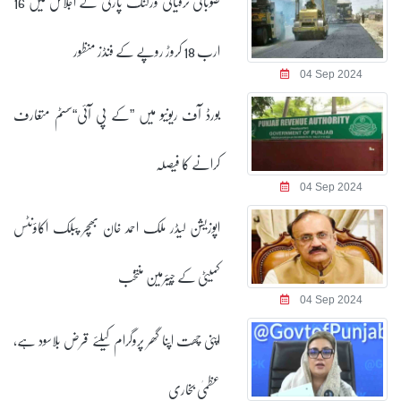
صوبائی ترقیاتی ورکنگ پارٹی کے اجلاس میں 16
ارب 18 کروڑ روپے کے فنڈز منظور
04 Sep 2024
بورڈ آف ریونیو میں ”کے پی آئی“سسٹم متعارف
کرانے کا فیصلہ
04 Sep 2024
اپوزیشن لیڈر ملک احمد خان بھچر پبلک اکاؤنٹس
کمیٹی کے چیئرمین منتخب
04 Sep 2024
اپنی چھت اپنا گھر پروگرام کیلئے قرض بلاسود ہے،
عظمیٰ بخاری