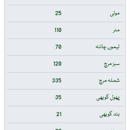
مولی
25
مٹر
110
لیموں چائنہ
70
سبز مرچ
120
شملہ مرچ
335
پھول گوبھی
35
بند گوبھی
21