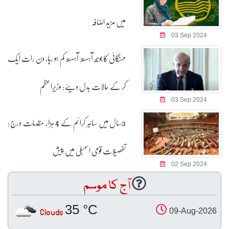
میں مزید اضافہ
03 Sep 2024
مہنگائی کا بوجھ آہستہ آہستہ کم ہو رہا، دن رات ایک
کر کے حالات بدل دیئے: وزیراعظم
03 Sep 2024
3سال میں سائبر کرائم کے 4 ہزار مقدمات درج:
تفصیلات قومی اسمبلی میں پیش
02 Sep 2024
آج کا موسم
35 °C
Clouds
09-Aug-2026