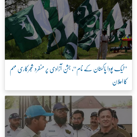
’’ایک پودا پاکستان کے نام‘‘، جشنِ آزادی پر منفرد شجرکاری مہم
کا اعلان