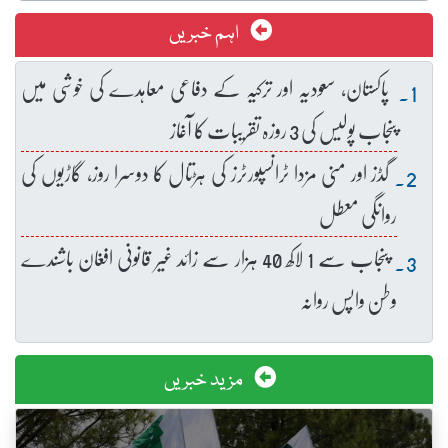
اہم خبریں
پاکستان، سعودیہ اور ترکیہ کے دفاعی معاہدے کی خوشی میں
پنجاب پولیس کی 3 روزہ تقریبات کا آغاز
گڈز اور منی مزدا ٹرانسپورٹرز کی ہڑتال کا دوسرا روز، گاڑیوں کی
روانگی معطل
پنجاب سے 1 لاکھ 40 ہزار سے زائد غیر قانونی افغان باشندے
وطن واپس روانہ
مزید خبریں