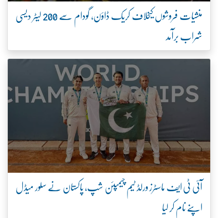
منشیات فروشوں کیخلاف کریک ڈاؤن، گودام سے 200 لیٹر دیسی
شراب برآمد
آئی ٹی ایف ماسٹرز ورلڈ ٹیم چیمپئن شپ، پاکستان نے سلور میڈل
اپنے نام کر لیا