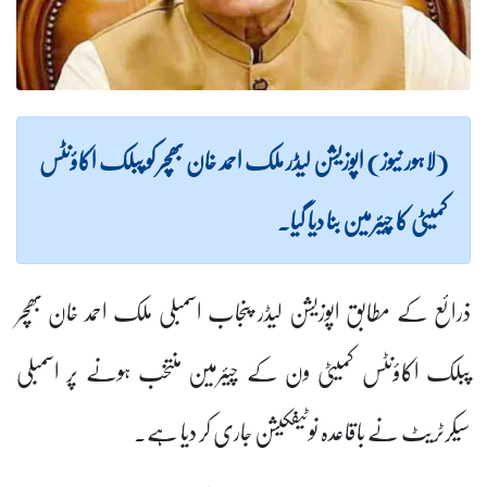
(لاہور نیوز) اپوزیشن لیڈر ملک احمد خان بھچر کو پبلک اکاؤنٹس
کمیٹی کا چیئرمین بنا دیا گیا۔
ذرائع کے مطابق اپوزیشن لیڈر پنجاب اسمبلی ملک احمد خان بھچر
پبلک اکاؤنٹس کمیٹی ون کے چیئرمین منتخب ہونے پر اسمبلی
سیکرٹریٹ نے باقاعدہ نوٹیفکیشن جاری کر دیا ہے۔