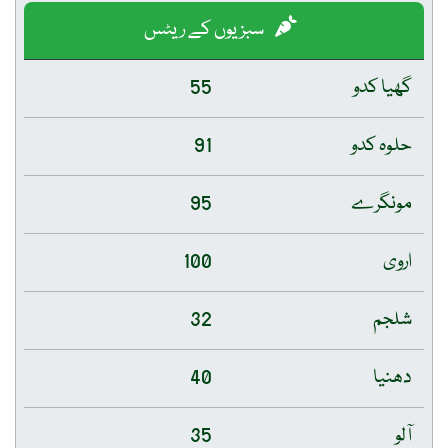
سبزیوں کے ریٹس
گھیا کدو
55
حلوہ کدو
91
مونگرے
95
اروی
100
شلجم
32
دھنیا
40
آلو
35