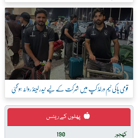
قومی ہاکی ٹیم ورلڈ کپ میں شرکت کے لیے نیدرلینڈ روانہ ہو گئی
پھلوں کے ریٹس
کھجور
190