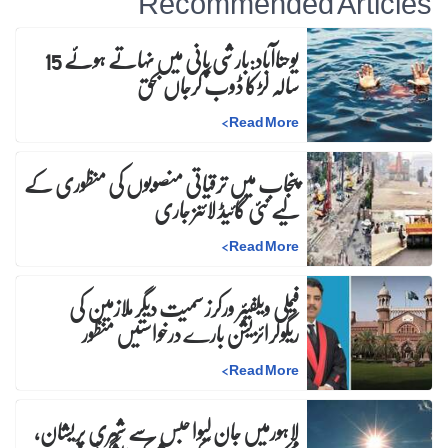
Recommended Articles
یوحناآباد:بارشی پانی میں نہاتے ہوئے 15
سالہ لڑکا ڈوب کرجاں بحق
>
Read More
پنجاب میں ترقیاتی منصوبوں کی منظوری کے
لیے نئی گائیڈ لائنز جاری
>
Read More
فیملی ویلفیئر ورکرز سمیت دیگر ملازمین کی
ریگولرائزیشن بارے درخواستیں منظور
>
Read More
لاہورمیں جان لیوا حبس سے شہری پریشان،