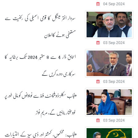
04 Sep 2024
سردار اختر مینگل کا قومی اسمبلی کی رکنیت سے
مستعفی ہونے کااعلان
03 Sep 2024
اسحاق ڈار 4 سے 8 ستمبر 2024 تک برطانیہ کا
سرکاری دورہ کریں گے
03 Sep 2024
پنجاب سکلز ڈویلپمنٹ فنڈ سے نوجوانوں کو مالی طور پر
خودمختار بنائیں گے، مریم نواز
03 Sep 2024
پنجاب: محکموں، کمشنر اور ڈی سیز کے اختیارات