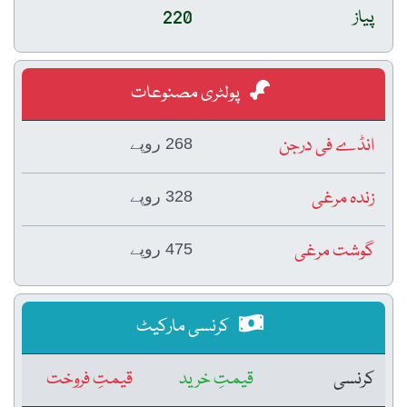
پیاز
220
پولٹری مصنوعات
انڈے فی درجن
268 روپے
زندہ مرغی
328 روپے
گوشت مرغی
475 روپے
کرنسی مارکیٹ
کرنسی
قیمتِ خرید
قیمتِ فروخت