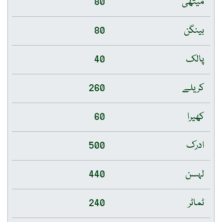
میتھی
80
بینگن
80
پالک
40
کریلے
260
کھیرا
60
ادرک
500
لہسن
440
ٹماٹر
240