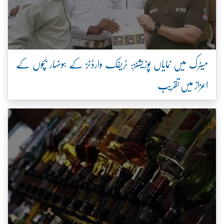
میٹرک میں نمایاں پوزیشنز: ٹریفک وارڈنز کے ہونہار بچوں کے
اعزاز میں تقریب