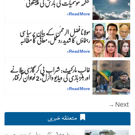
محکمہ موسمیات کی بارش کی پیشگوئی
>
Read More
مولانا فضل الرحمٰن کے بیان پر سیاسی
رہنماؤں کا شدید ردعمل، معافی کا مطالبہ
>
Read More
غالب مارکیٹ: شراب پی کر گاڑی چلانے
اور ہلڑ بازی کی ویڈیو وائرل، 2 نوجوان گرفتار
>
Read More
Next →
متعلقہ خبریں