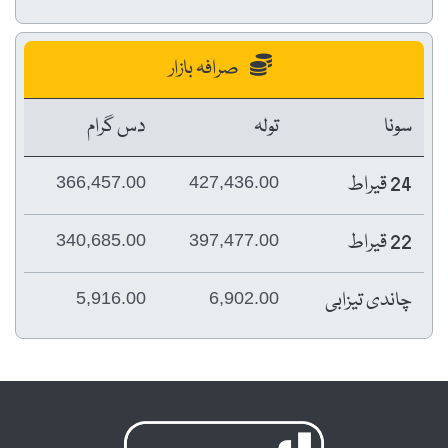
صرافہ بازار
سونا
تولہ
دس گرام
24 قیراط
366,457.00
427,436.00
22 قیراط
340,685.00
397,477.00
چاندی تیزابی
5,916.00
6,902.00