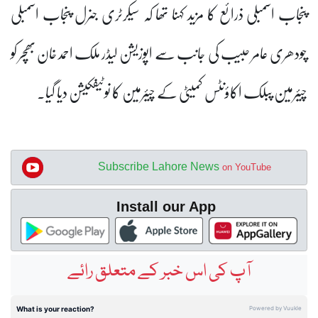
پنجاب اسمبلی ذرائع کا مزید کہنا تھا کہ سیکرٹری جنرل پنجاب اسمبلی
چودھری عامر حبیب کی جانب سے اپوزیشن لیڈر ملک احمد خان بھچر کو
چیئرمین پبلک اکاؤنٹس کمیٹی کے چیئرمین کا نوٹیفکیشن دیا گیا۔
Subscribe Lahore News
on YouTube
Install our App
آپ کی اس خبر کے متعلق رائے