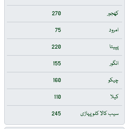
کھجور
270
امرود
75
پپیتا
220
انگور
155
چیکو
160
کیلا
110
سیب کالا کلو پہاڑی
245