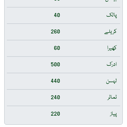
پالک
40
کریلے
260
کھیرا
60
ادرک
500
لہسن
440
ٹماٹر
240
پیاز
220