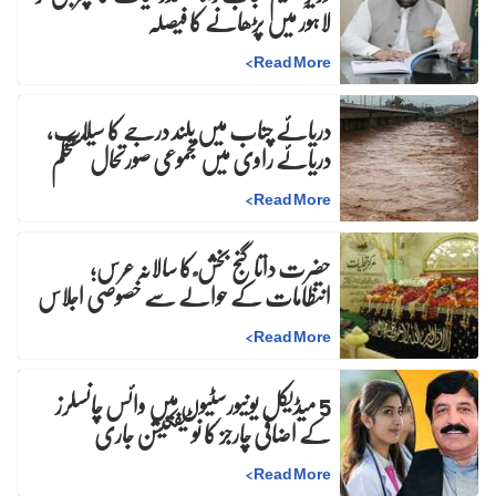
لاہور میں پڑھانے کا فیصلہ
>
Read More
دریائے چناب میں بلند درجے کا سیلاب،
دریائے راوی میں مجموعی صورتحال مستحکم
>
Read More
حضرت داتا گنج بخش ؒ کا سالانہ عرس;
انتظامات کے حوالے سے خصوصی اجلاس
>
Read More
5 میڈیکل یونیورسٹیوں میں وائس چانسلرز
کے اضافی چارجز کا نوٹیفکیشن جاری
>
Read More