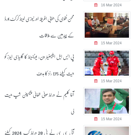
16 Mar 2024
محسن نقوی کی جنوبی افریقہ اور نیوزی لینڈ کرکٹ بورڈ
کے چیئرمین سے ملاقات
15 Mar 2024
پی ایس ایل ایلیمنیٹر ون: یونائیٹڈ کا گلیڈی ایٹرز کو
جیت کیلئے 175 رنز کا ہدف
15 Mar 2024
آغا کلیم نے ورلڈ موئی تھائی چیمپئن شپ جیت
لی
15 Mar 2024
آئی سی سی نے ٹی 20 ورلڈ کپ 2024 کیلئے