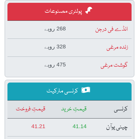
پولٹری مصنوعات
انڈے فی درجن
268 روپے
زندہ مرغی
328 روپے
گوشت مرغی
475 روپے
کرنسی مارکیٹ
کرنسی
قیمتِ خرید
قیمتِ فروخت
چینی یوآن
41.21
41.14