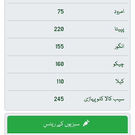
امرود
75
پپیتا
220
انگور
155
چیکو
160
کیلا
110
سیب کالا کلو پہاڑی
245
سبزیوں کے ریٹس