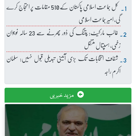
کل جماعت اسلامی پاکستان کے 510 مقامات پر احتجاج کرے
گی، امیر جماعت اسلامی
غالب مارکیٹ: پتنگ کی ڈور پھرنے سے 23 سالہ نوجوان
زخمی، ہسپتال منتقل
شفاف انتخابات تک بڑی آئینی تبدیلی قبول نہیں: سلمان
اکرم راجہ
مزید خبریں