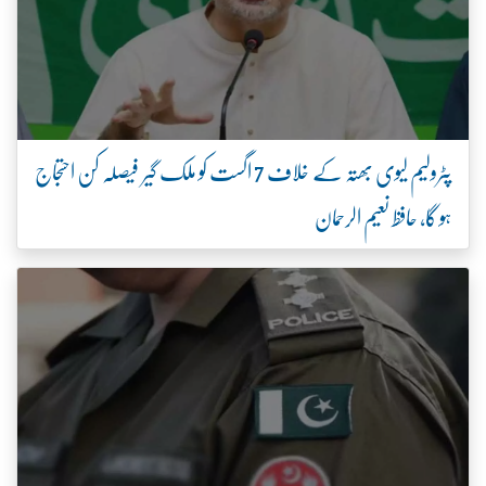
پٹرولیم لیوی بھتہ کے خلاف 7 اگست کو ملک گیر فیصلہ کن احتجاج
ہو گا، حافظ نعیم الرحمان