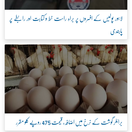
لاہور پولیس کے افسروں پر براہ راست خط و کتابت اور رابطے پر
پابندی
برائلر گوشت کے نرخ میں اضافہ، قیمت 475 روپے کلو مقرر