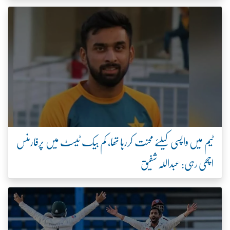
ٹیم میں واپسی کیلئے محنت کررہا تھا، کم بیک ٹیسٹ میں پرفارمنس
اچھی رہی: عبداللہ شفیق