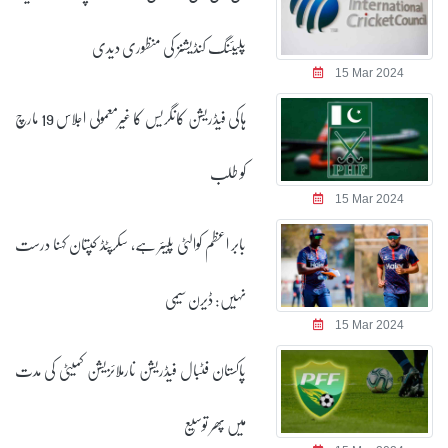
پلیئنگ کنڈیشنز کی منظوری دیدی
15 Mar 2024
ہاکی فیڈریشن کانگریس کا غیرمعمولی اجلاس 19 مارچ
کو طلب
15 Mar 2024
بابر اعظم کوالٹی پلیئر ہے، سکرپٹڈ کپتان کہنا درست
نہیں: ڈیرن سیمی
15 Mar 2024
پاکستان فٹبال فیڈریشن نارملائزیشن کمیٹی کی مدت
میں پھر توسیع