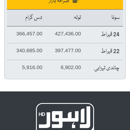
صرافہ بازار
سونا
تولہ
دس گرام
24 قیراط
366,457.00
427,436.00
22 قیراط
340,685.00
397,477.00
چاندی تیزابی
5,916.00
6,902.00