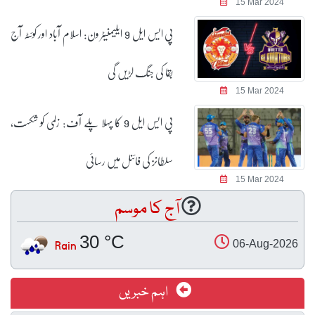
15 Mar 2024
پی ایس ایل 9 ایلیمنیٹر ون: اسلام آباد اور کوئٹہ آج
بقا کی جنگ لڑیں گی
15 Mar 2024
پی ایس ایل 9 کا پہلا پلے آف: زلمی کو شکست،
سلطانز کی فائنل میں رسائی
15 Mar 2024
آج کا موسم
30 °C
Rain
06-Aug-2026
اہم خبریں