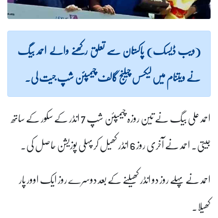
(ویب ڈیسک) پاکستان سے تعلق رکھنے والے احمد بیگ
نے ویتنام میں لیکسس چیلنج گالف چیمپئن شپ جیت لی۔
احمد علی بیگ نے تین روزہ چیمپئن شپ 7 انڈر کے سکور کے ساتھ
جیتی۔ احمد نے آخری روز 6 انڈر کھیل کر پہلی پوزیشن حاصل کی۔
احمد نے پہلے روز دو انڈر کھیلنے کے بعد دوسرے روز ایک اوور پار
کھیلا۔