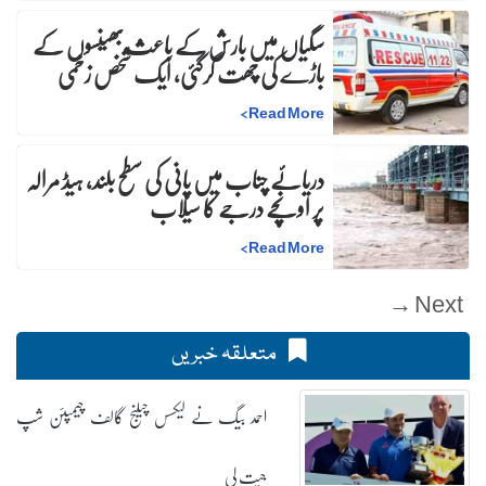
سگیاں میں بارش کے باعث بھینسوں کے
باڑے کی چھت گرگئی، ایک شخص زخمی
>
Read More
دریائے چناب میں پانی کی سطح بلند، ہیڈ مرالہ
پر اونچے درجے کا سیلاب
>
Read More
Next →
متعلقہ خبریں
احمد بیگ نے لیکسس چیلنج گالف چیمپئن شپ
جیت لی