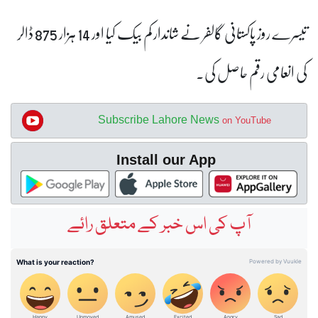
تیسرے روز پاکستانی گالفر نے شاندار کم بیک کیا اور 14 ہزار 875 ڈالر
کی انعامی رقم حاصل کی۔
Subscribe Lahore News
on YouTube
Install our App
آپ کی اس خبر کے متعلق رائے