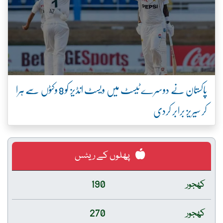
پاکستان نے دوسرے ٹیسٹ میں ویسٹ انڈیز کو 8 وکٹوں سے ہرا
کر سیریز برابر کردی
پھلوں کے ریٹس
کھجور
190
کھجور
270