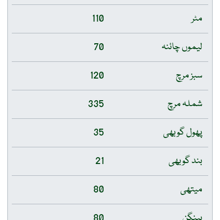
مٹر
110
لیموں چائنہ
70
سبز مرچ
120
شملہ مرچ
335
پھول گوبھی
35
بند گوبھی
21
میتھی
80
بینگن
80