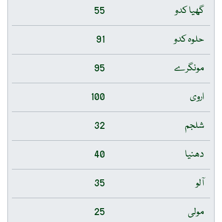
گھیا کدو
55
حلوہ کدو
91
مونگرے
95
اروی
100
شلجم
32
دھنیا
40
آلو
35
مولی
25