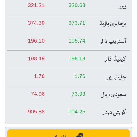
یورو
321.21
320.63
برطانوی پاؤنڈ
374.39
373.71
آسٹریلیا ڈالر
196.10
195.74
کینیڈا ڈالر
198.49
198.13
جاپانی ین
1.76
1.76
سعودی ریال
74.06
73.93
کویتی دینار
905.88
904.25