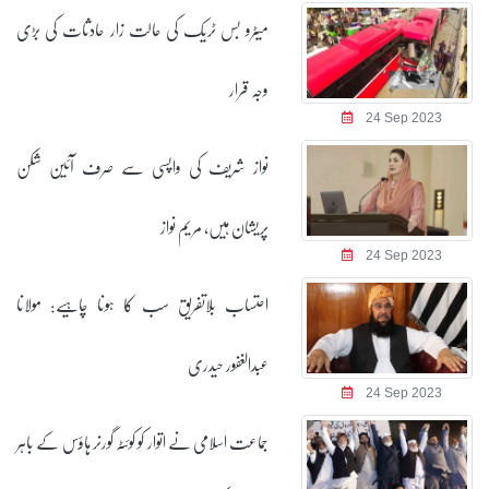
میٹرو بس ٹریک کی حالت زار حادثات کی بڑی
وجہ قرار
24 Sep 2023
نواز شریف کی واپسی سے صرف آئین شکن
پریشان ہیں، مریم نواز
24 Sep 2023
احتساب بلاتفریق سب کا ہونا چاہیے: مولانا
عبدالغفور حیدری
24 Sep 2023
جماعت اسلامی نے اتوار کو کوئٹہ گورنر ہاؤس کے باہر