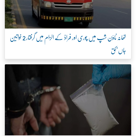
تھانہ ٹاؤن شپ میں چوری اور فراڈ کے الزام میں گرفتار 2 خواتین
جاں بحق