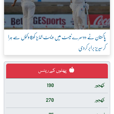
پاکستان نے دوسرے ٹیسٹ میں ویسٹ انڈیز کو 8 وکٹوں سے ہرا
کر سیریز برابر کردی
پھلوں کے ریٹس
کھجور
190
کھجور
270