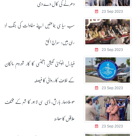
دھرنے کی کال دے دی
23 Sep 2023
سب سیاسی جماعتیں اپنے مفادات کی جنگ لڑ
رہی ہیں: سراج الحق
23 Sep 2023
فیڈرل انویسٹی گیشن ایجنسی کا کار شوروم مالکان
کے خلاف کارروائی کا فیصلہ
23 Sep 2023
موسلادھار بارش، ڈی سی لاہور کا شہر کے مختلف
علاقوں کا معائنہ
23 Sep 2023