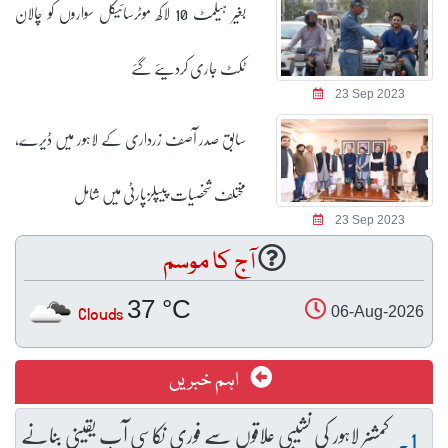
بغیر ہیلمٹ 10 لاکھ موٹرسائیکل سواروں کو چالان
ٹکٹ جاری کردیئے گئے
23 Sep 2023
سابق صدر آصف زرداری کے لاہور میں ڈیرے،
مختلف شخصیات پیپلزپارٹی میں شامل
23 Sep 2023
آج کا موسم
37 °C
Clouds
06-Aug-2026
اہم خبریں
کمشنر لاہور کی نشیبی علاقوں سے فوری نکاسی آب یقینی بنانے