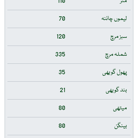
مٹر
110
لیموں چائنہ
70
سبز مرچ
120
شملہ مرچ
335
پھول گوبھی
35
بند گوبھی
21
میتھی
80
بینگن
80