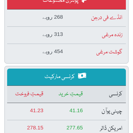
پولٹری مصنوعات
انڈے فی درجن
268 روپے
زندہ مرغی
313 روپے
گوشت مرغی
454 روپے
کرنسی مارکیٹ
کرنسی
قیمتِ خرید
قیمتِ فروخت
چینی یوآن
41.23
41.16
امریکن ڈالر
278.15
277.65