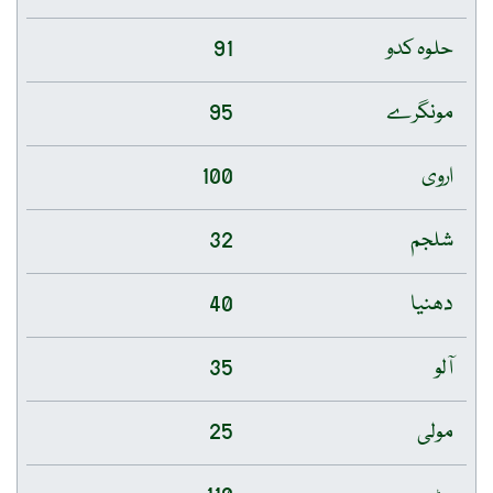
حلوہ کدو
91
مونگرے
95
اروی
100
شلجم
32
دھنیا
40
آلو
35
مولی
25