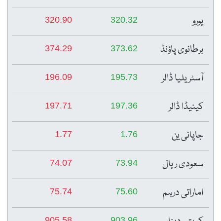
یورو
320.90
320.32
برطانوی پاؤنڈ
374.29
373.62
آسٹریلیا ڈالر
196.09
195.73
کینیڈا ڈالر
197.71
197.36
جاپانی ین
1.77
1.76
سعودی ریال
74.07
73.94
اماراتی درہم
75.74
75.60
905.58
903.96