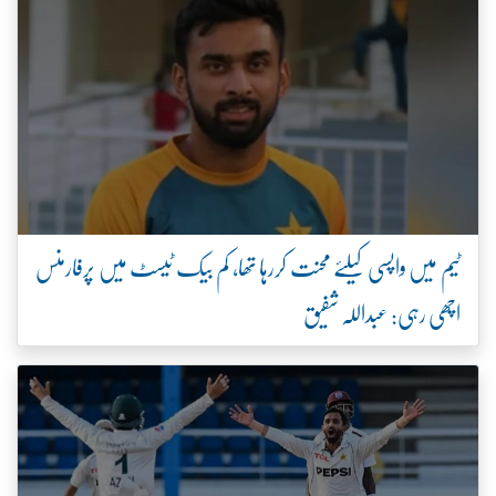
ٹیم میں واپسی کیلئے محنت کررہا تھا، کم بیک ٹیسٹ میں پرفارمنس
اچھی رہی: عبداللہ شفیق