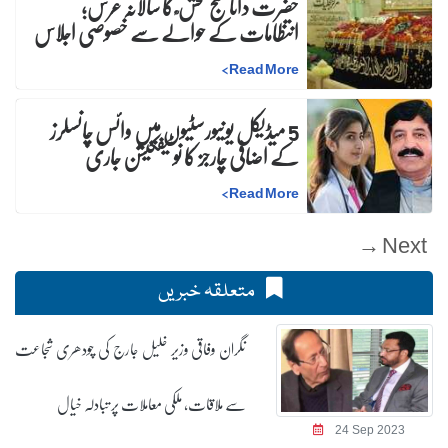
حضرت داتا گنج بخش ؒ کا سالانہ عرس;
انتظامات کے حوالے سے خصوصی اجلاس
>
Read More
5 میڈیکل یونیورسٹیوں میں وائس چانسلرز
کے اضافی چارجز کا نوٹیفکیشن جاری
>
Read More
Next →
متعلقہ خبریں
نگران وفاقی وزیر خلیل جارج کی چودھری شجاعت
سے ملاقات، ملکی معاملات پر تبادلہ خیال
24 Sep 2023