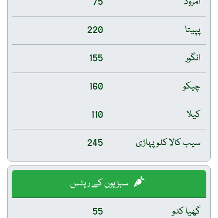
امرود
75
پپیتا
220
انگور
155
چیکو
160
کیلا
110
سیب کالا کلو پہاڑی
245
سبزیوں کے ریٹس
گھیا کدو
55