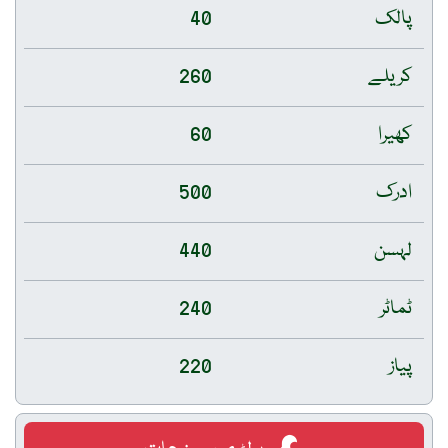
پالک
40
کریلے
260
کھیرا
60
ادرک
500
لہسن
440
ٹماٹر
240
پیاز
220