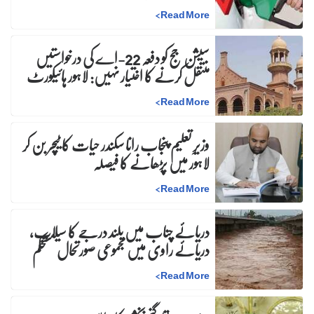
>
Read More
سیشن جج کو دفعہ 22-اے کی درخواستیں
منتقل کرنے کا اختیار نہیں: لاہور ہائیکورٹ
>
Read More
وزیرِ تعلیم پنجاب رانا سکندر حیات کا ٹیچر بن کر
لاہور میں پڑھانے کا فیصلہ
>
Read More
دریائے چناب میں بلند درجے کا سیلاب،
دریائے راوی میں مجموعی صورتحال مستحکم
>
Read More