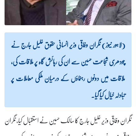
(لاہور نیوز) نگران وفاقی وزیر انسانی حقوق خلیل جارج نے
چودھری شجاعت حسین سے ان کی رہائش گاہ پر ملاقات کی،
ملاقات میں دونوں رہنماؤں کے درمیان ملکی معاملات پر
تبادلہ خیال کیا گیا۔
نگران وفاقی وزیر خلیل جارج کا سالک حسین نے استقبال کیا، نگران