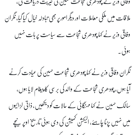
وفاقی وزیر نے چودھری شجاعت حسین کی خیریت دریافت کی،
ملاقات میں ملکی معاملات اور دیگرامورپر بھی تبادلہ خیال کیا گیا، نگران
وفاقی وزیر نے کہا چودھری شجاعت سے سیاست پر بات نہیں
ہوئی۔
نگران وفاقی وزیر نے کہا چودھری شجاعت حسین کی عیادت کرنے
آیا ہوں، چودھری شجاعت کے والد کی برسی کا پیغام لایا ہوں،
سالک حسین نے کہا مہنگائی کے حالات کو دیکھیں، ذاتی لڑائیوں
میں نہیں پڑنا چاہئے، الیکشن کمیشن کی دی ہوئی تاریخ اوپر نیچے