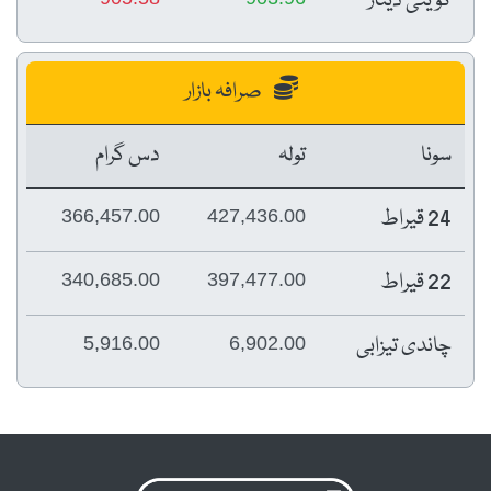
کویتی دینار
صرافہ بازار
سونا
تولہ
دس گرام
24 قیراط
366,457.00
427,436.00
22 قیراط
340,685.00
397,477.00
چاندی تیزابی
5,916.00
6,902.00