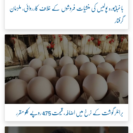
باغبانپورہ پولیس کی منشیات فروشوں کے خلاف کارروائی، ملزمان
گرفتار
برائلر گوشت کے نرخ میں اضافہ، قیمت 475 روپے کلو مقرر