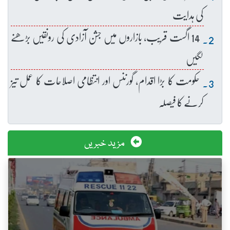
کی ہدایت
14 اگست قریب، بازاروں میں جشن آزادی کی رونقیں بڑھنے
لگیں
حکومت کا بڑا اقدام، گورننس اور انتظامی اصلاحات کا عمل تیز
کرنے کا فیصلہ
مزید خبریں