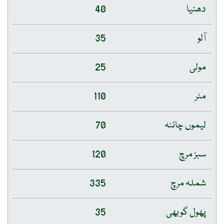
دھنیا
40
آلو
35
مولی
25
مٹر
110
لیموں چائنہ
70
سبز مرچ
120
شملہ مرچ
335
پھول گوبھی
35