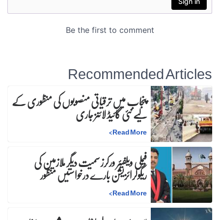
Recommended Articles
پنجاب میں ترقیاتی منصوبوں کی منظوری کے
لیے نئی گائیڈ لائنز جاری
>
Read More
فیملی ویلفیئر ورکرز سمیت دیگر ملازمین کی
ریگولرائزیشن بارے درخواستیں منظور
>
Read More