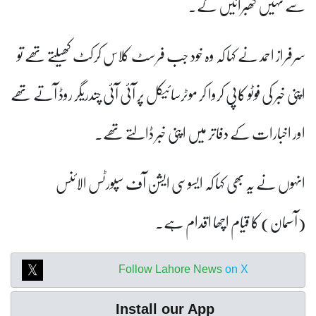
سے نہیں گھبرائیں گے۔
سرفراز احمد نے کہا کہ وہ خود جب فرسٹ کلاس کرکٹ کھیلتے تھے تو
اپنی خبر کی فوٹو کاپی کروا کر موٹرسائیکل پر آئی آئی چندریگر روڈ آتے تھے
اور اخبارات کے دفاتر میں اپنی خبر ڈالتے تھے۔
انہوں نے یہ بھی کہا کہ ایسوسی ایشن آف سپورٹس الائنس
(آسمان) کا قیام اچھا اقدام ہے۔
Follow Lahore News
on X
Install our App