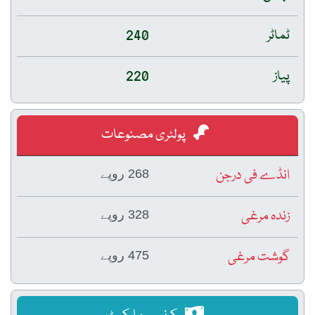
ٹماٹر
240
پیاز
220
پولٹری مصنوعات
انڈے فی درجن
268 روپے
زندہ مرغی
328 روپے
گوشت مرغی
475 روپے