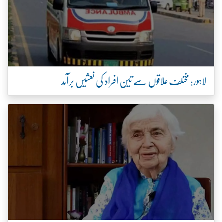
لاہور: مختلف علاقوں سے تین افراد کی نعشیں برآمد