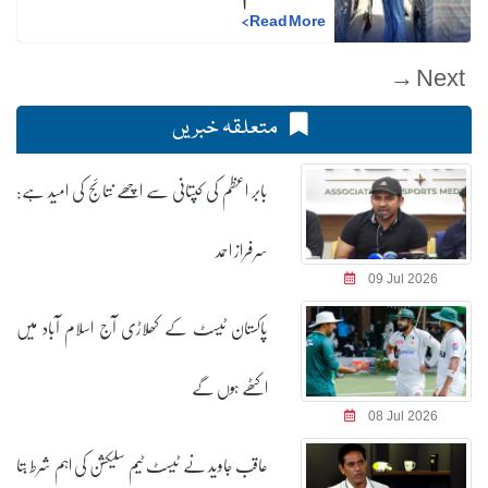
>
Read More
Next →
متعلقہ خبریں
بابر اعظم کی کپتانی سے اچھے نتائج کی امید ہے:
سرفراز احمد
09 Jul 2026
پاکستان ٹیسٹ کے کھلاڑی آج اسلام آباد میں
اکٹھے ہوں گے
08 Jul 2026
عاقب جاوید نے ٹیسٹ ٹیم سلیکشن کی اہم شرط بتا