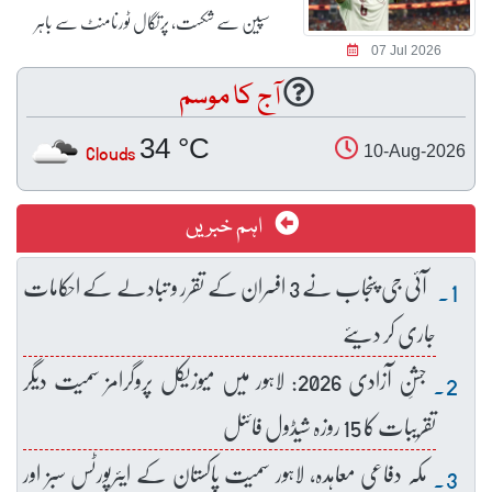
سپین سے شکست، پرتگال ٹورنامنٹ سے باہر
07 Jul 2026
آج کا موسم
34 °C
Clouds
10-Aug-2026
اہم خبریں
آئی جی پنجاب نے 3 افسران کے تقرر و تبادلے کے احکامات
جاری کر دیئے
جشنِ آزادی 2026: لاہور میں میوزیکل پروگرامز سمیت دیگر
تقریبات کا 15 روزہ شیڈول فائنل
مکہ دفاعی معاہدہ، لاہور سمیت پاکستان کے ایئرپورٹس سبز اور