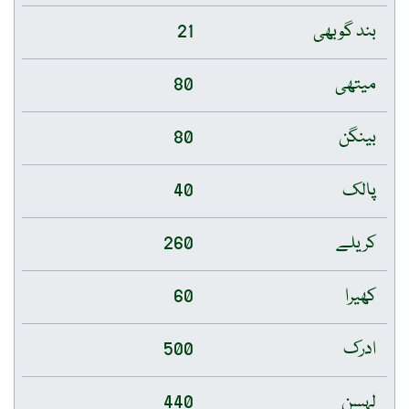
بند گوبھی
21
میتھی
80
بینگن
80
پالک
40
کریلے
260
کھیرا
60
ادرک
500
لہسن
440