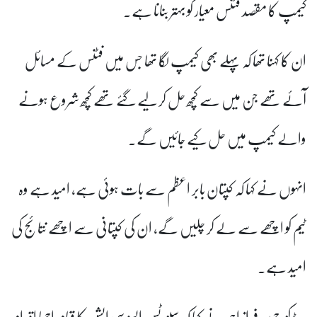
کیمپ کا مقصد فٹنس معیار کو بہتر بنانا ہے۔
ان کا کہنا تھا کہ پہلے بھی کیمپ لگا تھا جس میں فٹنس کے مسائل
آئے تھے جن میں سے کچھ حل کر لیے گئے تھے کچھ شروع ہونے
والے کیمپ میں حل کیے جائیں گے۔
انہوں نے کہا کہ کپتان بابر اعظم سے بات ہوئی ہے، امید ہے وہ
ٹیم کو اچھے سے لے کر چلیں گے، ان کی کپتانی سے اچھے نتائج کی
امید ہے۔
ہیڈ کوچ سرفراز احمد نے کہا کہ سپورٹس ایسوسی ایشن کا قیام اچھا اقدام