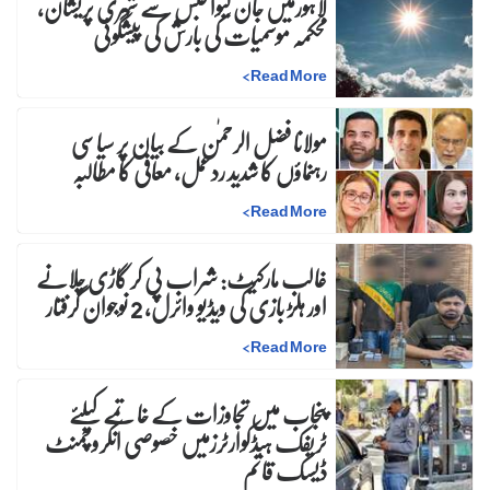
لاہورمیں جان لیوا حبس سے شہری پریشان،
محکمہ موسمیات کی بارش کی پیشگوئی
>
Read More
مولانا فضل الرحمٰن کے بیان پر سیاسی
رہنماؤں کا شدید ردعمل، معافی کا مطالبہ
>
Read More
غالب مارکیٹ: شراب پی کر گاڑی چلانے
اور ہلڑ بازی کی ویڈیو وائرل، 2 نوجوان گرفتار
>
Read More
پنجاب میں تجاوزات کے خاتمے کیلئے
ٹریفک ہیڈکوارٹرزمیں خصوصی انکروچمنٹ
ڈیسک قائم