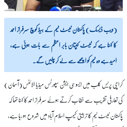
(ویب ڈیسک) پاکستان ٹیسٹ ٹیم کے ہیڈ کوچ سرفراز احمد
کا کہنا ہے کہ ٹیسٹ کپتان بابر اعظم سے بات ہوئی ہے،
امید ہے وہ ٹیم کو اچھے سے لے کر چلیں گے۔
کراچی پریس کلب میں ایسوسی ایشن سپورٹس میڈیا الائنس (آسمان)
کی تعارفی تقریب سے خطاب کرتے ہوئے سرفراز احمد کا کہنا تھا کہ
پاکستان ٹیسٹ ٹیم کا تربیتی کیمپ اسلام آباد میں شروع ہو رہا ہے،