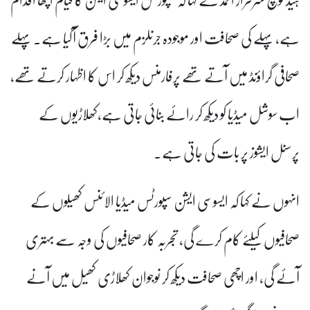
ہے، پہلے کی صحافت اور موجودہ جرنلزم میں بڑا فرق آگیا ہے۔ پہلے
صحافی گراؤنڈ میں آتے تھے پرفارمنس دیکھ کر اس کا اظہار کرتے تھے،
اب سوشل میڈیا کو دیکھ کر رائے بنائی جاتی ہے،کھلاڑیوں کے
پرسنل ایشوز پر بات کی جاتی ہے۔
انہوں نے کہا کہ ایسوسی ایشن سپورٹس میڈیا الائنس کھیلوں کے
صحافیوں کیلئے کام کرے گی، تجربہ کار صحافیوں کی وجہ سے بہتری
آئے گی، اور اچھی صحافت دیکھ کر نوجوان کھلاڑی کھیل میں آنے