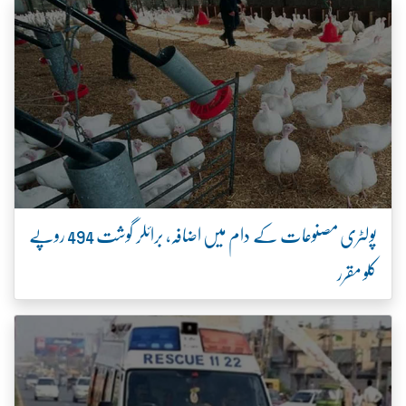
پولٹری مصنوعات کے دام میں اضافہ، برائلر گوشت 494 روپے
کلو مقرر