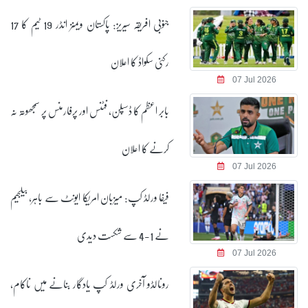
جنوبی افریقہ سیریز: پاکستان ویمنز انڈر 19 ٹیم کا 17
رکنی سکواڈ کا اعلان
07 Jul 2026
بابر اعظم کا ڈسپلن، فٹنس اور پرفارمنس پر سمجھوتہ نہ
کرنے کا اعلان
07 Jul 2026
فیفا ورلڈ کپ: میزبان امریکا ایونٹ سے باہر، بیلجیم
نے 1-4 سے شکست دیدی
07 Jul 2026
رونالڈو آخری ورلڈ کپ یادگار بنانے میں ناکام،