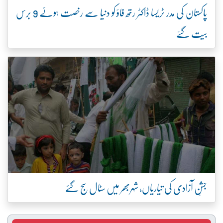
پاکستان کی مدر ٹریسا ڈاکٹر رتھ فاؤ کو دنیا سے رخصت ہوئے 9 برس
بیت گئے
جشنِ آزادی کی تیاریاں، شہربھر میں سٹال سج گئے