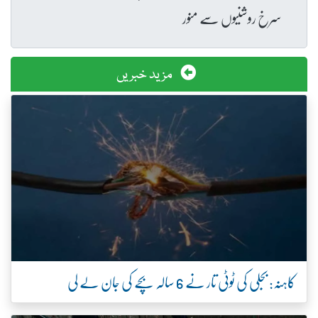
سرخ روشنیوں سے منور
مزید خبریں
کاہنہ: بجلی کی ٹوٹی تار نے 6 سالہ بچے کی جان لے لی