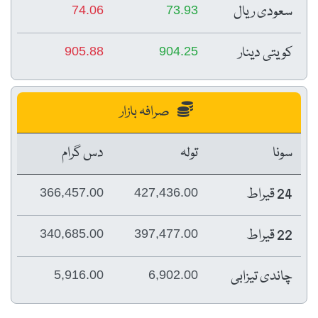
سعودی ریال
74.06
73.93
کویتی دینار
905.88
904.25
صرافہ بازار
سونا
تولہ
دس گرام
24 قیراط
366,457.00
427,436.00
22 قیراط
340,685.00
397,477.00
چاندی تیزابی
5,916.00
6,902.00