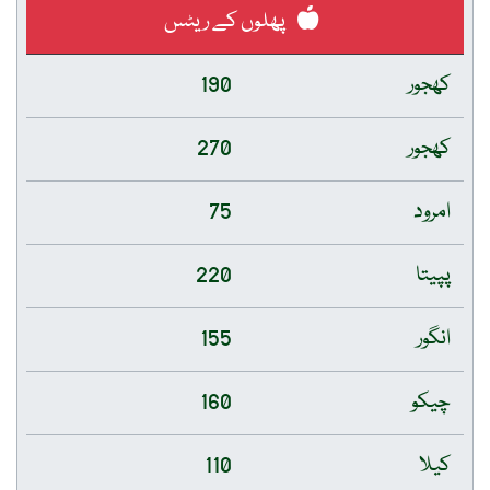
پھلوں کے ریٹس
کھجور
190
کھجور
270
امرود
75
پپیتا
220
انگور
155
چیکو
160
کیلا
110