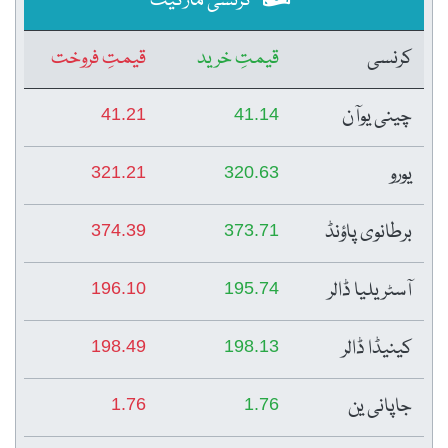
کرنسی مارکیٹ
کرنسی
قیمتِ خرید
قیمتِ فروخت
چینی یوآن
41.21
41.14
یورو
321.21
320.63
برطانوی پاؤنڈ
374.39
373.71
آسٹریلیا ڈالر
196.10
195.74
کینیڈا ڈالر
198.49
198.13
جاپانی ین
1.76
1.76