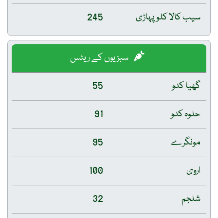
سیب کالا کلو پہاڑی
245
سبزیوں کے ریٹس
گھیا کدو
55
حلوہ کدو
91
مونگرے
95
اروی
100
شلجم
32