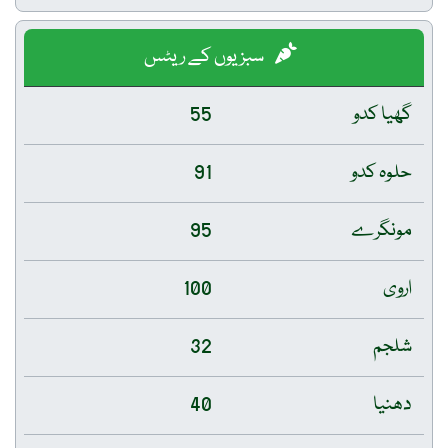
سبزیوں کے ریٹس
گھیا کدو
55
حلوہ کدو
91
مونگرے
95
اروی
100
شلجم
32
دھنیا
40