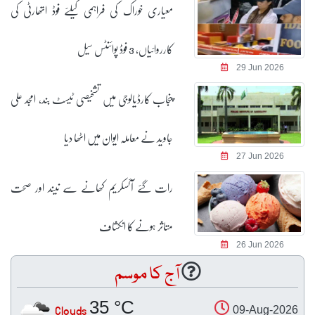
معیاری خوراک کی فراہمی کیلئے فوڈ اتھارٹی کی
کارروائیاں، 3 فوڈ پوائنٹس سیل
29 Jun 2026
پنجاب کارڈیالوجی میں تشخیصی ٹیسٹ بند، امجد علی
جاوید نے معاملہ ایوان میں اٹھا دیا
27 Jun 2026
رات گئے آئسکریم کھانے سے نیند اور صحت
متاثر ہونے کا انکشاف
26 Jun 2026
آج کا موسم
35 °C
Clouds
09-Aug-2026