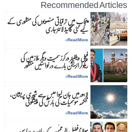
Recommended Articles
پنجاب میں ترقیاتی منصوبوں کی منظوری کے
لیے نئی گائیڈ لائنز جاری
>
Read More
فیملی ویلفیئر ورکرز سمیت دیگر ملازمین کی
ریگولرائزیشن بارے درخواستیں منظور
>
Read More
لاہورمیں جان لیوا حبس سے شہری پریشان،
محکمہ موسمیات کی بارش کی پیشگوئی
>
Read More
مولانا فضل الرحمٰن کے بیان پر سیاسی