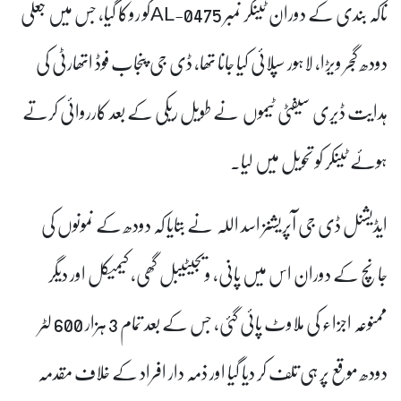
ناکہ بندی کے دوران ٹینکر نمبر
AL-0475
کو روکا گیا، جس میں جعلی
دودھ گجر ویڑا، لاہور سپلائی کیا جانا تھا، ڈی جی پنجاب فوڈ اتھارٹی کی
ہدایت ڈیری سیفٹی ٹیموں نے طویل ریکی کے بعد کارروائی کرتے
ہوئے ٹینکر کو تحویل میں لیا۔
ایڈیشنل ڈی جی آپریشنز اسد اللہ نے بتایا کہ دودھ کے نمونوں کی
جانچ کے دوران اس میں پانی، ویجیٹیبل گھی، کیمیکل اور دیگر
ممنوعہ اجزاء کی ملاوٹ پائی گئی، جس کے بعد تمام 3 ہزار 600 لٹر
دودھ موقع پر ہی تلف کر دیا گیا اور ذمہ دار افراد کے خلاف مقدمہ