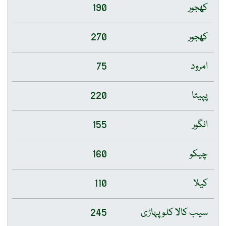
کھجور
190
کھجور
270
امرود
75
پپیتا
220
انگور
155
چیکو
160
کیلا
110
سیب کالا کلو پہاڑی
245