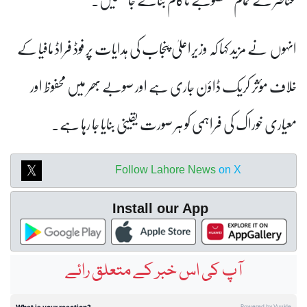
انہوں نے مزید کہا کہ وزیراعلیٰ پنجاب کی ہدایات پر فوڈ فراڈ مافیا کے
خلاف مؤثر کریک ڈاؤن جاری ہے اور صوبے بھر میں محفوظ اور
معیاری خوراک کی فراہمی کو ہر صورت یقینی بنایا جا رہا ہے۔
Follow Lahore News
on X
Install our App
آپ کی اس خبر کے متعلق رائے