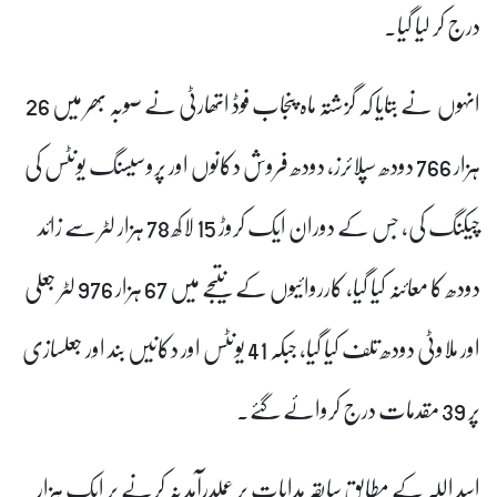
درج کر لیا گیا۔
انہوں نے بتایا کہ گزشتہ ماہ پنجاب فوڈ اتھارٹی نے صوبہ بھر میں 26
ہزار 766 دودھ سپلائرز، دودھ فروش دکانوں اور پروسیسنگ یونٹس کی
چیکنگ کی، جس کے دوران ایک کروڑ 15 لاکھ 78 ہزار لٹر سے زائد
دودھ کا معائنہ کیا گیا، کارروائیوں کے نتیجے میں 67 ہزار 976 لٹر جعلی
اور ملاوٹی دودھ تلف کیا گیا، جبکہ 41 یونٹس اور دکانیں بند اور جعلسازی
پر 39 مقدمات درج کروائے گئے۔
اسد اللہ کے مطابق سابقہ ہدایات پر عملدرآمد نہ کرنے پر ایک ہزار