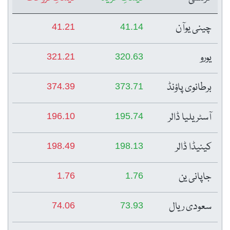
چینی یوآن
41.21
41.14
یورو
321.21
320.63
برطانوی پاؤنڈ
374.39
373.71
آسٹریلیا ڈالر
196.10
195.74
کینیڈا ڈالر
198.49
198.13
جاپانی ین
1.76
1.76
سعودی ریال
74.06
73.93