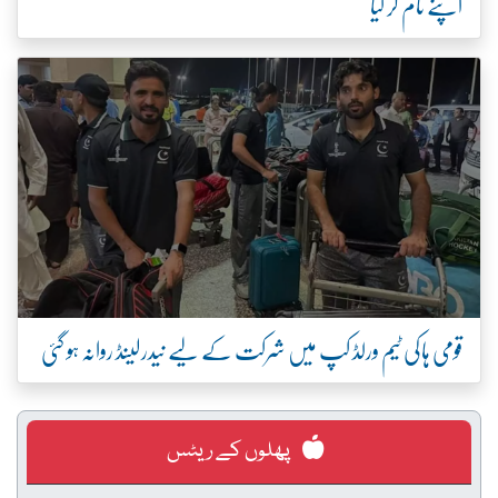
اپنے نام کر لیا
قومی ہاکی ٹیم ورلڈ کپ میں شرکت کے لیے نیدرلینڈ روانہ ہو گئی
پھلوں کے ریٹس