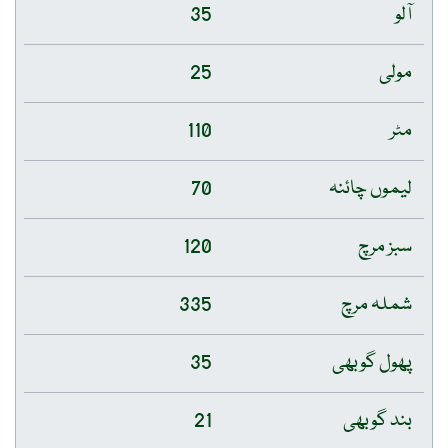
آلو
35
مولی
25
مٹر
110
لیموں چائنہ
70
سبز مرچ
120
شملہ مرچ
335
پھول گوبھی
35
بند گوبھی
21