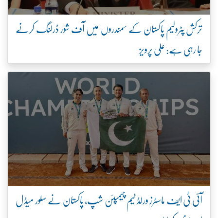
ترکش پٹرولیم پاکستان کے سمندروں میں آف شور ڈرلنگ کرنے
جا رہی ہے: علی پرویز
آئی ٹی ایف ماسٹرز ورلڈ ٹیم چیمپئن شپ، پاکستان نے سلور میڈل