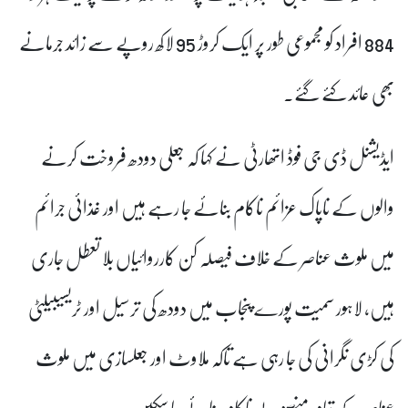
884 افراد کو مجموعی طور پر ایک کروڑ 95 لاکھ روپے سے زائد جرمانے
بھی عائد کئے گئے۔
ایڈیشنل ڈی جی فوڈ اتھارٹی نے کہا کہ جعلی دودھ فروخت کرنے
والوں کے ناپاک عزائم ناکام بنائے جا رہے ہیں اور غذائی جرائم
میں ملوث عناصر کے خلاف فیصلہ کن کارروائیاں بلا تعطل جاری
ہیں، لاہور سمیت پورے پنجاب میں دودھ کی ترسیل اور ٹریسیبیلٹی
کی کڑی نگرانی کی جا رہی ہے تاکہ ملاوٹ اور جعلسازی میں ملوث
عناصر کے تمام منصوبے ناکام بنائے جا سکیں۔