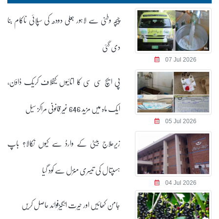
چیچہ وطنی سے لاہور جعلی دودھ کی سپلائی ناکام بنا
دی گئی
07 Jul 2026
پی ایچ سی سی کا اتائیوں کیخلاف کریک ڈاؤن،
ایک ماہ میں مزید 646 غیر قانونی مراکز سیل
05 Jul 2026
زیرِعلاج بیٹی کے وارڈ سے کیوں نکالا؟ باپ
ہسپتال کی تیسری منزل سے کود گیا
04 Jul 2026
جامن کھائیں اور حیرت انگیزفوائد حاصل کریں