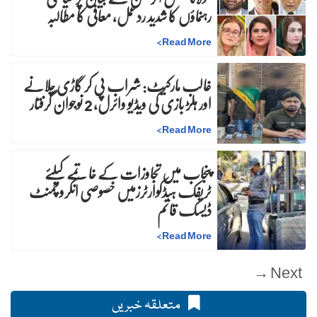
رہنماؤں کا شدید ردعمل، معافی کا مطالبہ
>
Read More
غالب مارکیٹ: شراب پی کر گاڑی چلانے
اور ہلڑ بازی کی ویڈیو وائرل، 2 نوجوان گرفتار
>
Read More
پنجاب میں تجاوزات کے خاتمے کیلئے
ٹریفک ہیڈکوارٹرزمیں خصوصی انکروچمنٹ
ڈیسک قائم
>
Read More
Next →
متعلقہ خبریں