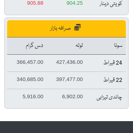
کویتی دینار
905.88
904.25
صرافہ بازار
سونا
تولہ
دس گرام
24 قیراط
366,457.00
427,436.00
22 قیراط
340,685.00
397,477.00
چاندی تیزابی
5,916.00
6,902.00