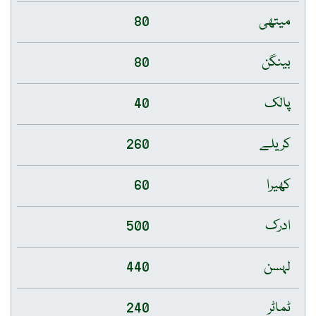
میتھی
80
بینگن
80
پالک
40
کریلے
260
کھیرا
60
ادرک
500
لہسن
440
ٹماٹر
240