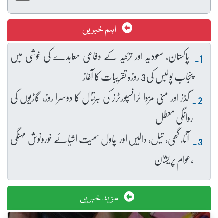
اہم خبریں
پاکستان، سعودیہ اور ترکیہ کے دفاعی معاہدے کی خوشی میں
پنجاب پولیس کی 3 روزہ تقریبات کا آغاز
گڈز اور منی مزدا ٹرانسپورٹرز کی ہڑتال کا دوسرا روز، گاڑیوں کی
روانگی معطل
آٹا، گھی، تیل، دالیں اور چاول سمیت اشیائے خورونوش مہنگی
،عوام پریشان
مزید خبریں