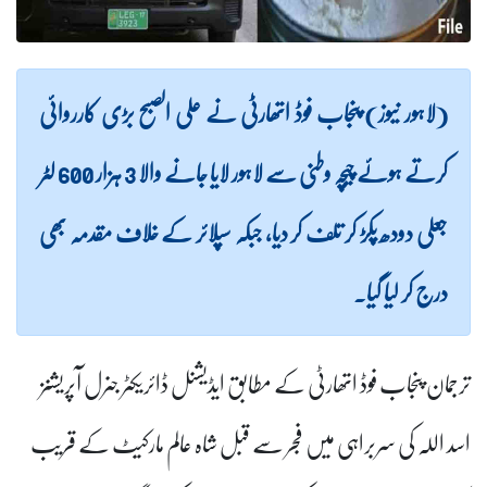
(لاہور نیوز) پنجاب فوڈ اتھارٹی نے علی الصبح بڑی کارروائی
کرتے ہوئے چیچہ وطنی سے لاہور لایا جانے والا 3 ہزار 600 لٹر
جعلی دودھ پکڑ کر تلف کر دیا، جبکہ سپلائر کے خلاف مقدمہ بھی
درج کر لیا گیا۔
ترجمان پنجاب فوڈ اتھارٹی کے مطابق ایڈیشنل ڈائریکٹر جنرل آپریشنز
اسد اللہ کی سربراہی میں فجر سے قبل شاہ عالم مارکیٹ کے قریب