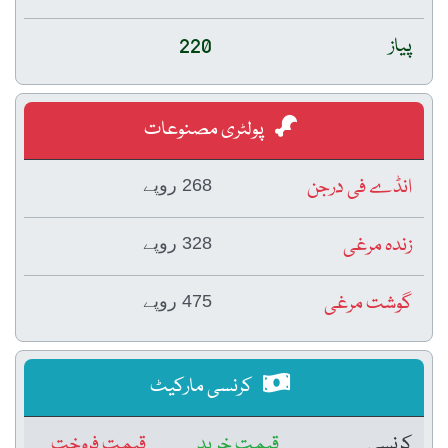
پیاز
220
پولٹری مصنوعات
انڈے فی درجن
268 روپے
زندہ مرغی
328 روپے
گوشت مرغی
475 روپے
کرنسی مارکیٹ
کرنسی
قیمتِ خرید
قیمتِ فروخت