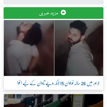
مزید خبریں
لاہور میں 26 سالہ نوجوان 15 لاکھ روپے تاوان کے لیے اغوا