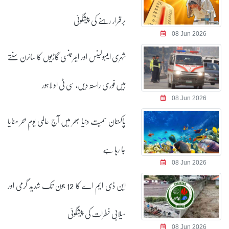
برقرار رہنے کی پیشگوئی
08 Jun 2026
شہری ایمبولینس اور ایمرجنسی گاڑیوں کا سائرن سنتے
ہیں فوری راستہ دیں، سی ٹی او لاہور
08 Jun 2026
پاکستان سمیت دنیا بھر میں آج عالمی یومِ بحر منایا
جا رہا ہے
08 Jun 2026
این ڈی ایم اے کا 12 جون تک شدید گرمی اور
سیلابی خطرات کی پیشگوئی
08 Jun 2026