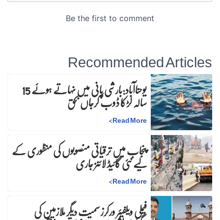
Recommended Articles
یوحناآباد:بارشی پانی میں نہاتے ہوئے 15
سالہ لڑکا ڈوب کرجاں بحق
>
Read More
پنجاب میں ترقیاتی منصوبوں کی منظوری کے
لیے نئی گائیڈ لائنز جاری
>
Read More
فیملی ویلفیئر ورکرز سمیت دیگر ملازمین کی