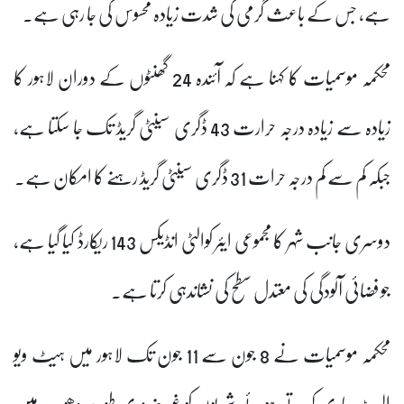
ہے، جس کے باعث گرمی کی شدت زیادہ محسوس کی جا رہی ہے۔
محکمہ موسمیات کا کہنا ہے کہ آئندہ 24 گھنٹوں کے دوران لاہور کا
زیادہ سے زیادہ درجہ حرارت 43 ڈگری سینٹی گریڈ تک جا سکتا ہے،
جبکہ کم سے کم درجہ حرات 31 ڈگری سینٹی گریڈ رہنے کا امکان ہے۔
دوسری جانب شہر کا مجموعی ایئر کوالٹی انڈیکس 143 ریکارڈ کیا گیا ہے،
جو فضائی آلودگی کی معتدل سطح کی نشاندہی کرتا ہے۔
محکمہ موسمیات نے 8 جون سے 11 جون تک لاہور میں ہیٹ ویو
الرٹ جاری کرتے ہوئے شہریوں کو غیر ضروری طور پر دھوپ میں