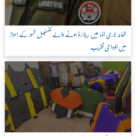
تھانہ لاری اڈہ میں ریٹائرڈ ہونے والے کنسٹیبل ظہور کے اعزاز
میں الوداعی تقریب