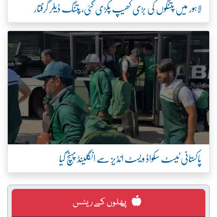
لاہور میں پتنگوں کی بڑی کھیپ پکڑی گئی، پتنگ ڈیلر گرفتار
پاکستانی ٹیسٹ سکواڈ ویسٹ انڈیز سے انگلینڈ پہنچ گیا
پھلوں کے ریٹس