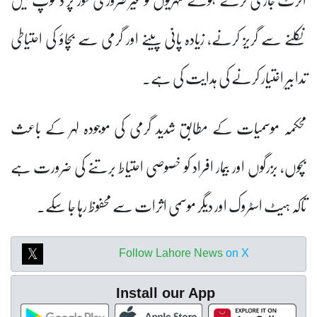
نکلنے سے گریز کرنے، زیادہ پانی پینے اور گرمی سے بچاؤ کی احتیاطی
تدابیر اختیار کرنے کی ہدایت کی ہے۔
محکمہ موسمیات کے مطابق شدید گرمی کی موجودہ لہر کے باعث
بچوں، بزرگوں اور بیمار افراد کو خصوصی احتیاط برتنے کی ضرورت ہے
تاکہ ہیٹ اسٹروک اور دیگر موسمی اثرات سے محفوظ رہا جا سکے۔
Follow Lahore News
on X
Install our App