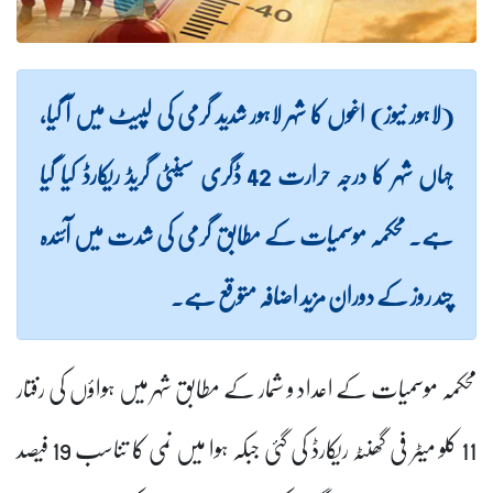
(لاہور نیوز) اغوں کا شہر لاہور شدید گرمی کی لپیٹ میں آ گیا،
جہاں شہر کا درجہ حرارت 42 ڈگری سینٹی گریڈ ریکارڈ کیا گیا
ہے۔ محکمہ موسمیات کے مطابق گرمی کی شدت میں آئندہ
چند روز کے دوران مزید اضافہ متوقع ہے۔
محکمہ موسمیات کے اعداد و شمار کے مطابق شہر میں ہواؤں کی رفتار
11 کلو میٹر فی گھنٹہ ریکارڈ کی گئی جبکہ ہوا میں نمی کا تناسب 19 فیصد