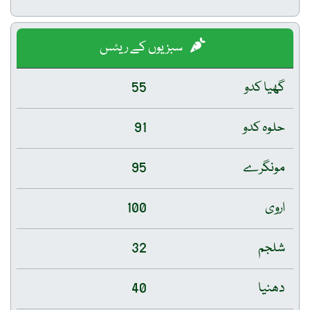
سبزیوں کے ریٹس
گھیا کدو
55
حلوہ کدو
91
مونگرے
95
اروی
100
شلجم
32
دھنیا
40