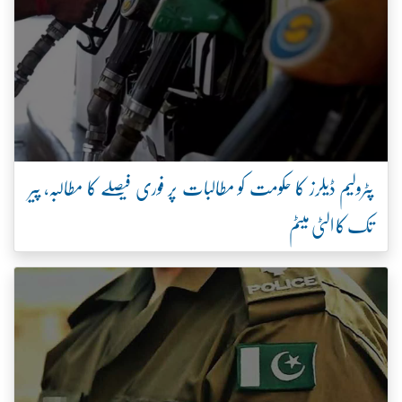
پٹرولیم ڈیلرز کا حکومت کو مطالبات پر فوری فیصلے کا مطالبہ، پیر
تک کا الٹی میٹم