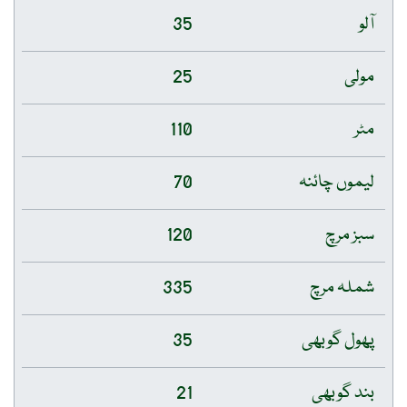
آلو
35
مولی
25
مٹر
110
لیموں چائنہ
70
سبز مرچ
120
شملہ مرچ
335
پھول گوبھی
35
بند گوبھی
21