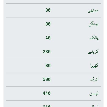
میتھی
80
بینگن
80
پالک
40
کریلے
260
کھیرا
60
ادرک
500
لہسن
440