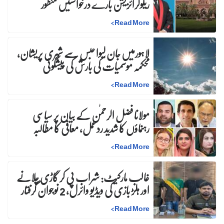
ریگولرائزیشن بارے درخواستیں منظور
>
Read More
لاہورمیں جان لیوا حبس سے شہری پریشان،
محکمہ موسمیات کی بارش کی پیشگوئی
>
Read More
مولانا فضل الرحمٰن کے بیان پر سیاسی
رہنماؤں کا شدید ردعمل، معافی کا مطالبہ
>
Read More
غالب مارکیٹ: شراب پی کر گاڑی چلانے
اور ہلڑ بازی کی ویڈیو وائرل، 2 نوجوان گرفتار
>
Read More