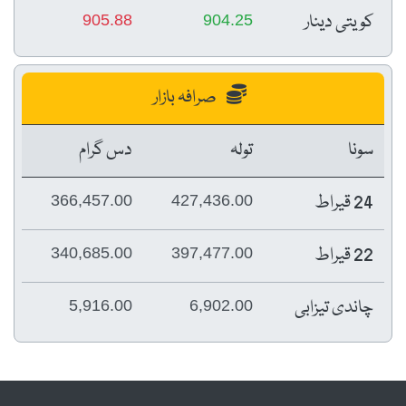
کویتی دینار
905.88
904.25
صرافہ بازار
سونا
تولہ
دس گرام
24 قیراط
366,457.00
427,436.00
22 قیراط
340,685.00
397,477.00
چاندی تیزابی
5,916.00
6,902.00