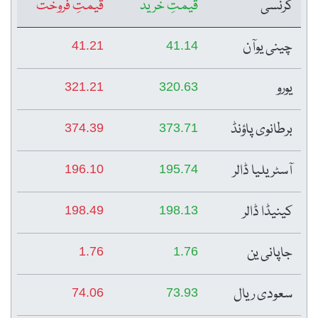
کرنسی
قیمتِ خرید
قیمتِ فروخت
چینی یوآن
41.21
41.14
یورو
321.21
320.63
برطانوی پاؤنڈ
374.39
373.71
آسٹریلیا ڈالر
196.10
195.74
کینیڈا ڈالر
198.49
198.13
جاپانی ین
1.76
1.76
سعودی ریال
74.06
73.93