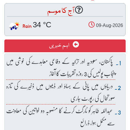
آج کا موسم
34 °C
Rain
09-Aug-2026
اہم خبریں
پاکستان، سعودیہ اور ترکیہ کے دفاعی معاہدے کی خوشی میں
پنجاب پولیس کی 3 روزہ تقریبات کا آغاز
دریاؤں میں پانی کے بہاؤ اور ڈیموں میں ذخیرے کی تازہ
صورتحال کی رپورٹ جاری
عبداللہ طاہر کو ٹارگٹ کرنے کا منصوبہ دو خواتین کی معاونت
سے مکمل ہوا، ذرائع