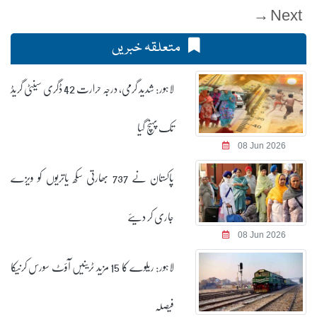
Next →
متعلقہ خبریں
لاہور: شدید گرمی، درجہ حرارت 42 ڈگری سینٹی گریڈ
تک پہنچ گیا
08 Jun 2026
پاکستان نے 737 بھارتی سکھ یاتریوں کو ویزے
جاری کر دیئے
08 Jun 2026
لاہور: ریلوے کا 15 مزید ٹرینیں آؤٹ سورس کرنیکا
فیصلہ