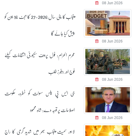
08 Jun 2026
پنجاب کا مالی سال 2026-27 کا بجٹ 16 جون کو
پیش کیا جائے گا
08 Jun 2026
محرم الحرام: فول پروف سکیورٹی انتظامات کیلئے
فوج اور رینجرز طلب
08 Jun 2026
جی ایس پی پلس سہولت کو خطرہ، حکومت
اصلاحات پر توجہ دے: شاہ محمود
08 Jun 2026
لاہور سمیت پنجاب بھر میں شدید گرمی کا راج