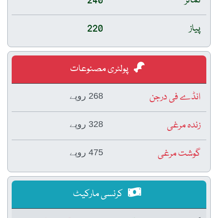
ٹماٹر
240
پیاز
220
پولٹری مصنوعات
انڈے فی درجن
268 روپے
زندہ مرغی
328 روپے
گوشت مرغی
475 روپے
کرنسی مارکیٹ