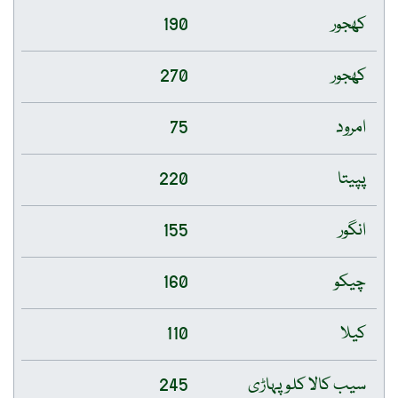
کھجور
190
کھجور
270
امرود
75
پپیتا
220
انگور
155
چیکو
160
کیلا
110
سیب کالا کلو پہاڑی
245