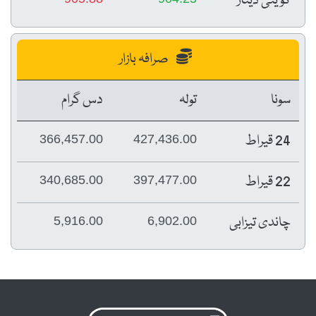
کویتی دینار
صرافہ بازار
سونا
تولہ
دس گرام
24 قیراط
366,457.00
427,436.00
22 قیراط
340,685.00
397,477.00
چاندی تیزابی
5,916.00
6,902.00