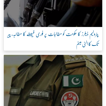
پٹرولیم ڈیلرز کا حکومت کو مطالبات پر فوری فیصلے کا مطالبہ، پیر
تک کا الٹی میٹم