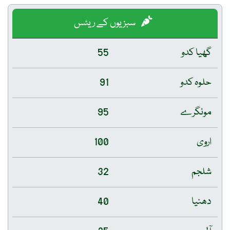
سبزیوں کے ریٹس
گھیا کدو
55
حلوہ کدو
91
مونگرے
95
اروی
100
شلجم
32
دھنیا
40