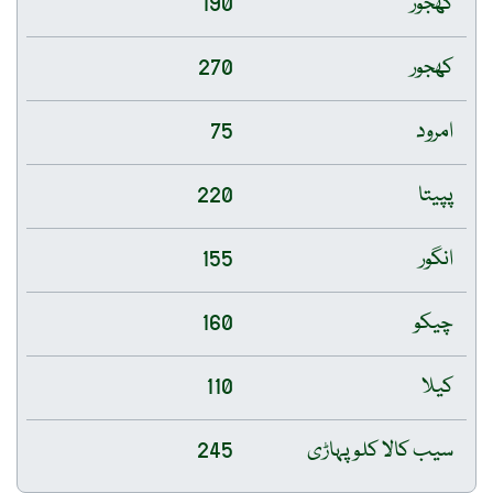
کھجور
190
کھجور
270
امرود
75
پپیتا
220
انگور
155
چیکو
160
کیلا
110
سیب کالا کلو پہاڑی
245