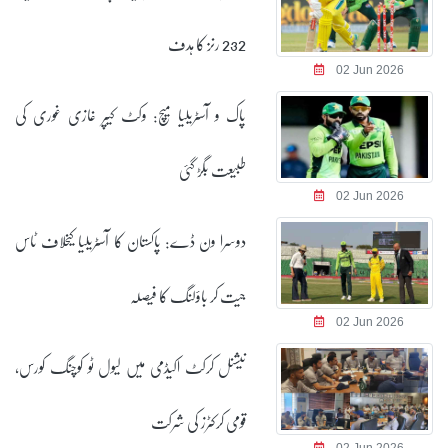
232 رنز کا ہدف
02 Jun 2026
پاک و آسٹریلیا میچ: وکٹ کیپر غازی غوری کی
طبیعت بگڑ گئی
02 Jun 2026
دوسرا ون ڈے: پاکستان کا آسٹریلیا کیخلاف ٹاس
جیت کر باؤلنگ کا فیصلہ
02 Jun 2026
نیشنل کرکٹ اکیڈمی میں لیول ٹو کوچنگ کورس،
قومی کرکٹرز کی شرکت