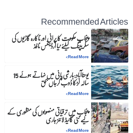
Recommended Articles
پنجاب حکومت کا پرانی اور ناکارہ گاڑیوں کی
سکریپنگ کیلئے نیا آرڈیننس نافذ
>
Read More
یوحناآباد:بارشی پانی میں نہاتے ہوئے 15
سالہ لڑکا ڈوب کرجاں بحق
>
Read More
پنجاب میں ترقیاتی منصوبوں کی منظوری کے
لیے نئی گائیڈ لائنز جاری
>
Read More