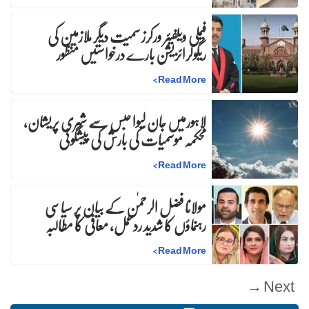
فیملی ویلفیئر ورکرز سمیت دیگر ملازمین کی
ریگولرائزیشن بارے درخواستیں منظور
>
Read More
لاہورمیں جان لیوا حبس سے شہری پریشان،
محکمہ موسمیات کی بارش کی پیشگوئی
>
Read More
مولانا فضل الرحمٰن کے بیان پر سیاسی
رہنماؤں کا شدید ردعمل، معافی کا مطالبہ
>
Read More
Next →