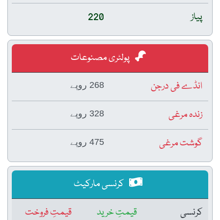
پیاز
220
پولٹری مصنوعات
انڈے فی درجن
268 روپے
زندہ مرغی
328 روپے
گوشت مرغی
475 روپے
کرنسی مارکیٹ
کرنسی
قیمتِ خرید
قیمتِ فروخت