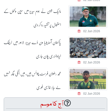
02 Jun 2026
مائیک ہیسن نے ہوم سیریز میں سپن وکٹوں کے
استعمال پر تنقید رد کر دی
02 Jun 2026
پاکستان آسٹریلیا ون ڈے سیریز: لاہور میں ٹریفک
ایڈوائزری پلان جاری
02 Jun 2026
محمد رضوان فرسٹ چوائس ہیں، میں اُنکی جگہ نہیں
لے رہا: غازی غوری
02 Jun 2026
آج کا موسم