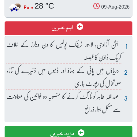
28 °C
Rain
09-Aug-2026
اہم خبریں
جشنِ آزادی: لاہور ٹریفک پولیس کا ون ویلرز کے خلاف
کریک ڈاؤن کا فیصلہ
دریاؤں میں پانی کے بہاؤ اور ڈیموں میں ذخیرے کی تازہ
صورتحال کی رپورٹ جاری
عبداللہ طاہر کو ٹارگٹ کرنے کا منصوبہ دو خواتین کی معاونت
سے مکمل ہوا، ذرائع
مزید خبریں