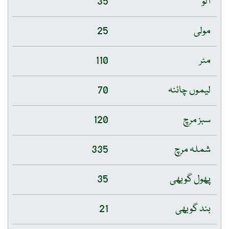
آلو
35
مولی
25
مٹر
110
لیموں چائنہ
70
سبز مرچ
120
شملہ مرچ
335
پھول گوبھی
35
بند گوبھی
21