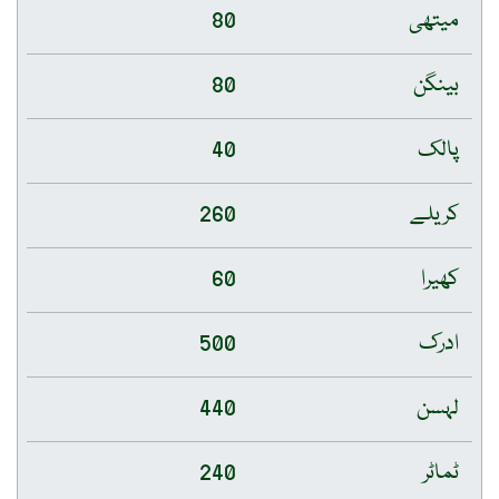
میتھی
80
بینگن
80
پالک
40
کریلے
260
کھیرا
60
ادرک
500
لہسن
440
ٹماٹر
240