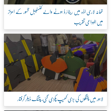
تھانہ لاری اڈہ میں ریٹائرڈ ہونے والے کنسٹیبل ظہور کے اعزاز
میں الوداعی تقریب
لاہور میں پتنگوں کی بڑی کھیپ پکڑی گئی، پتنگ ڈیلر گرفتار