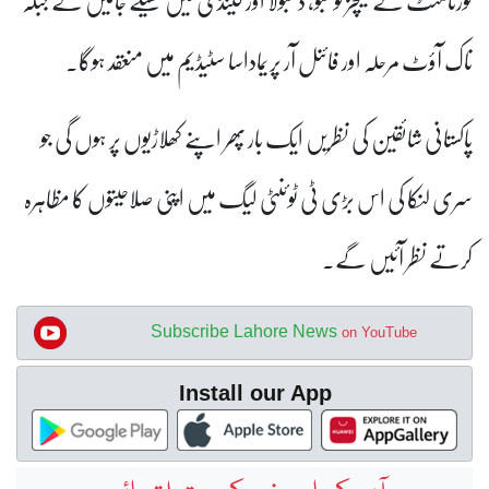
ٹورنامنٹ کے میچز کولمبو، دمبولا اور کینڈی میں کھیلے جائیں گے جبکہ
ناک آؤٹ مرحلہ اور فائنل آر پریماداسا سٹیڈیم میں منعقد ہوگا۔
پاکستانی شائقین کی نظریں ایک بار پھر اپنے کھلاڑیوں پر ہوں گی جو
سری لنکا کی اس بڑی ٹی ٹوئنٹی لیگ میں اپنی صلاحیتوں کا مظاہرہ
کرتے نظر آئیں گے۔
Subscribe Lahore News
on YouTube
Install our App