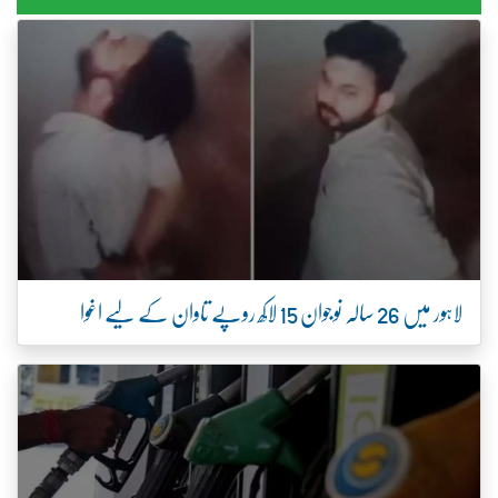
لاہور میں 26 سالہ نوجوان 15 لاکھ روپے تاوان کے لیے اغوا