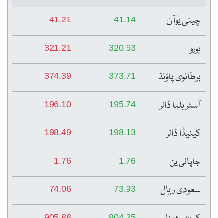
چینی یوآن
41.21
41.14
یورو
321.21
320.63
برطانوی پاؤنڈ
374.39
373.71
آسٹریلیا ڈالر
196.10
195.74
کینیڈا ڈالر
198.49
198.13
جاپانی ین
1.76
1.76
سعودی ریال
74.06
73.93
905.88
904.25