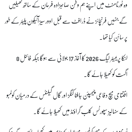
وہ ٹورنامنٹ میں اپنے ہم وطن صاحبزادہ فرحان کے ساتھ کھیلیں
گے جنہیں فرنچائز نے ڈرافٹ سے قبل اوور سیز آئیکون پلیئر کے طور
پر سائن کیا تھا۔
لنکا پریمیئر لیگ 2026 کا آغاز 17 جولائی سے ہوگا جبکہ فائنل 8
اگست کو کھیلا جائے گا۔
افتتاحی میچ دفاعی چیمپئن جافنا کنگز اور گال گیلنٹس کے درمیان کولمبو
کے سنہالیز سپورٹس کلب گراؤنڈ میں کھیلا جائے گا۔