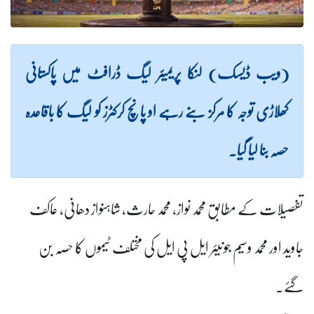
(ویب ڈیسک) لنکا پریمیئر لیگ ڈرافٹ میں پاکستانی
کھلاڑی توجہ کا مرکز بنے رہے او پانچ کرکٹرز کو لیگ کا باقاعدہ
حصہ بنا لیا گیا۔
تفصیلات کے مطابق محمد نواز، محمد حارث، شاہنواز دھانی، عاکف
جاوید اور محمد وسیم جونیئر ایل پی ایل کی مختلف ٹیموں کا حصہ بن
گئے۔