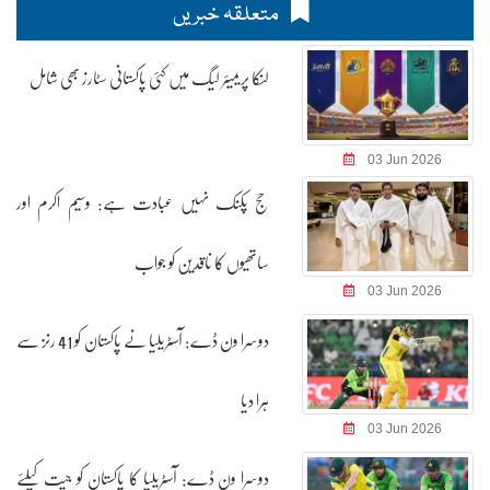
متعلقہ خبریں
لنکا پریمیئر لیگ میں کئی پاکستانی سٹارز بھی شامل
03 Jun 2026
حج پکنک نہیں عبادت ہے: وسیم اکرم اور
ساتھیوں کا ناقدین کو جواب
03 Jun 2026
دوسرا ون ڈے: آسٹریلیا نے پاکستان کو 41 رنز سے
ہرا دیا
03 Jun 2026
دوسرا ون ڈے: آسٹریلیا کا پاکستان کو جیت کیلئے