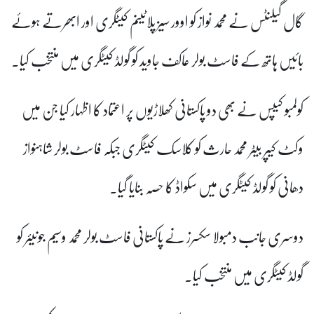
گال گیلنٹس نے محمد نواز کو اوور سیز پلاٹینم کیٹگری اور ابھرتے ہوئے
بائیں ہاتھ کے فاسٹ بولر عاکف جاوید کو گولڈ کیٹگری میں منتخب کیا۔
کولمبو کیپس نے بھی دو پاکستانی کھلاڑیوں پر اعتماد کا اظہار کیا جن میں
وکٹ کیپر بیٹر محمد حارث کو کلاسک کیٹگری جبکہ فاسٹ بولر شاہنواز
دھانی کو گولڈ کیٹگری میں سکواڈ کا حصہ بنایا گیا۔
دوسری جانب دمبولا سکسرز نے پاکستانی فاسٹ بولر محمد وسیم جونیئر کو
گولڈ کیٹگری میں منتخب کیا۔