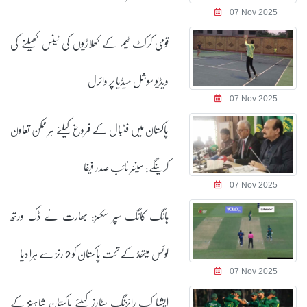
07 Nov 2025
قومی کرکٹ ٹیم کے کھلاڑیوں کی ٹینس کھیلنے کی
ویڈیو سوشل میڈیا پر وائرل
07 Nov 2025
پاکستان میں فٹبال کے فروغ کیلئے ہر ممکن تعاون
کرینگے: سینئر نائب صدر فیفا
07 Nov 2025
ہانگ کانگ سپر سکسز: بھارت نے ڈک ورتھ
لوئس میتھڈ کے تحت پاکستان کو 2 رنز سے ہرا دیا
07 Nov 2025
ایشیا کپ رائزنگ سٹارز کیلئے پاکستان شاہینز کے