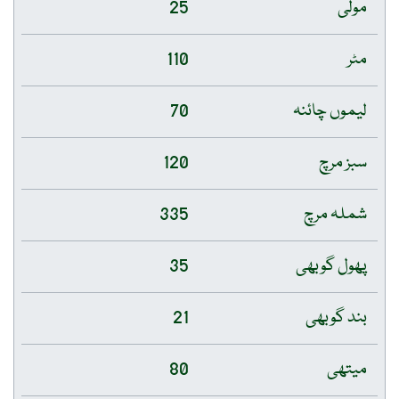
مولی
25
مٹر
110
لیموں چائنہ
70
سبز مرچ
120
شملہ مرچ
335
پھول گوبھی
35
بند گوبھی
21
میتھی
80