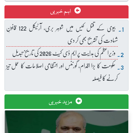
اہم خبریں
بیوی کے قتل کیس میں شوہر بری، آرٹیکل 122 قانونِ
شہادت کی تشریح بھی کر دی
وزیراعظم کی ہدایت پر ایم ڈی کیٹ 2026 کی تاریخ تبدیل
حکومت کا بڑا اقدام، گورننس اور انتظامی اصلاحات کا عمل تیز
کرنے کا فیصلہ
مزید خبریں