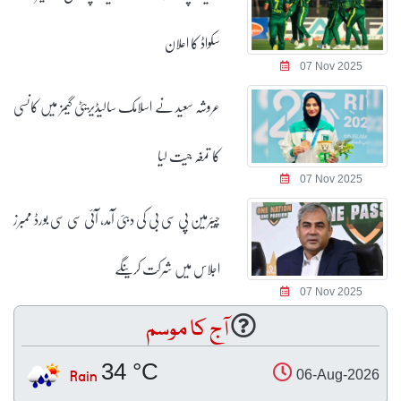
سکواڈ کا اعلان
07 Nov 2025
عروشہ سعید نے اسلامک سالیڈیریٹی گیمز میں کانسی
کا تمغہ جیت لیا
07 Nov 2025
چیئرمین پی سی بی کی دبئی آمد، آئی سی سی بورڈ ممبرز
اجلاس میں شرکت کرینگے
07 Nov 2025
آج کا موسم
34 °C
Rain
06-Aug-2026