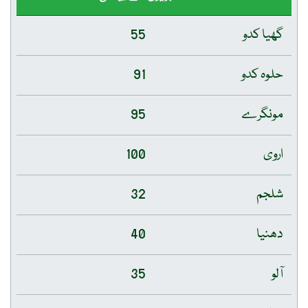
گھیا کدو
55
حلوہ کدو
91
مونگرے
95
اروی
100
شلجم
32
دھنیا
40
آلو
35