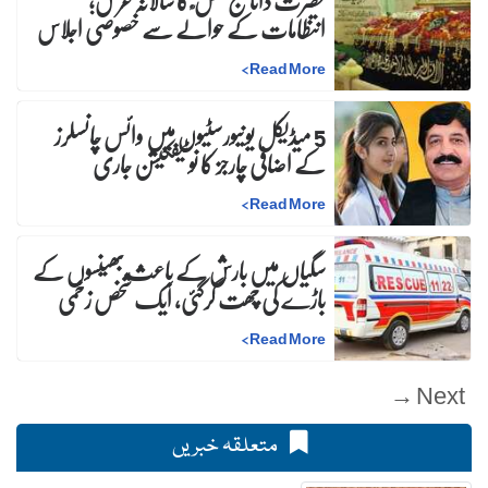
حضرت داتا گنج بخش ؒ کا سالانہ عرس;
انتظامات کے حوالے سے خصوصی اجلاس
>
Read More
5 میڈیکل یونیورسٹیوں میں وائس چانسلرز
کے اضافی چارجز کا نوٹیفکیشن جاری
>
Read More
سگیاں میں بارش کے باعث بھینسوں کے
باڑے کی چھت گرگئی، ایک شخص زخمی
>
Read More
Next →
متعلقہ خبریں