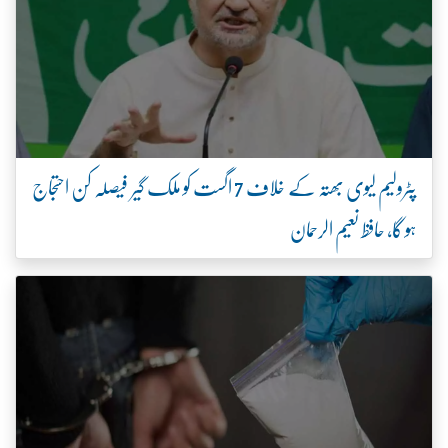
پٹرولیم لیوی بھتہ کے خلاف 7 اگست کو ملک گیر فیصلہ کن احتجاج
ہو گا، حافظ نعیم الرحمان