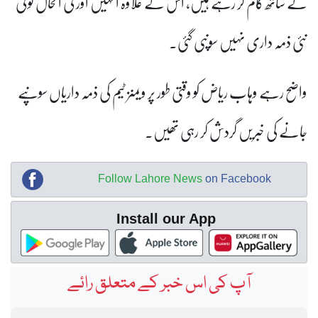
کے ساتھ کام کر رہے ہیں، اس کے علاوہ انہیں اور فی الحال کوئی
نئی ذمہ داری نہیں سونپی گئی۔
واضح رہے وہاب ریاض کو وقتی طور پر ویمنز ٹیم کی ذمہ داریاں سونپے
جانے کی خبریں گردش کر رہی تھیں۔
Follow Lahore News
on Facebook
Install our App
آپ کی اس خبر کے متعلق رائے