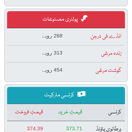
پولٹری مصنوعات
انڈے فی درجن
268 روپے
زندہ مرغی
313 روپے
گوشت مرغی
454 روپے
کرنسی مارکیٹ
کرنسی
قیمتِ خرید
قیمتِ فروخت
برطانوی پاؤنڈ
374.39
373.71