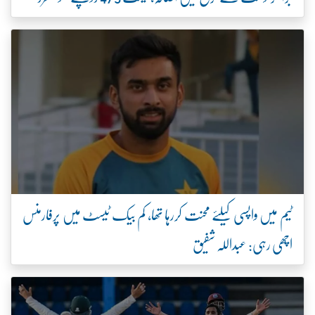
ٹیم میں واپسی کیلئے محنت کررہا تھا، کم بیک ٹیسٹ میں پرفارمنس
اچھی رہی: عبداللہ شفیق