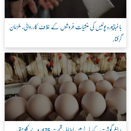
باغبانپورہ پولیس کی منشیات فروشوں کے خلاف کارروائی، ملزمان
گرفتار
برائلر گوشت کے نرخ میں اضافہ، قیمت 475 روپے کلو مقرر