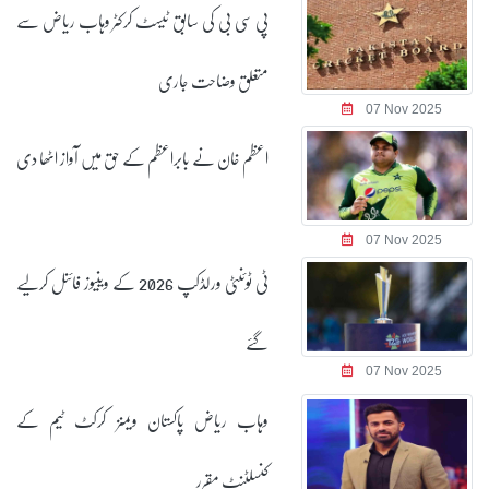
پی سی بی کی سابق ٹیسٹ کرکٹر وہاب ریاض سے
متعلق وضاحت جاری
07 Nov 2025
اعظم خان نے بابراعظم کے حق میں آواز اٹھا دی
07 Nov 2025
ٹی ٹوئنٹی ورلڈکپ 2026 کے وینیوز فائنل کرلیے
گئے
07 Nov 2025
وہاب ریاض پاکستان ویمنز کرکٹ ٹیم کے
کنسلٹنٹ مقرر