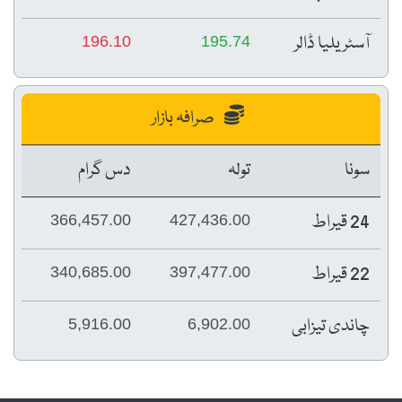
آسٹریلیا ڈالر
196.10
195.74
صرافہ بازار
سونا
تولہ
دس گرام
24 قیراط
366,457.00
427,436.00
22 قیراط
340,685.00
397,477.00
چاندی تیزابی
5,916.00
6,902.00