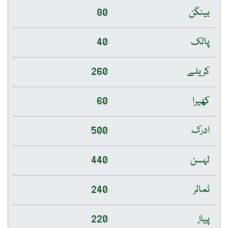
بینگن
80
پالک
40
کریلے
260
کھیرا
60
ادرک
500
لہسن
440
ٹماٹر
240
پیاز
220