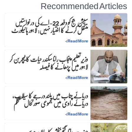
Recommended Articles
سیشن جج کو دفعہ 22-اے کی درخواستیں
منتقل کرنے کا اختیار نہیں: لاہور ہائیکورٹ
>
Read More
وزیرِ تعلیم پنجاب رانا سکندر حیات کا ٹیچر بن کر
لاہور میں پڑھانے کا فیصلہ
>
Read More
دریائے چناب میں بلند درجے کا سیلاب،
دریائے راوی میں مجموعی صورتحال مستحکم
>
Read More