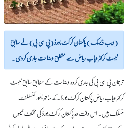
(ویب ڈیسک) پاکستان کرکٹ بورڈ (پی سی بی) نے سابق
ٹیسٹ کرکٹر وہاب ریاض سے متعلق وضاحت جاری کردی۔
ترجمان پی سی بی کی جاری کردہ وضاحت کے مطابق سابق ٹیسٹ
کرکٹر وہاب ریاض پاکستان کرکٹ بورڈ کے ساتھ بطور کنسلٹنٹ
منسلک ہیں۔ اس وقت وہ پاکستان کرکٹ بورڈ کی مختلف ٹیموں