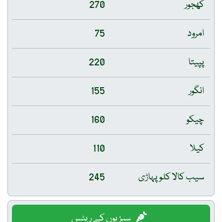
کھجور
270
امرود
75
پپیتا
220
انگور
155
چیکو
160
کیلا
110
سیب کالا کلو پہاڑی
245
سبزیوں کے ریٹس