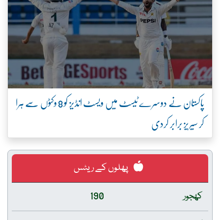
پاکستان نے دوسرے ٹیسٹ میں ویسٹ انڈیز کو 8 وکٹوں سے ہرا
کر سیریز برابر کردی
پھلوں کے ریٹس
کھجور
190