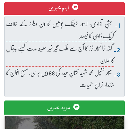
اہم خبریں
جشنِ آزادی: لاہور ٹریفک پولیس کا ون ویلرز کے خلاف
کریک ڈاؤن کا فیصلہ
گڈز ٹرانسپورٹرز کا آج سے ملک گیر غیر معینہ مدت کیلئے ہڑتال
کا اعلان
میجر طفیل محمد شہید نشانِ حیدر کی 68ویں برسی، مسلح افواج کا
شاندار خراجِ عقیدت
مزید خبریں