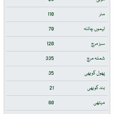
مٹر
110
لیموں چائنہ
70
سبز مرچ
120
شملہ مرچ
335
پھول گوبھی
35
بند گوبھی
21
میتھی
80