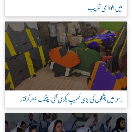
میں الوداعی تقریب
لاہور میں پتنگوں کی بڑی کھیپ پکڑی گئی، پتنگ ڈیلر گرفتار