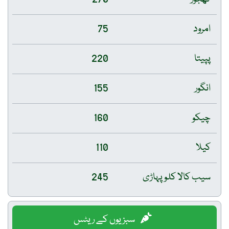
امرود
75
پپیتا
220
انگور
155
چیکو
160
کیلا
110
سیب کالا کلو پہاڑی
245
سبزیوں کے ریٹس