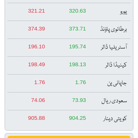
یورو
321.21
320.63
برطانوی پاؤنڈ
374.39
373.71
آسٹریلیا ڈالر
196.10
195.74
کینیڈا ڈالر
198.49
198.13
جاپانی ین
1.76
1.76
سعودی ریال
74.06
73.93
کویتی دینار
905.88
904.25