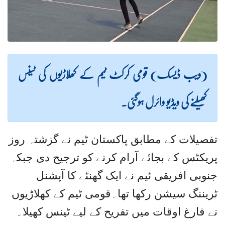
(ویب ڈیسک) قومی کرکٹ ٹیم کے کھلاڑیوں کی ٹینس
کھیلنے کی ویڈیو وائرل ہوگئی۔
تفصیلات کے مطابق پاکستان ٹیم نے گزشتہ روز
پریکٹس کے بجائے آرام کرنے کو ترجیح دی جبکہ
جنوبی افریقی ٹیم نے ایک گھنٹے کا آپشنل
ٹریننگ سیشن رکھا تھا۔
قومی ٹیم کے کھلاڑیوں
نے فارغ اوقات میں تفریح کے لیے ٹینس کھیلا۔