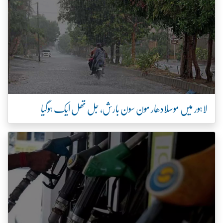
لاہور میں موسلادھار مون سون بارش، جل تھل ایک ہوگیا