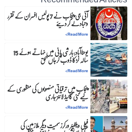
آئی جی پنجاب نے 7 پولیس افسران کے تقرر
و تبادلے کر دیئے
>
Read More
یوحناآباد:بارشی پانی میں نہاتے ہوئے 15
سالہ لڑکا ڈوب کرجاں بحق
>
Read More
پنجاب میں ترقیاتی منصوبوں کی منظوری کے
لیے نئی گائیڈ لائنز جاری
>
Read More
فیملی ویلفیئر ورکرز سمیت دیگر ملازمین کی