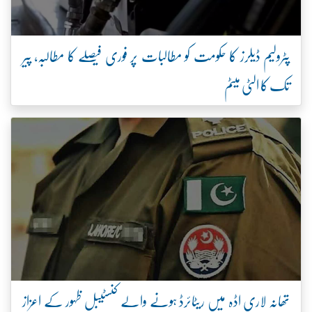
پٹرولیم ڈیلرز کا حکومت کو مطالبات پر فوری فیصلے کا مطالبہ، پیر
تک کا الٹی میٹم
تھانہ لاری اڈہ میں ریٹائرڈ ہونے والے کنسٹیبل ظہور کے اعزاز