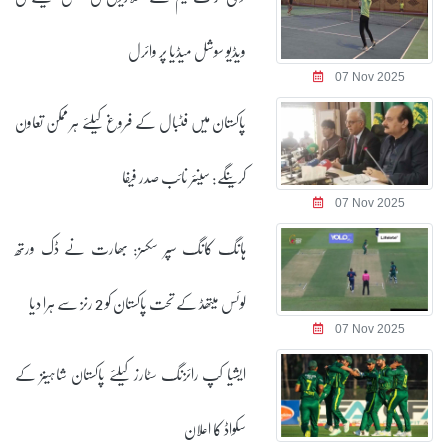
ویڈیو سوشل میڈیا پر وائرل
07 Nov 2025
پاکستان میں فٹبال کے فروغ کیلئے ہر ممکن تعاون
کرینگے: سینئر نائب صدر فیفا
07 Nov 2025
ہانگ کانگ سپر سکسز: بھارت نے ڈک ورتھ
لوئس میتھڈ کے تحت پاکستان کو 2 رنز سے ہرا دیا
07 Nov 2025
ایشیا کپ رائزنگ سٹارز کیلئے پاکستان شاہینز کے
سکواڈ کا اعلان