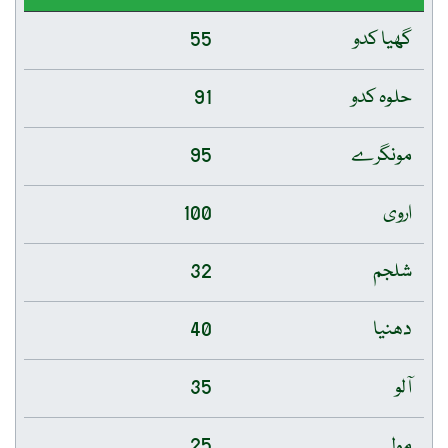
گھیا کدو
55
حلوہ کدو
91
مونگرے
95
اروی
100
شلجم
32
دھنیا
40
آلو
35
مولی
25