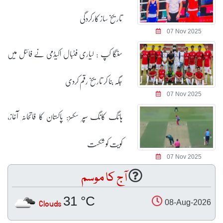
تاریخ ساز کارکردگی
07 Nov 2025
سنگا کپ : لیاری فٹبال اکیڈمی نے فائنل میں
جگہ بنا کر تاریخ رقم کردی
07 Nov 2025
ہانگ کانگ سپر سکسز: پاکستان کا فاتحانہ آغاز،
کویت کو شکست
07 Nov 2025
آج کا موسم
31 °C
Clouds
08-Aug-2026