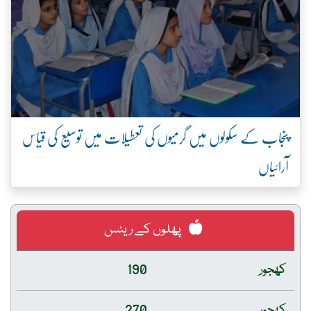
پنجاب کے سکولوں میں گرمیوں کی تعطیلات میں توسیع کی قیاس
آرائیاں
پھلوں کے ریٹس
کھجور
190
کھجور
270