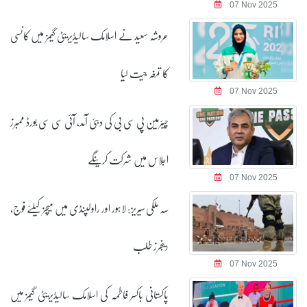
07 Nov 2025
عروشہ سعید نے اسلامک سالیڈیریٹی گیمز میں کانسی
کا تمغہ جیت لیا
07 Nov 2025
چیئرمین پی سی بی کی دبئی آمد، آئی سی سی بورڈ ممبرز
اجلاس میں شرکت کرینگے
07 Nov 2025
سہ ملکی سیریز: لاہور اور راولپنڈی میں میچز کیلئے فوج،
رینجرز طلب
07 Nov 2025
پاکستانی باکسر فاطمہ کی اسلامک سالیڈیریٹی گیمز میں