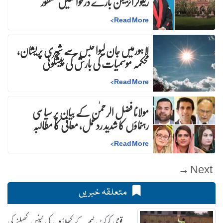
ریگولرائزیشن بارے درخواستیں منظور
>
Read More
لاہورمیں جان لیوا حبس سے شہری پریشان،
محکمہ موسمیات کی بارش کی پیشگوئی
>
Read More
مولانا فضل الرحمٰن کے بیان پر سیاسی
رہنماؤں کا شدید ردعمل، معافی کا مطالبہ
>
Read More
Next →
متعلقہ خبریں
قومی کرکٹ ٹیم کے کھلاڑیوں کی ٹینس کھیلنے کی