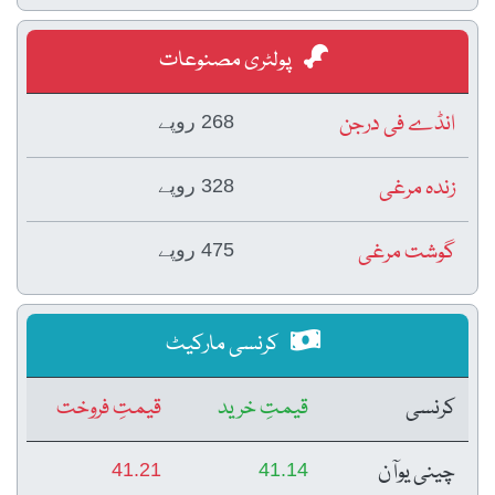
پولٹری مصنوعات
انڈے فی درجن
268 روپے
زندہ مرغی
328 روپے
گوشت مرغی
475 روپے
کرنسی مارکیٹ
کرنسی
قیمتِ خرید
قیمتِ فروخت
چینی یوآن
41.21
41.14