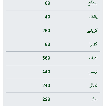
بینگن
80
پالک
40
کریلے
260
کھیرا
60
ادرک
500
لہسن
440
ٹماٹر
240
پیاز
220