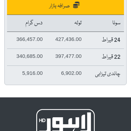
صرافہ بازار
سونا
تولہ
دس گرام
24 قیراط
366,457.00
427,436.00
22 قیراط
340,685.00
397,477.00
چاندی تیزابی
5,916.00
6,902.00