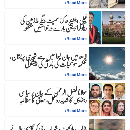
>
Read More
فیملی ویلفیئر ورکرز سمیت دیگر ملازمین کی
ریگولرائزیشن بارے درخواستیں منظور
>
Read More
لاہورمیں جان لیوا حبس سے شہری پریشان،
محکمہ موسمیات کی بارش کی پیشگوئی
>
Read More
مولانا فضل الرحمٰن کے بیان پر سیاسی
رہنماؤں کا شدید ردعمل، معافی کا مطالبہ
>
Read More
غالب مارکیٹ: شراب پی کر گاڑی چلانے