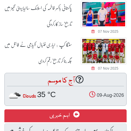
پاکستانی باکسر فاطمہ کی اسلامک سالیڈیریٹی گیمز میں
تاریخ ساز کارکردگی
07 Nov 2025
سنگا کپ : لیاری فٹبال اکیڈمی نے فائنل میں
جگہ بنا کر تاریخ رقم کردی
07 Nov 2025
آج کا موسم
35 °C
Clouds
09-Aug-2026
اہم خبریں