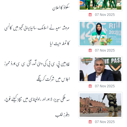
سکواڈ کا اعلان
07 Nov 2025
عروشہ سعید نے اسلامک سالیڈیریٹی گیمز میں کانسی
کا تمغہ جیت لیا
07 Nov 2025
چیئرمین پی سی بی کی دبئی آمد، آئی سی سی بورڈ ممبرز
اجلاس میں شرکت کرینگے
07 Nov 2025
سہ ملکی سیریز: لاہور اور راولپنڈی میں میچز کیلئے فوج،
رینجرز طلب
07 Nov 2025