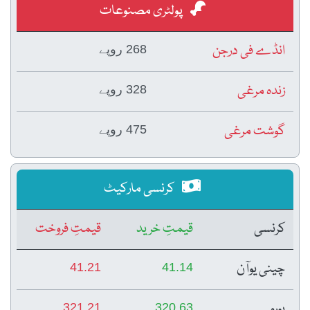
پولٹری مصنوعات
انڈے فی درجن
268 روپے
زندہ مرغی
328 روپے
گوشت مرغی
475 روپے
کرنسی مارکیٹ
کرنسی
قیمتِ خرید
قیمتِ فروخت
چینی یوآن
41.21
41.14
یورو
321.21
320.63