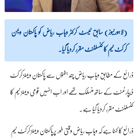
(لاہورنیوز) سابق ٹیسٹ کرکٹر وہاب ریاض کو پاکستان ویمن
کرکٹ ٹیم کا کنسلٹنٹ مقرر کردیا گیا۔
ذرائع کے مطابق وہاب ریاض چند ہفتوں سے پاکستان ویمنز کرکٹ
ڈیپارٹمنٹ کے ساتھ منسلک تھے اور اب انہیں قومی ویمنز ٹیم کا
کنسلٹنٹ مقرر کردیا گیا ہے۔
ذرائع کا کہنا ہے کہ وہاب ریاض وقتی طور پرپاکستان ویمنز کرکٹ ٹیم