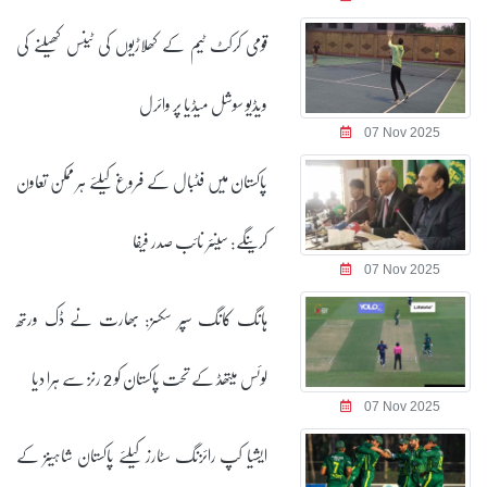
قومی کرکٹ ٹیم کے کھلاڑیوں کی ٹینس کھیلنے کی
ویڈیو سوشل میڈیا پر وائرل
07 Nov 2025
پاکستان میں فٹبال کے فروغ کیلئے ہر ممکن تعاون
کرینگے: سینئر نائب صدر فیفا
07 Nov 2025
ہانگ کانگ سپر سکسز: بھارت نے ڈک ورتھ
لوئس میتھڈ کے تحت پاکستان کو 2 رنز سے ہرا دیا
07 Nov 2025
ایشیا کپ رائزنگ سٹارز کیلئے پاکستان شاہینز کے