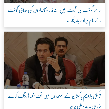
برائلر گوشت کی قیمت میں اضافہ، دکانداروں کی صافی گوشت
کے نام پر اوورچارجنگ
ترکش پٹرولیم پاکستان کے سمندروں میں آف شور ڈرلنگ کرنے
جا رہی ہے: علی پرویز