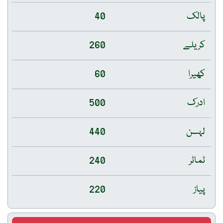
پالک
40
کریلے
260
کھیرا
60
ادرک
500
لہسن
440
ٹماٹر
240
پیاز
220