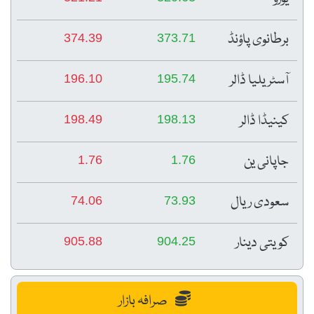
برطانوی پاؤنڈ
374.39
373.71
آسٹریلیا ڈالر
196.10
195.74
کینیڈا ڈالر
198.49
198.13
جاپانی ین
1.76
1.76
سعودی ریال
74.06
73.93
کویتی دینار
905.88
904.25
صرافہ بازار