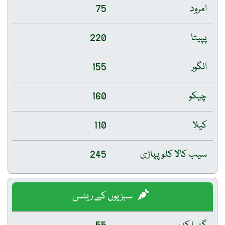
امرود
75
پپیتا
220
انگور
155
چیکو
160
کیلا
110
سیب کالا کلو پہاڑی
245
سبزیوں کے ریٹس