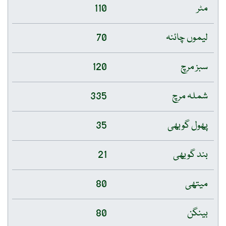
مٹر
110
لیموں چائنہ
70
سبز مرچ
120
شملہ مرچ
335
پھول گوبھی
35
بند گوبھی
21
میتھی
80
بینگن
80