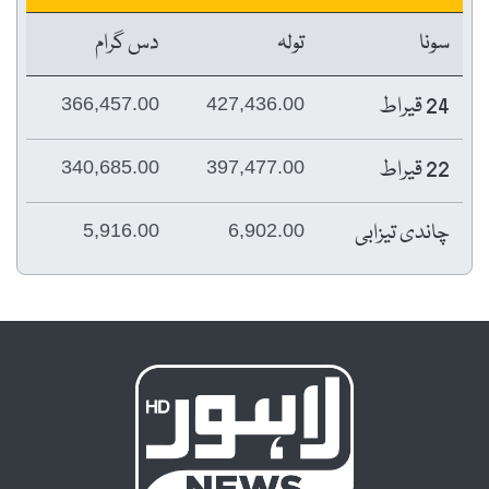
سونا
تولہ
دس گرام
24 قیراط
366,457.00
427,436.00
22 قیراط
340,685.00
397,477.00
چاندی تیزابی
5,916.00
6,902.00