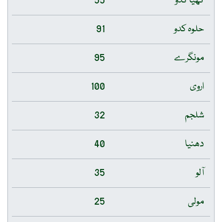
گھیا کدو
55
حلوہ کدو
91
مونگرے
95
اروی
100
شلجم
32
دھنیا
40
آلو
35
مولی
25