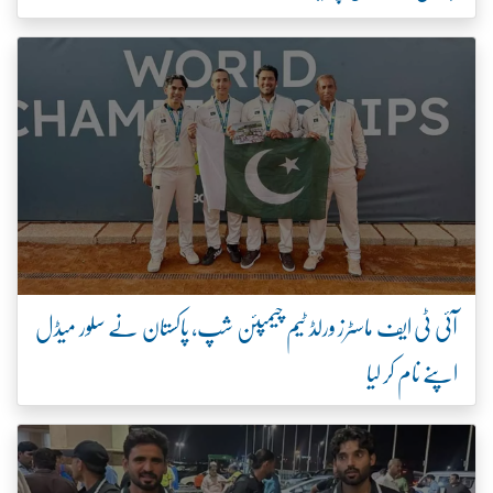
آئی ٹی ایف ماسٹرز ورلڈ ٹیم چیمپئن شپ، پاکستان نے سلور میڈل
اپنے نام کر لیا