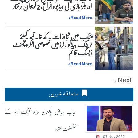
اور ہلڑ بازی کی ویڈیو وائرل، 2 نوجوان گرفتار
>
Read More
پنجاب میں تجاوزات کے خاتمے کیلئے
ٹریفک ہیڈکوارٹرزمیں خصوصی انکروچمنٹ
ڈیسک قائم
>
Read More
Next →
متعلقہ خبریں
وہاب ریاض پاکستان ویمنز کرکٹ ٹیم کے
کنسلٹنٹ مقرر
07 Nov 2025