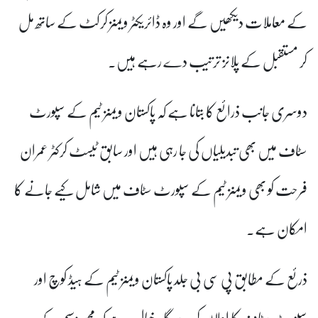
کے معاملات دیکھیں گے اور وہ ڈائریکٹر ویمنز کرکٹ کے ساتھ مل
کر مستقبل کے پلانز ترتیب دے رہے ہیں۔
دوسری جانب ذرائع کا بتانا ہے کہ پاکستان ویمنز ٹیم کے سپورٹ
سٹاف میں بھی تبدیلیاں کی جا رہی ہیں اور سابق ٹیسٹ کرکٹر عمران
فرحت کو بھی ویمنز ٹیم کے سپورٹ سٹاف میں شامل کیے جانے کا
امکان ہے۔
ذرئع کے مطابق پی سی بی جلد پاکستان ویمنز ٹیم کے ہیڈ کوچ اور
سپورٹ سٹاف کا اعلان کرے گا۔خیال رہےکہ محمد وسیم کے