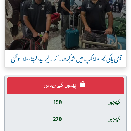
قومی ہاکی ٹیم ورلڈ کپ میں شرکت کے لیے نیدرلینڈ روانہ ہو گئی
پھلوں کے ریٹس
کھجور
190
کھجور
270