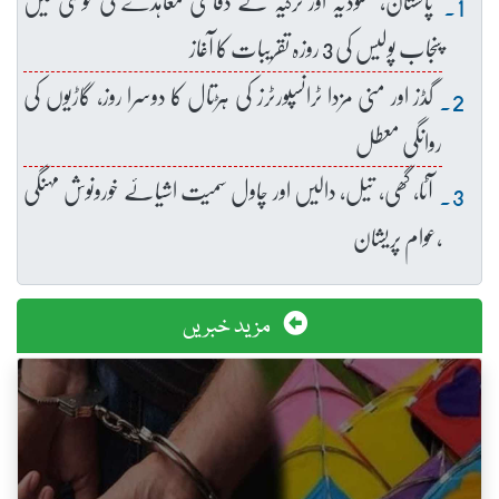
پاکستان، سعودیہ اور ترکیہ کے دفاعی معاہدے کی خوشی میں
پنجاب پولیس کی 3 روزہ تقریبات کا آغاز
گڈز اور منی مزدا ٹرانسپورٹرز کی ہڑتال کا دوسرا روز، گاڑیوں کی
روانگی معطل
آٹا، گھی، تیل، دالیں اور چاول سمیت اشیائے خورونوش مہنگی
،عوام پریشان
مزید خبریں