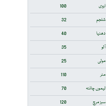
اروی
100
شلجم
32
دھنیا
40
آلو
35
مولی
25
مٹر
110
لیموں چائنہ
70
سبز مرچ
120