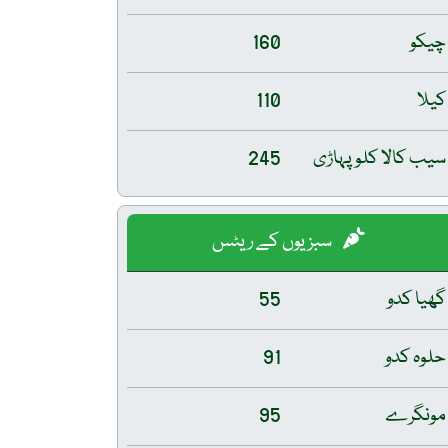
چیکو
160
کیلا
110
سیب کالا کلو پہاڑی
245
سبزیوں کے ریٹس
گھیا کدو
55
حلوہ کدو
91
مونگرے
95