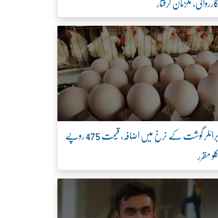
ارروائی، ملزمان گرفتار
برائلر گوشت کے نرخ میں اضافہ، قیمت 475 روپے
لو مقرر