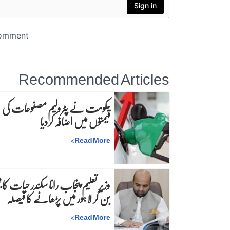
Recommended Articles
حکومت نے پٹرولیم مصنوعات کی
قیمتوں میں اضافہ کردیا
>
Read More
وزیرِ تعلیم پنجاب رانا سکندر حیات کا ٹی
بن کر لاہور میں پڑھانے کا فیصلہ
>
Read More