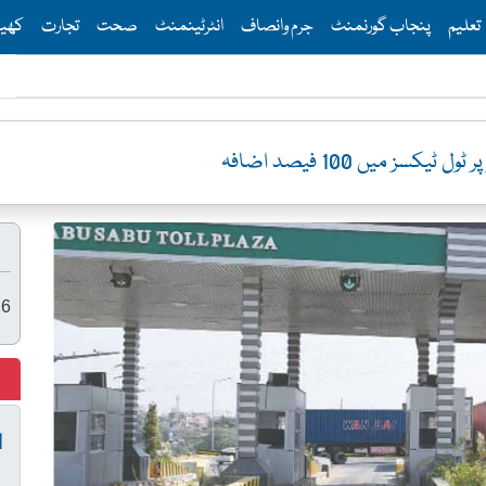
Th
تعلیم
پنجاب گورنمنٹ
جرم وانصاف
انٹرٹینمنٹ
صحت
تجارت
کھی
یکسز میں 100 فیصد اضافہ
26