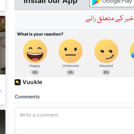
ک
Install our App
بر کے متعلق رائے
ک