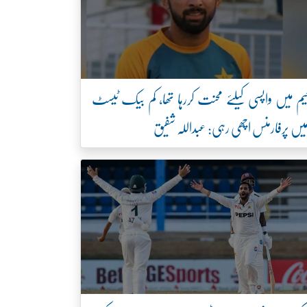
یم میں واپسی کیلئے محنت کررہا تھا، کم بیک ٹیسٹ
یں پرفارمنس اچھی رہی: عبداللہ شفیق