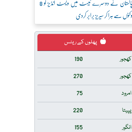
پاکستان نے دوسرے ٹیسٹ میں ویسٹ انڈیز کو 8
کٹوں سے ہرا کر سیریز برابر کردی
پھلوں کے ریٹس
کھجور
190
کھجور
270
امرود
75
پپیتا
220
انگور
155