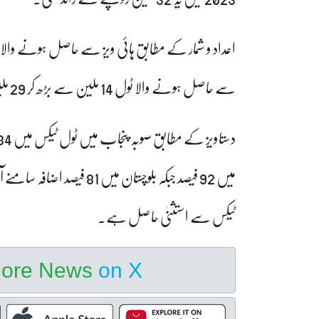
سے حاصل ہونے والا ٹول 14 ملین سے بڑھ کر 29 ملین روپے سے زائد ہو گیا ہے۔
میں 92 فیصد جبکہ بلوچستان می
ٹیکس سے استثنیٰ حاصل ہے۔
hore News
on X