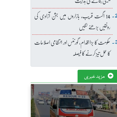
یقینی بنانے کی ہدایت
14 اگست قریب، بازاروں میں جشن آزادی کی
رونقیں بڑھنے لگیں
حکومت کا بڑا اقدام، گورننس اور انتظامی اصلاحات
کا عمل تیز کرنے کا فیصلہ
مزید خبریں