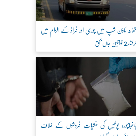
ھانہ ٹاؤن شپ میں چوری اور فراڈ کے الزام میں
فتار 2 خواتین جاں بحق
اغبانپورہ پولیس کی منشیات فروشوں کے خلاف