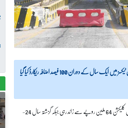
(لاہور نیوز) ملک بھر میں موٹرویز اور ہائی ویز پر ٹول ٹیکسز میں ایک سال کے دوران 100 فیصد اضافہ ریکارڈ کیا گیا
دستاویزات کے مطابق مالی سال 25-2024 میں ٹول کلیکشن 64 ملین روپے سے زائد رہی جبکہ گزشتہ سال 24-