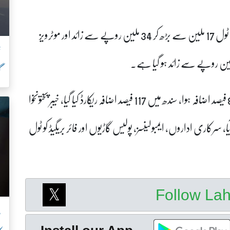
اعداد و شمار کے مطابق ہائی ویز سے حاصل ہونے والا ٹول 17 ملین سے بڑھ کر 34 ملین روپے سے زائد اور موٹرویز
ت
گر
دستاویز کے مطابق صوبہ پنجاب میں ٹول ٹیکس میں 84 فیصد اضافہ ہوا، سندھ میں 117 فیصد اضافہ ریکارڈ کیا گیا، خیبر پختونخوا
ں 81 فیصد اضافہ سامنے آیا، سرکاری اداروں، ایمبولینسز، پولیس گاڑیوں اور فائر بریگیڈ کو ٹول
Follow La
ب