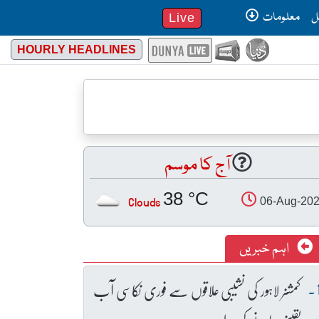
ل
معلومات
Live
HOURLY HEADLINES
آج کا موسم
38 °C
Clouds
06-Aug-20
اہم خبریں
کمشنر لاہور کی نشیبی علاقوں سے فوری نکاسی آب