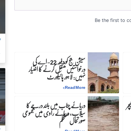
ٹ
م
سیشن جج کو دفعہ 22-اے کی
درخواستیں منتقل کرنے کا اختیار
نہیں: لاہور ہائیکورٹ
>
Read More
چر
دریائے چناب میں بلند درجے کا
سیلاب، دریائے راوی میں مجموعی
صورتحال مستحکم