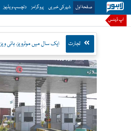
is is the main menu for Lahore News
صفحۂ اول
شہرکی خبریں
پروگرامز
دلچسپ ویڈیوز
اپ ڈیٹس
تجارت
ایک سال میں موٹرویز، ہائی ویز پر ٹول ٹ