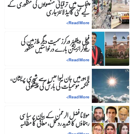
پنجاب میں ترقیاتی منصوبوں کی منظوری کے
لیے نئی گائیڈ لائنز جاری
>
Read More
فیملی ویلفیئر ورکرز سمیت دیگر ملازمین کی
ریگولرائزیشن بارے درخواستیں منظور
>
Read More
لاہورمیں جان لیوا حبس سے شہری پریشان،
محکمہ موسمیات کی بارش کی پیشگوئی
>
Read More
مولانا فضل الرحمٰن کے بیان پر سیاسی
رہنماؤں کا شدید ردعمل، معافی کا مطالبہ
>
Read More