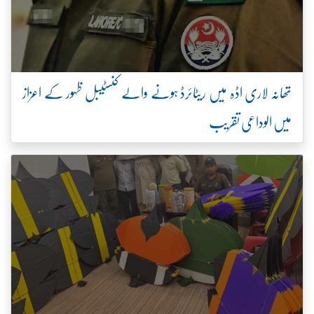
تھانہ لاری اڈہ میں ریٹائرڈ ہونے والے کنسٹیبل ظہور کے اعزاز
میں الوداعی تقریب