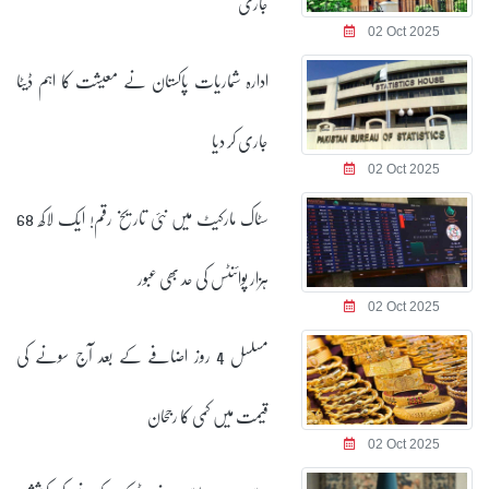
جاری
02 Oct 2025
ادارہ شماریات پاکستان نے معیشت کا اہم ڈیٹا
جاری کر دیا
02 Oct 2025
سٹاک مارکیٹ میں نئی تاریخ رقم! ایک لاکھ 68
ہزار پوائنٹس کی حد بھی عبور
02 Oct 2025
مسلسل 4 روز اضافے کے بعد آج سونے کی
قیمت میں کمی کا رجحان
02 Oct 2025