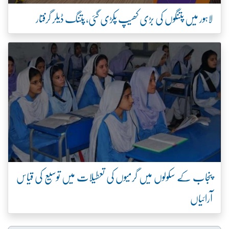
لاہور میں پتنگوں کی بڑی کھیپ پکڑی گئی، پتنگ ڈیلر گرفتار
پنجاب کے سکولوں میں گرمیوں کی تعطیلات میں توسیع کی قیاس
آرائیاں