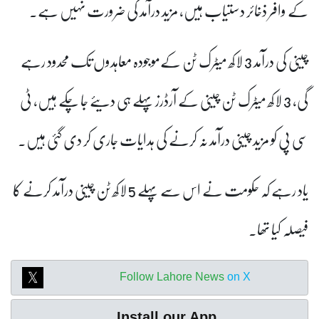
کے وافر ذخائر دستیاب ہیں، مزید درآمد کی ضرورت نہیں ہے۔
چینی کی درآمد 3 لاکھ میٹرک ٹن کےموجودہ معاہدوں تک محدود رہے
گی، 3 لاکھ میٹرک ٹن چینی کے آرڈرز پہلے ہی دیئے جا چکے ہیں، ٹی
سی پی کو مزید چینی درآمد نہ کرنے کی ہدایات جاری کر دی گئی ہیں۔
یاد رہے کہ حکومت نے اس سے پہلے 5 لاکھ ٹن چینی درآمد کرنے کا
فیصلہ کیا تھا۔
Follow Lahore News
on X
Install our App