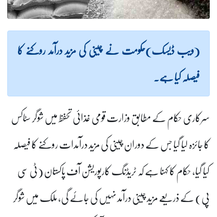
(ویب ڈیسک)حکومت نے چینی کی مزید درآمد روکنے کا
فیصلہ کیا ہے۔
سرکاری حکام کے مطابق وزارت قومی غذائی تحفظ میں شوگر سٹاکس
کا جائزہ لیا گیا جس کے دوران چینی کی مزید درآمدات روکنے کا فیصلہ
کیا گیا، حکام کا کہنا ہے کہ ٹریڈنگ کارپوریشن آف پاکستان (ٹی سی
پی) کے ذریعے مزید چینی درآمد نہیں کی جائے گی، ملک میں شوگر