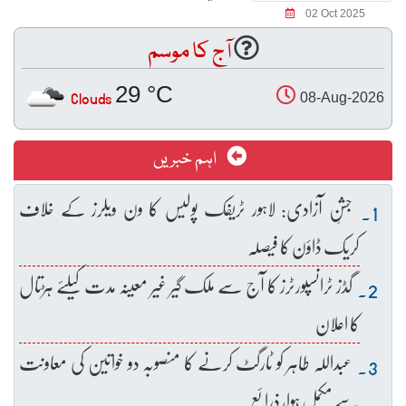
02 Oct 2025
آج کا موسم
29 °C
Clouds
08-Aug-2026
اہم خبریں
جشنِ آزادی: لاہور ٹریفک پولیس کا ون ویلرز کے خلاف
کریک ڈاؤن کا فیصلہ
گڈز ٹرانسپورٹرز کا آج سے ملک گیر غیر معینہ مدت کیلئے ہڑتال
کا اعلان
عبداللہ طاہر کو ٹارگٹ کرنے کا منصوبہ دو خواتین کی معاونت
سے مکمل ہوا، ذرائع