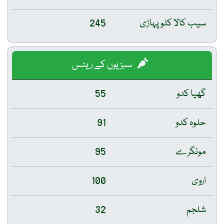
سیب کالا کلو پہاڑی
245
سبزیوں کے ریٹس
گھیا کدو
55
حلوہ کدو
91
مونگرے
95
اروی
100
شلجم
32