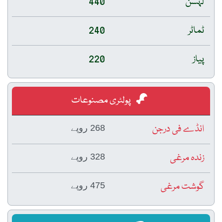
لہسن
440
ٹماٹر
240
پیاز
220
پولٹری مصنوعات
انڈے فی درجن
268 روپے
زندہ مرغی
328 روپے
گوشت مرغی
475 روپے