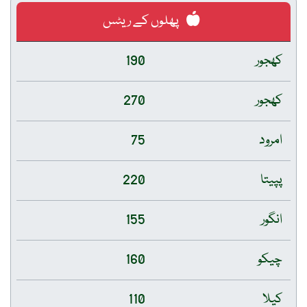
پھلوں کے ریٹس
کھجور
190
کھجور
270
امرود
75
پپیتا
220
انگور
155
چیکو
160
کیلا
110