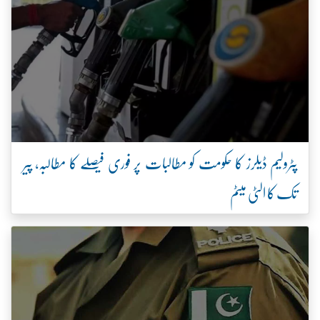
پٹرولیم ڈیلرز کا حکومت کو مطالبات پر فوری فیصلے کا مطالبہ، پیر
تک کا الٹی میٹم