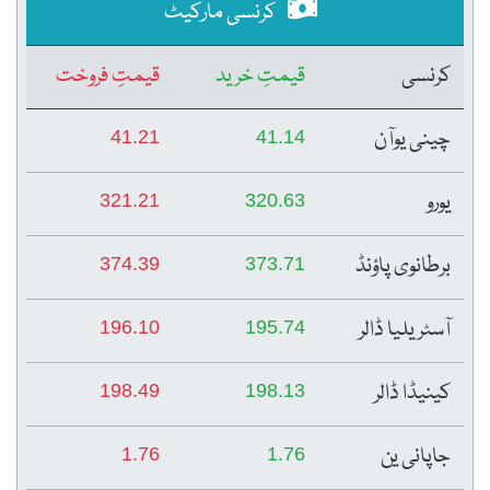
کرنسی مارکیٹ
کرنسی
قیمتِ خرید
قیمتِ فروخت
چینی یوآن
41.21
41.14
یورو
321.21
320.63
برطانوی پاؤنڈ
374.39
373.71
آسٹریلیا ڈالر
196.10
195.74
کینیڈا ڈالر
198.49
198.13
جاپانی ین
1.76
1.76