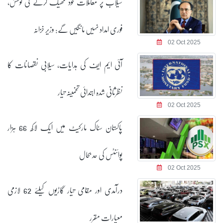
سیلاب پر معاملات خود ٹھیک کرنے کی کوشش،
فوری امداد نہیں مانگیں گے: وزیر خزانہ
02 Oct 2025
آئی ایم ایف کی ہدایات، سیلابی نقصانات کا
نظرثانی شدہ ابتدائی تخمینہ تیار
02 Oct 2025
پاکستان سٹاک مارکیٹ میں ایک لاکھ 66 ہزار
پوائنٹس کی حد بحال
02 Oct 2025
درآمدی اور مقامی تیار گاڑیوں کیلئے 62 لازمی
معیارات مقرر