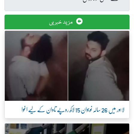
مزید خبریں
لاہور میں 26 سالہ نوجوان 15 لاکھ روپے تاوان کے لیے اغوا