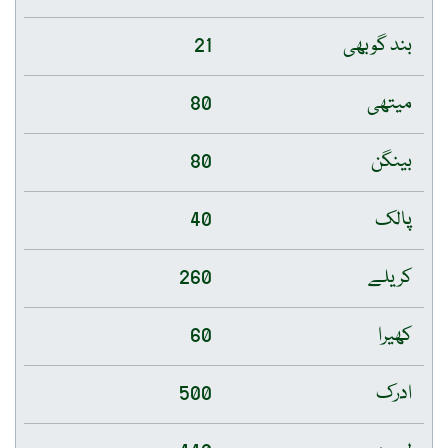
بند گوبھی
21
میتھی
80
بینگن
80
پالک
40
کریلے
260
کھیرا
60
ادرک
500