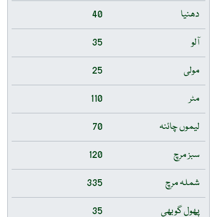
دھنیا
40
آلو
35
مولی
25
مٹر
110
لیموں چائنہ
70
سبز مرچ
120
شملہ مرچ
335
پھول گوبھی
35