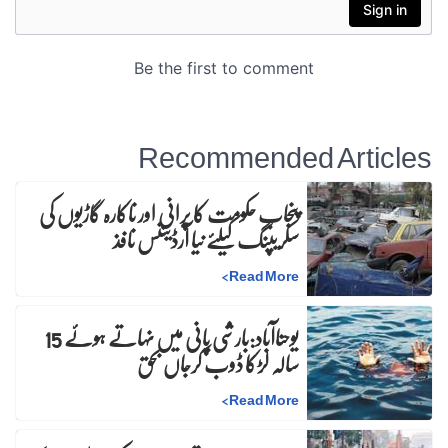
Recommended Articles
پنجاب حکومت کا پرانی اور ناکارہ گاڑیوں کی
سکریپنگ کیلئے نیا آرڈیننس نافذ
>
Read More
یوحناآباد:بارشی پانی میں نہاتے ہوئے 15
سالہ لڑکا ڈوب کرجاں بحق
>
Read More