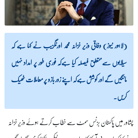
(لاہور نیوز) وفاقی وزیر خزانہ محمد اورنگزیب نے کہا ہے کہ
سیلابوں سےمتعلق فیصلہ کیا ہےکہ فوری طور پر امداد نہیں
مانگیں گے اور کوشش ہےکہ اپنے زور بازو پر معاملات ٹھیک
کریں۔
پشاور میں پاکستان بزنس سمٹ سے خطاب کرتے ہوئے وزیر خزانہ