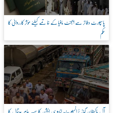
پاسپورٹ دفاتر سے ایجنٹ مافیا کے خاتمے کیلئے مؤثر کارروائی کا
حکم
آل پاکستان گڈز ٹرانسپورٹ ایسوسی ایشن کا پہیہ جام ہڑتال کا