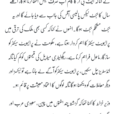
نے کہا کہ ایف بی آر کا کام اب صرف ٹیکس اکٹھا کرنا ہوگا، اگلے
سال کا بجٹ ٹیکس پالیسی آفس کی جانب سے دیا جائےگا اور یہ
بجٹ مستحکم بجٹ ہوگا۔انہوں نے کہا کہ کسی بھی ملک کی ترقی میں
پرائیویٹ سیکٹر کا اہم کردار ہوتا ہے، حکومت نے پرائیویٹ سیکٹر کو
سازگار ماحول فراہم کرنا ہے، ریگولیٹری میٹریل کی قیمتوں کو کم کیا تاکہ
انڈسٹریز چل سکیں، پرائیویٹ سیکٹرکو آگے لے جانا ہے تو ٹیکسز اور
دیگر معاملات کو دیکھنا ہوگا تاکہ لوگوں کا اعتماد معیشت پرقائم ہو۔
وزیر خزانہ کا کہنا تھا کہ گزشتہ چند ہفتوں میں چین، سعودی عرب اور