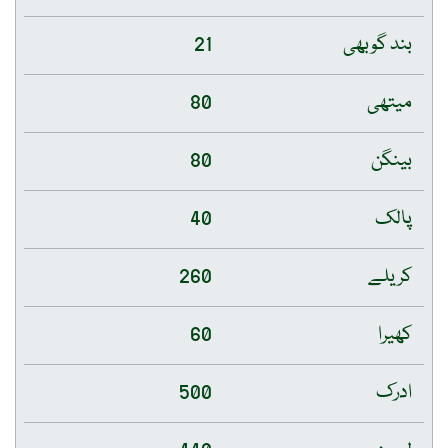
بند گوبھی
21
میتھی
80
بینگن
80
پالک
40
کریلے
260
کھیرا
60
ادرک
500