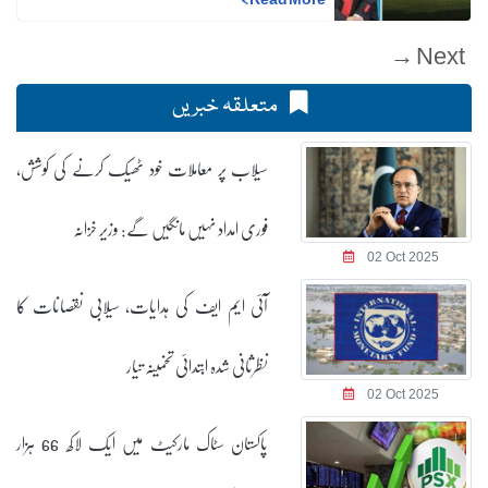
Next →
متعلقہ خبریں
سیلاب پر معاملات خود ٹھیک کرنے کی کوشش،
فوری امداد نہیں مانگیں گے: وزیر خزانہ
02 Oct 2025
آئی ایم ایف کی ہدایات، سیلابی نقصانات کا
نظرثانی شدہ ابتدائی تخمینہ تیار
02 Oct 2025
پاکستان سٹاک مارکیٹ میں ایک لاکھ 66 ہزار