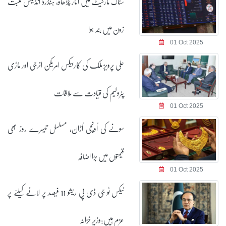
سٹاک مارکیٹ میں اتار چڑھاؤ، ہنڈرڈ انڈیکس مثبت
زون میں بند ہوا
01 Oct 2025
علی پرویز ملک کی کاربیکس امریکن انرجی اور ماڑی
پٹرولیم کی قیادت سے ملاقات
01 Oct 2025
سونے کی اُونچی اُڑان، مسلسل تیسرے روز بھی
قیمتوں میں بڑا اضافہ
01 Oct 2025
ٹیکس ٹو جی ڈی پی ریشو 11 فیصد پر لانے کیلئے پر
عزم ہیں:وزیر خزانہ