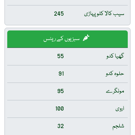
سیب کالا کلو پہاڑی
245
سبزیوں کے ریٹس
گھیا کدو
55
حلوہ کدو
91
مونگرے
95
اروی
100
شلجم
32