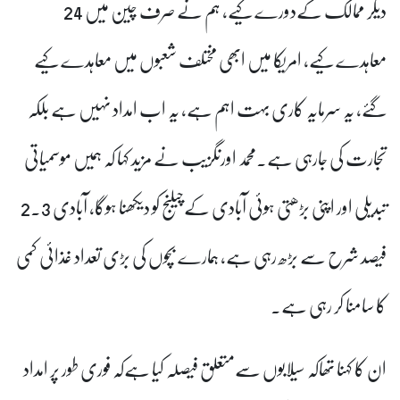
دیگر ممالک کےدورے کیے، ہم نے صرف چین میں 24
معاہدے کیے، امریکا میں ابھی مختلف شعبوں میں معاہدے کیے
گئے، یہ سرمایہ کاری بہت اہم ہے، یہ اب امداد نہیں ہے بلکہ
تجارت کی جارہی ہے۔
محمد اورنگزیب نے مزید کہا کہ ہمیں موسمیاتی
تبدیلی اور اپنی بڑھتی ہوئی آبادی کےچیلنج کو دیکھنا ہوگا، آبادی 2.3
فیصد شرح سے بڑھ رہی ہے، ہمارے بچوں کی بڑی تعداد غذائی کمی
کا سامنا کر رہی ہے۔
ان کا کہنا تھاکہ سیلابوں سےمتعلق فیصلہ کیا ہےکہ فوری طور پر امداد