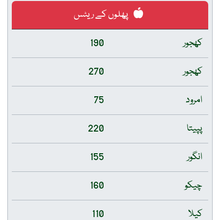
پھلوں کے ریٹس
کھجور
190
کھجور
270
امرود
75
پپیتا
220
انگور
155
چیکو
160
کیلا
110