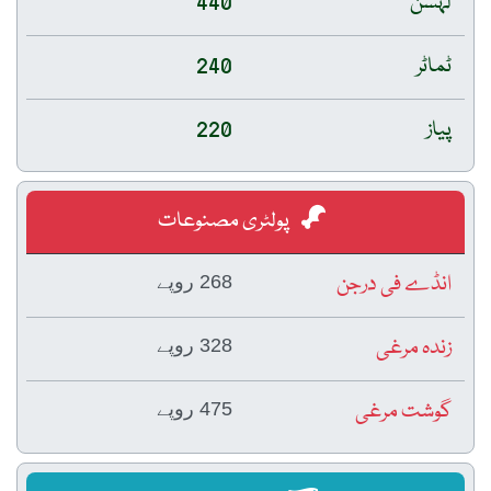
لہسن
440
ٹماٹر
240
پیاز
220
پولٹری مصنوعات
انڈے فی درجن
268 روپے
زندہ مرغی
328 روپے
گوشت مرغی
475 روپے