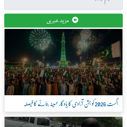
مزید خبریں
اگست 2026 کو جشنِ آزادی کا یادگار مہینہ بنانے کا فیصلہ