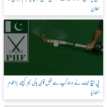
اعلان
پی ایچ ایف نے ورلڈ کپ سے قبل قومی ہاکی ٹیم کیلئے بڑا قدم
اٹھا لیا