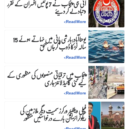
آئی جی پنجاب نے 7 پولیس افسران کے تقرر
و تبادلے کر دیئے
>
Read More
یوحناآباد:بارشی پانی میں نہاتے ہوئے 15
سالہ لڑکا ڈوب کرجاں بحق
>
Read More
پنجاب میں ترقیاتی منصوبوں کی منظوری کے
لیے نئی گائیڈ لائنز جاری
>
Read More
فیملی ویلفیئر ورکرز سمیت دیگر ملازمین کی
ریگولرائزیشن بارے درخواستیں منظور
>
Read More