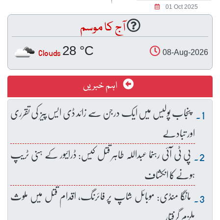
01 Oct 2025
آج کا موسم
28 °C
Clouds
08-Aug-2026
اہم خبریں
پنجاب پولیس میں ایک درجن سے زائد ڈی ایس پیز کی تقرری
اور تبادلے
پی ٹی آئی رہنما عبداللہ طاہر قتل کیس: ڈرائیور کے ہنی ٹریپ
ہونے کا انکشاف
مانگا منڈی: موبائل شاپ پر فائرنگ، اقدام قتل میں ملوث
ملزم گرفتار