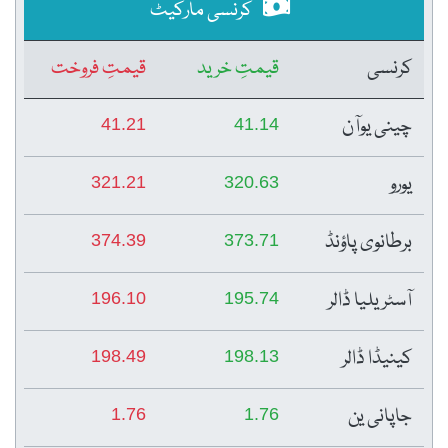
کرنسی مارکیٹ
کرنسی
قیمتِ خرید
قیمتِ فروخت
چینی یوآن
41.21
41.14
یورو
321.21
320.63
برطانوی پاؤنڈ
374.39
373.71
آسٹریلیا ڈالر
196.10
195.74
کینیڈا ڈالر
198.49
198.13
جاپانی ین
1.76
1.76