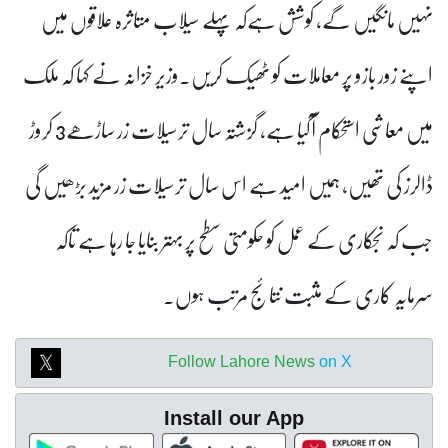
نہیں مانگیں گے، کوشش ہےکہ پہلے سیلاب متاثرہ علاقوں میں
اپنے زور بازو پر معاملات کو ٹھیک کریں۔
وزیر خزانہ نے کہا کہ ملک
میں معاشی استحکام آگیا ہے، گزشتہ سال ترسیلات زر ساڑھے3 کروڑ
ڈالرز کی تھیں، ہمیں امید ہے اس سال ترسیلات زر مزید بڑھیں گی
جب کہ نجکاری کے عمل کو حکومتی سطح پر بہتر بنایا جا رہا ہے تاکہ
سرمایہ کاری کے مثبت نتائج مرتب ہوں۔
Follow Lahore News
on X
Install our App