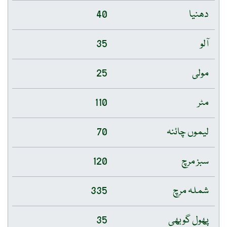
دھنیا
40
آلو
35
مولی
25
مٹر
110
لیموں چائنہ
70
سبز مرچ
120
شملہ مرچ
335
پھول گوبھی
35