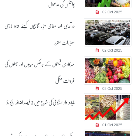
پوائنٹس کی حد بحال
02 Oct 2025
درآمدی اور مقامی تیار گاڑیوں کیلئے 62 لازمی
معیارات مقرر
02 Oct 2025
سرکاری قیمتوں کے برعکس سبزیوں اور پھلوں کی
فروخت مہنگی
02 Oct 2025
ماہانہ وار مہنگائی کی شرح میں 2 فیصد اضافہ ریکارڈ
01 Oct 2025