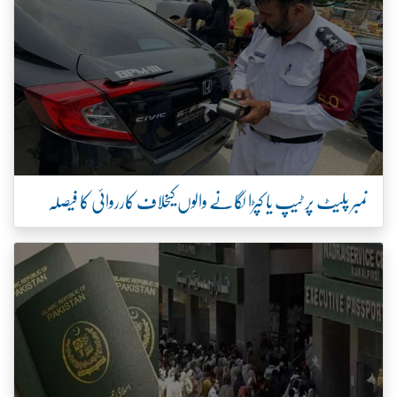
نمبر پلیٹ پر ٹیپ یا کپڑا لگانے والوں کیخلاف کارروائی کا فیصلہ