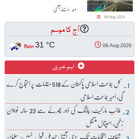
وجہ سامنے آ گئی
08 Aug 2025
آج کا موسم
31 °C
Rain
06-Aug-2026
اہم خبریں
کل جماعت اسلامی پاکستان کے 510 مقامات پر احتجاج کرے
گی، امیر جماعت اسلامی
غالب مارکیٹ: پتنگ کی ڈور پھرنے سے 23 سالہ نوجوان
زخمی، ہسپتال منتقل
شفاف انتخابات تک بڑی آئینی تبدیلی قبول نہیں: سلمان