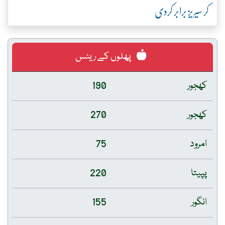
کر سیریز برابر کردی
پھلوں کے ریٹس
کھجور
190
کھجور
270
امرود
75
پپیتا
220
انگور
155