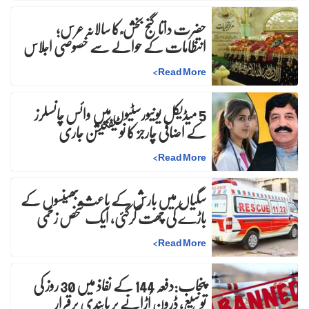
حضرت داتا گنج بخش ؒ کا سالانہ عرس;
انتظامات کے حوالے سے خصوصی اجلاس
>
Read More
5 میڈیکل یونیورسٹیوں میں وائس چانسلرز
کے اضافی چارجز کا نوٹیفکیشن جاری
>
Read More
سگیاں میں بارش کے باعث بھینسوں کے
باڑے کی چھت گرگئی، ایک شخص زخمی
>
Read More
پنجاب:دفعہ 144 کے نفاذ میں 30 روز کی
توسیع، ڈرون اُڑانے پر پابندی برقرار