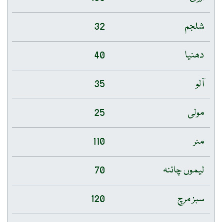
شلجم
32
دھنیا
40
آلو
35
مولی
25
مٹر
110
لیموں چائنہ
70
سبز مرچ
120