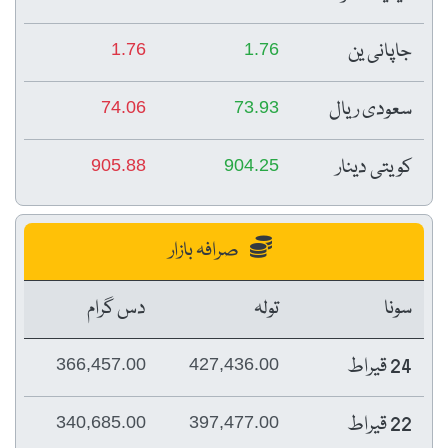
جاپانی ین
1.76
1.76
سعودی ریال
74.06
73.93
کویتی دینار
905.88
904.25
صرافہ بازار
سونا
تولہ
دس گرام
24 قیراط
366,457.00
427,436.00
22 قیراط
340,685.00
397,477.00