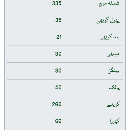
شملہ مرچ
335
پھول گوبھی
35
بند گوبھی
21
میتھی
80
بینگن
80
پالک
40
کریلے
260
کھیرا
60