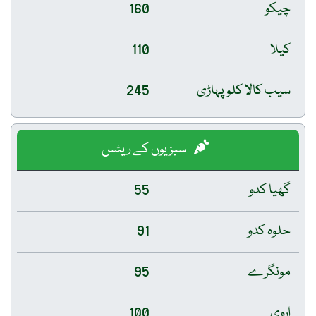
چیکو
160
کیلا
110
سیب کالا کلو پہاڑی
245
سبزیوں کے ریٹس
گھیا کدو
55
حلوہ کدو
91
مونگرے
95
اروی
100