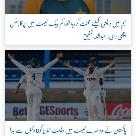
ٹیم میں واپسی کیلئے محنت کررہا تھا، کم بیک ٹیسٹ میں پرفارمنس
اچھی رہی: عبداللہ شفیق
پاکستان نے دوسرے ٹیسٹ میں ویسٹ انڈیز کو 8 وکٹوں سے ہرا