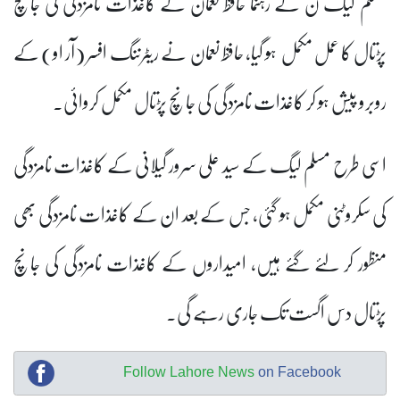
مسلم لیگ ن کے رہنما حافظ نعمان کے کاغذات نامزدگی کی جانچ
پڑتال کا عمل مکمل ہو گیا، حافظ نعمان نے ریٹرننگ افسر (آر او) کے
روبرو پیش ہو کر کاغذات نامزدگی کی جانچ پڑتال مکمل کروائی۔
اسی طرح مسلم لیگ کے سید علی سرور گیلانی کے کاغذات نامزدگی
کی سکروٹنی مکمل ہو گئی، جس کے بعد ان کے کاغذات نامزدگی بھی
منظور کر لئے گئے ہیں، امیداروں کے کاغذات نامزدگی کی جانچ
پڑتال دس اگست تک جاری رہے گی۔
Follow Lahore News
on Facebook