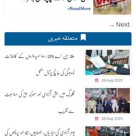
>
Read More
Next →
متعلقہ خبریں
حلقہ این اے 129: دو امیدواروں کے کاغذات
نامزدگی کی جانچ پڑتال مکمل
08 Aug 2025
گلبرگ میں جشن آزادی اور معرکہ حق کی مناسبت
سے تقریب
08 Aug 2025
یوم آزادی کی تیاریاں: جھنڈیوں، بیجز اور پرچموں کی