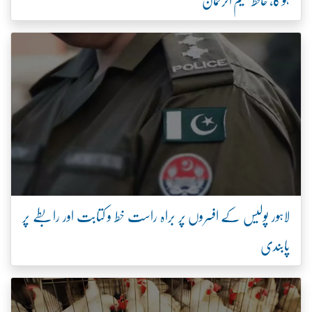
لاہور پولیس کے افسروں پر براہ راست خط و کتابت اور رابطے پر
پابندی