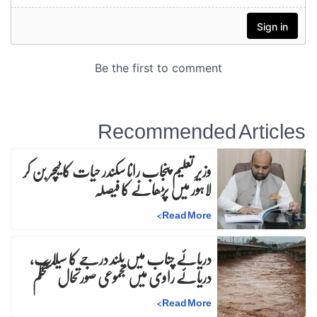
Recommended Articles
وزیرِ تعلیم پنجاب رانا سکندر حیات کا ٹیچر بن کر
لاہور میں پڑھانے کا فیصلہ
>
Read More
دریائے چناب میں بلند درجے کا سیلاب،
دریائے راوی میں مجموعی صورتحال مستحکم
>
Read More