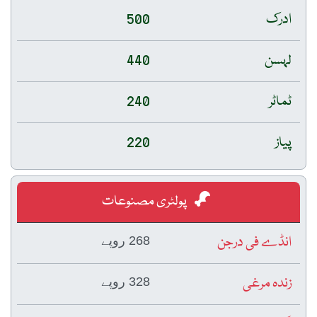
ادرک
500
لہسن
440
ٹماٹر
240
پیاز
220
پولٹری مصنوعات
انڈے فی درجن
268 روپے
زندہ مرغی
328 روپے