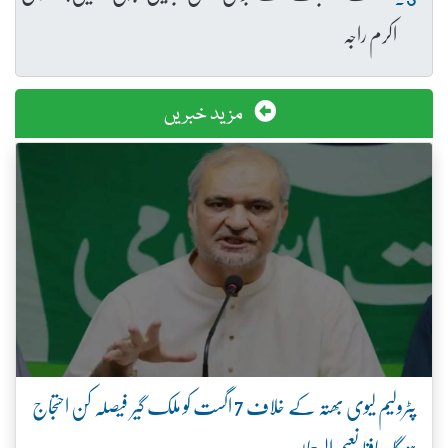
اکرم راجہ
مزید خبریں
پٹرولیم لیوی بھتہ کے خلاف 7 اگست کو ملک گیر فیصلہ کن احتجاج
ہو گا، حافظ نعیم الرحمان