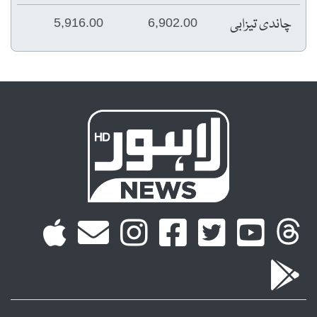
چاندی تیزابی
5,916.00
6,902.00