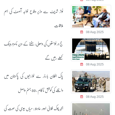
نواز شریف سے وزیر دفاع خواجہ آصف کی اہم
ملاقات
08 Aug 2025
حج درخواستوں کی وصولی: ہفتے کے دن نامزد بینک
کھلے رہیں گے
08 Aug 2025
پاک افغان بارڈر سے خوارجیوں کی پاکستان میں
داخلے کی کوشش ناکام ، 33 جہنم واصل
08 Aug 2025
اکبر چوک فلائی اوور حادثہ: میاں بیوی کی موت کی