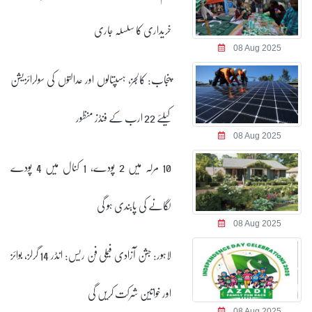
خریداری کا سلسلہ جاری
08 Aug 2025
پنجاب: کالجز، ہسپتالوں اور عدالتوں کی سولرائزیشن
کیلئے 22 ارب کے فنڈز منظور
08 Aug 2025
10 مرلہ میں 2 پودے، 1 کنال میں 4 پودے
لگانے کی پابندی ہو گی
08 Aug 2025
لاہور: جشن آزادی فیملی فن ریس: انڈر 14 گرلز، بوائز
اور خواتین شرکت کریں گی
08 Aug 2025