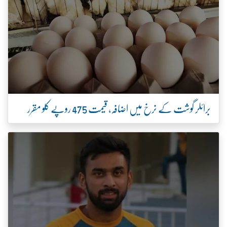
برائلر گوشت کے نرخ میں اضافہ، قیمت 475 روپے کلو مقرر