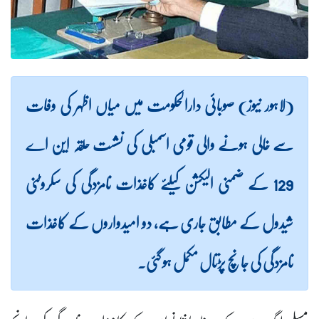
(لاہور نیوز) صوبائی دارالحکومت میں میاں اظہر کی وفات
سے خالی ہونے والی قومی اسمبلی کی نشست حلقہ این اے
129 کے ضمنی الیکشن کیلئے کاغذات نامزدگی کی سکروٹنی
شیدول کے مطابق جاری ہے، دو امیدواروں کے کاغذات
نامزدگی کی جانچ پڑتال مکمل ہو گئی۔