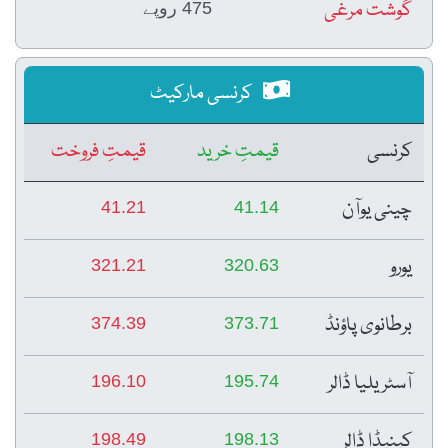
گوشت مرغی
475 روپے
کرنسی مارکیٹ
کرنسی
قیمتِ خرید
قیمتِ فروخت
چینی یوآن
41.21
41.14
یورو
321.21
320.63
برطانوی پاؤنڈ
374.39
373.71
آسٹریلیا ڈالر
196.10
195.74
کینیڈا ڈالر
198.49
198.13