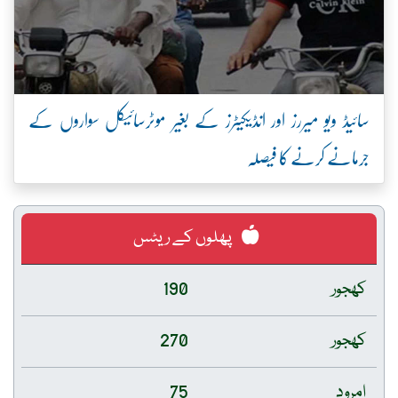
سائیڈ ویو میررز اور انڈیکیٹرز کے بغیر موٹرسائیکل سواروں کے
جرمانے کرنے کا فیصلہ
پھلوں کے ریٹس
کھجور
190
کھجور
270
امرود
75