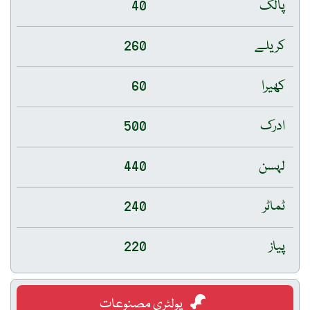
پالک
40
کریلے
260
کھیرا
60
ادرک
500
لہسن
440
ٹماٹر
240
پیاز
220
پولٹری مصنوعات