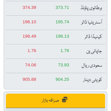
برطانوی پاؤنڈ
374.39
373.71
آسٹریلیا ڈالر
196.10
195.74
کینیڈا ڈالر
198.49
198.13
جاپانی ین
1.76
1.76
سعودی ریال
74.06
73.93
کویتی دینار
905.88
904.25
صرافہ بازار