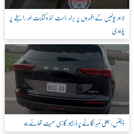
لاہور پولیس کے افسروں پر براہ راست خط و کتابت اور رابطے پر
پابندی
ڈیفنس: جعلی نمبر لگانے پر ڈرائیور گاڑی سمیت تھانے بند