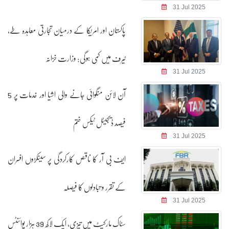
31 Jul 2025
پاکستان اور امریکا کے درمیان تجارتی معاہدہ طے،
ٹیرف میں کمی ہوگی: وزارت خزانہ
31 Jul 2025
آن لائن منگوائی جانے والی اشیا اور خدمات پر 5
فیصد ڈیجیٹل ٹیکس ختم
31 Jul 2025
ایف بی آر کا ناقص کارکردگی پر سینکڑوں افسران
کے تقرر و تبادلوں کا فیصلہ
31 Jul 2025
سٹاک مارکیٹ میں تیزی، ایک لاکھ 39 ہزار پوائنٹس