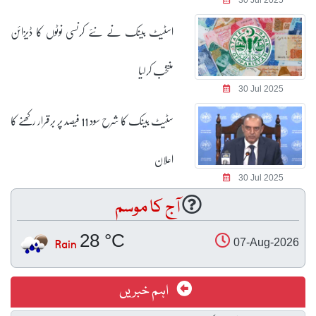
اسٹیٹ بینک نے نئے کرنسی نوٹوں کا ڈیزائن
منتخب کرلیا
30 Jul 2025
سٹیٹ بینک کا شرح سود 11 فیصد پر برقرار رکھنے کا
اعلان
30 Jul 2025
آج کا موسم
28 °C
Rain
07-Aug-2026
اہم خبریں