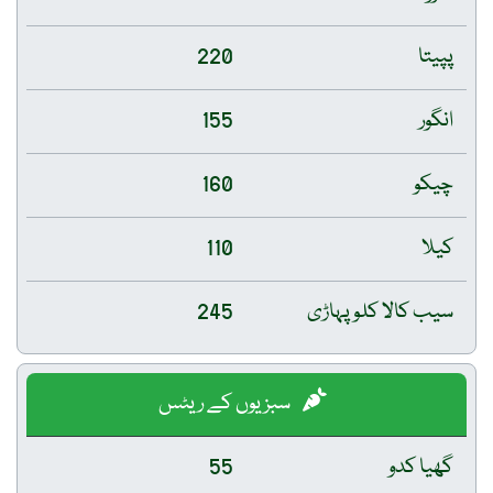
پپیتا
220
انگور
155
چیکو
160
کیلا
110
سیب کالا کلو پہاڑی
245
سبزیوں کے ریٹس
گھیا کدو
55