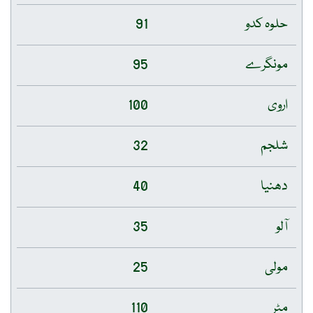
حلوہ کدو
91
مونگرے
95
اروی
100
شلجم
32
دھنیا
40
آلو
35
مولی
25
مٹر
110