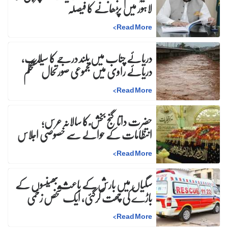
لاہور میں پڑھانے کا فیصلہ
>
Read More
دریائے چناب میں بلند درجے کا سیلاب،
دریائے راوی میں مجموعی صورتحال مستحکم
>
Read More
حضرت داتا گنج بخش ؒ کا سالانہ عرس;
انتظامات کے حوالے سے خصوصی اجلاس
>
Read More
سگیاں میں بارش کے باعث بھینسوں کے
باڑے کی چھت گرگئی، ایک شخص زخمی
>
Read More