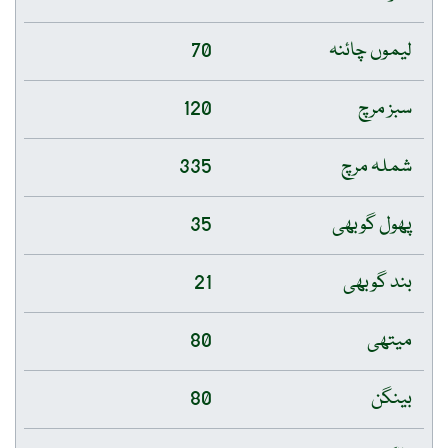
لیموں چائنہ
70
سبز مرچ
120
شملہ مرچ
335
پھول گوبھی
35
بند گوبھی
21
میتھی
80
بینگن
80