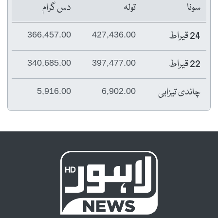
سونا
تولہ
دس گرام
24 قیراط
366,457.00
427,436.00
22 قیراط
340,685.00
397,477.00
چاندی تیزابی
5,916.00
6,902.00