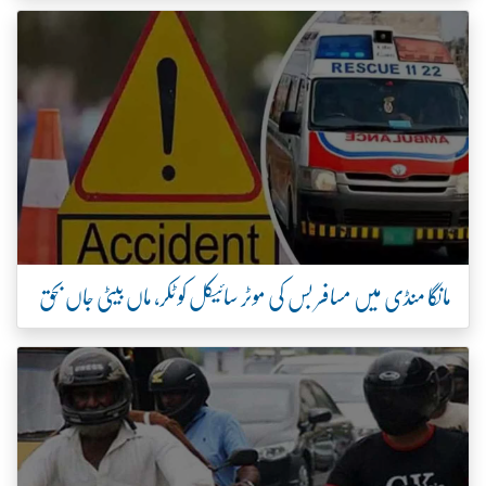
مانگا منڈی میں مسافر بس کی موٹر سائیکل کو ٹکر، ماں بیٹی جاں بحق