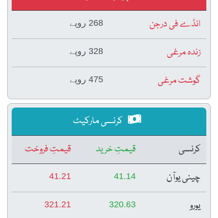
انڈے فی درجن
268 روپے
زندہ مرغی
328 روپے
گوشت مرغی
475 روپے
کرنسی مارکیٹ
کرنسی
قیمتِ خرید
قیمتِ فروخت
چینی یوآن
41.21
41.14
یورو
321.21
320.63