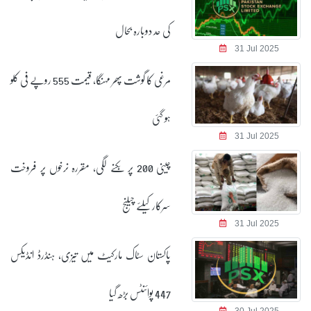
کی حد دوبارہ بحال
31 Jul 2025
مرغی کا گوشت پھر مہنگا، قیمت 555 روپے فی کلو
ہو گئی
31 Jul 2025
چینی 200 پر بکنے لگی، مقررہ نرخوں پر فروخت
سرکار کیلئے چیلنج
31 Jul 2025
پاکستان سٹاک مارکیٹ میں تیزی، ہنڈرڈ انڈیکس
447 پوائنٹس بڑھ گیا
30 Jul 2025