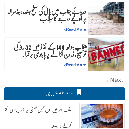
دریائے چناب میں پانی کی سطح بلند، ہیڈ مرالہ
پر اونچے درجے کا سیلاب
>
Read More
پنجاب:دفعہ 144 کے نفاذ میں 30 روز کی
توسیع، ڈرون اُڑانے پر پابندی برقرار
>
Read More
Next →
متعلقہ خبریں
ملک بھر میں سوئی گیس کنکشن پر عائد پابندی ختم
کرنے کا فیصلہ