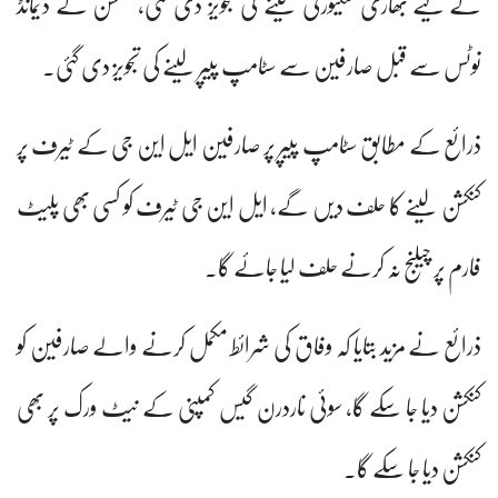
کے لیے بھاری سکیورٹی لینے کی تجویز دی گئی، کنکشن کے ڈیمانڈ
نوٹس سے قبل صارفین سے سٹامپ پیپر لینے کی تجویز دی گئی۔
ذرائع کے مطابق سٹامپ پیپر پر صارفین ایل این جی کے ٹیرف پر
کنکشن لینے کا حلف دیں گے، ایل این جی ٹیرف کو کسی بھی پلیٹ
فارم پر چیلنج نہ کرنے حلف لیا جائے گا۔
ذرائع نے مزید بتایا کہ وفاق کی شرائط مکمل کرنے والے صارفین کو
کنکشن دیا جا سکے گا، سوئی ناردرن گیس کمپنی کے نیٹ ورک پر بھی
کنکشن دیا جا سکے گا۔