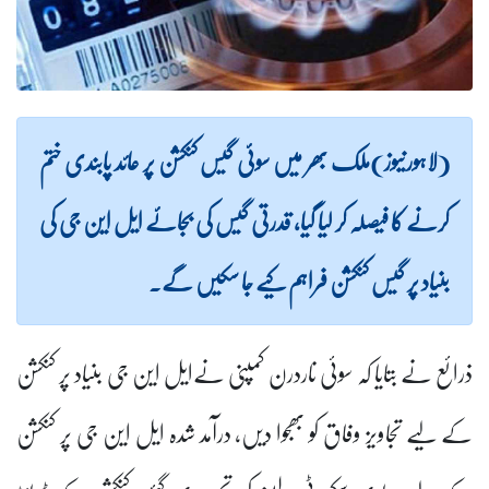
(لاہورنیوز)ملک بھر میں سوئی گیس کنکشن پر عائد پابندی ختم
کرنے کا فیصلہ کر لیا گیا، قدرتی گیس کی بجائے ایل این جی کی
بنیاد پر گیس کنکشن فراہم کیے جا سکیں گے۔
ذرائع نے بتایا کہ سوئی ناردرن کمپنی نےایل این جی بنیاد پر کنکشن
کے لیے تجاویز وفاق کو بھجوا دیں، درآمد شدہ ایل این جی پر کنکشن