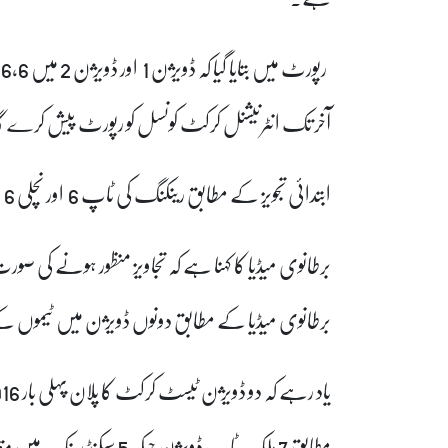
ر
آخر تک انٹرنیشنل کرکٹ کونسل کو رپورٹ پیش کرے گ
ابتدائی تجویز کے مطابق رینکنگ کی ٹاپ 6 اور نچلی 6 ٹیمیں علیحدہ علیحدہ ڈویژن میں کھیلیں گی۔
برطانوی میڈیا کے مطابق دونوں ڈویژن میں ٹیموں کے پ