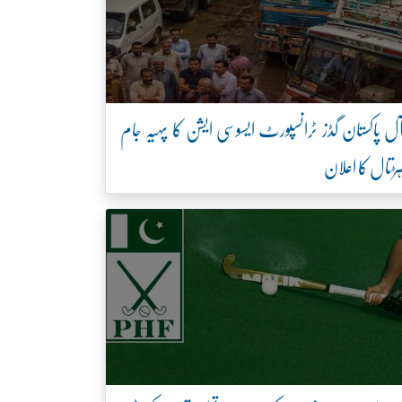
ل پاکستان گڈز ٹرانسپورٹ ایسوسی ایشن کا پہیہ جام
ڑتال کا اعلان