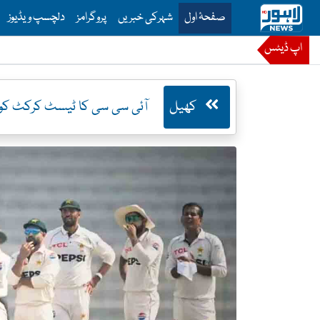
is is the main menu for Lahore News
صفحۂ اول
شہرکی خبریں
پروگرامز
دلچسپ ویڈیوز
اپ ڈیٹس
کھیل
آئی سی سی کا ٹیسٹ کرکٹ کو 2 درجوں میں تقسیم کرنے پرغو