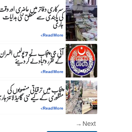
سرکاری دفاتر میں حاضری اور وقت
کی پابندی سے متعلق نئی ہدایات
جاری
>
Read More
آئی جی پنجاب نے 7 پولیس افسرا
کے تقرر و تبادلے کر دیئے
>
Read More
پنجاب میں ترقیاتی منصوبوں کی
منظوری کے لیے نئی گائیڈ لائنز جا
>
Read More
Next →