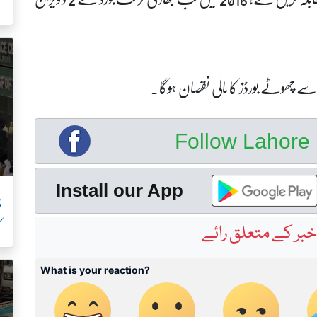
ک
Follow Lahor
پ
Install our App
ک
بر کے متعلق رائے