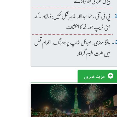
پیز کی تقرری اور تبادلے
پی ٹی آئی رہنما عبداللہ طاہر قتل کیس: ڈرائیور کے
ہنی ٹریپ ہونے کا انکشاف
مانگا منڈی: موبائل شاپ پر فائرنگ، اقدام قتل
میں ملوث ملزم گرفتار
مزید خبریں