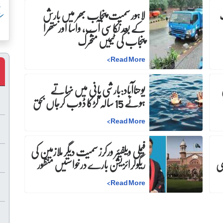
پ
لاہور سمیت پنجاب بھر میں بارش
ک
کے بعد نکاسی آب، واسا اور ستھرا
پنجاب کی ٹیمیں متحرک
>
Read More
ن
یوحناآباد:بارشی پانی میں نہاتے
ہوئے 15 سالہ لڑکا ڈوب کرجاں بحق
>
Read More
فیملی ویلفیئر ورکرز سمیت دیگر ملازمین کی
ری
ریگولرائزیشن بارے درخواستیں منظور
>
Read More