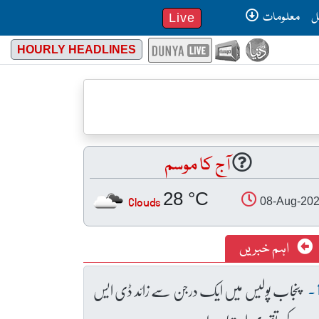
ل
معلومات
Live
HOURLY HEADLINES
آج کا موسم
28 °C
Clouds
08-Aug-20
اہم خبریں
پنجاب پولیس میں ایک درجن سے زائد ڈی ایس