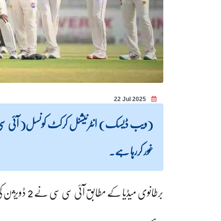
22 Jul 2025
غور کررہا ہے۔
برطانوی میڈیا
ہے۔