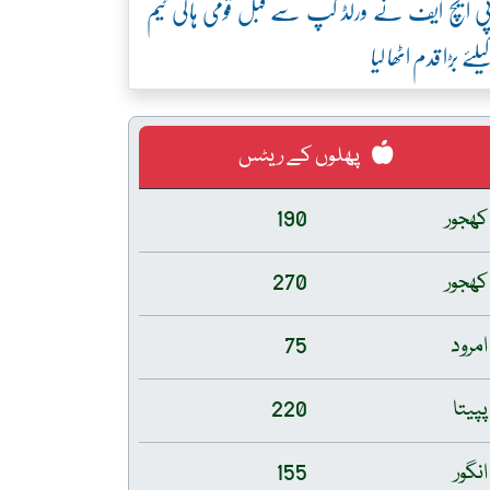
ی ایچ ایف نے ورلڈ کپ سے قبل قومی ہاکی ٹیم
یلئے بڑا قدم اٹھا لیا
پھلوں کے ریٹس
کھجور
190
کھجور
270
امرود
75
پپیتا
220
انگور
155