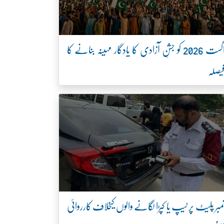
اگست 2026 کو جشنِ آزادی کا یادگار مہینہ بنانے کا
یصلہ
مبر پلیٹ پر ٹیپ یا کپڑا لگانے والوں کیخلاف کارروائی