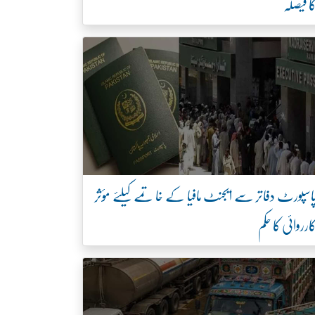
ا فیصلہ
اسپورٹ دفاتر سے ایجنٹ مافیا کے خاتمے کیلئے مؤثر
ارروائی کا حکم