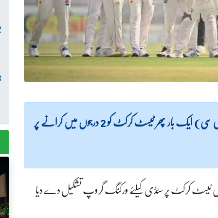
(ویب ڈیسک) انٹرنیشنل کرکٹ کونسل( آئی سی سی) ایک بار پھر ٹیسٹ کرکٹ کو 2 درجوں میں کرانے پر
 کے مطابق آئی سی سی نے 2 ڈویژن کی ٹیسٹ کرکٹ پر سٹڈی کیلئے ورکنگ گروپ تشکیل دے دیا