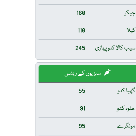
چیکو
160
کیلا
110
سیب کالا کلو پہاڑی
245
سبزیوں کے ریٹس
گھیا کدو
55
حلوہ کدو
91
مونگرے
95