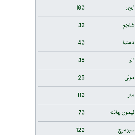
اروی
100
شلجم
32
دھنیا
40
آلو
35
مولی
25
مٹر
110
لیموں چائنہ
70
سبز مرچ
120