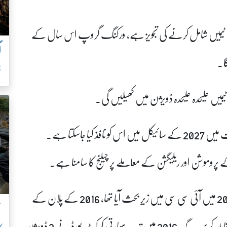
پورٹ میں بتایا گیا کہ ڈویژن 1 اور ڈویژن 2 میں 6،6 ٹیمیں شامل کرنے کی تجویز ہے، ورکنگ گروپ اس سال کے
ا۔
ف
برطانوی میڈیا کا کہنا ہے کہ تجاویز منظور ہونے کی صورت میں 2027 کے سائیکل میں اس کو نافذ کیا جاسکتا ہے۔
روموشن اور ریلیگشن کے معاملے پر چیلنج کا سامنا ہے۔
یاد رہے کہ دو ڈویژن ٹیسٹ کرکٹ کا پلان پہلی بار 2016 میں آئی سی سی میں زیرِ بحث آیا تھا، 2016 کے پلان کے
ن
مطابق 7 ملک ٹاپ ڈویژن جبکہ 5 سیکنڈ رینک میں مقابلہ کریں گے، 2016 میں تب بھارتی کرکٹ بورڈ نے 2 ڈویژن