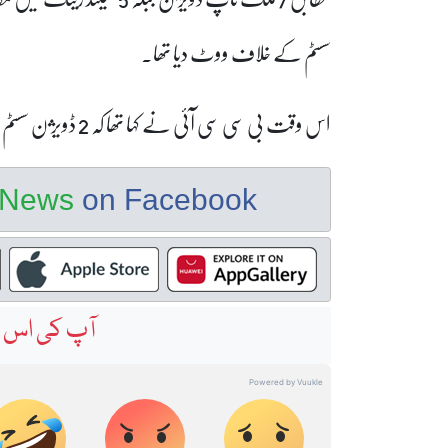
سسٹم کے خلاف ووٹ دیا تھا۔
اس وقت بی سی سی آئی نے کہا تھا کہ 2 ڈویژن سسٹم سے چھوٹے بورڈز کا مالی نقصان ہوگا۔
e News
on Facebook
آپ کی اس خ