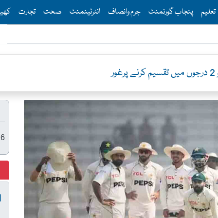
Th
تعلیم
پنجاب گورنمنٹ
جرم وانصاف
انٹرٹینمنٹ
صحت
تجارت
کھی
ر
26