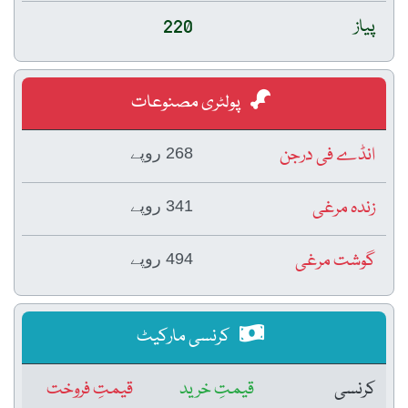
پیاز
220
پولٹری مصنوعات
انڈے فی درجن
268 روپے
زندہ مرغی
341 روپے
گوشت مرغی
494 روپے
کرنسی مارکیٹ
کرنسی
قیمتِ خرید
قیمتِ فروخت