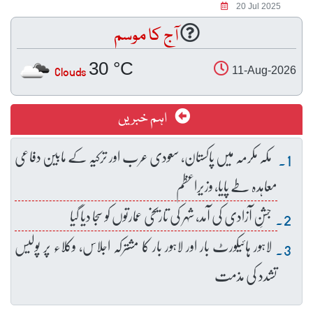
20 Jul 2025
آج کا موسم
30 °C
Clouds
11-Aug-2026
اہم خبریں
مکہ مکرمہ میں پاکستان، سعودی عرب اور ترکیہ کے مابین دفاعی
معاہدہ طے پایا، وزیراعظم
جشنِ آزادی کی آمد، شہر کی تاریخی عمارتوں کو سجا دیا گیا
لاہور ہائیکورٹ بار اور لاہور بار کا مشترکہ اجلاس، وکلاء پر پولیس
تشدد کی مذمت