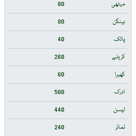
میتھی
80
بینگن
80
پالک
40
کریلے
260
کھیرا
60
ادرک
500
لہسن
440
ٹماٹر
240