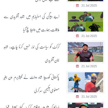
21 Jul 2025
اجے دیوگن کی اسٹیڈیم میں شاہد آفریدی سے
ملاقات،بھارت میں واویلا مچ گیا
21 Jul 2025
کرکٹ کو سیاست کی نذر نہیں کرنا چاہیے: شاہد
خان آفریدی
21 Jul 2025
پاکستانی کوہ پیما شاہ دولت نے گیشربرم ون بغیر
مصنوعی آکسیجن سر کر لی
21 Jul 2025
ڈھاکا کی پچ بین الاقوامی کرکٹ کیلئے ناقابل قبول