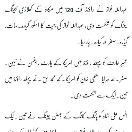
عبداللہ نواز نے راؤنڈ آف 128 میں مکاؤ کے کھلاڑی کینگ
لیونگ کو شکست دی، عبداللہ نواز کی جیت کا اسکور گیارہ۔سات،
گیارہ۔صفر اور گیارہ۔چار رہا۔
عمیر عارف کو پہلے راؤنڈ میں امریکا کے ہارٹ رابنسن نے تین۔
صفر سے ہرایا۔ یحیٰی خان کو امریکا کے محمد حق نے پہلے راؤنڈ میں
تین۔ایک سے شکست دی۔
انس علی شاہ کو ہانگ کانگ کے جسٹن چینگ نے تین۔ایک
سے زیر کیا۔ عبداللہ نواز دوسرے راؤنڈ میں کینیڈا کے روہان