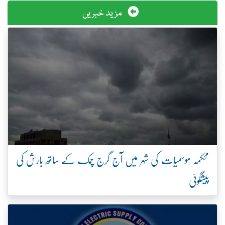
مزید خبریں
محکمہ موسمیات کی شہر میں آج گرج چمک کے ساتھ بارش کی
پیشگوئی