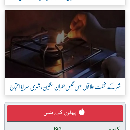
شہر کے مختلف علاقوں میں گیس بحران سنگین، شہری سراپا احتجاج
پھلوں کے ریٹس
کھجور
190