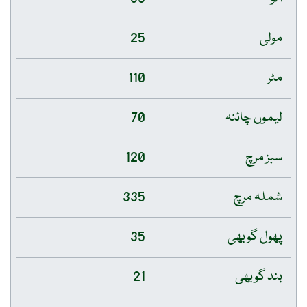
مولی
25
مٹر
110
لیموں چائنہ
70
سبز مرچ
120
شملہ مرچ
335
پھول گوبھی
35
بند گوبھی
21