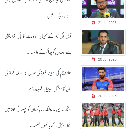
ہے: مائیک ہیسن
21 Jul 2025
قومی ہاکی ٹیم کے کپتان عماد بٹ کا ہاکی فیڈریشن
سے وعدوں کو پورا کرنے کا مطالبہ
20 Jul 2025
عماد وسیم کی مبینہ افیئرز کی خبروں کا معاملہ، کرکٹر کی
اہلیہ کا سوشل میڈیاپر افسردہ پیغام
20 Jul 2025
بیٹنگ چلی نہ بولنگ، پاکستان کو پہلے ٹی 20 میں
بنگلہ دیش کے ہاتھوں شکست