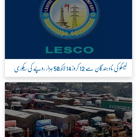
لیسکو کی نادہندگان سے 12 کروڑ 14 لاکھ 50 ہزار روپے کی ریکوری