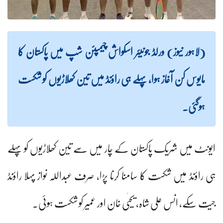
(لاہور نیوز) ورلڈ جونیئر اسکواش چیمپئن شپ میں پاکستان کا
مایوس کن آغاز ہوا، پہلے ہی راؤنڈ میں تین کھلاڑیوں کو شکست
ہوگئی۔
ایونٹ میں شریک پاکستان کے چار میں سے تین کھلاڑیوں کو پہلے
ہی راؤنڈ میں شکست کا سامنا کرنا پڑا، صرف عبداللہ نواز پہلا راؤنڈ
جیت سکے، انس علی شاہ، یحیٰی خان اور عمیر کو شکست ہوئی۔