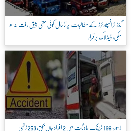
گڈز ٹرانسپورٹرز کے مطالبات پر تاحال کوئی حتمی پیش رفت نہ ہو
سکی، ڈیڈ لاک برقرار
لاہور: 196 ٹریفک حادثات میں 2 افراد جاں بحق، 253 زخمی