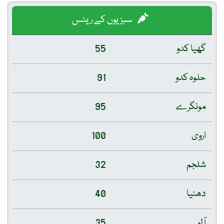
سبزیوں کے ریٹس
گھیا کدو
55
حلوہ کدو
91
مونگرے
95
اروی
100
شلجم
32
دھنیا
40
آلو
35