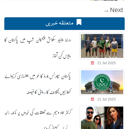
Next →
متعلقہ خبریں
ورلڈ جونیئر سکواش چیمپئن شپ میں پاکستان کا
مایوس کن آغاز
21 Jul 2025
پاکستان سپورٹس بورڈ کا عمر میں جعلسازی کرنیوالے
کھلاڑیوں کیخلاف کارروائی کا فیصلہ
21 Jul 2025
کرکٹر عماد وسیم سے تعلقات کی خبروں پر نائلہ راجہ
نے لب کشائی کردی