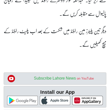
پالیوال سے مقابلہ کریں گے۔
دیگر تین پلیئرز مین راؤنڈ میں شکست کے بعد اب پلیٹ راؤنڈ کے
میچ کھیلیں گے۔
Subscribe Lahore News
on YouTube
Install our App