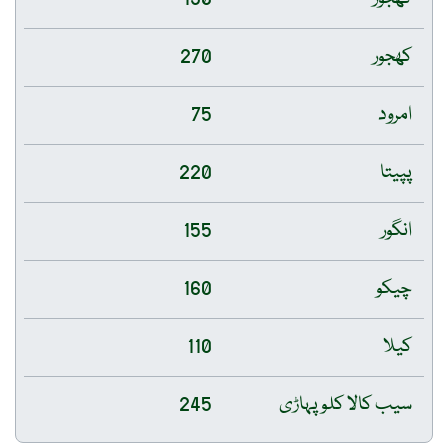
کھجور
270
امرود
75
پپیتا
220
انگور
155
چیکو
160
کیلا
110
سیب کالا کلو پہاڑی
245