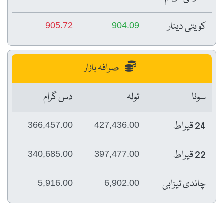
کویتی دینار
905.72
904.09
صرافہ بازار
سونا
تولہ
دس گرام
24 قیراط
366,457.00
427,436.00
22 قیراط
340,685.00
397,477.00
چاندی تیزابی
5,916.00
6,902.00