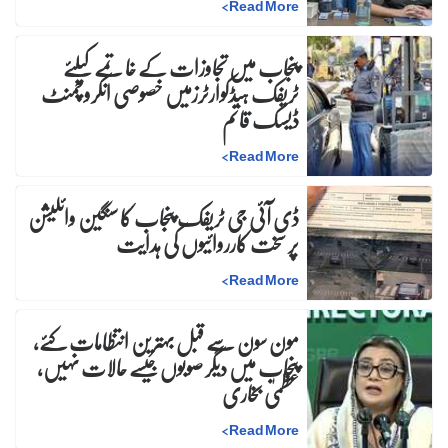
>
Read More
پنجاب میں تجاوزات کے خاتمے کیلئے
ٹریفک ہیڈکوارٹرزمیں خصوصی انکروچمنٹ
ڈیسک قائم
>
Read More
ڈی آئی جی ٹریفک پنجاب کا سنگین وائلیشن
پر سخت کارروائیوں کی ہدایت
>
Read More
مون سون سے قبل بہترین انتظامات کئے،
پنجاب میں دیگر صوبوں جیسے حالات نہیں،
عظمیٰ بخاری
>
Read More