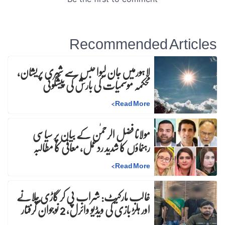
Recommended Articles
لاہورمیں جان لیوا حبس سے شہری پریشان،
محکمہ موسمیات کی بارش کی پیشگوئی
>
Read More
مولانا فضل الرحمٰن کے بیان پر سیاسی
رہنماؤں کا شدید ردعمل، معافی کا مطالبہ
>
Read More
غالب مارکیٹ: شراب پی کر گاڑی چلانے
اور ہلڑ بازی کی ویڈیو وائرل، 2 نوجوان گرفتار