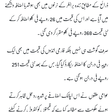
ذرائع کے مطابق زندہ برائلر کے نرخوں میں بھی ہوشربا اضافہ دیکھنے
میں آیا ہے اور اس کی قیمت میں 26 روپے فی کلو اضافہ کر کے
نئی قیمت 368 روپے فی کلو مقرر کر دی گئی۔
صرف گوشت ہی نہیں بلکہ فارمی انڈوں کی قیمت میں بھی ایک
روپیہ فی درجن کا اضافہ ریکارڈ کیا گیا، جس کے بعد نئی قیمت 251
روپے فی درجن ہو گئی ہے۔
عوامی حلقوں نے اس اچانک اضافے پر شدید ردعمل ظاہر کرتے
ہوئے حکومت سے مطالبہ کیا ہے کہ قیمتوں کو کنٹرول کرنے کیلئے