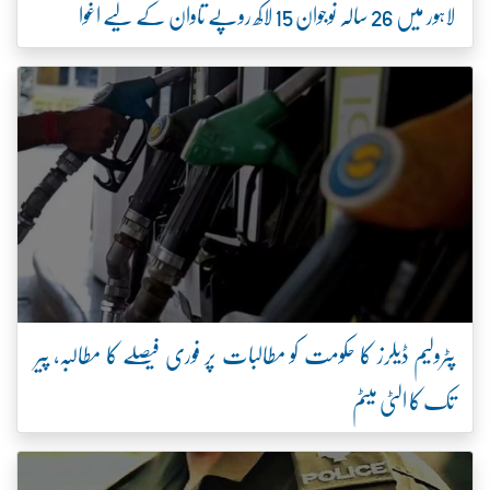
لاہور میں 26 سالہ نوجوان 15 لاکھ روپے تاوان کے لیے اغوا
پٹرولیم ڈیلرز کا حکومت کو مطالبات پر فوری فیصلے کا مطالبہ، پیر
تک کا الٹی میٹم