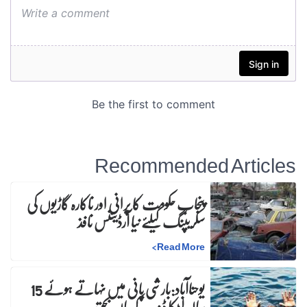
Recommended Articles
پنجاب حکومت کا پرانی اور ناکارہ گاڑیوں کی
سکریپنگ کیلئے نیا آرڈیننس نافذ
>
Read More
یوحناآباد:بارشی پانی میں نہاتے ہوئے 15
سالہ لڑکا ڈوب کرجاں بحق