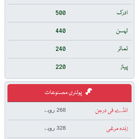
ادرک
500
لہسن
440
ٹماٹر
240
پیاز
220
پولٹری مصنوعات
انڈے فی درجن
268 روپے
زندہ مرغی
328 روپے