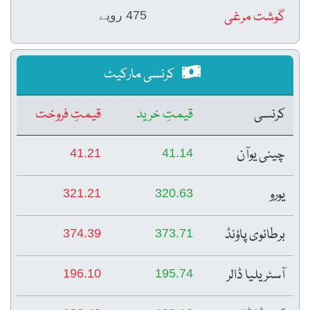
گوشت مرغی
475 روپے
کرنسی مارکیٹ
کرنسی
قیمتِ خرید
قیمتِ فروخت
چینی یوآن
41.21
41.14
یورو
321.21
320.63
برطانوی پاؤنڈ
374.39
373.71
آسٹریلیا ڈالر
196.10
195.74