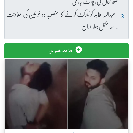
صورتحال کی رپورٹ جاری
عبداللہ طاہر کو ٹارگٹ کرنے کا منصوبہ دو خواتین کی معاونت
سے مکمل ہوا، ذرائع
مزید خبریں