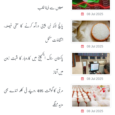
صوبوں سے ڈیٹا طلب
08 Jul 2025
پانچ لاکھ ٹن چینی درآمد کرنے کا حتمی فیصلہ،
انتظامات مکمل
08 Jul 2025
پاکستان سٹاک ایکسچینج میں کاروبار کا مثبت زون
میں آغاز
08 Jul 2025
مرغی کا گوشت 495 روپے فی کلو، انڈے بھی
مزید مہنگے
08 Jul 2025