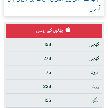
آرائیاں
پھلوں کے ریٹس
کھجور
190
کھجور
270
امرود
75
پپیتا
220
انگور
155