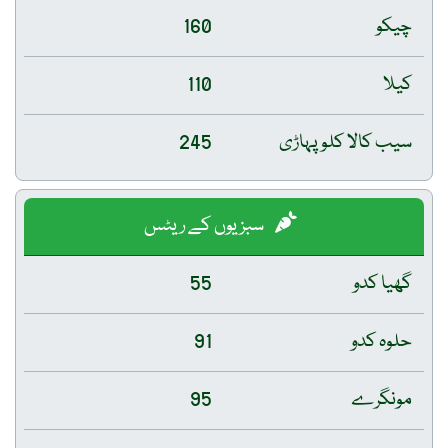
چیکو
160
کیلا
110
سیب کالا کلو پہاڑی
245
سبزیوں کے ریٹس
گھیا کدو
55
حلوہ کدو
91
مونگرے
95