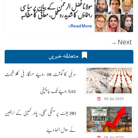
مولانا فضل الرحمٰن کے بیان پر سیاسی
رہنماؤں کا شدید ردعمل، معافی کا مطالبہ
>
Read More
Next →
متعلقہ خبریں
مرغی کا گوشت 38 روپے مہنگا، فی کلو قیمت
533 روپے تک جا پہنچی
09 Jul 2025
201 یونٹ پر مہنگی بجلی: پاور کمیٹی کے اراکین
نے سوال اٹھا دیئے
08 Jul 2025