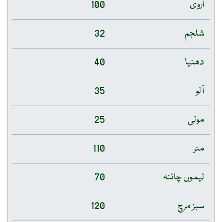
اروی
100
شلجم
32
دھنیا
40
آلو
35
مولی
25
مٹر
110
لیموں چائنہ
70
سبز مرچ
120