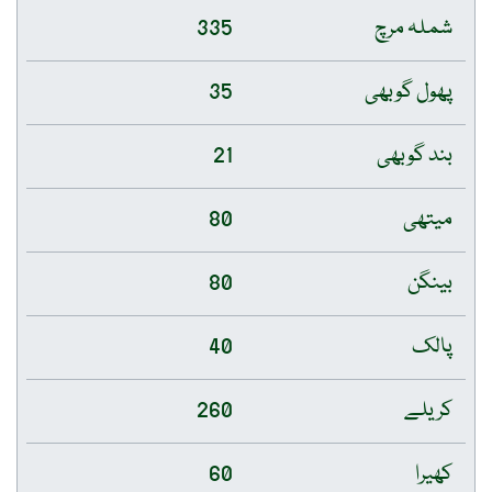
شملہ مرچ
335
پھول گوبھی
35
بند گوبھی
21
میتھی
80
بینگن
80
پالک
40
کریلے
260
کھیرا
60