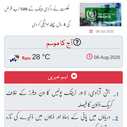
حکومت نے مرکزی بینک کے 500 ارب قرض
کی 4 سال پہلے ادائیگی کر دی
08 Jul 2025
آج کا موسم
28 °C
Rain
08-Aug-2026
اہم خبریں
جشنِ آزادی: لاہور ٹریفک پولیس کا ون ویلرز کے خلاف
کریک ڈاؤن کا فیصلہ
دریاؤں میں پانی کے بہاؤ اور ڈیموں میں ذخیرے کی تازہ