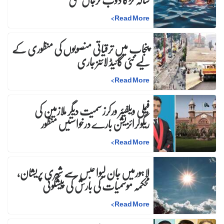
>
Read More
پنجاب میں ترقیاتی منصوبوں کی منظوری کے
لیے نئی گائیڈ لائنز جاری
>
Read More
فیملی ویلفیئر ورکرز سمیت دیگر ملازمین کی
ریگولرائزیشن بارے درخواستیں منظور
>
Read More
لاہورمیں جان لیوا حبس سے شہری پریشان،
محکمہ موسمیات کی بارش کی پیشگوئی
>
Read More