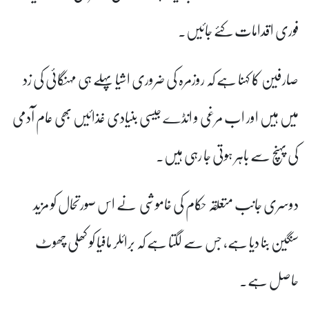
فوری اقدامات کئے جائیں۔
صارفین کا کہنا ہے کہ روزمرہ کی ضروری اشیا پہلے ہی مہنگائی کی زد
میں ہیں اور اب مرغی و انڈے جیسی بنیادی غذائیں بھی عام آدمی
کی پہنچ سے باہر ہوتی جا رہی ہیں۔
دوسری جانب متعلقہ حکام کی خاموشی نے اس صورتحال کو مزید
سنگین بنا دیا ہے، جس سے لگتا ہے کہ برائلر مافیا کو کھلی چھوٹ
حاصل ہے۔