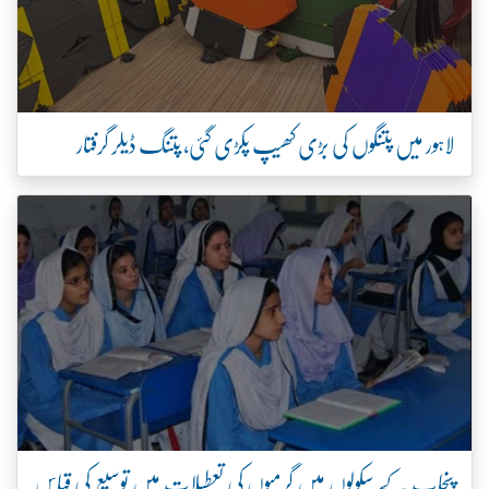
لاہور میں پتنگوں کی بڑی کھیپ پکڑی گئی، پتنگ ڈیلر گرفتار
پنجاب کے سکولوں میں گرمیوں کی تعطیلات میں توسیع کی قیاس