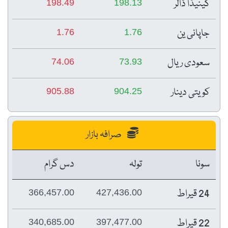
کینیڈا ڈالر
198.49
198.13
جاپانی ین
1.76
1.76
سعودی ریال
74.06
73.93
کویتی دینار
905.88
904.25
صرافہ بازار
سونا
تولہ
دس گرام
24 قیراط
366,457.00
427,436.00
22 قیراط
340,685.00
397,477.00