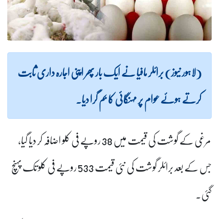
(لاہور نیوز) برائلر مافیا نے ایک بار پھر اپنی اجارہ داری ثابت
کرتے ہوئے عوام پر مہنگائی کا بم گرا دیا۔
مرغی کے گوشت کی قیمت میں 38 روپے فی کلو اضافہ کر دیا گیا،
جس کے بعد برائلر گوشت کی نئی قیمت 533 روپے فی کلو تک پہنچ
گئی۔