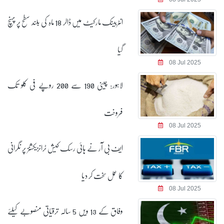
انٹربینک مارکیٹ میں ڈالر 18 ماہ کی بلند سطح پر پہنچ
گیا
08 Jul 2025
لاہور: چینی 190 سے 200 روپے فی کلو تک
فروخت
08 Jul 2025
ایف بی آر نے ہائی رسک کیش ٹرانزیکشنز پر نگرانی
کا عمل سخت کر دیا
08 Jul 2025
وفاق کے 13 ویں 5 سالہ ترقیاتی منصوبے کیلئے