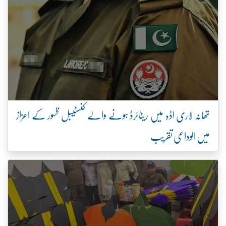
تھانہ لاری اڈہ میں ریٹائرڈ ہونے والے کنسٹیبل ظہور کے اعزاز
میں الوداعی تقریب