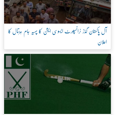
آل پاکستان گڈز ٹرانسپورٹ ایسوسی ایشن کا پہیہ جام ہڑتال کا
اعلان