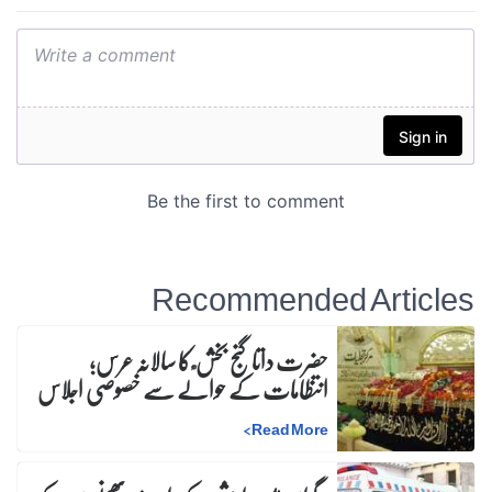
Recommended Articles
حضرت داتا گنج بخش ؒ کا سالانہ عرس;
انتظامات کے حوالے سے خصوصی اجلاس
>
Read More