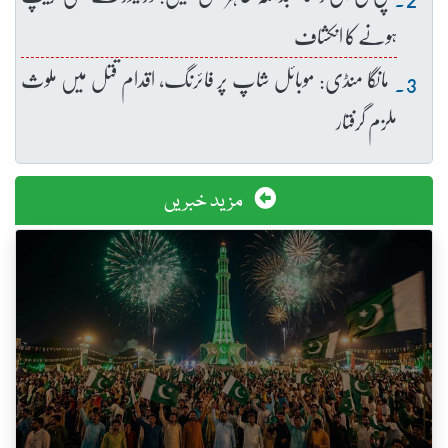
ہونے کا انکشاف
مانگا منڈی: موبائل شاپ پر فائرنگ، اقدام قتل میں ملوث
ملزم گرفتار
مزید خبریں