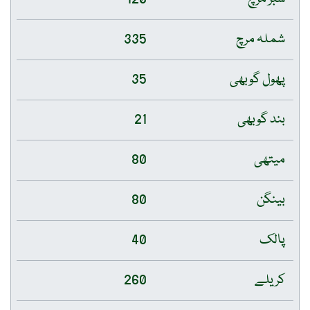
شملہ مرچ
335
پھول گوبھی
35
بند گوبھی
21
میتھی
80
بینگن
80
پالک
40
کریلے
260