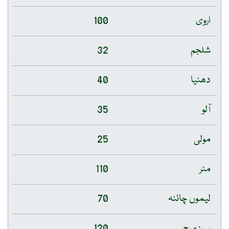
اروی
100
شلجم
32
دھنیا
40
آلو
35
مولی
25
مٹر
110
لیموں چائنہ
70
سبز مرچ
120