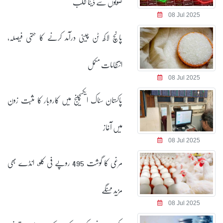
صوبوں سے ڈیٹا طلب
08 Jul 2025
پانچ لاکھ ٹن چینی درآمد کرنے کا حتمی فیصلہ،
انتظامات مکمل
08 Jul 2025
پاکستان سٹاک ایکسچینج میں کاروبار کا مثبت زون
میں آغاز
08 Jul 2025
مرغی کا گوشت 495 روپے فی کلو، انڈے بھی
مزید مہنگے
08 Jul 2025