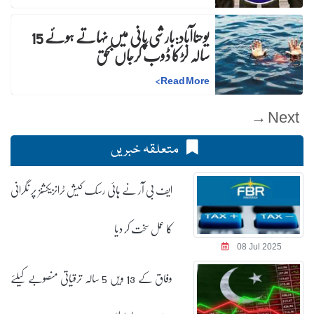
یوحناآباد:بارشی پانی میں نہاتے ہوئے 15
سالہ لڑکا ڈوب کرجاں بحق
>
Read More
Next →
متعلقہ خبریں
ایف بی آر نے ہائی رسک کیش ٹرانزیکشنز پر نگرانی
کا عمل سخت کر دیا
08 Jul 2025
وفاق کے 13 ویں 5 سالہ ترقیاتی منصوبے کیلئے