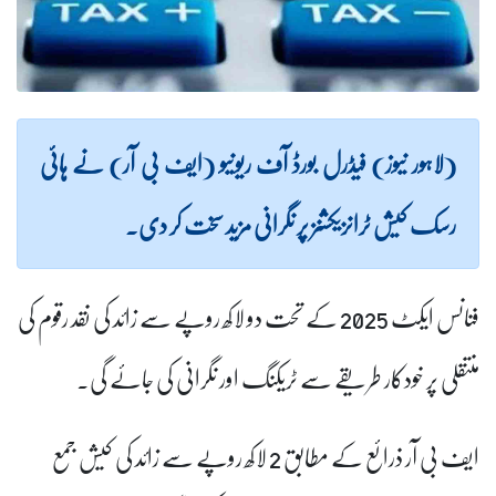
(لاہور نیوز) فیڈرل بورڈ آف ریونیو (ایف بی آر) نے ہائی
رسک کیش ٹرانزیکشنز پر نگرانی مزید سخت کر دی۔
فنانس ایکٹ 2025 کے تحت دو لاکھ روپے سے زائد کی نقد رقوم کی
منتقلی پر خودکار طریقے سے ٹریکنگ اور نگرانی کی جائے گی۔
ایف بی آر ذرائع کے مطابق 2 لاکھ روپے سے زائد کی کیش جمع