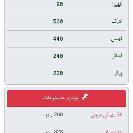
کھیرا
60
ادرک
500
لہسن
440
ٹماٹر
240
پیاز
220
پولٹری مصنوعات
انڈے فی درجن
268 روپے
زندہ مرغی
328 روپے