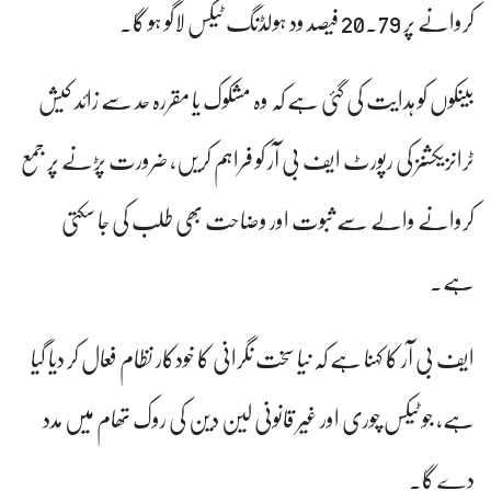
کروانے پر 20.79 فیصد ود ہولڈنگ ٹیکس لاگو ہو گا۔
بینکوں کو ہدایت کی گئی ہے کہ وہ مشکوک یا مقررہ حد سے زائد کیش
ٹرانزیکشنز کی رپورٹ ایف بی آر کو فراہم کریں، ضرورت پڑنے پر جمع
کروانے والے سے ثبوت اور وضاحت بھی طلب کی جا سکتی
ہے۔
ایف بی آر کا کہنا ہے کہ نیا سخت نگرانی کا خودکار نظام فعال کر دیا گیا
ہے، جو ٹیکس چوری اور غیر قانونی لین دین کی روک تھام میں مدد
دے گا۔