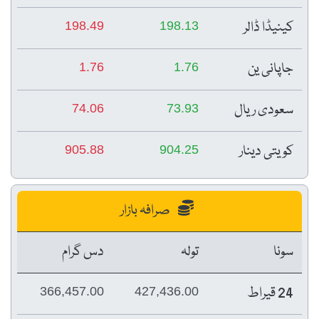
کینیڈا ڈالر
198.49
198.13
جاپانی ین
1.76
1.76
سعودی ریال
74.06
73.93
کویتی دینار
905.88
904.25
صرافہ بازار
سونا
تولہ
دس گرام
24 قیراط
366,457.00
427,436.00