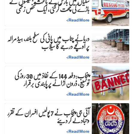
سگیاں میں بارش کے باعث بھینسوں کے
باڑے کی چھت گرگئی، ایک شخص زخمی
>
Read More
دریائے چناب میں پانی کی سطح بلند، ہیڈ مرالہ
پر اونچے درجے کا سیلاب
>
Read More
پنجاب:دفعہ 144 کے نفاذ میں 30 روز کی
توسیع، ڈرون اُڑانے پر پابندی برقرار
>
Read More
آئی جی پنجاب نے 7 پولیس افسران کے تقرر
و تبادلے کر دیئے
>
Read More