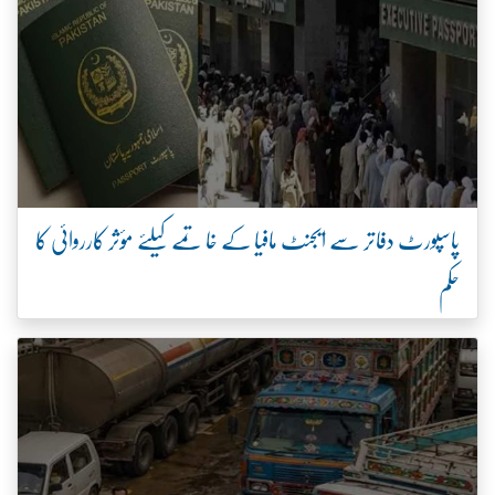
پاسپورٹ دفاتر سے ایجنٹ مافیا کے خاتمے کیلئے مؤثر کارروائی کا
حکم