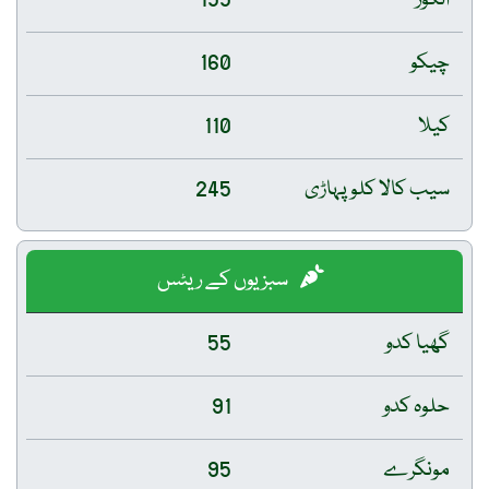
چیکو
160
کیلا
110
سیب کالا کلو پہاڑی
245
سبزیوں کے ریٹس
گھیا کدو
55
حلوہ کدو
91
مونگرے
95