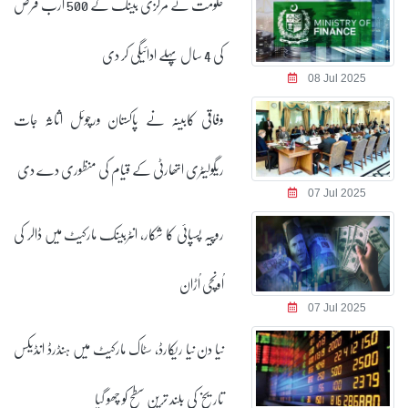
حکومت نے مرکزی بینک کے 500 ارب قرض
کی 4 سال پہلے ادائیگی کر دی
08 Jul 2025
وفاقی کابینہ نے پاکستان ورچوئل اثاثہ جات
ریگولیٹری اتھارٹی کے قیام کی منظوری دے دی
07 Jul 2025
روپیہ پسپائی کا شکار، انٹربینک مارکیٹ میں ڈالر کی
اُونچی اُڑان
07 Jul 2025
نیا دن نیا ریکارڈ، سٹاک مارکیٹ میں ہنڈرڈ انڈیکس
تاریخ کی بلند ترین سطح کو چھو گیا