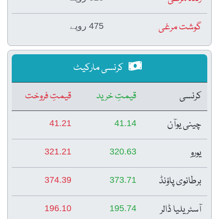
گوشت مرغی
475 روپے
کرنسی مارکیٹ
کرنسی
قیمتِ خرید
قیمتِ فروخت
چینی یوآن
41.21
41.14
یورو
321.21
320.63
برطانوی پاؤنڈ
374.39
373.71
آسٹریلیا ڈالر
196.10
195.74