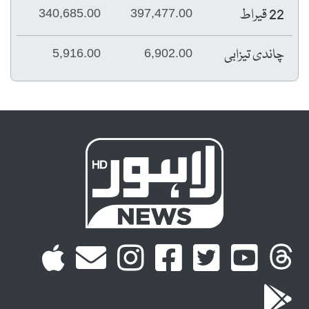
22 قیراط
340,685.00
397,477.00
چاندی تیزابی
5,916.00
6,902.00