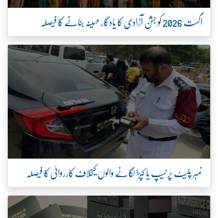
اگست 2026 کو جشنِ آزادی کا یادگار مہینہ بنانے کا فیصلہ
نمبر پلیٹ پر ٹیپ یا کپڑا لگانے والوں کیخلاف کارروائی کا فیصلہ