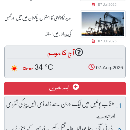
07 Jul 2025
جدید ٹیکنالوجی کا استعمال، پاکستان میں تیل اور گیس
کی پیداوار میں اضافہ
07 Jul 2025
آج کا موسم
34 °C
Clear
07-Aug-2026
اہم خبریں
پنجاب پولیس میں ایک درجن سے زائد ڈی ایس پیز کی تقرری
اور تبادلے
پی ٹی آئی رہنما عبداللہ طاہر قتل کیس: ڈرائیور کے ہنی ٹریپ