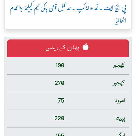
پی ایچ ایف نے ورلڈ کپ سے قبل قومی ہاکی ٹیم کیلئے بڑا قدم
اٹھا لیا
پھلوں کے ریٹس
کھجور
190
کھجور
270
امرود
75
پپیتا
220
انگور
155