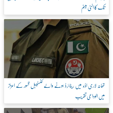
تک کا الٹی میٹم
تھانہ لاری اڈہ میں ریٹائرڈ ہونے والے کنسٹیبل ظہور کے اعزاز
میں الوداعی تقریب