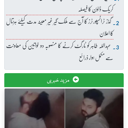
کریک ڈاؤن کا فیصلہ
گڈز ٹرانسپورٹرز کا آج سے ملک گیر غیر معینہ مدت کیلئے ہڑتال
کا اعلان
عبداللہ طاہر کو ٹارگٹ کرنے کا منصوبہ دو خواتین کی معاونت
سے مکمل ہوا، ذرائع
مزید خبریں