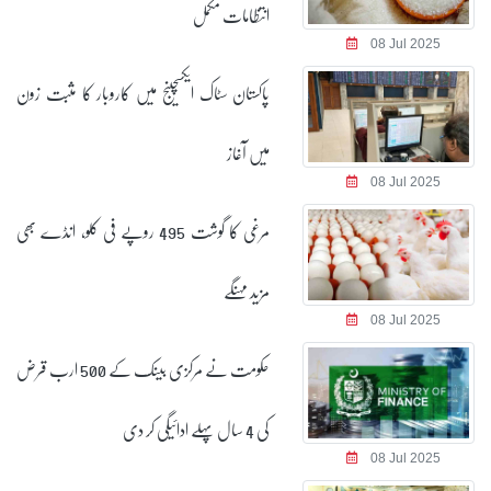
انتظامات مکمل
08 Jul 2025
پاکستان سٹاک ایکسچینج میں کاروبار کا مثبت زون
میں آغاز
08 Jul 2025
مرغی کا گوشت 495 روپے فی کلو، انڈے بھی
مزید مہنگے
08 Jul 2025
حکومت نے مرکزی بینک کے 500 ارب قرض
کی 4 سال پہلے ادائیگی کر دی
08 Jul 2025