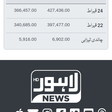
24 قیراط
366,457.00
427,436.00
22 قیراط
340,685.00
397,477.00
چاندی تیزابی
5,916.00
6,902.00