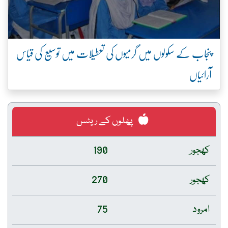
پنجاب کے سکولوں میں گرمیوں کی تعطیلات میں توسیع کی قیاس
آرائیاں
پھلوں کے ریٹس
کھجور
190
کھجور
270
امرود
75