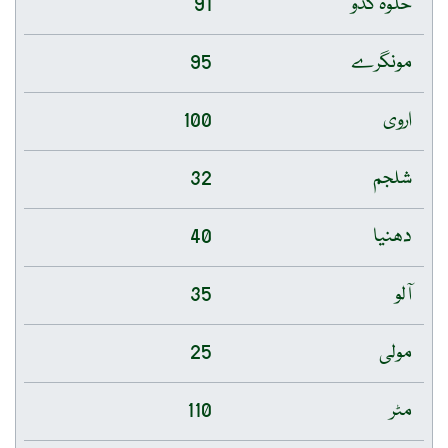
حلوہ کدو
91
مونگرے
95
اروی
100
شلجم
32
دھنیا
40
آلو
35
مولی
25
مٹر
110