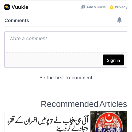
Recommended Articles
آئی جی پنجاب نے 7 پولیس افسران کے تقرر
و تبادلے کر دیئے