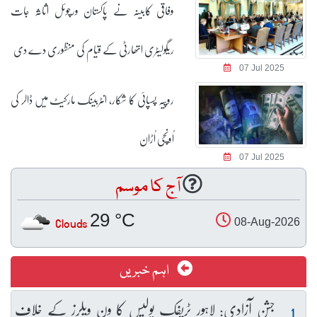
وفاقی کابینہ نے پاکستان ورچوئل اثاثہ جات
ریگولیٹری اتھارٹی کے قیام کی منظوری دے دی
07 Jul 2025
روپیہ پسپائی کا شکار، انٹربینک مارکیٹ میں ڈالر کی
اُونچی اُڑان
07 Jul 2025
آج کا موسم
29 °C
Clouds
08-Aug-2026
اہم خبریں
جشنِ آزادی: لاہور ٹریفک پولیس کا ون ویلرز کے خلاف