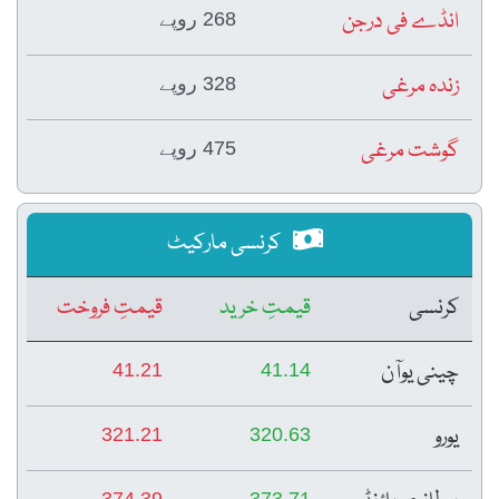
انڈے فی درجن
268 روپے
زندہ مرغی
328 روپے
گوشت مرغی
475 روپے
کرنسی مارکیٹ
کرنسی
قیمتِ خرید
قیمتِ فروخت
چینی یوآن
41.21
41.14
یورو
321.21
320.63
374.39
373.71