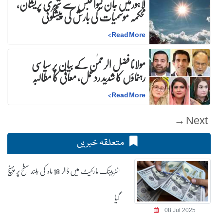
لاہورمیں جان لیوا حبس سے شہری پریشان،
محکمہ موسمیات کی بارش کی پیشگوئی
>
Read More
مولانا فضل الرحمٰن کے بیان پر سیاسی
رہنماؤں کا شدید ردعمل، معافی کا مطالبہ
>
Read More
Next →
متعلقہ خبریں
انٹربینک مارکیٹ میں ڈالر 18 ماہ کی بلند سطح پر پہنچ
گیا
08 Jul 2025