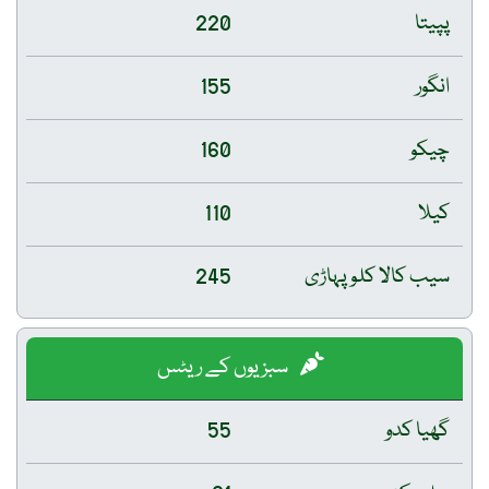
پپیتا
220
انگور
155
چیکو
160
کیلا
110
سیب کالا کلو پہاڑی
245
سبزیوں کے ریٹس
گھیا کدو
55