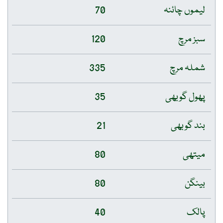
لیموں چائنہ
70
سبز مرچ
120
شملہ مرچ
335
پھول گوبھی
35
بند گوبھی
21
میتھی
80
بینگن
80
پالک
40