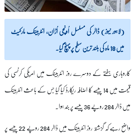
(لاہور نیوز) ڈالر کی مسلسل اُونچی اُڑان، انٹربینک مارکیٹ
میں 18 ماہ کی بلند ترین سطح پر پہنچ گیا۔
کاروباری ہفتے کے دوسرے روز انٹربینک میں امریکی کرنسی کی
قیمت میں 14 پیسے کا اضافہ ریکارڈ کیا گیا جس کے باعث انٹربینک
میں ڈالر 284 روپے 36 پیسے پر بند ہوا۔
واضح رہے کہ گزشتہ روز انٹربینک میں ڈالر 284 روپے 22 پیسے پر