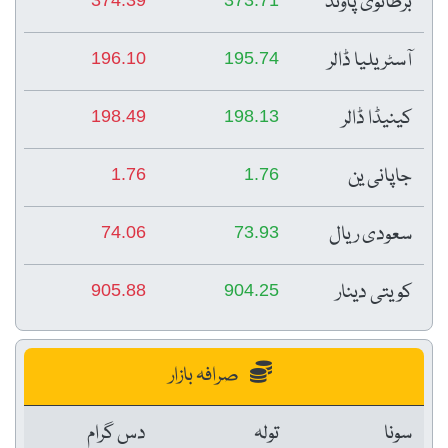
برطانوی پاؤنڈ
آسٹریلیا ڈالر
196.10
195.74
کینیڈا ڈالر
198.49
198.13
جاپانی ین
1.76
1.76
سعودی ریال
74.06
73.93
کویتی دینار
905.88
904.25
صرافہ بازار
سونا
تولہ
دس گرام