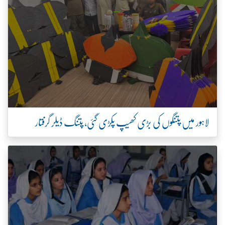
لاہور میں پتنگوں کی بڑی کھیپ پکڑی گئی، پتنگ ڈیلر گرفتار