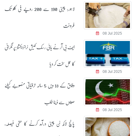
لاہور: چینی 190 سے 200 روپے فی کلو تک
فروخت
08 Jul 2025
ایف بی آر نے ہائی رسک کیش ٹرانزیکشنز پر نگرانی
کا عمل سخت کر دیا
08 Jul 2025
وفاق کے 13 ویں 5 سالہ ترقیاتی منصوبے کیلئے
صوبوں سے ڈیٹا طلب
08 Jul 2025
پانچ لاکھ ٹن چینی درآمد کرنے کا حتمی فیصلہ،