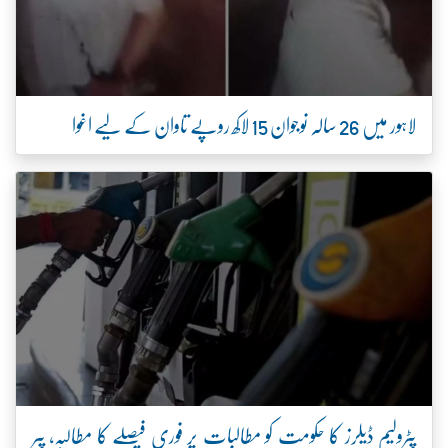
لاہور میں 26 سالہ نوجوان 15 لاکھ روپے تاوان کے لیے اغوا
پٹرولیم ڈیلرز کا حکومت کو مطالبات پر فوری فیصلے کا مطالبہ، پیر