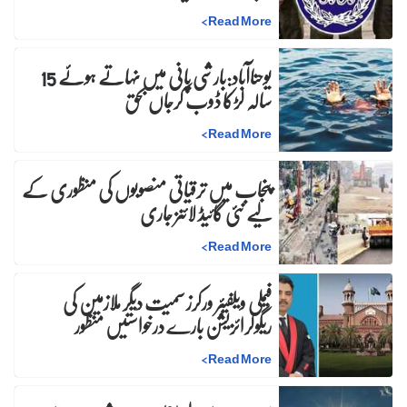
>
Read More
یوحناآباد:بارشی پانی میں نہاتے ہوئے 15
سالہ لڑکا ڈوب کرجاں بحق
>
Read More
پنجاب میں ترقیاتی منصوبوں کی منظوری کے
لیے نئی گائیڈ لائنز جاری
>
Read More
فیملی ویلفیئر ورکرز سمیت دیگر ملازمین کی
ریگولرائزیشن بارے درخواستیں منظور
>
Read More