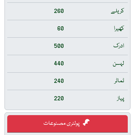
کریلے
260
کھیرا
60
ادرک
500
لہسن
440
ٹماٹر
240
پیاز
220
پولٹری مصنوعات