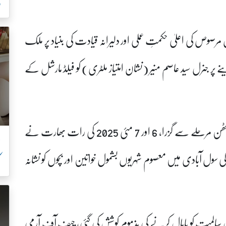
ر
رصوص کی اعلیٰ حکمتِ عملی اور دلیرانہ قیادت کی بنیاد پر ملک
ے پر جنرل سید عاصم منیر (نشان امتیاز ملٹری) کو فیلڈ مارشل کے
اعلامیہ کے مطابق حال ہی میں پاکستان تاریخ کے کٹھن مرحلے سے گزرا، 6 اور 7 مئی 2025 کی رات بھارت نے
ان کی سول آبادی میں معصوم شہریوں بشمول خواتین اور بچوں کو نشانہ
ک
 سالمیت کو پامال کرنے کی مذموم کوشش کی گئی، چیف آف آرمی