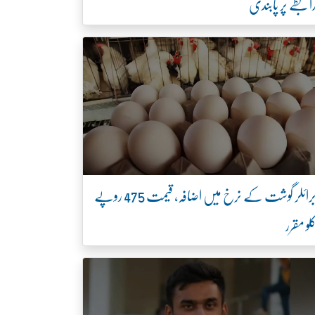
ابطے پر پابندی
برائلر گوشت کے نرخ میں اضافہ، قیمت 475 روپے
لو مقرر