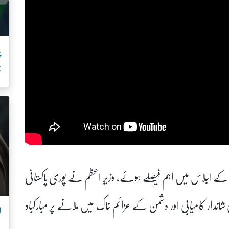
ف
 کے اجلاس میں اہم فیصلے ہوئے، وزیرِ اعظم نے پوری پاکستانی
اندار کامیابی اور دشمن کے عزائم خاک میں ملانے پر مبارکباد
ل