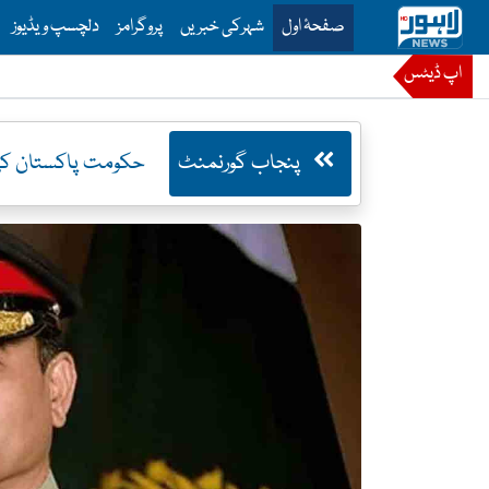
is is the main menu for Lahore News
صفحۂ اول
شہرکی خبریں
پروگرامز
دلچسپ ویڈیوز
اپ ڈیٹس
پنجاب گورنمنٹ
حکومت پاکستان کی 