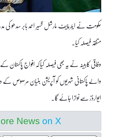
حکومت نے ایئر چیف مارشل ظہیر احمد بابر سدھو کی 
متفقہ فیصلہ کیا۔
وفاقی کابینہ نے یہ بھی فیصلہ کیا کہ افواج پاکستان ک
والے پاکستانی شہریوں کو آپریشن بنیان مرصوص کے
ایوارڈز سے نوازا جائے گا۔
hore News
on X