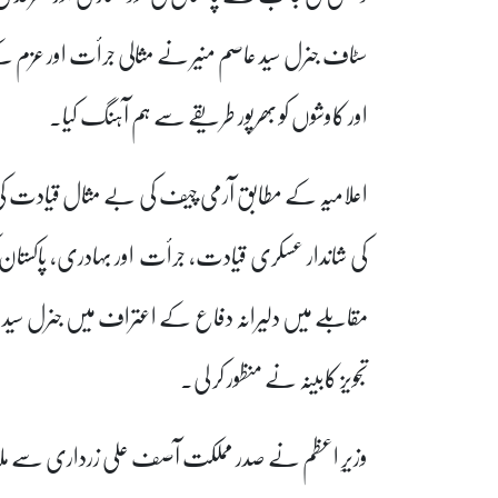
سٹاف جنرل سید عاصم منیر نے مثالی جرأت اور عزم کے
اور کاوشوں کو بھرپور طریقے سے ہم آہنگ کیا۔
اعلامیہ کے مطابق آرمی چیف کی بے مثال قیادت کی بد
کی شاندار عسکری قیادت، جرأت اور بہادری، پاکستان 
مقابلے میں دلیرانہ دفاع کے اعتراف میں جنرل سید عا
تجویز کابینہ نے منظور کر لی۔
وزیرِ اعظم نے صدر مملکت آصف علی زرداری سے ملا