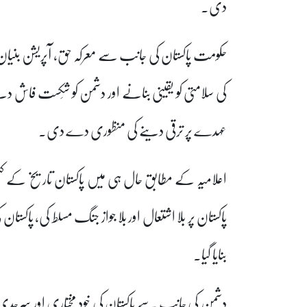
دی۔
حکومت پاکستان کی جانب سے معرکہ حق، آپریشن بنیان م
کی سلامتی کو یقینی بنانے اور دشمن کو شِکست فاش دین
عہدے پر ترقی دینے کی منظوری دے دی۔
پاکستان پر بلا اشتعال اور بلا جواز جنگ مسلط کی، پاکست
بنایا گیا۔
دشمن کی جانب سے پاکستان کی خود مختاری اور سرحدی