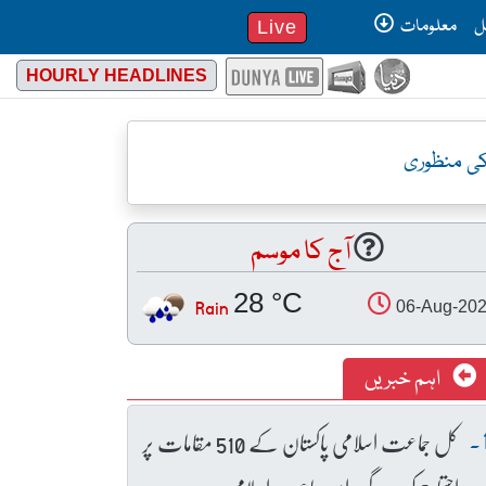
ل
معلومات
Live
HOURLY HEADLINES
کی منظوری
آج کا موسم
28 °C
Rain
06-Aug-20
اہم خبریں
کل جماعت اسلامی پاکستان کے 510 مقامات پر