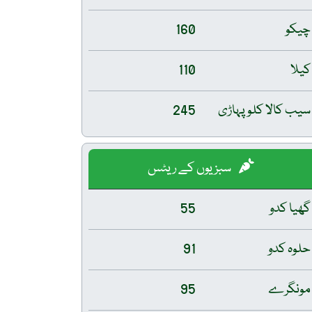
چیکو
160
کیلا
110
سیب کالا کلو پہاڑی
245
سبزیوں کے ریٹس
گھیا کدو
55
حلوہ کدو
91
مونگرے
95