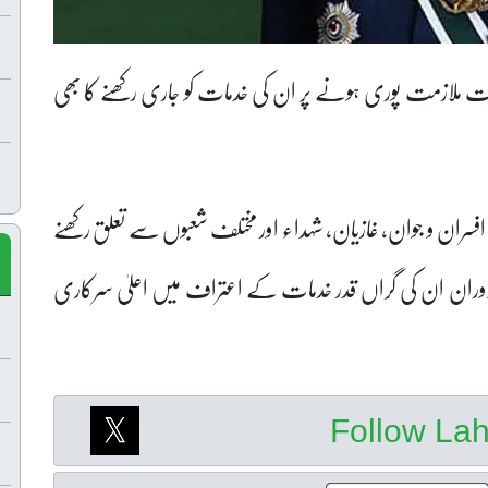
مدت ملازمت پوری ہونے پر ان کی خدمات کو جاری رکھنے کا بھی
ے افسران و جوان، غازیان، شہداء اور مختلف شعبوں سے تعلق رکھنے
 دوران ان کی گراں قدر خدمات کے اعتراف میں اعلیٰ سرکاری
Follow La