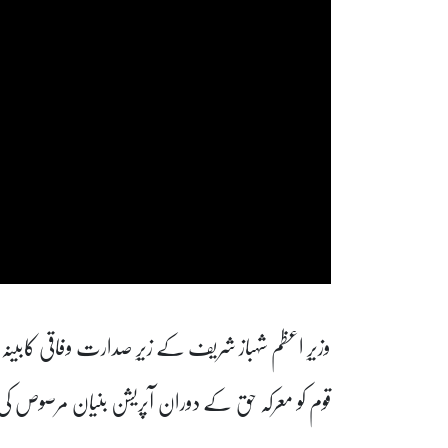
وزیرِ اعظم شہباز شریف کے زیرِ صدارت وفاقی کابینہ
قوم کو معرکہ حق کے دوران آپریشن بنیان مرصوص کی ش