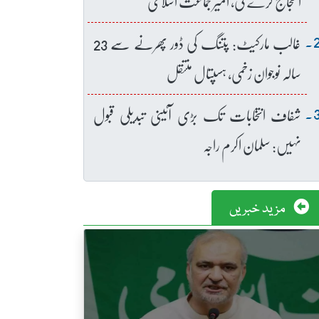
احتجاج کرے گی، امیر جماعت اسلامی
غالب مارکیٹ: پتنگ کی ڈور پھرنے سے 23
سالہ نوجوان زخمی، ہسپتال منتقل
شفاف انتخابات تک بڑی آئینی تبدیلی قبول
نہیں: سلمان اکرم راجہ
مزید خبریں