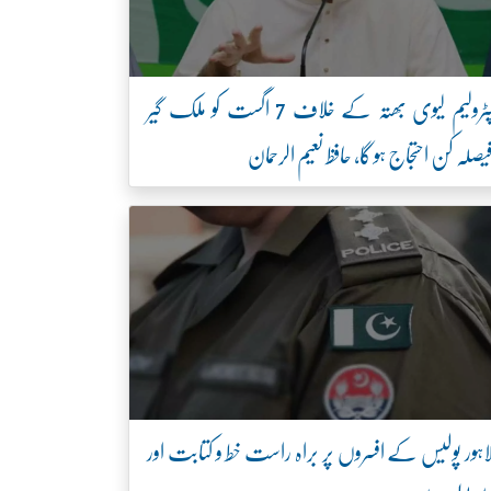
پٹرولیم لیوی بھتہ کے خلاف 7 اگست کو ملک گیر
یصلہ کن احتجاج ہو گا، حافظ نعیم الرحمان
اہور پولیس کے افسروں پر براہ راست خط و کتابت اور