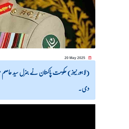
20 May 2025
(لاہور نیوز) حکومت پاکستان نے جنرل سید عاصم 
دی۔