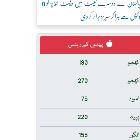
پاکستان نے دوسرے ٹیسٹ میں ویسٹ انڈیز کو 8
کٹوں سے ہرا کر سیریز برابر کردی
پھلوں کے ریٹس
کھجور
190
کھجور
270
امرود
75
پپیتا
220
انگور
155