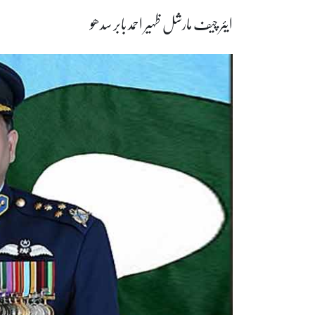
ایئر چیف مارشل ظہیر احمد بابر سدھو