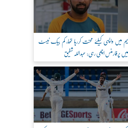
یم میں واپسی کیلئے محنت کررہا تھا، کم بیک ٹیسٹ
یں پرفارمنس اچھی رہی: عبداللہ شفیق