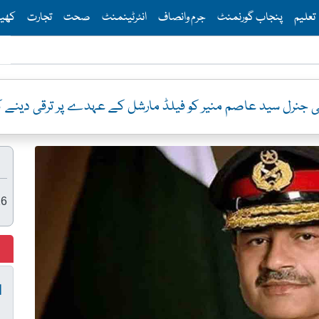
Th
تعلیم
پنجاب گورنمنٹ
جرم وانصاف
انٹرٹینمنٹ
صحت
تجارت
کھی
جنرل سید عاصم منیر کو فیلڈ مارشل کے عہدے پر ترقی دینے 
26