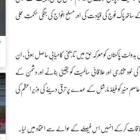
 ساتھ پاک فوج کی قیادت کی اور مسلح افواج کی جنگی حکمتِ عملی
ٹ
ولت پاکستان کو معرکہ حق میں تاریخی کامیابی حاصل ہوئی، ان
م
کی خود مختاری اور علاقائی سالمیت کو یقینی بنانے اور دشمن کے
صم منیر کو فیلڈ مارشل کے عہدے پر ترقی دینے کی وزیرِ اعظم کی
قات کرکے انہیں اس فیصلے کے حوالے سے اعتماد میں لیا۔