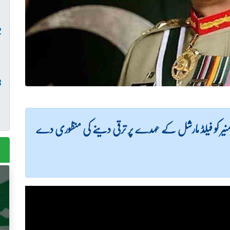
منیر کو فیلڈ مارشل کے عہدے پر ترقی دینے کی منظوری دے