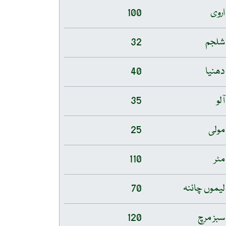
اروی
100
شلجم
32
دھنیا
40
آلو
35
مولی
25
مٹر
110
لیموں چائنہ
70
سبز مرچ
120