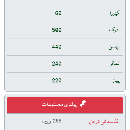
کھیرا
60
ادرک
500
لہسن
440
ٹماٹر
240
پیاز
220
پولٹری مصنوعات
انڈے فی درجن
268 روپے