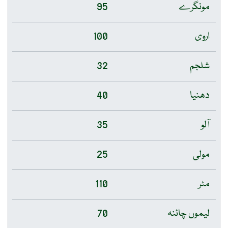
مونگرے
95
اروی
100
شلجم
32
دھنیا
40
آلو
35
مولی
25
مٹر
110
لیموں چائنہ
70