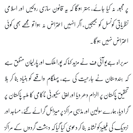
پر مجبور نہ کیا جائے، بہتر ہوگا کہ یہ قانون سازی روکیں اور اسلامی
نظریاتی کونسل کو بھیجیں، اگر انہیں اعتراض نہ ہوا تو مجھے بھی کوئی
اعتراض نہیں ہوگا۔
سربراہ جےیو آئی ف نے مزید کہا کہ پورا ملک اور پارلیمان متفق ہے
کہ ہندوستان نے جارحیت کی ہے، پہلگام واقعے کو بنیاد بنا کر بلا
تحقیق پاکستان پر الزام دھر دیا اور اپنی سکیورٹی ناکامی کا ملبہ پاکستان پر
گرا دیا، ہمارے سولین اور مذہبی مراکز پر میزائل گرائے گئے، مساجد اور
نزدیک کی فیملیز کو نشانہ بنا کر دعویٰ کیا گیا کہ دہشت گردوں کے مراکز