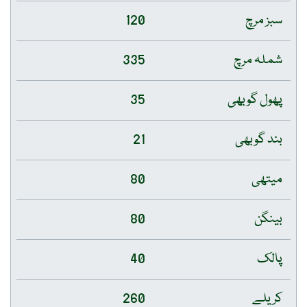
سبز مرچ
120
شملہ مرچ
335
پھول گوبھی
35
بند گوبھی
21
میتھی
80
بینگن
80
پالک
40
کریلے
260