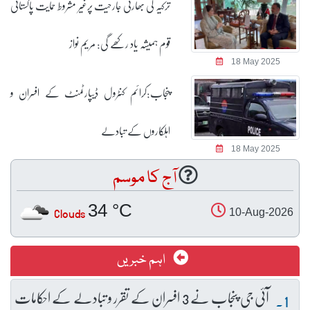
ترکیہ کی بھارتی جارحیت پرغیر مشروط حمایت پاکستانی
قوم ہمیشہ یاد رکھے گی: مریم نواز
18 May 2025
پنجاب:کرائم کنٹرول ڈیپارٹمنٹ کے افسران و
اہلکاروں کے تبادلے
18 May 2025
آج کا موسم
34 °C
Clouds
10-Aug-2026
اہم خبریں
آئی جی پنجاب نے 3 افسران کے تقرر و تبادلے کے احکامات