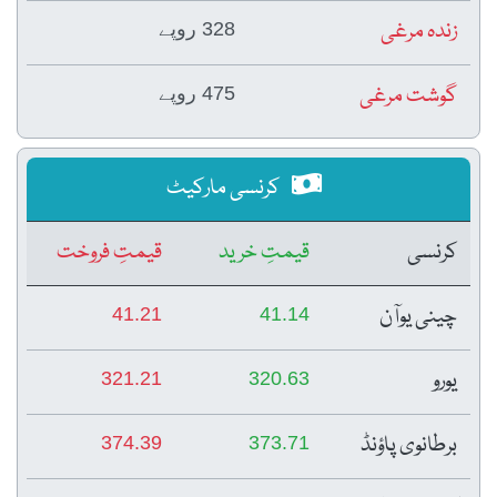
زندہ مرغی
328 روپے
گوشت مرغی
475 روپے
کرنسی مارکیٹ
کرنسی
قیمتِ خرید
قیمتِ فروخت
چینی یوآن
41.21
41.14
یورو
321.21
320.63
برطانوی پاؤنڈ
374.39
373.71