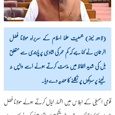
(لاہور نیوز) جمعیت علما اسلام کے سربراہ مولانا فضل
الرحمان نے کہا ہے کہ کم عمر کی شادی پر پابندی سے متعلق
بل کی شدید الفاظ میں مذمت کرتے ہوئے اسے واپس نہ
لینے پر سڑکوں پر نکلنے کا عندیہ دے دیا۔
قومی اسمبلی کے اجلاس میں اظہار خیال کرتے ہوئے مولانا فضل