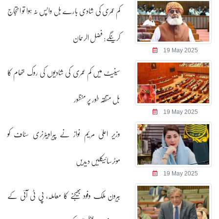
کم عمری کی شادی بارے بل واپس نہ ہوا تو احتجاج
کرینگے: فضل الرحمان
19 May 2025
سینیٹ میں کم عمری کی شادیوں کی روک تھام کا
بل متفقہ طور پر منظور
19 May 2025
وزیر اعلیٰ مریم نواز نے پیراویٹرنری سٹاف کو
موٹرسائیکلیں دیدیں
19 May 2025
بیرون ملک وفود بھیجنے کا معاملہ، پی ٹی آئی کے