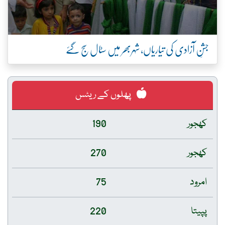
جشنِ آزادی کی تیاریاں، شہربھر میں سٹال سج گئے
پھلوں کے ریٹس
کھجور
190
کھجور
270
امرود
75
پپیتا
220