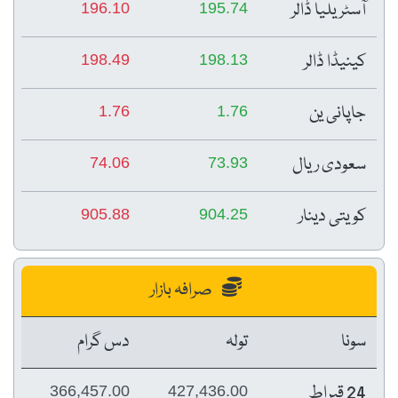
آسٹریلیا ڈالر
196.10
195.74
کینیڈا ڈالر
198.49
198.13
جاپانی ین
1.76
1.76
سعودی ریال
74.06
73.93
کویتی دینار
905.88
904.25
صرافہ بازار
سونا
تولہ
دس گرام
24 قیراط
366,457.00
427,436.00