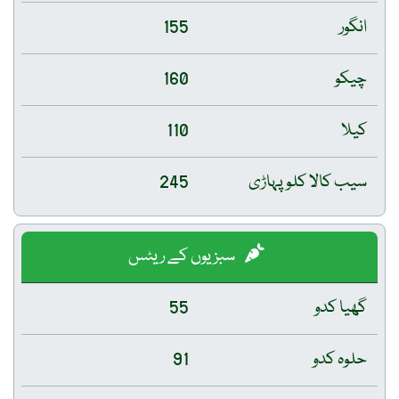
انگور
155
چیکو
160
کیلا
110
سیب کالا کلو پہاڑی
245
سبزیوں کے ریٹس
گھیا کدو
55
حلوہ کدو
91