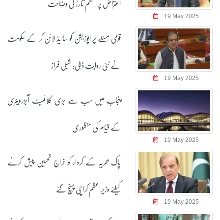
اعتراض پر اعظم تارڑ کی وضاحت
19 May 2025
قومی مسئلے پر اپوزیشن کو سائیڈ لائن کر کے حکومت
نے نئی روایت ڈالی: شبلی فراز
19 May 2025
پنجاب میں سب سے بڑی کلائمیٹ آبزرویٹری
کے قیام کی منظوری
19 May 2025
پاک بحریہ کے کردار کو خراج تحسین پیش کرنے
کیلئے وزیراعظم کراچی پہنچ گئے
19 May 2025