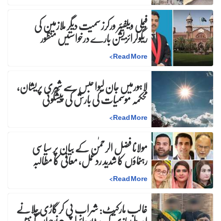
فیملی ویلفیئر ورکرز سمیت دیگر ملازمین کی
ریگولرائزیشن بارے درخواستیں منظور
>
Read More
لاہورمیں جان لیوا حبس سے شہری پریشان،
محکمہ موسمیات کی بارش کی پیشگوئی
>
Read More
مولانا فضل الرحمٰن کے بیان پر سیاسی
رہنماؤں کا شدید ردعمل، معافی کا مطالبہ
>
Read More
غالب مارکیٹ: شراب پی کر گاڑی چلانے