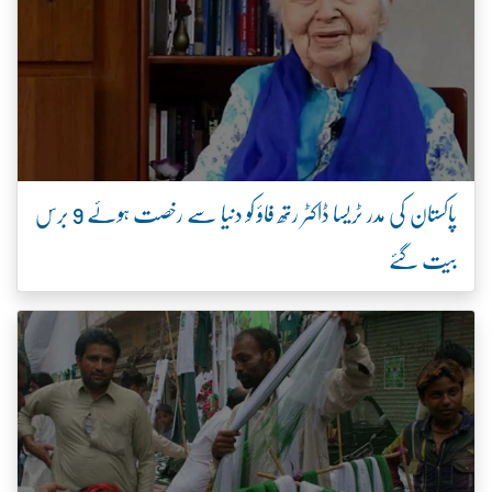
پاکستان کی مدر ٹریسا ڈاکٹر رتھ فاؤ کو دنیا سے رخصت ہوئے 9 برس
بیت گئے