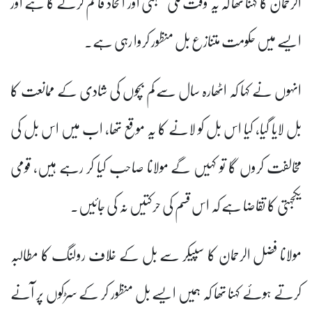
الرحمان کا کہنا تھا کہ یہ وقت ملی یکجہتی اور اتحاد قائم کرنے کا ہے اور
ایسے میں حکومت متنازع بل منظور کروا رہی ہے۔
انہوں نے کہا کہ اٹھارہ سال سے کم بچوں کی شادی کے ممانعت کا
بل لایا گیا، کیا اس بل کو لانے کا یہ موقع تھا، اب میں اس بل کی
مخالفت کروں گا تو کہیں گے مولانا صاحب کیا کر رہے ہیں، قومی
یکجہتی کا تقاضا ہے کہ اس قسم کی حرکتیں نہ کی جائیں۔
مولانا فضل الرحمان کا سپیکر سے بل کے خلاف رولنگ کا مطالبہ
کرتے ہوئے کہنا تھا کہ ہمیں ایسے بل منظور کر کے سڑکوں پر آنے