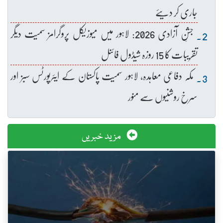
جاری کر دیئے
جشنِ آزادی 2026: لاہور میں میوزیکل پروگرامز سمیت دیگر
تقریبات کا 15 روزہ شیڈول فائنل
مکہ دفاعی معاہدہ، لاہور سمیت پاکستان کے ایئرپورٹس سبز اور
سرخ روشنیوں سے منور
مزید خبریں