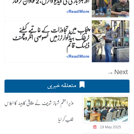
اور ہلڑ بازی کی ویڈیو وائرل، 2 نوجوان گرفتار
>
Read More
پنجاب میں تجاوزات کے خاتمے کیلئے
ٹریفک ہیڈکوارٹرزمیں خصوصی انکروچمنٹ
ڈیسک قائم
>
Read More
Next →
متعلقہ خبریں
وزیر اعظم شہباز شریف نے وفاقی کابینہ کا اجلاس
طلب کر لیا
19 May 2025