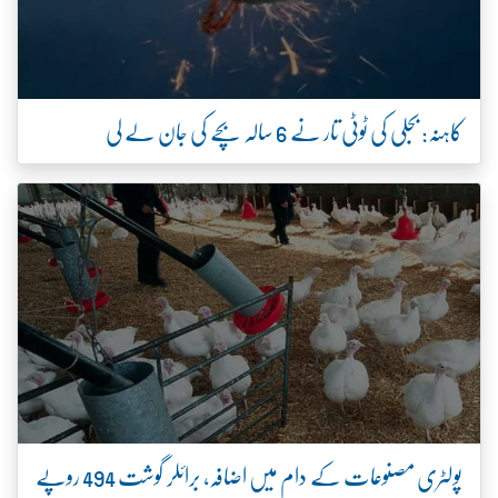
کاہنہ: بجلی کی ٹوٹی تار نے 6 سالہ بچے کی جان لے لی
پولٹری مصنوعات کے دام میں اضافہ، برائلر گوشت 494 روپے