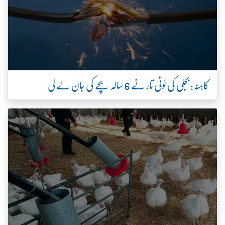
کاہنہ: بجلی کی ٹوٹی تار نے 6 سالہ بچے کی جان لے لی