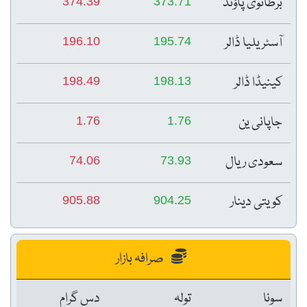
برطانوی پاؤنڈ
374.39
373.71
آسٹریلیا ڈالر
196.10
195.74
کینیڈا ڈالر
198.49
198.13
جاپانی ین
1.76
1.76
سعودی ریال
74.06
73.93
کویتی دینار
905.88
904.25
صرافہ بازار
سونا
تولہ
دس گرام