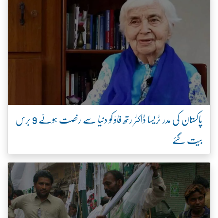
پاکستان کی مدر ٹریسا ڈاکٹر رتھ فاؤ کو دنیا سے رخصت ہوئے 9 برس
بیت گئے