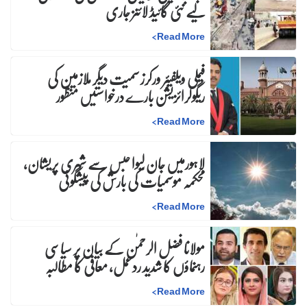
لیے نئی گائیڈ لائنز جاری
>
Read More
فیملی ویلفیئر ورکرز سمیت دیگر ملازمین کی
ریگولرائزیشن بارے درخواستیں منظور
>
Read More
لاہورمیں جان لیوا حبس سے شہری پریشان،
محکمہ موسمیات کی بارش کی پیشگوئی
>
Read More
مولانا فضل الرحمٰن کے بیان پر سیاسی
رہنماؤں کا شدید ردعمل، معافی کا مطالبہ
>
Read More