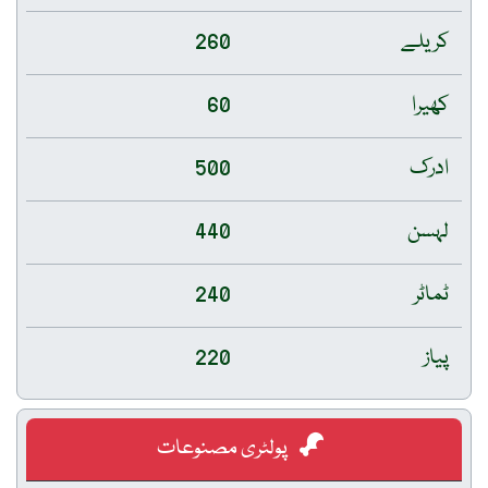
کریلے
260
کھیرا
60
ادرک
500
لہسن
440
ٹماٹر
240
پیاز
220
پولٹری مصنوعات