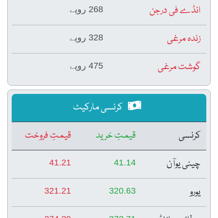
انڈے فی درجن
268 روپے
زندہ مرغی
328 روپے
گوشت مرغی
475 روپے
کرنسی مارکیٹ
کرنسی
قیمتِ خرید
قیمتِ فروخت
چینی یوآن
41.21
41.14
یورو
321.21
320.63