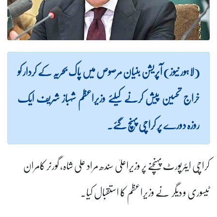
(لاہور نیوز) آپریشن بنیان مرصوص میں پاک بحریہ کے کردار کو
خراج تحسین پیش کرنے کیلئے وزیراعظم شہباز شریف ایک
روزہ دورے پر کراچی پہنچ گئے۔
کراچی ایئرپورٹ پہنچنے پر وزیراعلیٰ سندھ مراد علی شاہ، گورنر کامران
ٹیسوری و دیگر نے وزیراعظم کا استقبال کیا۔