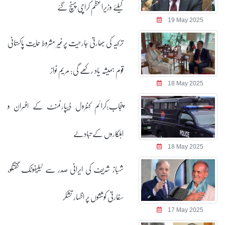
کیلئے وزیراعظم کراچی پہنچ گئے
19 May 2025
ترکیہ کی بھارتی جارحیت پرغیر مشروط حمایت پاکستانی
قوم ہمیشہ یاد رکھے گی: مریم نواز
18 May 2025
پنجاب:کرائم کنٹرول ڈیپارٹمنٹ کے افسران و
اہلکاروں کے تبادلے
18 May 2025
شہباز شریف کی ایرانی صدر سے ٹیلیفونک گفتگو،
سفارتی کوششوں پر اظہار تشکر
17 May 2025