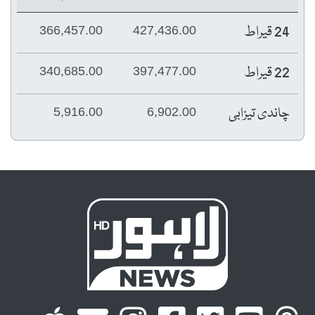
24 قیراط
366,457.00
427,436.00
22 قیراط
340,685.00
397,477.00
چاندی تیزابی
5,916.00
6,902.00