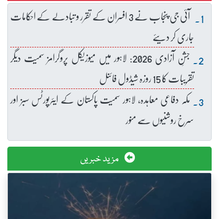
آئی جی پنجاب نے 3 افسران کے تقرر و تبادلے کے احکامات
جاری کر دیئے
جشنِ آزادی 2026: لاہور میں میوزیکل پروگرامز سمیت دیگر
تقریبات کا 15 روزہ شیڈول فائنل
مکہ دفاعی معاہدہ، لاہور سمیت پاکستان کے ایئرپورٹس سبز اور
سرخ روشنیوں سے منور
مزید خبریں