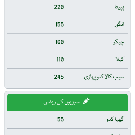
پپیتا
220
انگور
155
چیکو
160
کیلا
110
سیب کالا کلو پہاڑی
245
سبزیوں کے ریٹس
گھیا کدو
55