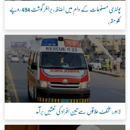
پولٹری مصنوعات کے دام میں اضافہ، برائلر گوشت 494 روپے
کلو مقرر
لاہور: مختلف علاقوں سے تین افراد کی نعشیں برآمد