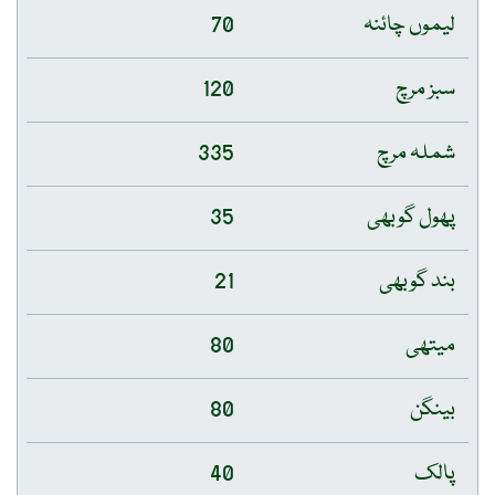
لیموں چائنہ
70
سبز مرچ
120
شملہ مرچ
335
پھول گوبھی
35
بند گوبھی
21
میتھی
80
بینگن
80
پالک
40