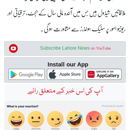
ملاقاتیں شیڈول ہیں جس میں آئندہ مالی سال کے بجٹ، ترقیاتی اور
ریونیو امور پر سٹیک ہولڈرز سے مشاورت ہو گی۔
Subscribe Lahore News
on YouTube
Install our App
آپ کی اس خبر کے متعلق رائے