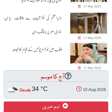
17 May 2025
وزیراعظم کی نوازشریف سے ملاقات، سیاسی،
خارجی امور پر بریفنگ دی
17 May 2025
پنجاب میں ٹورازم پولیس کے قیام کا فیصلہ
17 May 2025
آج کا موسم
34 °C
Clouds
10-Aug-2026
اہم خبریں