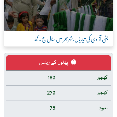
جشنِ آزادی کی تیاریاں، شہربھر میں سٹال سج گئے
پھلوں کے ریٹس
کھجور
190
کھجور
270
امرود
75