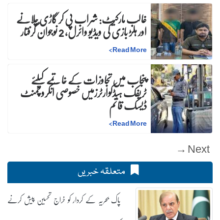
غالب مارکیٹ: شراب پی کر گاڑی چلانے
اور ہلڑ بازی کی ویڈیو وائرل، 2 نوجوان گرفتار
>
Read More
پنجاب میں تجاوزات کے خاتمے کیلئے
ٹریفک ہیڈکوارٹرزمیں خصوصی انکروچمنٹ
ڈیسک قائم
>
Read More
Next →
متعلقہ خبریں
پاک بحریہ کے کردار کو خراج تحسین پیش کرنے