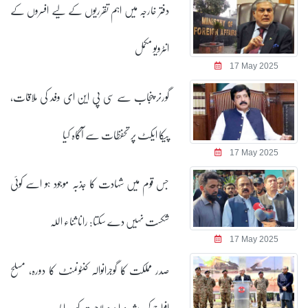
دفتر خارجہ میں اہم تقرریوں کے لیے افسروں کے
انٹرویو مکمل
17 May 2025
گورنر پنجاب سے سی پی این ای وفد کی ملاقات،
پیکا ایکٹ پر تحفظات سے آگاہ کیا
17 May 2025
جس قوم میں شہادت کا جذبہ موجود ہو اسے کوئی
شکست نہیں دے سکتا: رانا ثناء اللہ
17 May 2025
صدر مملکت کا گوجرانوالہ کنٹونمنٹ کا دورہ، مسلح
افواج کی پیشہ ورانہ صلاحیت کو سراہا