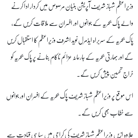
وزیراعظم شہباز شریف آپریشن بنیان مرصوص میں کردار ادا کرنے
والے پاک بحریہ کے جوانوں اور افسران سے ملاقات کریں گے،
پاک بحریہ کے سربراہ ایڈمرل نوید اشرف وزیراعظم کا استقبال کریں
گے اور بھارتی بحریہ کے جارحانہ عزائم ناکام بنانے پر پاک بحریہ کو
خراج تحسین پیش کریں گے۔
اس موقع پر وزیراعظم شہباز شریف پاک بحریہ کے افسران اور جوانوں
سے خطاب بھی کریں گے۔
علاوہ ازیں وزیراعظم شہباز شریف کی کراچی میں سیاسی قیادت سے