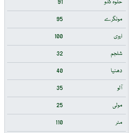
حلوہ کدو
91
مونگرے
95
اروی
100
شلجم
32
دھنیا
40
آلو
35
مولی
25
مٹر
110