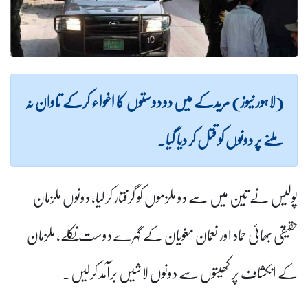
(لاہور نیوز) مریدکے میں دو دوستوں کا اغواء کرکے تاوان نہ
ملنے پر دونوں کو قتل کر دیا گیا۔
پولیس نے تین میں سے دو ملزموں کو گرفتار کرلیا، دونوں ملزمان
حقیقی بھائی حماد اور نعمان مغویان کے گہرے دوست نکلے، ملزمان
کے انکشاف پر کھیتوں سے دونوں لاشیں برآمد کرلیں۔