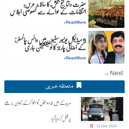
حضرت داتا گنج بخش ؒ کا سالانہ عرس;
انتظامات کے حوالے سے خصوصی اجلاس
>
Read More
5 میڈیکل یونیورسٹیوں میں وائس چانسلرز
کے اضافی چارجز کا نوٹیفکیشن جاری
>
Read More
Next →
متعلقہ خبریں
مریدکے میں 2 دوستوں کو اغوا کرکے تاوان نہ ملنے
پر قتل کر دیا گیا
12 Dec 2024