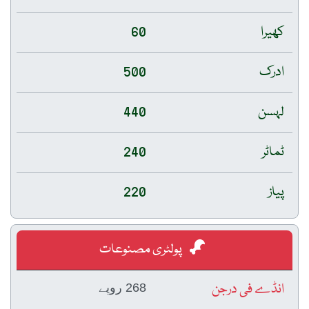
کھیرا
60
ادرک
500
لہسن
440
ٹماٹر
240
پیاز
220
پولٹری مصنوعات
انڈے فی درجن
268 روپے