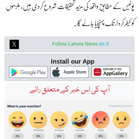
پولیس کے مطابق واقعہ کی مزید تحقیقات شروع کردی ہیں، ملزموں
کو کیفر کردار تک پہنچایا جائے گا۔
Follow Lahore News
on X
Install our App
آپ کی اس خبر کے متعلق رائے