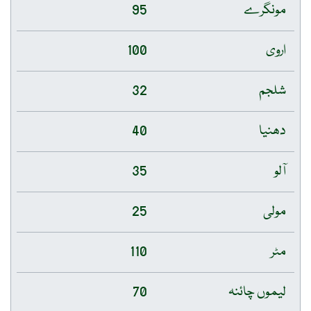
مونگرے
95
اروی
100
شلجم
32
دھنیا
40
آلو
35
مولی
25
مٹر
110
لیموں چائنہ
70