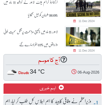
آرگنائزڈ کرائم یونٹ لاہور نے گزشتہ 11 ماہ میں
18395 ملزمان کو جیل بھجوایا
11 Dec 2024
لاہور: 11 ماہ میں ڈکیتی مزاحمت پر قتل سمیت خونی
وارداتوں میں 375 افراد مارے گئے
11 Dec 2024
آج کا موسم
34 °C
Clouds
06-Aug-2026
اہم خبریں
وزیراعظم نے وفاقی کابینہ کا اہم اجلاس کل طلب کر لیا، اہم