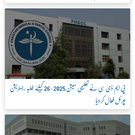
پی ایم ڈی سی نے تعلیمی سیشن 2025-26 کیلئے طلبہ رجسٹریشن
پورٹل فعال کر دیا