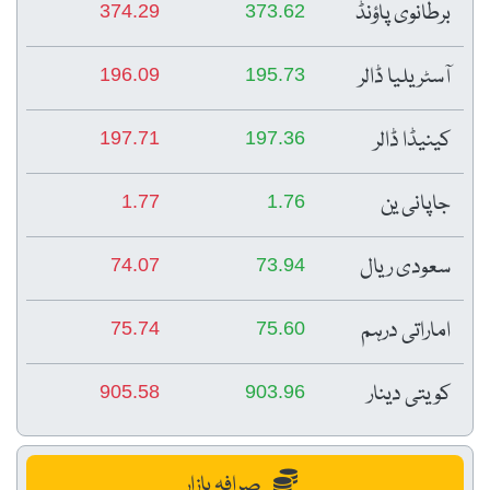
برطانوی پاؤنڈ
374.29
373.62
آسٹریلیا ڈالر
196.09
195.73
کینیڈا ڈالر
197.71
197.36
جاپانی ین
1.77
1.76
سعودی ریال
74.07
73.94
اماراتی درہم
75.74
75.60
کویتی دینار
905.58
903.96
صرافہ بازار