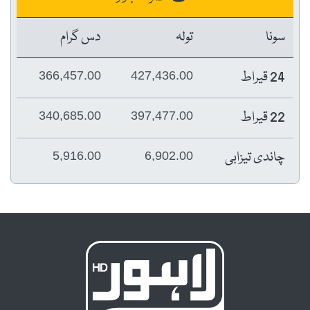
سونا
تولہ
دس گرام
24 قیراط
366,457.00
427,436.00
22 قیراط
340,685.00
397,477.00
چاندی تیزابی
5,916.00
6,902.00