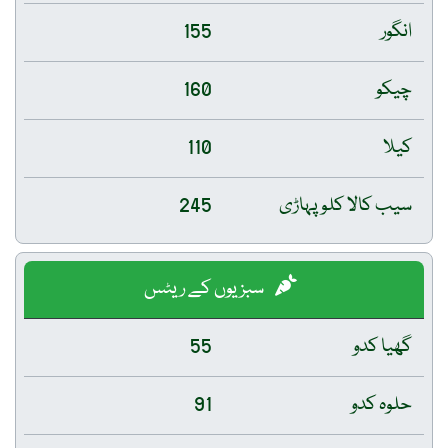
انگور
155
چیکو
160
کیلا
110
سیب کالا کلو پہاڑی
245
سبزیوں کے ریٹس
گھیا کدو
55
حلوہ کدو
91