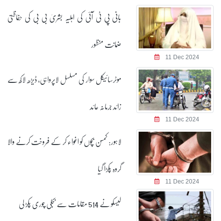
بانی پی ٹی آئی کی اہلیہ بشریٰ بی بی کی حفاظتی
ضمانت منظور
11 Dec 2024
موٹرسائیکل سوار کی مسلسل لاپرواہی، ڈیڑھ لاکھ سے
زائد جرمانہ عائد
11 Dec 2024
لاہور: کمسن بچوں کو اغواء کر کے فروخت کرنے والا
گروہ پکڑا گیا
11 Dec 2024
لیسکو نے 514 مقامات سے بجلی چوری پکڑ لی