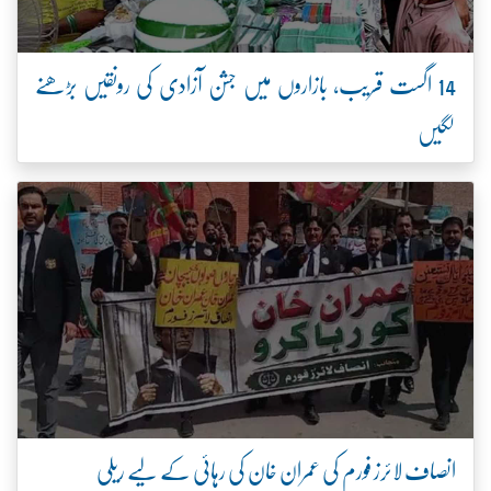
14 اگست قریب، بازاروں میں جشن آزادی کی رونقیں بڑھنے
لگیں
انصاف لائرز فورم کی عمران خان کی رہائی کے لیے ریلی