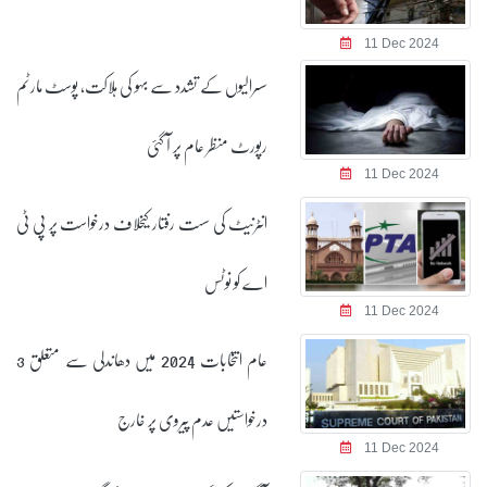
11 Dec 2024
سسرالیوں کے تشدد سے بہو کی ہلاکت، پوسٹ مارٹم
رپورٹ منظر عام پر آ گئی
11 Dec 2024
انٹرنیٹ کی سست رفتار کیخلاف درخواست پر پی ٹی
اے کو نوٹس
11 Dec 2024
عام انتخابات 2024 میں دھاندلی سے متعلق 3
درخواستیں عدم پیروی پر خارج
11 Dec 2024