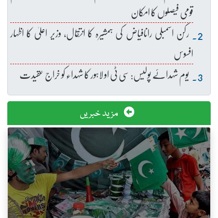
قومی فیصلوں کا امکان
رکن اسمبلی رانافیاض کی ہمشیرہ کا انتقال، وزیر اعلیٰ کا اظہار
افسوس
یوم شہدائے پولیس: سی ٹی او لاہور کا شہداء کو خراج عقیدت
مزید خبریں