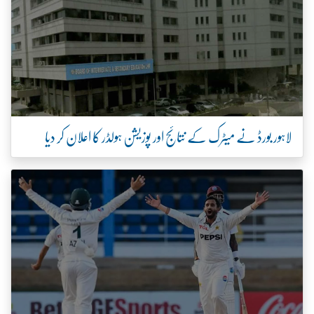
لاہور بورڈ نے میٹرک کے نتائج اور پوزیشن ہولڈر کا اعلان کر دیا