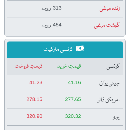
زندہ مرغی
313 روپے
گوشت مرغی
454 روپے
کرنسی مارکیٹ
کرنسی
قیمتِ خرید
قیمتِ فروخت
چینی یوآن
41.23
41.16
امریکن ڈالر
278.15
277.65
یورو
320.90
320.32