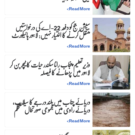
>
Read More
سیشن جج کو دفعہ 22-اے کی درخواستیں
منتقل کرنے کا اختیار نہیں: لاہور ہائیکورٹ
>
Read More
وزیرِ تعلیم پنجاب رانا سکندر حیات کا ٹیچر بن کر
لاہور میں پڑھانے کا فیصلہ
>
Read More
دریائے چناب میں بلند درجے کا سیلاب،
دریائے راوی میں مجموعی صورتحال مستحکم
>
Read More