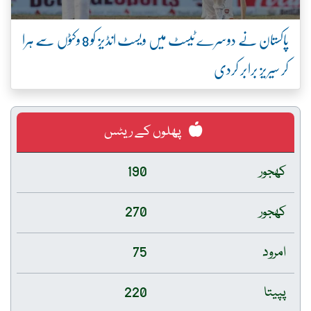
پاکستان نے دوسرے ٹیسٹ میں ویسٹ انڈیز کو 8 وکٹوں سے ہرا
کر سیریز برابر کردی
پھلوں کے ریٹس
کھجور
190
کھجور
270
امرود
75
پپیتا
220