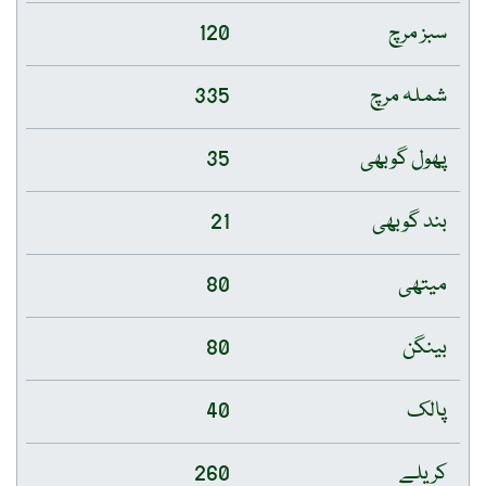
سبز مرچ
120
شملہ مرچ
335
پھول گوبھی
35
بند گوبھی
21
میتھی
80
بینگن
80
پالک
40
کریلے
260