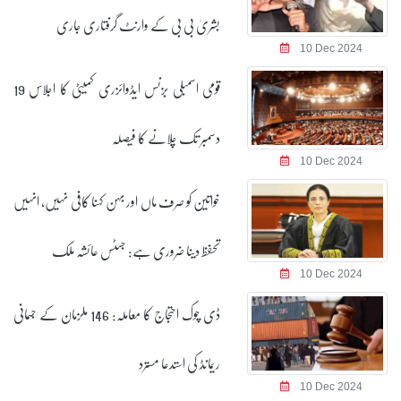
بشریٰ بی بی کے وارنٹ گرفتاری جاری
10 Dec 2024
قومی اسمبلی بزنس ایڈوائزری کمیٹی کا اجلاس 19
دسمبر تک چلانے کا فیصلہ
10 Dec 2024
خواتین کو صرف ماں اور بہن کہنا کافی نہیں، انہیں
تحفظ دینا ضروری ہے: جسٹس عائشہ ملک
10 Dec 2024
ڈی چوک احتجاج کا معاملہ: 146 ملزمان کے جسمانی
ریمانڈ کی استدعا مسترد
10 Dec 2024