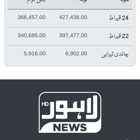
24 قیراط
366,457.00
427,436.00
22 قیراط
340,685.00
397,477.00
چاندی تیزابی
5,916.00
6,902.00