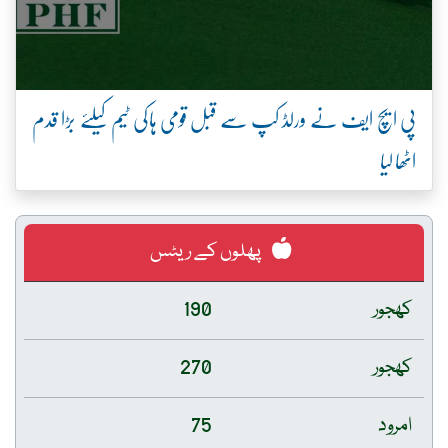
پی ایچ ایف نے ورلڈ کپ سے قبل قومی ہاکی ٹیم کیلئے بڑا قدم
اٹھا لیا
پھلوں کے ریٹس
کھجور
190
کھجور
270
امرود
75