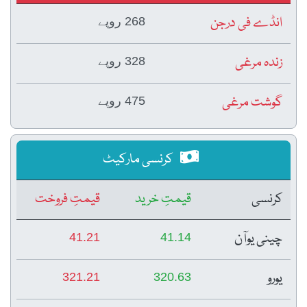
انڈے فی درجن
268 روپے
زندہ مرغی
328 روپے
گوشت مرغی
475 روپے
کرنسی مارکیٹ
کرنسی
قیمتِ خرید
قیمتِ فروخت
چینی یوآن
41.21
41.14
یورو
321.21
320.63