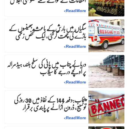
انتظامات کے حوالے سے خصوصی اجلاس
>
Read More
سگیاں میں بارش کے باعث بھینسوں کے
باڑے کی چھت گرگئی، ایک شخص زخمی
>
Read More
دریائے چناب میں پانی کی سطح بلند، ہیڈ مرالہ
پر اونچے درجے کا سیلاب
>
Read More
پنجاب:دفعہ 144 کے نفاذ میں 30 روز کی
توسیع، ڈرون اُڑانے پر پابندی برقرار
>
Read More