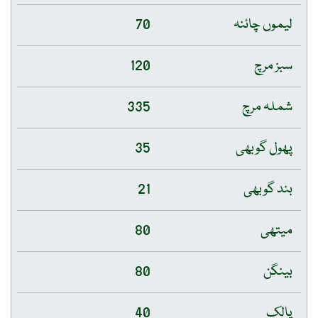
لیموں چائنہ
70
سبز مرچ
120
شملہ مرچ
335
پھول گوبھی
35
بند گوبھی
21
میتھی
80
بینگن
80
پالک
40