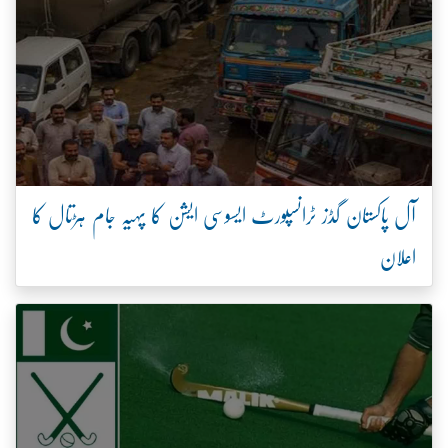
آل پاکستان گڈز ٹرانسپورٹ ایسوسی ایشن کا پہیہ جام ہڑتال کا
اعلان