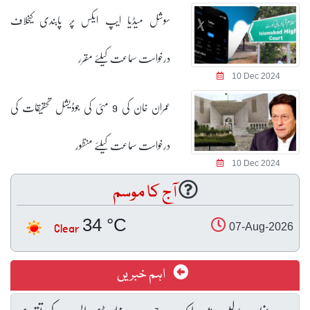
سوشل میڈیا ایپ ایکس پر پابندی کیخلاف
درخواست سماعت کیلئے مقرر
10 Dec 2024
عمران خان کی 9 مئی کی جوڈیشل تحقیقات کی
درخواست سماعت کیلئے منظور
10 Dec 2024
آج کا موسم
34 °C
Clear
07-Aug-2026
اہم خبریں