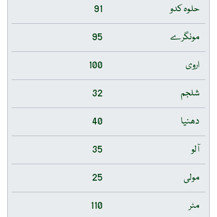
حلوہ کدو
91
مونگرے
95
اروی
100
شلجم
32
دھنیا
40
آلو
35
مولی
25
مٹر
110