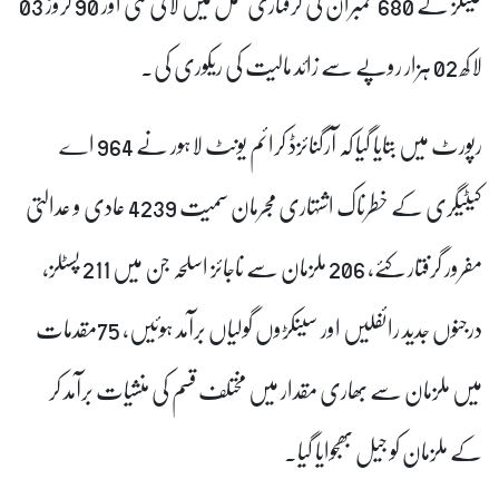
گینگز کے 680 ممبران کی گرفتاری عمل میں لائی گئی اور 90 کروڑ 03
لاکھ 02 ہزار روپے سے زائد مالیت کی ریکوری کی۔
رپورٹ میں بتایا گیا کہ
آرگنائزڈ کرائم یونٹ لاہور نے
964
اے
کیٹیگری کے خطرناک اشتہاری مجرمان سمیت 4239 عادی و عدالتی
مفرور گرفتار کئے،
206
ملزمان سے ناجائز اسلحہ جن میں 211 پسٹلز،
درجنوں جدید رائفلیں اور سینکڑوں گولیاں برآمد ہوئیں،
75
مقدمات
میں ملزمان سے بھاری مقدار میں مختلف قسم کی منشیات برآمد کر
کے ملزمان کو جیل بھجوایا گیا۔