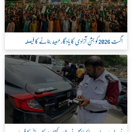
اگست 2026 کو جشنِ آزادی کا یادگار مہینہ بنانے کا فیصلہ