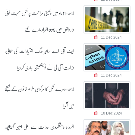
لاہور: 11 ماہ میں ڈکیتی مزاحمت پر قتل سمیت خونی
وارداتوں میں 375 افراد مارے گئے
11 Dec 2024
ایف آئی اے سائبر ونگ اختیارات کی بحالی،
وزارت آئی ٹی نے نوٹیفکیشن جاری کر دیا
11 Dec 2024
لاہور: دہرے قتل کا مرکزی ملزم قانو ن کے شکنجے
میں آگیا
10 Dec 2024
انسدادِ دہشتگردی عدالت سے علی امین گنڈاپور،