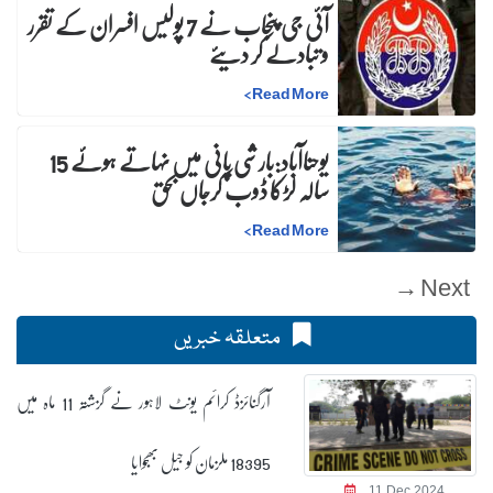
آئی جی پنجاب نے 7 پولیس افسران کے تقرر
و تبادلے کر دیئے
>
Read More
یوحناآباد:بارشی پانی میں نہاتے ہوئے 15
سالہ لڑکا ڈوب کرجاں بحق
>
Read More
Next →
متعلقہ خبریں
آرگنائزڈ کرائم یونٹ لاہور نے گزشتہ 11 ماہ میں
18395 ملزمان کو جیل بھجوایا
11 Dec 2024