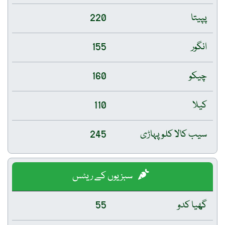
پپیتا
220
انگور
155
چیکو
160
کیلا
110
سیب کالا کلو پہاڑی
245
سبزیوں کے ریٹس
گھیا کدو
55