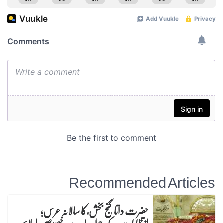
Recommended Articles
حضرت داتا گنج بخش ؒ کا سالانہ عرس;