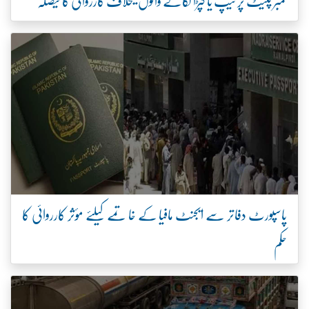
نمبر پلیٹ پر ٹیپ یا کپڑا لگانے والوں کیخلاف کارروائی کا فیصلہ
پاسپورٹ دفاتر سے ایجنٹ مافیا کے خاتمے کیلئے مؤثر کارروائی کا
حکم