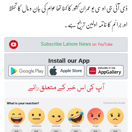
ڈی آئی جی او سی یو
عمران کشور
کا کہنا تھا
عوام کی جان و مال کا تحفظ
اور جرائم کا خاتمہ اولین ترجیح ہے۔
Subscribe Lahore News
on YouTube
Install our App
آپ کی اس خبر کے متعلق رائے