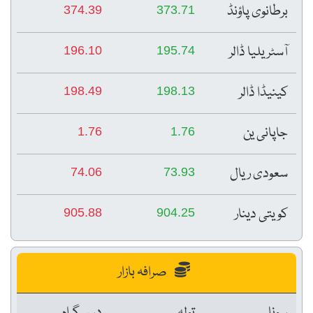
برطانوی پاؤنڈ
374.39
373.71
آسٹریلیا ڈالر
196.10
195.74
کینیڈا ڈالر
198.49
198.13
جاپانی ین
1.76
1.76
سعودی ریال
74.06
73.93
کویتی دینار
905.88
904.25
صرافہ بازار
سونا
تولہ
دس گرام