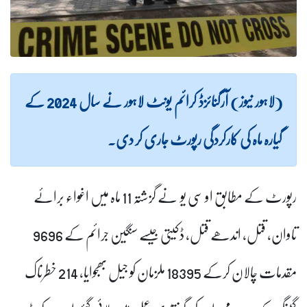
(لاہور نیوز) آرگنائزڈ کرائم یونٹ لاہور نے سال 2024 کے
گیارہ ماہ کی کارکردگی رپورٹ جاری کر دی۔
رپورٹ کے مطابق او سی یو نے گزشتہ 11 ماہ میں اغواء برائے
تاوان، قتل، اندھے قتل، ڈکیتی جیسے سنگین جرائم کے 9696
مقدمات چالان کرکے 18395 ملزمان کو جیل بھجوایا،
214
خطرناک