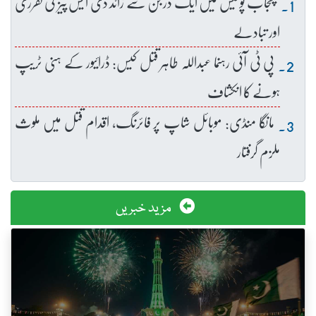
پنجاب پولیس میں ایک درجن سے زائد ڈی ایس پیز کی تقرری
اور تبادلے
پی ٹی آئی رہنما عبداللہ طاہر قتل کیس: ڈرائیور کے ہنی ٹریپ
ہونے کا انکشاف
مانگا منڈی: موبائل شاپ پر فائرنگ، اقدام قتل میں ملوث
ملزم گرفتار
مزید خبریں