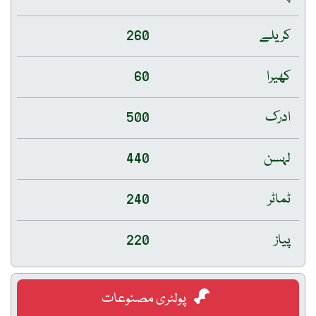
کریلے
260
کھیرا
60
ادرک
500
لہسن
440
ٹماٹر
240
پیاز
220
پولٹری مصنوعات