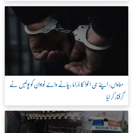
مناواں: اپنے ہی اغوا کا ڈراما رچانے والے نوجوان کو پولیس نے
گرفتار کر لیا