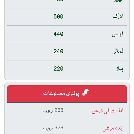
ادرک
500
لہسن
440
ٹماٹر
240
پیاز
220
پولٹری مصنوعات
انڈے فی درجن
268 روپے
زندہ مرغی
328 روپے