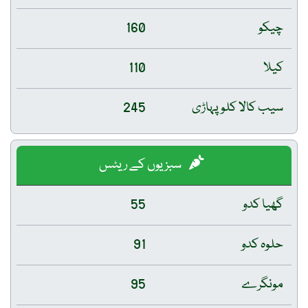
چیکو
160
کیلا
110
سیب کالا کلو پہاڑی
245
سبزیوں کے ریٹس
گھیا کدو
55
حلوہ کدو
91
مونگرے
95