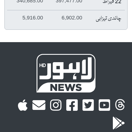
22 قیراط
340,685.00
397,477.00
چاندی تیزابی
5,916.00
6,902.00