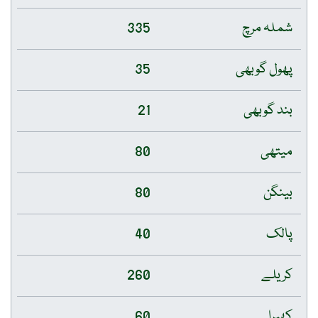
شملہ مرچ
335
پھول گوبھی
35
بند گوبھی
21
میتھی
80
بینگن
80
پالک
40
کریلے
260
کھیرا
60