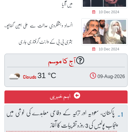
میں آگیا
10 Dec 2024
انسدادِ دہشتگردی عدالت سے علی امین گنڈاپور،
بشریٰ بی بی کے وارنٹ گرفتاری جاری
10 Dec 2024
آج کا موسم
31 °C
Clouds
09-Aug-2026
اہم خبریں
پاکستان، سعودیہ اور ترکیہ کے دفاعی معاہدے کی خوشی میں
پنجاب پولیس کی 3 روزہ تقریبات کا آغاز