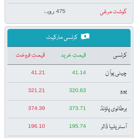
گوشت مرغی
475 روپے
کرنسی مارکیٹ
کرنسی
قیمتِ خرید
قیمتِ فروخت
چینی یوآن
41.21
41.14
یورو
321.21
320.63
برطانوی پاؤنڈ
374.39
373.71
آسٹریلیا ڈالر
196.10
195.74