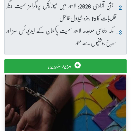
جشنِ آزادی 2026: لاہور میں میوزیکل پروگرامز سمیت دیگر
تقریبات کا 15 روزہ شیڈول فائنل
مکہ دفاعی معاہدہ، لاہور سمیت پاکستان کے ایئرپورٹس سبز اور
سرخ روشنیوں سے منور
مزید خبریں