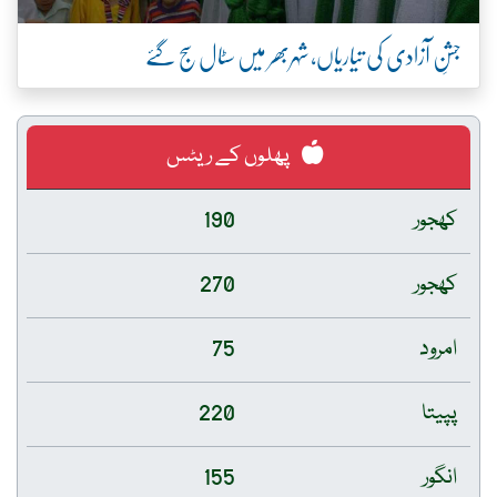
جشنِ آزادی کی تیاریاں، شہربھر میں سٹال سج گئے
پھلوں کے ریٹس
کھجور
190
کھجور
270
امرود
75
پپیتا
220
انگور
155