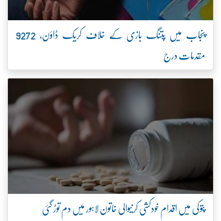
پنجاب میں پتنگ بازی کے خلاف کریک ڈاؤن، 9272
مقدمات درج
پتوکی میں اقدام خودکشی کرنیوالی خاتون لاہور میں دم توڑ گئی