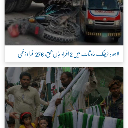
لاہور: ٹریفک حادثات میں 2 افراد جاں بحق، 276 افراد زخمی