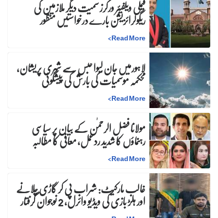
فیملی ویلفیئر ورکرز سمیت دیگر ملازمین کی
ریگولرائزیشن بارے درخواستیں منظور
>
Read More
لاہورمیں جان لیوا حبس سے شہری پریشان،
محکمہ موسمیات کی بارش کی پیشگوئی
>
Read More
مولانا فضل الرحمٰن کے بیان پر سیاسی
رہنماؤں کا شدید ردعمل، معافی کا مطالبہ
>
Read More
غالب مارکیٹ: شراب پی کر گاڑی چلانے
اور ہلڑ بازی کی ویڈیو وائرل، 2 نوجوان گرفتار