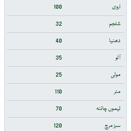
اروی
100
شلجم
32
دھنیا
40
آلو
35
مولی
25
مٹر
110
لیموں چائنہ
70
سبز مرچ
120