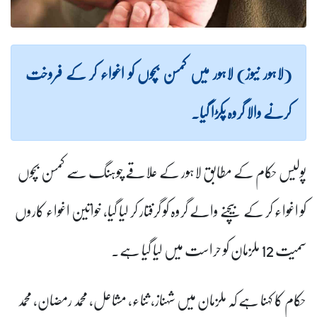
(لاہور نیوز) لاہور میں کمسن بچوں کو اغواء کر کے فروخت
کرنے والا گروہ پکڑا گیا۔
پولیس حکام کے مطابق لاہور کے علاقے چوہنگ سے کمسن بچوں
کو اغواء کر کے بیچنے والے گروہ کو گرفتار کر لیا گیا، خواتین اغواء کاروں
سمیت 12 ملزمان کو حراست میں لیا گیا ہے۔
حکام کا کہنا ہے کہ ملزمان میں شہناز، ثناء، مشاعل، محمد رمضان، محمد