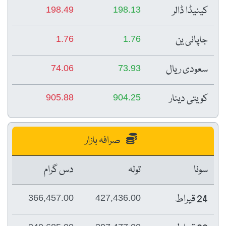
کینیڈا ڈالر
198.49
198.13
جاپانی ین
1.76
1.76
سعودی ریال
74.06
73.93
کویتی دینار
905.88
904.25
صرافہ بازار
سونا
تولہ
دس گرام
24 قیراط
366,457.00
427,436.00