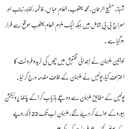
شہباز، مطیع الرحمان، محمد یعقوب، انعام عباس، فاطمہ، کنزہ، زینب اور
معراج بی بی شامل ہیں جبکہ ایک ملزم انعام یعقوب موقع سے فرار
ہو گیا ہے۔
خواتین ملزمان نے ابتدائی تفتیش میں بچوں کی خریدو فروخت کا
اعتراف کیا، پولیس نے ملزمان کے خلاف مقدمہ درج کر لیا۔
پولیس کے مطابق ملزمان سے دو بچے بازیاب کرا کے چائلڈ پروٹیکشن
بیورو کے حوالے کر دیئے گئے، ملزمان اب تک 23 لاکھ روپے
کے عوض کئی بچے فروخت کر چکے ہیں۔