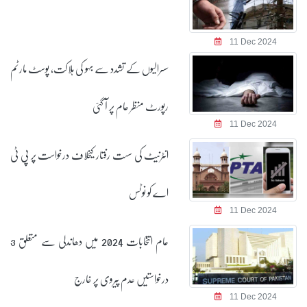
11 Dec 2024
سسرالیوں کے تشدد سے بہو کی ہلاکت، پوسٹ مارٹم
رپورٹ منظر عام پر آ گئی
11 Dec 2024
انٹرنیٹ کی سست رفتار کیخلاف درخواست پر پی ٹی
اے کو نوٹس
11 Dec 2024
عام انتخابات 2024 میں دھاندلی سے متعلق 3
درخواستیں عدم پیروی پر خارج
11 Dec 2024