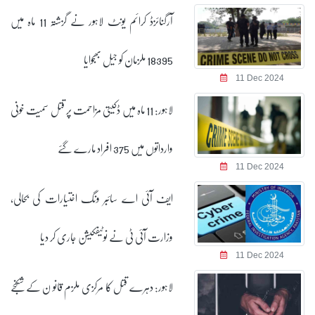
آرگنائزڈ کرائم یونٹ لاہور نے گزشتہ 11 ماہ میں
18395 ملزمان کو جیل بھجوایا
11 Dec 2024
لاہور: 11 ماہ میں ڈکیتی مزاحمت پر قتل سمیت خونی
وارداتوں میں 375 افراد مارے گئے
11 Dec 2024
ایف آئی اے سائبر ونگ اختیارات کی بحالی،
وزارت آئی ٹی نے نوٹیفکیشن جاری کر دیا
11 Dec 2024
لاہور: دہرے قتل کا مرکزی ملزم قانو ن کے شکنجے