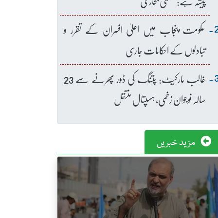
پیشہ ہے: عظمیٰ بخاری
حکومت پنجاب میں اعلیٰ افسران کے تقرر و
تبادلوں کے احکامات جاری
غالب مارکیٹ: پتنگ کی ڈور پھرنے سے 23
سالہ نوجوان زخمی، ہسپتال منتقل
مزید خبریں