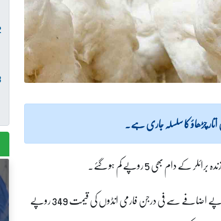
تار چڑھاؤ کا سلسلہ جاری ہے۔
ادھر فارمی انڈے روزبروز مہنگے ہو رہے ہیں، ایک روپے اضافے سے فی درجن فارمی انڈوں کی قیمت 349 روپے