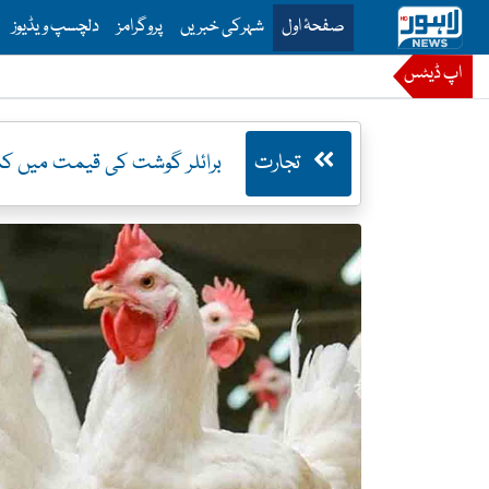
is is the main menu for Lahore News
صفحۂ اول
شہرکی خبریں
پروگرامز
دلچسپ ویڈیوز
اپ ڈیٹس
تجارت
برائلر گوشت کی قیمت میں کمی، 468 روپے کلو 