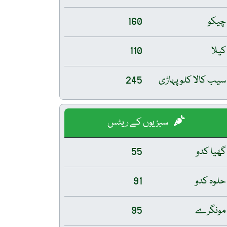
چیکو
160
کیلا
110
سیب کالا کلو پہاڑی
245
سبزیوں کے ریٹس
گھیا کدو
55
حلوہ کدو
91
مونگرے
95