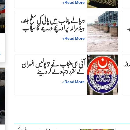
>
Read More
دریائے چناب میں پانی کی سطح بلند،
،
ہیڈ مرالہ پر اونچے درجے کا سیلاب
>
Read More
م
ب
:دفعہ 144 کے نفاذ میں 30 روز
آئی جی پنجاب نے 7 پولیس افسران
کے تقرر و تبادلے کر دیئے
>
Read More