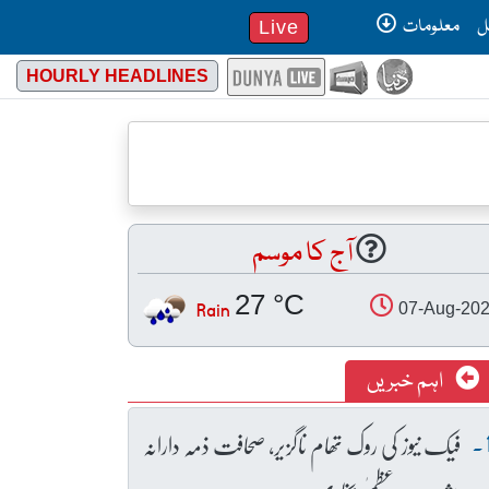
ل
معلومات
Live
HOURLY HEADLINES
آج کا موسم
27 °C
Rain
07-Aug-20
اہم خبریں
فیک نیوز کی روک تھام ناگزیر، صحافت ذمہ دارانہ