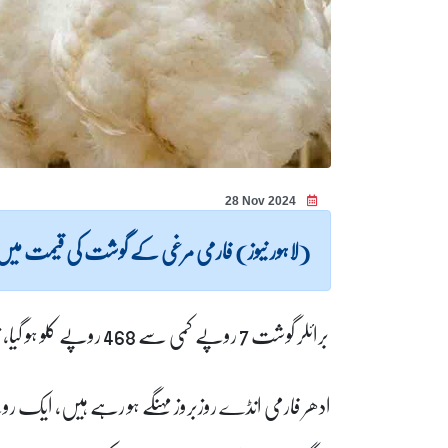
28 Nov 2024
(لاہور نیوز) فارمی مرغی کے گوشت کی قیمت میں ا
برائلر گوشت 7 روپے کمی سے 468 روپے کلو ہو گیا، زندہ برائلر کے دام بھی 5 روپے کم ہو گئے۔