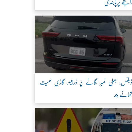
ابطے پر پابندی
یفنس: جعلی نمبر لگانے پر ڈرائیور گاڑی سمیت
ھانے بند