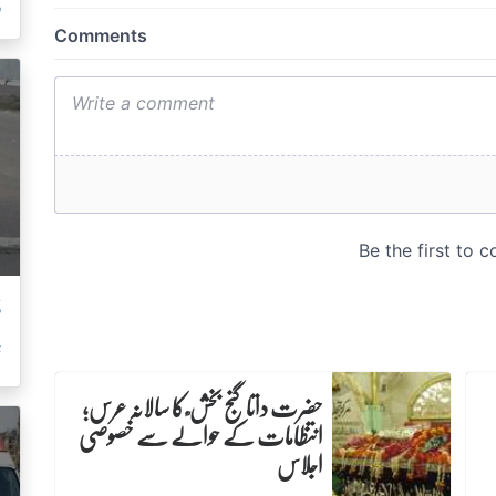
ر
ڈ
ت
حضرت داتا گنج بخش ؒ کا سالانہ عرس;
انتظامات کے حوالے سے خصوصی
اجلاس