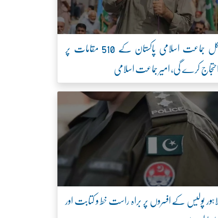
کل جماعت اسلامی پاکستان کے 510 مقامات پر
حتجاج کرے گی، امیر جماعت اسلامی
اہور پولیس کے افسروں پر براہ راست خط و کتابت اور