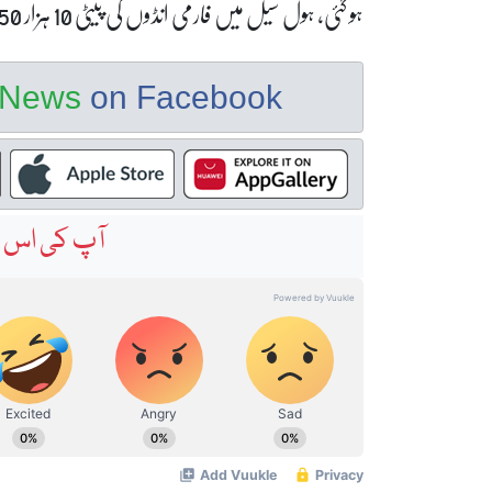
ہو گئی، ہول سیل میں فارمی انڈوں کی پیٹی 10 ہزار 350 روپے کی بیچی جا رہی ہے۔
e News
on Facebook
آپ کی اس خ