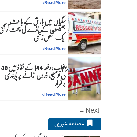
>
Read More
سگیاں میں بارش کے باعث
بھینسوں کے باڑے کی چھت گرگئی
ایک شخص زخمی
>
Read More
پنجاب
کی توسیع، ڈرون اُڑانے پر پابندی
برقرار
>
Read More
Next →
متعلقہ خبریں