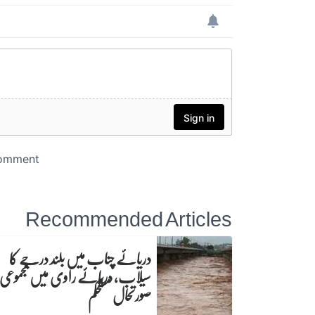
Recommended Articles
دریائے چناب میں بلند درجے کا
سیلاب، دریائے راوی میں مجموعی
صورتحال مستحکم