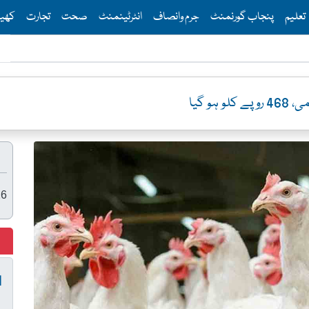
Th
تعلیم
پنجاب گورنمنٹ
جرم وانصاف
انٹرٹینمنٹ
صحت
تجارت
کھی
ہو گیا
26