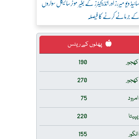
ائیڈ ویو میررز اور انڈیکیٹرز کے بغیر موٹرسائیکل سواروں
ے جرمانے کرنے کا فیصلہ
پھلوں کے ریٹس
کھجور
190
کھجور
270
امرود
75
پپیتا
220
انگور
155