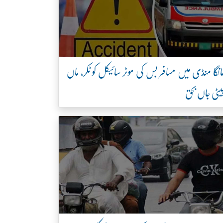
انگا منڈی میں مسافر بس کی موٹر سائیکل کو ٹکر، ماں
یٹی جاں بحق