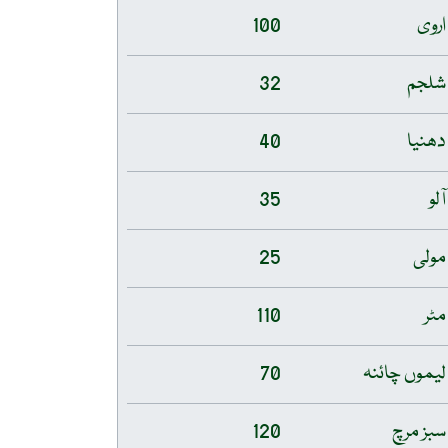
اروی
100
شلجم
32
دھنیا
40
آلو
35
مولی
25
مٹر
110
لیموں چائنہ
70
سبز مرچ
120