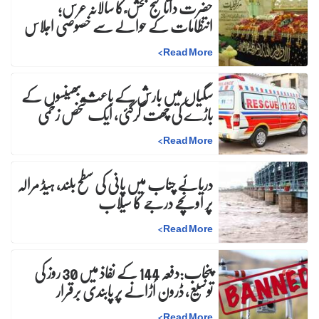
حضرت داتا گنج بخش ؒ کا سالانہ عرس;
انتظامات کے حوالے سے خصوصی اجلاس
>
Read More
سگیاں میں بارش کے باعث بھینسوں کے
باڑے کی چھت گرگئی، ایک شخص زخمی
>
Read More
دریائے چناب میں پانی کی سطح بلند، ہیڈ مرالہ
پر اونچے درجے کا سیلاب
>
Read More
پنجاب:دفعہ 144 کے نفاذ میں 30 روز کی
توسیع، ڈرون اُڑانے پر پابندی برقرار
>
Read More