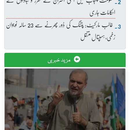
احکامات جاری
غالب مارکیٹ: پتنگ کی ڈور پھرنے سے 23 سالہ نوجوان
زخمی، ہسپتال منتقل
مزید خبریں