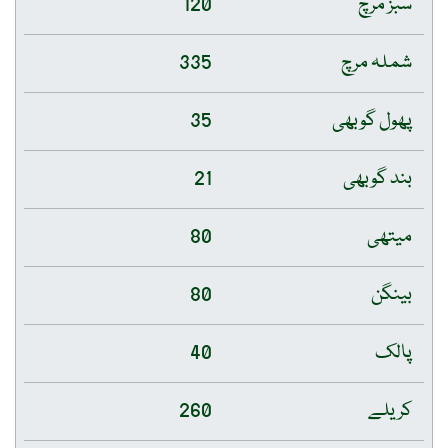
سبز مرچ
120
شملہ مرچ
335
پھول گوبھی
35
بند گوبھی
21
میتھی
80
بینگن
80
پالک
40
کریلے
260