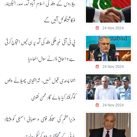
بیلاروس کے وفد کی اسلام آباد آمد، صدر الیگزینڈر
لوکاشینکو کل آئیں گے
24 Nov 2024
پی ٹی آئی غیر ملکی وفد کی آمد پر ہی کیوں احتجاج کرتی
ہے؟ اسحاق ڈارنے سوال اٹھا دیا
24 Nov 2024
انتہا پسندی قبول نہیں، شرانگیزی پھیلانے والوں
کو گرفتار کیا جائے گا: محسن نقوی
24 Nov 2024
وزیراعظم کی سپیکر قومی و صوبائی اسمبلی کو پیپلز
پارٹی کے تحفظات دور کرنیکی ہدایت