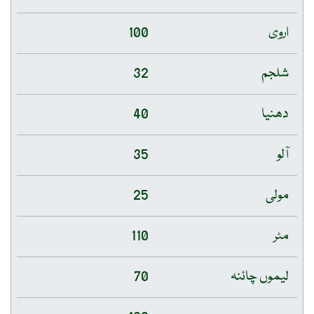
اروی
100
شلجم
32
دھنیا
40
آلو
35
مولی
25
مٹر
110
لیموں چائنہ
70