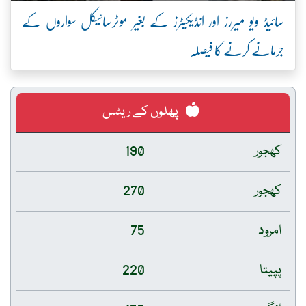
سائیڈ ویو میررز اور انڈیکیٹرز کے بغیر موٹرسائیکل سواروں کے
جرمانے کرنے کا فیصلہ
پھلوں کے ریٹس
کھجور
190
کھجور
270
امرود
75
پپیتا
220