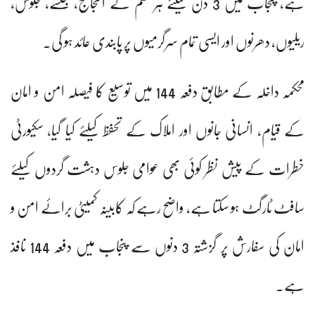
ہے، پنجاب میں 3 دن کیلئے ہر قسم کے احتجاج، جلسے، جلوس،
ریلیوں، دھرنوں اور ایسی تمام سرگرمیوں پر پابندی عائد ہو گی۔
محکمہ داخلہ کے مطابق دفعہ 144 میں توسیع کا فیصلہ امن و امان
کے قیام، انسانی جانوں اور املاک کے تحفظ کیلئے کیا گیا، سکیورٹی
خطرات کے پیش نظر کوئی بھی عوامی جلوس دہشت گردوں کیلئے
سافٹ ٹارگٹ ہو سکتا ہے، واضح رہے کہ کابینہ کمیٹی برائے امن و
امان کی سفارش پر گزشتہ 3 دنوں سے پنجاب میں دفعہ 144 نافذ
ہے۔