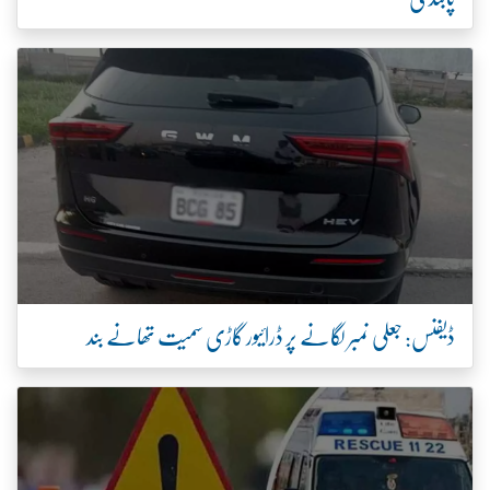
ڈیفنس: جعلی نمبر لگانے پر ڈرائیور گاڑی سمیت تھانے بند