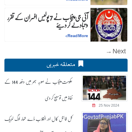
آئی جی پنجاب نے 7 پولیس افسران کے تقرر
و تبادلے کر دیئے
>
Read More
Next →
متعلقہ خبریں
حکومت پنجاب نے صوبہ بھر میں دفعہ 144 کے
نفاذ میں توسیع کر دی
25 Nov 2024
کل فائنل کال اور انقلاب ڈے تھا، لوگ لبیک