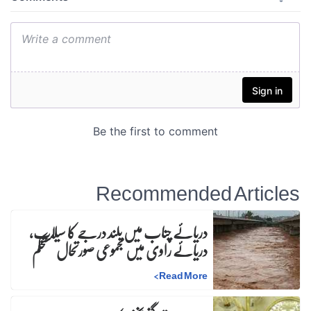
Recommended Articles
دریائے چناب میں بلند درجے کا سیلاب،
دریائے راوی میں مجموعی صورتحال مستحکم
>
Read More