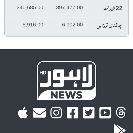
22 قیراط
340,685.00
397,477.00
چاندی تیزابی
5,916.00
6,902.00