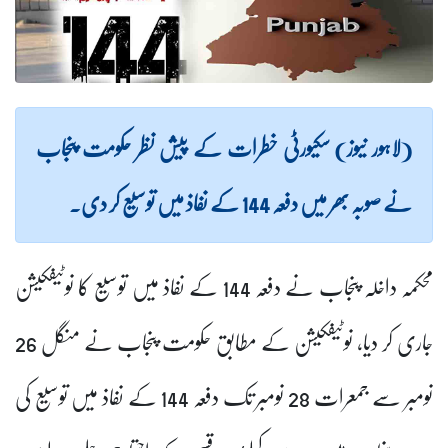
(لاہور نیوز) سکیورٹی خطرات کے پیش نظر حکومت پنجاب
نے صوبہ بھر میں دفعہ 144 کے نفاذ میں توسیع کر دی۔
محکمہ داخلہ پنجاب نے دفعہ 144 کے نفاذ میں توسیع کا نوٹیفکیشن
جاری کر دیا، نوٹیفکیشن کے مطابق حکومت پنجاب نے منگل 26
نومبر سے جمعرات 28 نومبر تک دفعہ 144 کے نفاذ میں توسیع کی