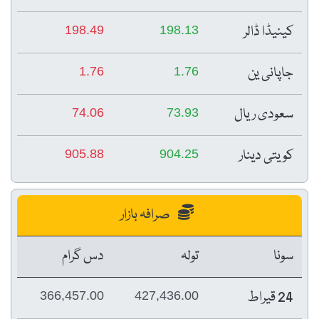
کینیڈا ڈالر
198.49
198.13
جاپانی ین
1.76
1.76
سعودی ریال
74.06
73.93
کویتی دینار
905.88
904.25
صرافہ بازار
سونا
تولہ
دس گرام
24 قیراط
366,457.00
427,436.00