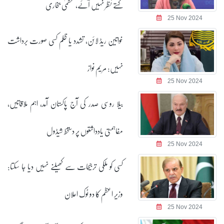
کہتے نظر نہیں آئے، عظمیٰ بخاری
25 Nov 2024
خواتین ریڈ لائن، تشدد یا ظلم کسی صورت برداشت
نہیں: مریم نواز
25 Nov 2024
بیلا روسی صدر کی آج پاکستان آمد، اہم ملاقاتیں،
مفاہمتی یادداشتوں پر دستخط شیڈول
25 Nov 2024
کسی کو ملکی ترجیحات سے کھیلنے نہیں دیا جا سکتا:
وزیر اعظم کا دو ٹوک اعلان
25 Nov 2024