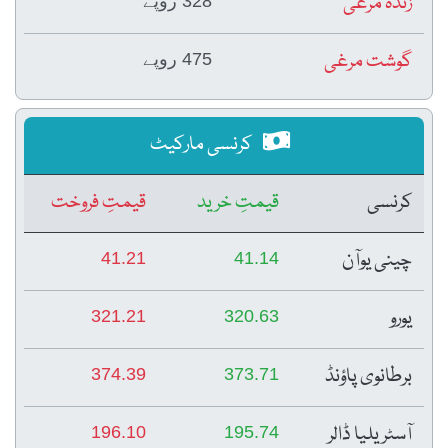
زندہ مرغی
328 روپے
گوشت مرغی
475 روپے
کرنسی مارکیٹ
کرنسی
قیمتِ خرید
قیمتِ فروخت
چینی یوآن
41.21
41.14
یورو
321.21
320.63
برطانوی پاؤنڈ
374.39
373.71
آسٹریلیا ڈالر
196.10
195.74