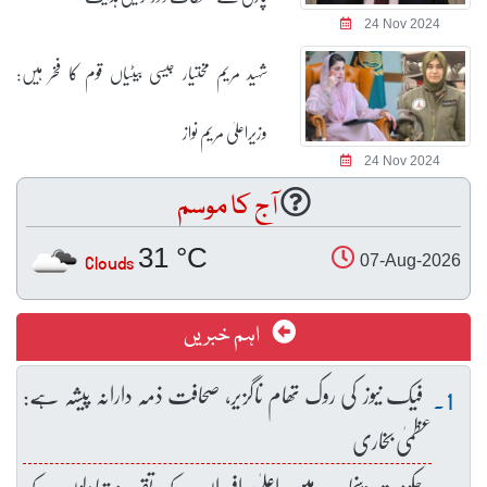
24 Nov 2024
شہید مریم مختیار جیسی بیٹیاں قوم کا فخر ہیں:
وزیراعلیٰ مریم نواز
24 Nov 2024
آج کا موسم
31 °C
Clouds
07-Aug-2026
اہم خبریں
فیک نیوز کی روک تھام ناگزیر، صحافت ذمہ دارانہ پیشہ ہے:
عظمیٰ بخاری
حکومت پنجاب میں اعلیٰ افسران کے تقرر و تبادلوں کے