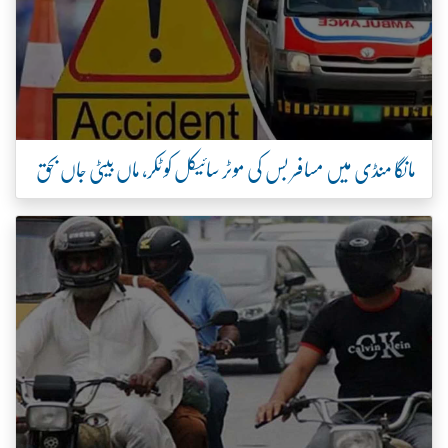
مانگا منڈی میں مسافر بس کی موٹر سائیکل کو ٹکر، ماں بیٹی جاں بحق