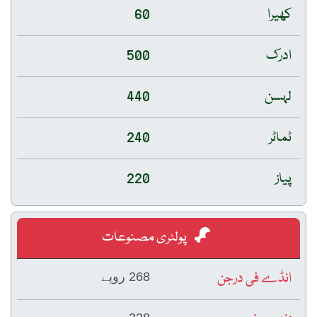
کھیرا
60
ادرک
500
لہسن
440
ٹماٹر
240
پیاز
220
پولٹری مصنوعات
انڈے فی درجن
268 روپے