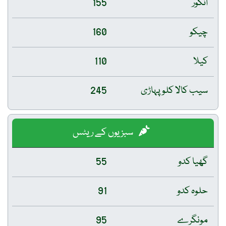
انگور
155
چیکو
160
کیلا
110
سیب کالا کلو پہاڑی
245
سبزیوں کے ریٹس
گھیا کدو
55
حلوہ کدو
91
مونگرے
95