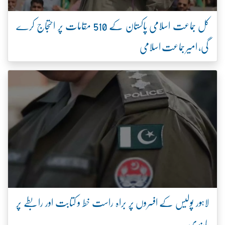
کل جماعت اسلامی پاکستان کے 510 مقامات پر احتجاج کرے
گی، امیر جماعت اسلامی
لاہور پولیس کے افسروں پر براہ راست خط و کتابت اور رابطے پر
پابندی