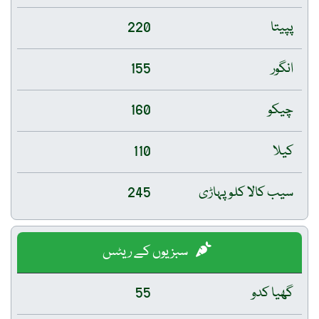
پپیتا
220
انگور
155
چیکو
160
کیلا
110
سیب کالا کلو پہاڑی
245
سبزیوں کے ریٹس
گھیا کدو
55