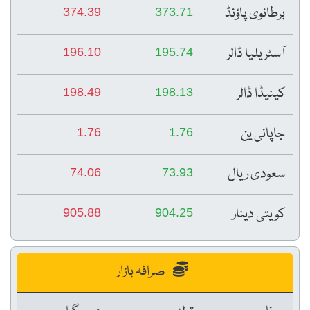
برطانوی پاؤنڈ
374.39
373.71
آسٹریلیا ڈالر
196.10
195.74
کینیڈا ڈالر
198.49
198.13
جاپانی ین
1.76
1.76
سعودی ریال
74.06
73.93
کویتی دینار
905.88
904.25
صرافہ بازار