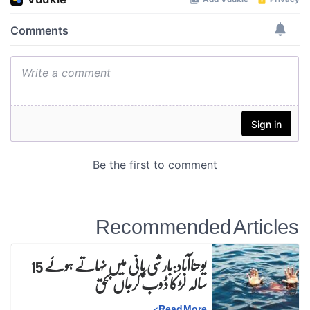
Recommended Articles
یوحناآباد:بارشی پانی میں نہاتے ہوئے 15
سالہ لڑکا ڈوب کرجاں بحق
>
Read More