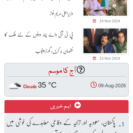
وزیراعلیٰ مریم نواز
24 Nov 2024
پی ٹی آئی والے چند ووٹوں کے لئے ملک کا
نقصان نہ کریں: گورنر پنجاب
23 Nov 2024
آج کا موسم
35 °C
Clouds
09-Aug-2026
اہم خبریں
پاکستان، سعودیہ اور ترکیہ کے دفاعی معاہدے کی خوشی میں