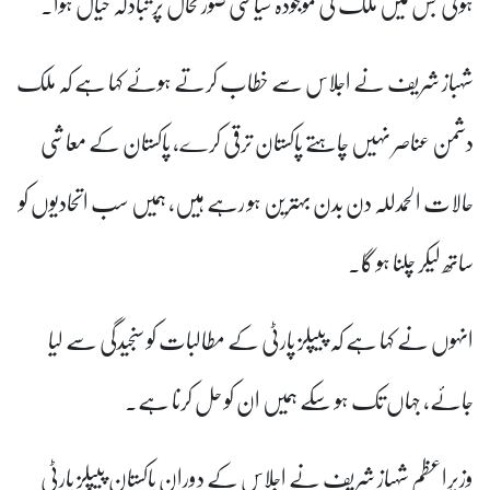
ہوئی جس میں ملک کی موجودہ سیاسی صورتحال پر تبادلہ خیال ہوا۔
شہباز شریف نے اجلاس سے خطاب کرتے ہوئے کہا ہے کہ ملک
دشمن عناصر نہیں چاہتے پاکستان ترقی کرے، پاکستان کے معاشی
حالات الحمدللہ دن بدن بہترین ہو رہے ہیں، ہمیں سب اتحادیوں کو
ساتھ لیکر چلنا ہو گا۔
انہوں نے کہا ہے کہ پیپلز پارٹی کے مطالبات کو سنجیدگی سے لیا
جائے، جہاں تک ہو سکے ہمیں ان کو حل کرنا ہے۔
وزیراعظم شہباز شریف نے اجلاس کے دوران پاکستان پیپلز پارٹی