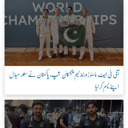
آئی ٹی ایف ماسٹرز ورلڈ ٹیم چیمپئن شپ، پاکستان نے سلور میڈل
اپنے نام کر لیا