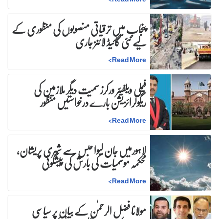
پنجاب میں ترقیاتی منصوبوں کی منظوری کے
لیے نئی گائیڈ لائنز جاری
>
Read More
فیملی ویلفیئر ورکرز سمیت دیگر ملازمین کی
ریگولرائزیشن بارے درخواستیں منظور
>
Read More
لاہورمیں جان لیوا حبس سے شہری پریشان،
محکمہ موسمیات کی بارش کی پیشگوئی
>
Read More
مولانا فضل الرحمٰن کے بیان پر سیاسی