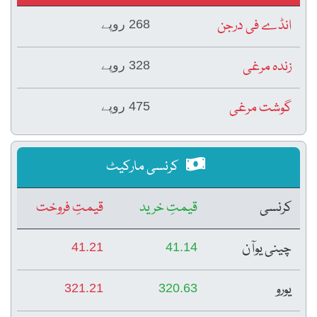
انڈے فی درجن
268 روپے
زندہ مرغی
328 روپے
گوشت مرغی
475 روپے
کرنسی مارکیٹ
کرنسی
قیمتِ خرید
قیمتِ فروخت
چینی یوآن
41.21
41.14
یورو
321.21
320.63