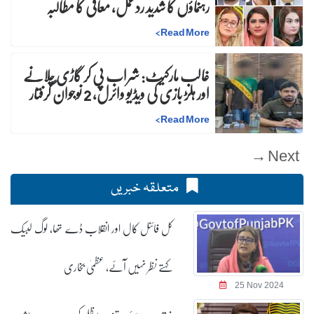
رہنماؤں کا شدید ردعمل، معافی کا مطالبہ
>
Read More
غالب مارکیٹ: شراب پی کر گاڑی چلانے
اور ہلڑ بازی کی ویڈیو وائرل، 2 نوجوان گرفتار
>
Read More
Next →
متعلقہ خبریں
کل فائنل کال اور انقلاب ڈے تھا، لوگ لبیک
کہتے نظر نہیں آئے، عظمیٰ بخاری
25 Nov 2024