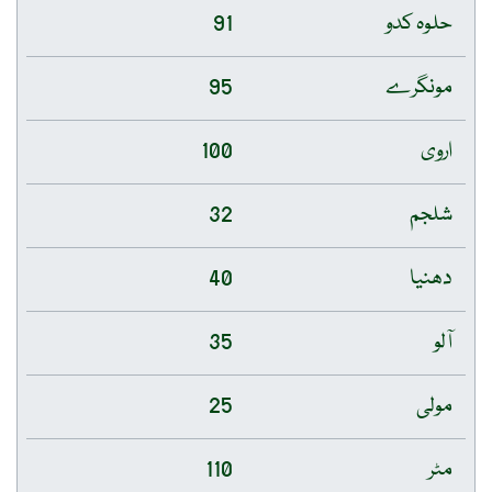
حلوہ کدو
91
مونگرے
95
اروی
100
شلجم
32
دھنیا
40
آلو
35
مولی
25
مٹر
110