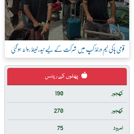
قومی ہاکی ٹیم ورلڈ کپ میں شرکت کے لیے نیدرلینڈ روانہ ہو گئی
پھلوں کے ریٹس
کھجور
190
کھجور
270
امرود
75