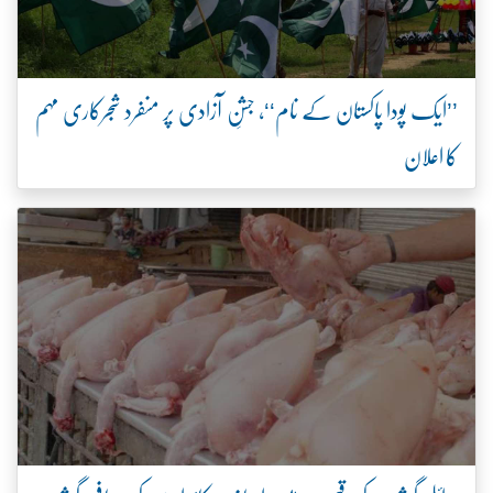
’’ایک پودا پاکستان کے نام‘‘، جشنِ آزادی پر منفرد شجرکاری مہم
کا اعلان