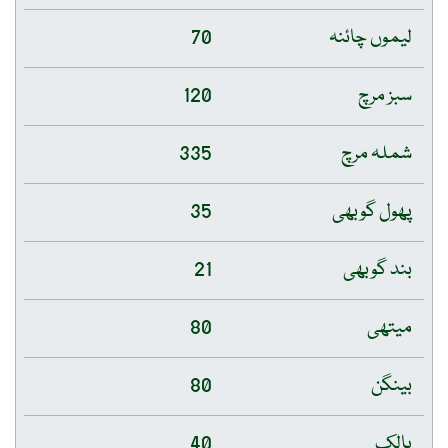
لیموں چائنہ
70
سبز مرچ
120
شملہ مرچ
335
پھول گوبھی
35
بند گوبھی
21
میتھی
80
بینگن
80
پالک
40