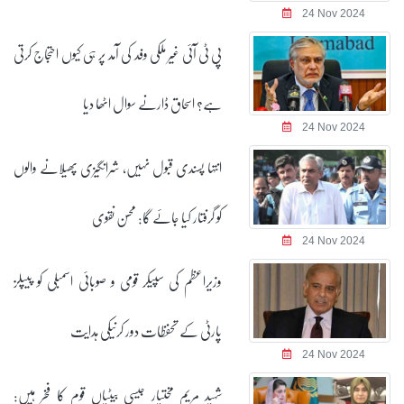
24 Nov 2024
پی ٹی آئی غیر ملکی وفد کی آمد پر ہی کیوں احتجاج کرتی
ہے؟ اسحاق ڈارنے سوال اٹھا دیا
24 Nov 2024
انتہا پسندی قبول نہیں، شرانگیزی پھیلانے والوں
کو گرفتار کیا جائے گا: محسن نقوی
24 Nov 2024
وزیراعظم کی سپیکر قومی و صوبائی اسمبلی کو پیپلز
پارٹی کے تحفظات دور کرنیکی ہدایت
24 Nov 2024
شہید مریم مختیار جیسی بیٹیاں قوم کا فخر ہیں: