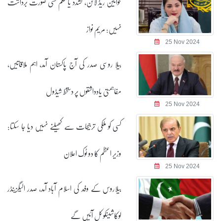
خواتین ریڈ لائن، تشدد یا ظلم کسی صورت برداشت
نہیں: مریم نواز
25 Nov 2024
بیلا روسی صدر کی آج پاکستان آمد، اہم ملاقاتیں،
مفاہمتی یادداشتوں پر دستخط شیڈول
25 Nov 2024
کسی کو ملکی ترجیحات سے کھیلنے نہیں دیا جا سکتا:
وزیر اعظم کا دو ٹوک اعلان
25 Nov 2024
بیلاروس کے وفد کی اسلام آباد آمد، صدر الیگزینڈر
لوکاشینکو کل آئیں گے