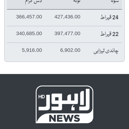
سونا
تولہ
دس گرام
24 قیراط
366,457.00
427,436.00
22 قیراط
340,685.00
397,477.00
چاندی تیزابی
5,916.00
6,902.00