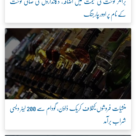
برائلر گوشت کی قیمت میں اضافہ، دکانداروں کی صافی گوشت
کے نام پر اوورچارجنگ
منشیات فروشوں کیخلاف کریک ڈاؤن، گودام سے 200 لیٹر دیسی
شراب برآمد