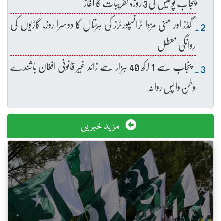
پنجاب پولیس کی 3 روزہ تقریبات کا آغاز
گڈز اور منی مزدا ٹرانسپورٹرز کی ہڑتال کا دوسرا روز، گاڑیوں کی
روانگی معطل
پنجاب سے 1 لاکھ 40 ہزار سے زائد غیر قانونی افغان باشندے
وطن واپس روانہ
مزید خبریں