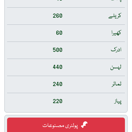
کریلے
260
کھیرا
60
ادرک
500
لہسن
440
ٹماٹر
240
پیاز
220
پولٹری مصنوعات