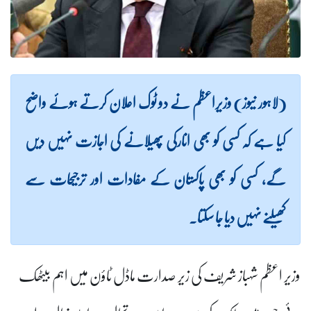
(لاہور نیوز) وزیراعظم نے دو ٹوک اعلان کرتے ہوئے واضح
کیا ہے کہ کسی کو بھی انارکی پھیلانے کی اجازت نہیں دیں
گے، کسی کو بھی پاکستان کے مفادات اور ترجیحات سے
کھیلنے نہیں دیا جا سکتا۔
وزیر اعظم شہباز شریف کی زیر صدارت ماڈل ٹاؤن میں اہم بیٹھک