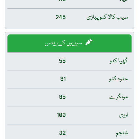
سیب کالا کلو پہاڑی
245
سبزیوں کے ریٹس
گھیا کدو
55
حلوہ کدو
91
مونگرے
95
اروی
100
شلجم
32