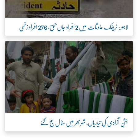
لاہور: ٹریفک حادثات میں 2 افراد جاں بحق، 276 افراد زخمی
جشنِ آزادی کی تیاریاں، شہربھر میں سٹال سج گئے