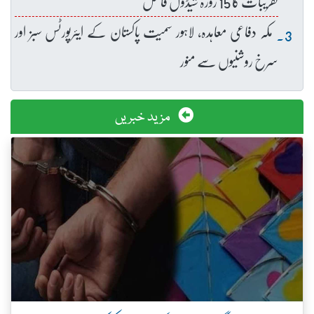
تقریبات کا 15 روزہ شیڈول فائنل
مکہ دفاعی معاہدہ، لاہور سمیت پاکستان کے ایئرپورٹس سبز اور
سرخ روشنیوں سے منور
مزید خبریں