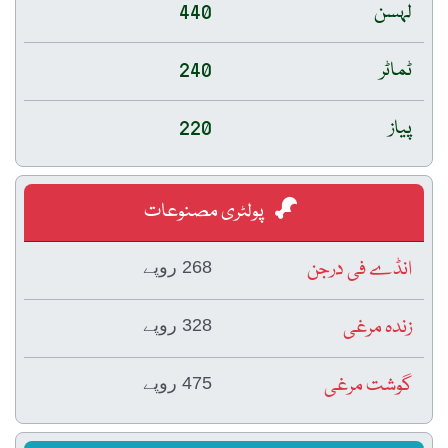
لہسن
440
ٹماٹر
240
پیاز
220
پولٹری مصنوعات
انڈے فی درجن
268 روپے
زندہ مرغی
328 روپے
گوشت مرغی
475 روپے