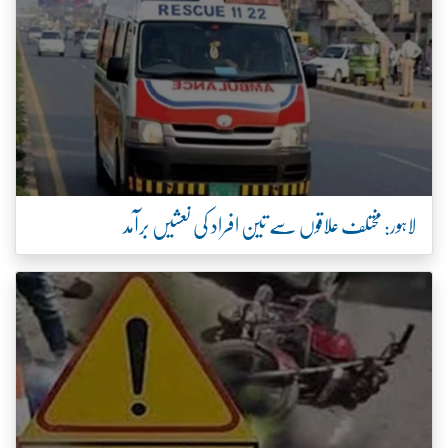
لاہور: مختلف علاقوں سے تین افراد کی نعشیں برآمد