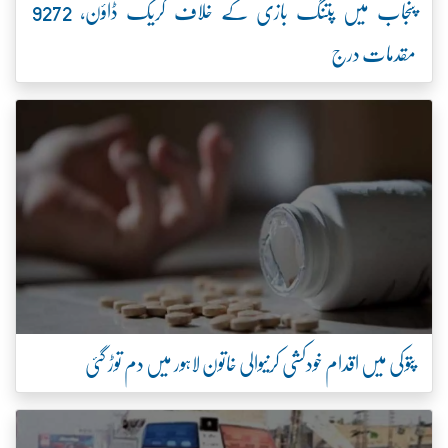
پنجاب میں پتنگ بازی کے خلاف کریک ڈاؤن، 9272
مقدمات درج
پتوکی میں اقدام خودکشی کرنیوالی خاتون لاہور میں دم توڑ گئی