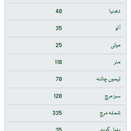
دھنیا
40
آلو
35
مولی
25
مٹر
110
لیموں چائنہ
70
سبز مرچ
120
شملہ مرچ
335
پھول گوبھی
35