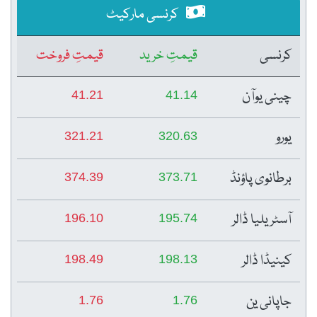
کرنسی مارکیٹ
کرنسی
قیمتِ خرید
قیمتِ فروخت
چینی یوآن
41.21
41.14
یورو
321.21
320.63
برطانوی پاؤنڈ
374.39
373.71
آسٹریلیا ڈالر
196.10
195.74
کینیڈا ڈالر
198.49
198.13
جاپانی ین
1.76
1.76