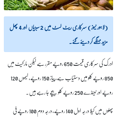
(لاہور نیوز) سرکاری ریٹ لسٹ میں 2 سبزیاں اور 4 پھل
مزید مہنگے کر دیئے گئے۔
ادرک کی سرکاری قیمت 650 روپے مقرر ہے لیکن مارکیٹ میں
850 روپے کلو میں دستیاب ہے، پیاز 150 روپے، لیموں 120
روپے اور ٹینڈے 250 روپے کلو بیچے جا رہے ہیں۔
پھلوں میں کیلا درجہ اول 140 روپے، درجہ دوم 100 روپے فی