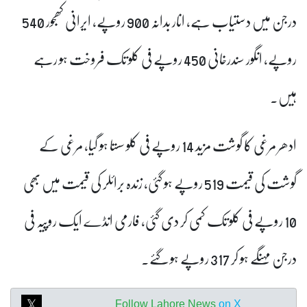
درجن میں دستیاب ہے، انار بدانہ 900 روپے، ایرانی کھجور 540
روپے، انگور سندرخانی 450 روپے فی کلو تک فروخت ہو رہے
ہیں۔
ادھر مرغی کا گوشت مزید 14 روپے فی کلو سستا ہو گیا، مرغی کے
گوشت کی قیمت 519 روپے ہو گئی، زندہ برائلر کی قیمت میں بھی
10 روپے فی کلو تک کمی کر دی گئی، فارمی انڈے ایک روپیہ فی
درجن مہنگے ہو کر 317 روپے ہو گئے۔
Follow Lahore News
on X