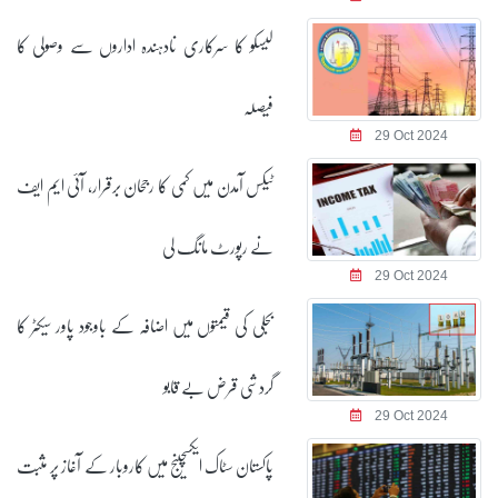
لیسکو کا سرکاری نادہندہ اداروں سے وصولی کا
فیصلہ
29 Oct 2024
ٹیکس آمدن میں کمی کا رجحان برقرار، آئی ایم ایف
نے رپورٹ مانگ لی
29 Oct 2024
بجلی کی قیمتوں میں اضافہ کے باوجود پاور سیکٹر کا
گردشی قرض بے قابو
29 Oct 2024
پاکستان سٹاک ایکسچینج میں کاروبار کے آغاز پر مثبت