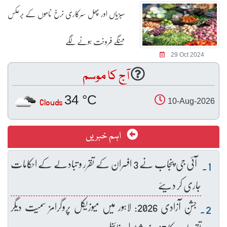
سبزیاں اور پھل سرکاری نرخ ناموں کے برعکس
مہنگے فروخت ہونے لگے
29 Oct 2024
آج کا موسم
34 °C
Clouds
10-Aug-2026
اہم خبریں
آئی جی پنجاب نے 3 افسران کے تقرر و تبادلے کے احکامات
جاری کر دیئے
جشنِ آزادی 2026: لاہور میں میوزیکل پروگرامز سمیت دیگر