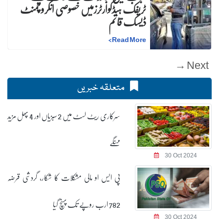
ٹریفک ہیڈکوارٹرزمیں خصوصی انکروچمنٹ
ڈیسک قائم
>
Read More
Next →
متعلقہ خبریں
سرکاری ریٹ لسٹ میں 2 سبزیاں اور 4 پھل مزید
مہنگے
30 Oct 2024
پی ایس او مالی مشکلات کا شکار، گردشی قرضہ
782 ارب روپے تک پہنچ گیا
30 Oct 2024