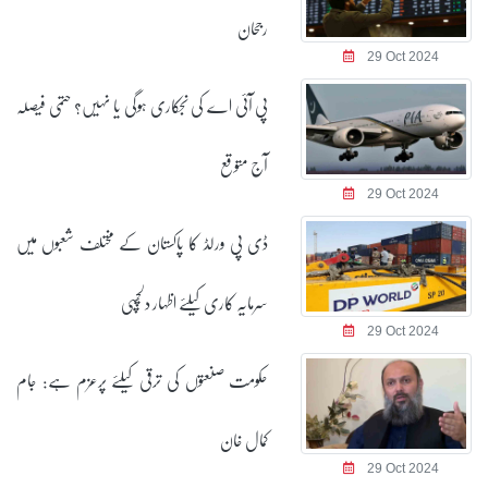
رجحان
29 Oct 2024
پی آئی اے کی نجکاری ہوگی یا نہیں؟ حتمی فیصلہ
آج متوقع
29 Oct 2024
ڈی پی ورلڈ کا پاکستان کے مختلف شعبوں میں
سرمایہ کاری کیلئے اظہار دلچسپی
29 Oct 2024
حکومت صنعتوں کی ترقی کیلئے پرعزم ہے: جام
کمال خان
29 Oct 2024