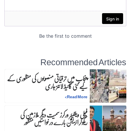
Recommended Articles
پنجاب میں ترقیاتی منصوبوں کی منظوری کے
لیے نئی گائیڈ لائنز جاری
>
Read More
فیملی ویلفیئر ورکرز سمیت دیگر ملازمین کی
ریگولرائزیشن بارے درخواستیں منظور