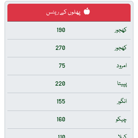
پھلوں کے ریٹس
کھجور
190
کھجور
270
امرود
75
پپیتا
220
انگور
155
چیکو
160
کیلا
110