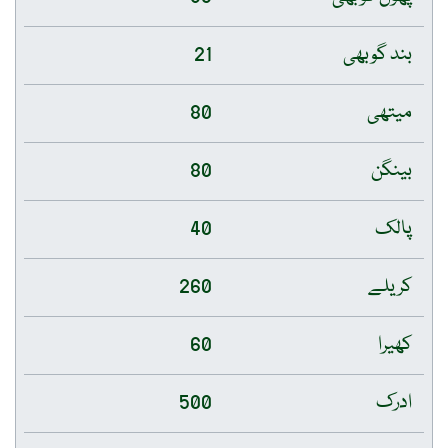
بند گوبھی
21
میتھی
80
بینگن
80
پالک
40
کریلے
260
کھیرا
60
ادرک
500