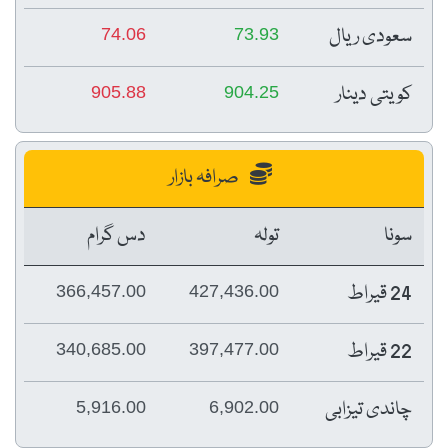
سعودی ریال
74.06
73.93
کویتی دینار
905.88
904.25
صرافہ بازار
سونا
تولہ
دس گرام
24 قیراط
366,457.00
427,436.00
22 قیراط
340,685.00
397,477.00
چاندی تیزابی
5,916.00
6,902.00