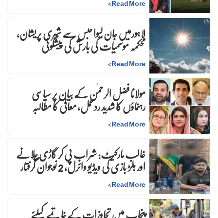
>
Read More
لاہورمیں جان لیوا حبس سے شہری پریشان،
محکمہ موسمیات کی بارش کی پیشگوئی
>
Read More
مولانا فضل الرحمٰن کے بیان پر سیاسی
رہنماؤں کا شدید ردعمل، معافی کا مطالبہ
>
Read More
غالب مارکیٹ: شراب پی کر گاڑی چلانے
اور ہلڑ بازی کی ویڈیو وائرل، 2 نوجوان گرفتار
>
Read More
پنجاب میں تجاوزات کے خاتمے کیلئے