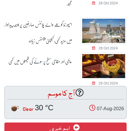
مجبور
28 Oct 2024
امپورٹڈ کوئلے والے پلانٹس صارفین پر بوجھ، پیداوار
میں مزید کمی،کیپسٹی پیمنٹس زیادہ
28 Oct 2024
عالمی اور مقامی سطح پر سونے کی قیمتوں میں کمی
28 Oct 2024
آج کا موسم
30 °C
Clear
07-Aug-2026
اہم خبریں