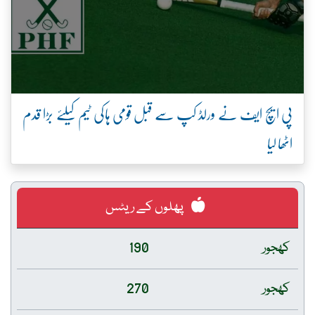
پی ایچ ایف نے ورلڈ کپ سے قبل قومی ہاکی ٹیم کیلئے بڑا قدم
اٹھا لیا
پھلوں کے ریٹس
کھجور
190
کھجور
270