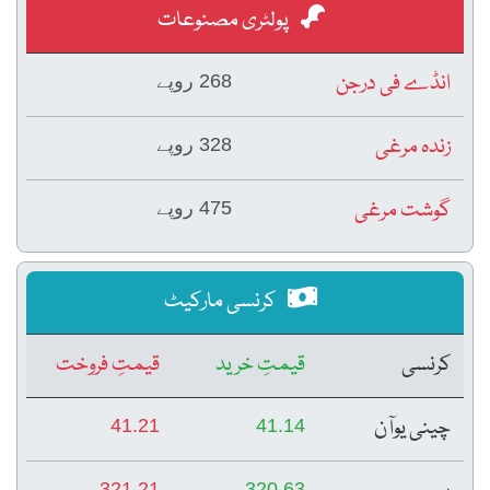
پولٹری مصنوعات
انڈے فی درجن
268 روپے
زندہ مرغی
328 روپے
گوشت مرغی
475 روپے
کرنسی مارکیٹ
کرنسی
قیمتِ خرید
قیمتِ فروخت
چینی یوآن
41.21
41.14
321.21
320.63