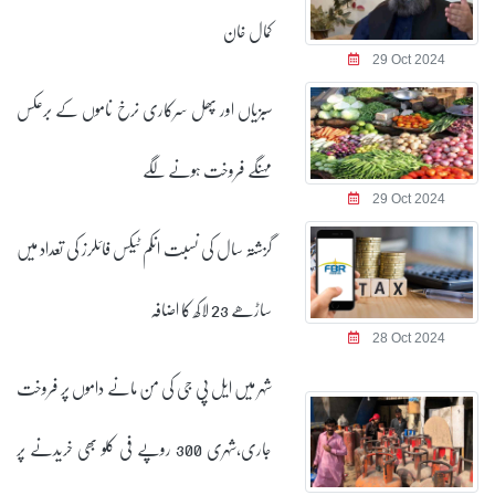
کمال خان
29 Oct 2024
سبزیاں اور پھل سرکاری نرخ ناموں کے برعکس
مہنگے فروخت ہونے لگے
29 Oct 2024
گزشتہ سال کی نسبت انکم ٹیکس فائلرز کی تعداد میں
ساڑھے 23 لاکھ کا اضافہ
28 Oct 2024
شہر میں ایل پی جی کی من مانے داموں پر فروخت
جاری،شہری 300 روپے فی کلو بھی خریدنے پر