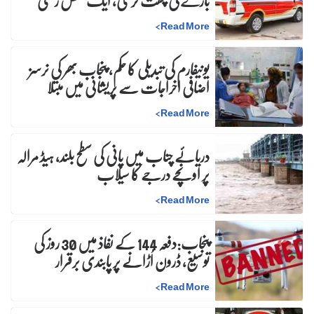
باڑے کی چھت گرگئی، ایک شخص زخمی
>
Read More
یونیفارم کی تبدیلی کا حکم، پنجاب بھر کی نرسز
اضافی اخراجات سے پریشانی میں مبتلا
>
Read More
دریائے چناب میں پانی کی سطح بلند، ہیڈ مرالہ
پر اونچے درجے کا سیلاب
>
Read More
پنجاب:دفعہ 144 کے نفاذ میں 30 روز کی
توسیع، ڈرون اُڑانے پر پابندی برقرار
>
Read More