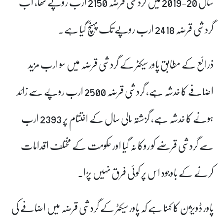
سال 20-2019 میں گردشی قرضہ 2150 ارب روپے تھا، اب
گردشی قرضہ 2418 ارب روپے تک پہنچ گیا ہے۔
ذرائع کے مطابق پاور سیکٹر کے گردشی قرضہ میں سو ارب مزید
اضافے کا خدشہ ہے، گردشی قرضہ 2500 ارب روپے سے زائد
ہونے کا خدشہ ہے، گزشتہ مالی سال کے اختتام پر 2393 ارب
سے گردشی قرضے کو روکا نہ گیا اور حکومت کے مختلف اقدامات
کرنے کے باوجود اس پر کوئی فرق نہیں پڑا۔
پاور ڈویژن کا کہنا ہے کہ پاور سیکٹر کے گردشی قرضہ میں اضافے کی