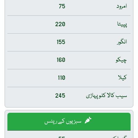
امرود
75
پپیتا
220
انگور
155
چیکو
160
کیلا
110
سیب کالا کلو پہاڑی
245
سبزیوں کے ریٹس