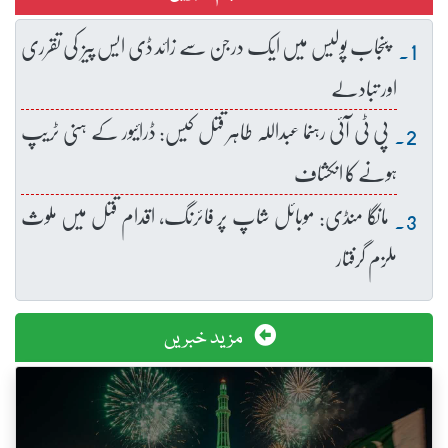
پنجاب پولیس میں ایک درجن سے زائد ڈی ایس پیز کی تقرری
اور تبادلے
پی ٹی آئی رہنما عبداللہ طاہر قتل کیس: ڈرائیور کے ہنی ٹریپ
ہونے کا انکشاف
مانگا منڈی: موبائل شاپ پر فائرنگ، اقدام قتل میں ملوث
ملزم گرفتار
مزید خبریں