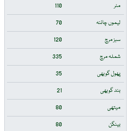
مٹر
110
لیموں چائنہ
70
سبز مرچ
120
شملہ مرچ
335
پھول گوبھی
35
بند گوبھی
21
میتھی
80
بینگن
80