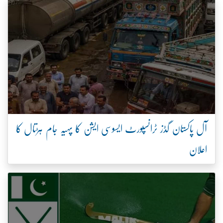
آل پاکستان گڈز ٹرانسپورٹ ایسوسی ایشن کا پہیہ جام ہڑتال کا
اعلان