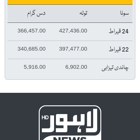
سونا
تولہ
دس گرام
24 قیراط
366,457.00
427,436.00
22 قیراط
340,685.00
397,477.00
چاندی تیزابی
5,916.00
6,902.00