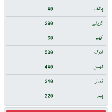
پالک
40
کریلے
260
کھیرا
60
ادرک
500
لہسن
440
ٹماٹر
240
پیاز
220