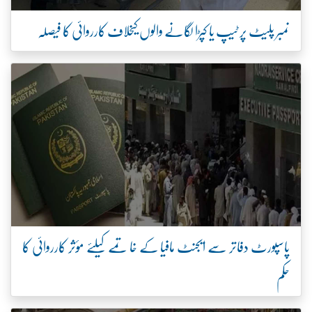
نمبر پلیٹ پر ٹیپ یا کپڑا لگانے والوں کیخلاف کارروائی کا فیصلہ
پاسپورٹ دفاتر سے ایجنٹ مافیا کے خاتمے کیلئے مؤثر کارروائی کا
حکم