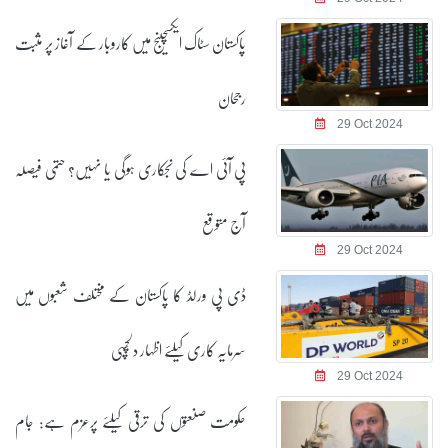
پاکستان سٹاک ایکسچینج میں کاروبار کے آغاز پر مثبت
رجحان
29 Oct 2024
پی آئی اے کی نجکاری ہوگی یا نہیں؟ حتمی فیصلہ
آج متوقع
29 Oct 2024
ڈی پی ورلڈ کا پاکستان کے مختلف شعبوں میں
سرمایہ کاری کیلئے اظہار دلچسپی
29 Oct 2024
حکومت صنعتوں کی ترقی کیلئے پرعزم ہے: جام