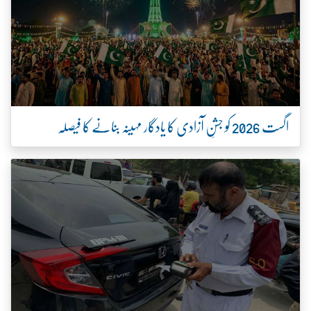
اگست 2026 کو جشنِ آزادی کا یادگار مہینہ بنانے کا فیصلہ