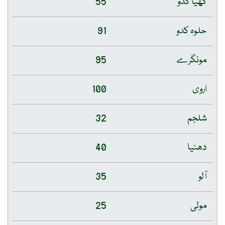
گھیا کدو
55
حلوہ کدو
91
مونگرے
95
اروی
100
شلجم
32
دھنیا
40
آلو
35
مولی
25