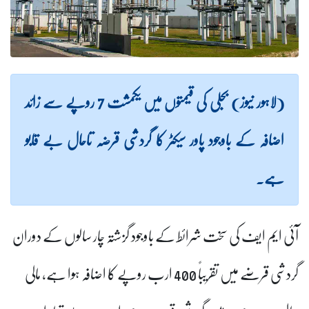
(لاہور نیوز) بجلی کی قیمتوں میں یکمشت 7 روپے سے زائد
اضافہ کے باوجود پاور سیکٹر کا گردشی قرضہ تاحال بے قابو
ہے۔
آئی ایم ایف کی سخت شرائط کے باوجود گزشتہ چار سالوں کے دوران
گردشی قرضے میں تقریباً 400 ارب روپے کا اضافہ ہوا ہے، مالی