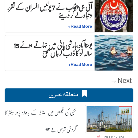
آئی جی پنجاب نے 7 پولیس افسران کے تقرر
و تبادلے کر دیئے
>
Read More
یوحناآباد:بارشی پانی میں نہاتے ہوئے 15
سالہ لڑکا ڈوب کرجاں بحق
>
Read More
Next →
متعلقہ خبریں
بجلی کی قیمتوں میں اضافہ کے باوجود پاور سیکٹر کا
گردشی قرض بے قابو
29 Oct 2024