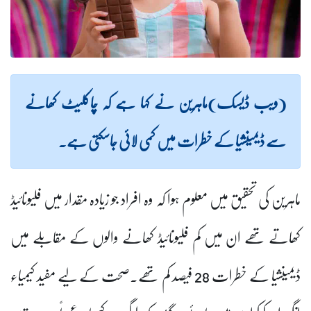
(ویب ڈیسک)ماہرین نے کہا ہے کہ چاکلیٹ کھانے
سے ڈیمینشیا کے خطرات میں کمی لائی جاسکتی ہے۔
ماہرین کی تحقیق میں معلوم ہوا کہ وہ افراد جو زیادہ مقدار میں فلیونائیڈ
کھاتے تھے ان میں کم فلیونائیڈ کھانے والوں کے مقابلے میں
ڈیمینشیا کے خطرات 28 فیصد کم تھے۔صحت کے لیے مفید کیمیاء