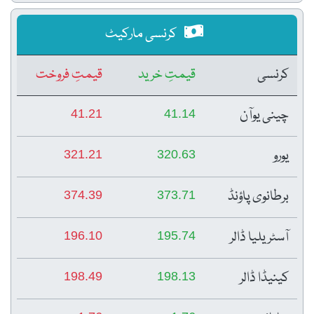
کرنسی مارکیٹ
کرنسی
قیمتِ خرید
قیمتِ فروخت
چینی یوآن
41.21
41.14
یورو
321.21
320.63
برطانوی پاؤنڈ
374.39
373.71
آسٹریلیا ڈالر
196.10
195.74
کینیڈا ڈالر
198.49
198.13