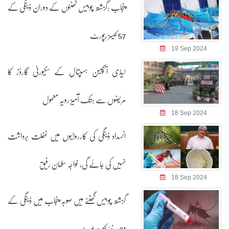
پنجاب :گزشتہ چوبیس گھنٹوں کے دوران ڈینگی کے
57 کیسز رپورٹ
19 Sep 2024
لیڈی ایچیسن ہسپتال کے سکیورٹی گارڈز کا
مریضوں سے ہتک آمیز رویہ معمول
18 Sep 2024
انسداد ڈینگی کی کارروائیوں میں غفلت برداشت
نہیں کی جائے گی، خواجہ سلمان رفیق
18 Sep 2024
گزشتہ چوبیس گھنٹے میں صوبہ پنجاب میں ڈینگی کے
31 نئے کیسز رپورٹ