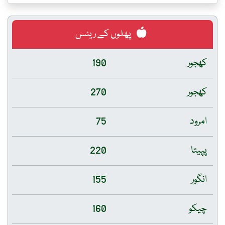
پھلوں کے ریٹس
کھجور
190
کھجور
270
امرود
75
پپیتا
220
انگور
155
چیکو
160