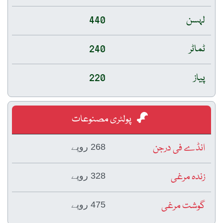
لہسن
440
ٹماٹر
240
پیاز
220
پولٹری مصنوعات
انڈے فی درجن
268 روپے
زندہ مرغی
328 روپے
گوشت مرغی
475 روپے