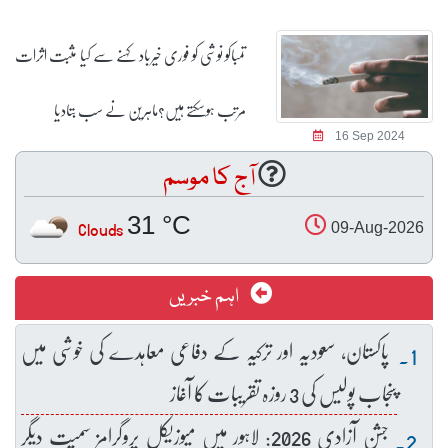
تمباکو نوشی کو فوری خیرباد کہنے سے کیا مثبت اثرات
مرتب ہوسکتے ہیں؟ماہرین نے سب بتادیا
16 Sep 2024
آج کا موسم
31 °C
Clouds
09-Aug-2026
اہم خبریں
پاکستان، سعودیہ اور ترکیہ کے دفاعی معاہدے کی خوشی میں
پنجاب پولیس کی 3 روزہ تقریبات کا آغاز
جشنِ آزادی 2026: لاہور میں میوزیکل پروگرامز سمیت دیگر