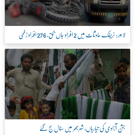
لاہور: ٹریفک حادثات میں 2 افراد جاں بحق، 276 افراد زخمی
جشنِ آزادی کی تیاریاں، شہربھر میں سٹال سج گئے