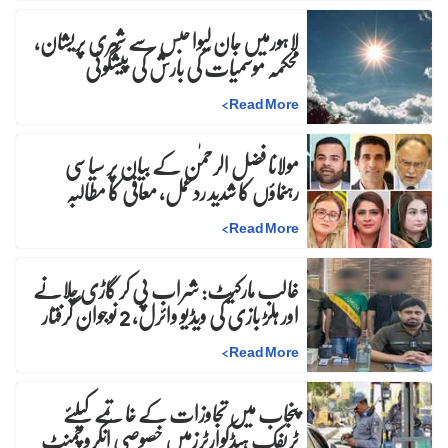
لاہورمیں جان لیوا حبس سے شہری پریشان،
محکمہ موسمیات کی بارش کی پیشگوئی
>
Read More
مولانا فضل الرحمٰن کے بیان پر سیاسی
رہنماؤں کا شدید ردعمل، معافی کا مطالبہ
>
Read More
غالب مارکیٹ: شراب پی کر گاڑی چلانے
اور ہلڑ بازی کی ویڈیو وائرل، 2 نوجوان گرفتار
>
Read More
پنجاب میں تجاوزات کے خاتمے کیلئے
ٹریفک ہیڈکوارٹرزمیں خصوصی انکروچمنٹ