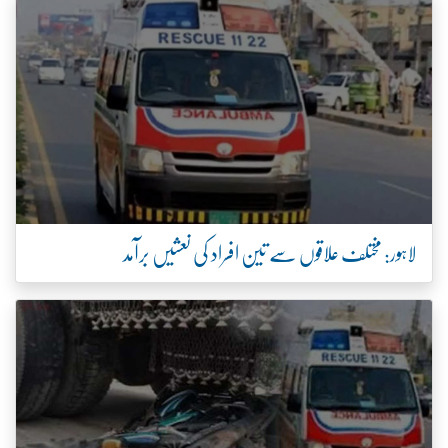
لاہور: مختلف علاقوں سے تین افراد کی نعشیں برآمد