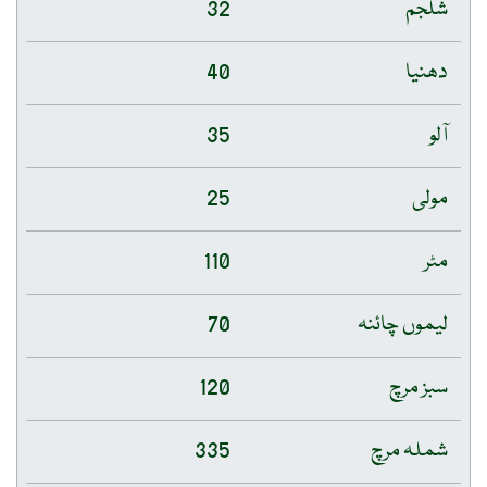
شلجم
32
دھنیا
40
آلو
35
مولی
25
مٹر
110
لیموں چائنہ
70
سبز مرچ
120
شملہ مرچ
335