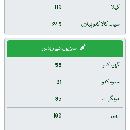
کیلا
110
سیب کالا کلو پہاڑی
245
سبزیوں کے ریٹس
گھیا کدو
55
حلوہ کدو
91
مونگرے
95
اروی
100