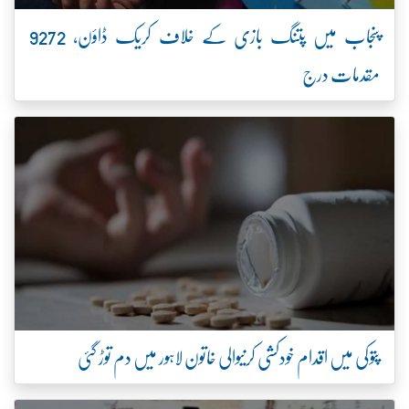
پنجاب میں پتنگ بازی کے خلاف کریک ڈاؤن، 9272
مقدمات درج
پتوکی میں اقدام خودکشی کرنیوالی خاتون لاہور میں دم توڑ گئی