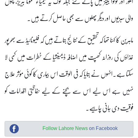
انگور اور کوکوا بینز میں پائے گئے جبکہ لوگ یہ کیمیاء عموماً بیریز، پتوں
والی سبزیوں اور دیگر پھلوں سے بھی حاصل کرتے ہیں۔
ماہرین کا کہنا تھا کہ تحقیق کے نتائج بتاتے ہیں کہ فلیونائیڈ سے بھرپور
غذاؤں کی روزانہ کھپت میں اضافہ ڈیمینشیا کے خطرات میں کمی لا
سکتا ہے۔انہوں نے بتایا کہ فی الوقت اس بیماری کا کوئی مؤثر علاج
نہیں ہے اس لیے اس سے بچنے کے لیے حفاظتی اقدامات کو
فوقیت دی جانی چاہیے۔
Follow Lahore News
on Facebook