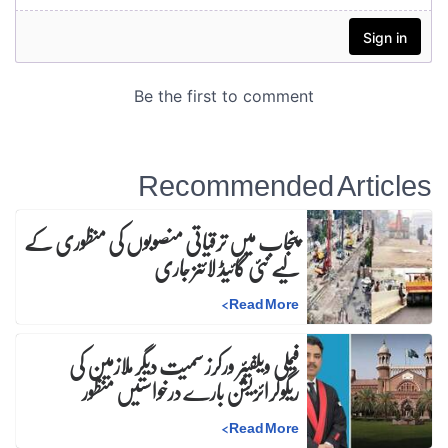
Recommended Articles
پنجاب میں ترقیاتی منصوبوں کی منظوری کے
لیے نئی گائیڈ لائنز جاری
>
Read More
فیملی ویلفیئر ورکرز سمیت دیگر ملازمین کی
ریگولرائزیشن بارے درخواستیں منظور
>
Read More