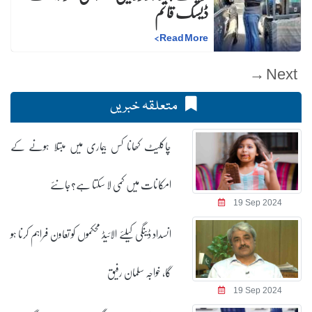
ڈیسک قائم
>
Read More
Next →
متعلقہ خبریں
چاکلیٹ کھانا کس بیماری میں مبتلا ہونے کے
امکانات میں کمی لا سکتا ہے؟جانئے
19 Sep 2024
انسداد ڈینگی کیلئے الائیڈ محکموں کو تعاون فراہم کرنا ہو
گا، خواجہ سلمان رفیق
19 Sep 2024