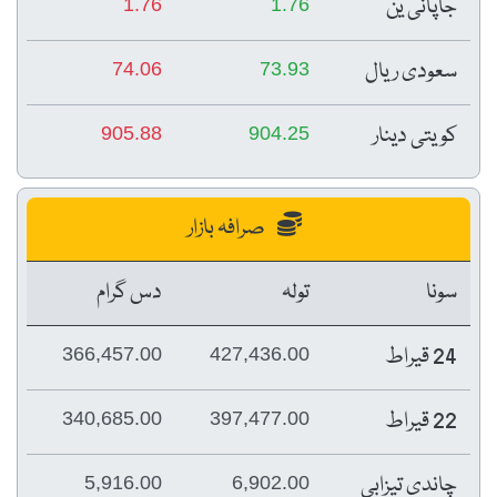
جاپانی ین
1.76
1.76
سعودی ریال
74.06
73.93
کویتی دینار
905.88
904.25
صرافہ بازار
سونا
تولہ
دس گرام
24 قیراط
366,457.00
427,436.00
22 قیراط
340,685.00
397,477.00
چاندی تیزابی
5,916.00
6,902.00