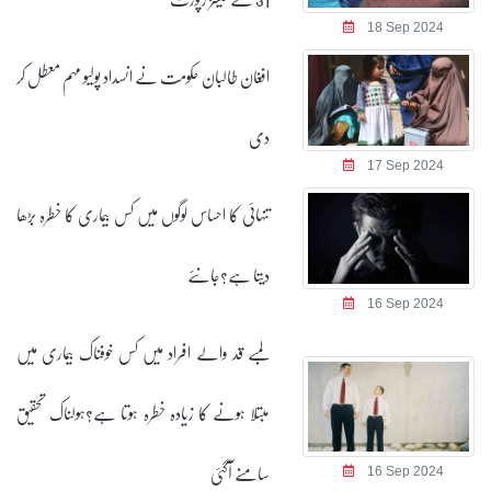
18 Sep 2024
افغان طالبان حکومت نے انسداد پولیو مہم معطل کر
دی
17 Sep 2024
تنہائی کا احساس لوگوں میں کس بیماری کا خطرہ بڑھا
دیتا ہے؟جانئے
16 Sep 2024
لمبے قد والے افراد میں کس خوفناک بیماری میں
مبتلا ہونے کا زیادہ خطرہ ہوتا ہے؟ہولناک تحقیق
سامنے آگئی
16 Sep 2024