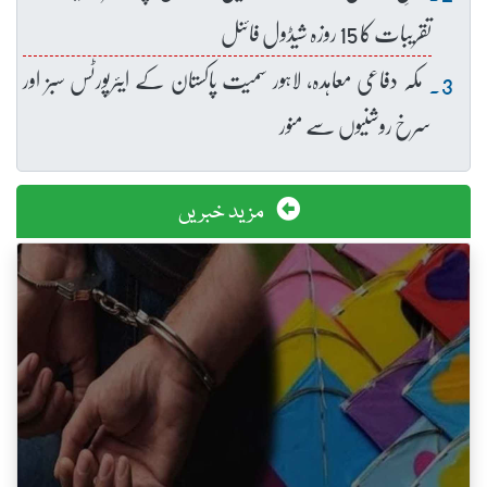
تقریبات کا 15 روزہ شیڈول فائنل
مکہ دفاعی معاہدہ، لاہور سمیت پاکستان کے ایئرپورٹس سبز اور
سرخ روشنیوں سے منور
مزید خبریں