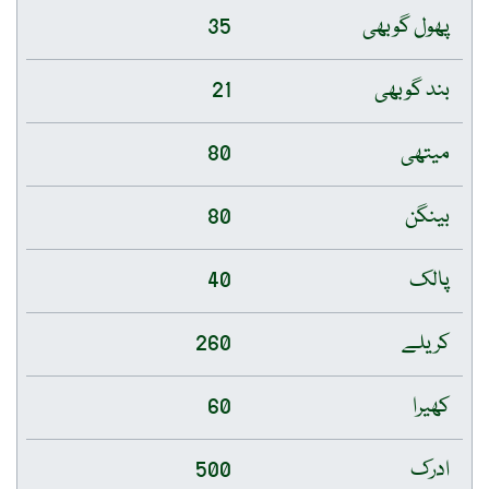
پھول گوبھی
35
بند گوبھی
21
میتھی
80
بینگن
80
پالک
40
کریلے
260
کھیرا
60
ادرک
500